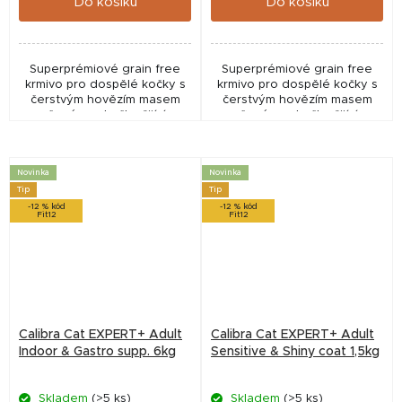
Do košíku
Do košíku
Superprémiové grain free
Superprémiové grain free
krmivo pro dospělé kočky s
krmivo pro dospělé kočky s
čerstvým hovězím masem
čerstvým hovězím masem
určené pro kočky žijící v
určené pro kočky žijící v
interiéru a jedince s
interiéru a jedince s
citlivějším zažíváním.
citlivějším zažíváním.
Receptura s hovězím a
Receptura s hovězím a
Novinka
Novinka
jehněčím...
jehněčím...
Tip
Tip
-12 % kód
-12 % kód
Fit12
Fit12
Calibra Cat EXPERT+ Adult
Calibra Cat EXPERT+ Adult
Indoor & Gastro supp. 6kg
Sensitive & Shiny coat 1,5kg
Skladem
(>5 ks)
Skladem
(>5 ks)