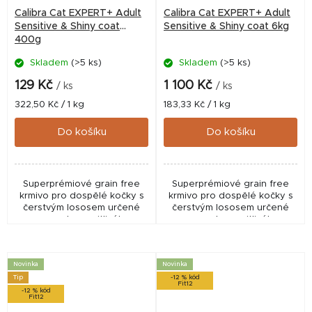
Calibra Cat EXPERT+ Adult
Calibra Cat EXPERT+ Adult
Sensitive & Shiny coat
Sensitive & Shiny coat 6kg
400g
Skladem
(>5 ks)
Skladem
(>5 ks)
129 Kč
1 100 Kč
/ ks
/ ks
Měrná
Měrná
322,50 Kč / 1 kg
183,33 Kč / 1 kg
cena:
cena:
Do košíku
Do košíku
Superprémiové grain free
Superprémiové grain free
krmivo pro dospělé kočky s
krmivo pro dospělé kočky s
čerstvým lososem určené
čerstvým lososem určené
pro podporu citlivého
pro podporu citlivého
zažívání, zdravé pokožky a
zažívání, zdravé pokožky a
lesklé srsti. Receptura s
lesklé srsti. Receptura s
lososem a kachním...
lososem a kachním...
Novinka
Novinka
Tip
-12 % kód
Fit12
-12 % kód
Fit12