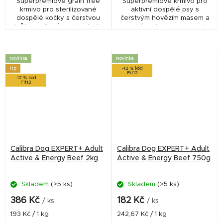
Superprémiové grain free
Superprémiové krmivo pro
krmivo pro sterilizované
aktivní dospělé psy s
dospělé kočky s čerstvou
čerstvým hovězím masem a
krůtou určené pro kontrolu
vysokým obsahem energie
hmotnosti a omezení tvorby
pro sport, trénink i zvýšenou
trichobezoárů. Receptura
fyzickou aktivitu. Receptura
obsahuje psyllium,...
bez lepku a bez...
Novinka
Novinka
Tip
-12 % kód
Fit12
-12 % kód
Fit12
Calibra Dog EXPERT+ Adult
Calibra Dog EXPERT+ Adult
Active & Energy Beef 2kg
Active & Energy Beef 750g
Skladem
(>5 ks)
Skladem
(>5 ks)
386 Kč
182 Kč
/ ks
/ ks
Měrná
Měrná
193 Kč / 1 kg
242,67 Kč / 1 kg
cena:
cena: