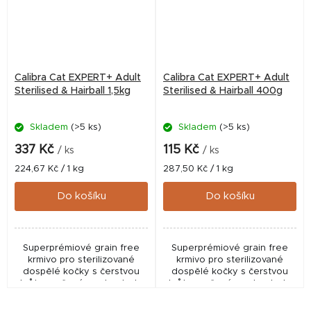
Calibra Cat EXPERT+ Adult
Calibra Cat EXPERT+ Adult
Sterilised & Hairball 1,5kg
Sterilised & Hairball 400g
Skladem
(>5 ks)
Skladem
(>5 ks)
337 Kč
115 Kč
/ ks
/ ks
Měrná
Měrná
224,67 Kč / 1 kg
287,50 Kč / 1 kg
cena:
cena:
Do košíku
Do košíku
Superprémiové grain free
Superprémiové grain free
krmivo pro sterilizované
krmivo pro sterilizované
dospělé kočky s čerstvou
dospělé kočky s čerstvou
krůtou určené pro kontrolu
krůtou určené pro kontrolu
hmotnosti a omezení tvorby
hmotnosti a omezení tvorby
trichobezoárů. Receptura
trichobezoárů. Receptura