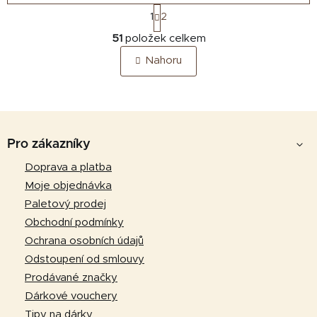
S
1
2
t
O
r
51
položek celkem
v
á
Nahoru
n
l
k
á
o
d
v
a
á
Z
c
n
á
í
Pro zákazníky
í
p
p
Doprava a platba
r
a
Moje objednávka
v
t
k
Paletový prodej
y
í
Obchodní podmínky
v
Ochrana osobních údajů
ý
Odstoupení od smlouvy
p
Prodávané značky
i
Dárkové vouchery
s
u
Tipy na dárky