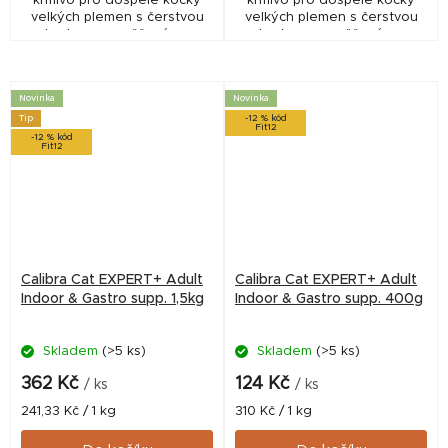
krmivo pro dospělé kočky
krmivo pro dospělé kočky
velkých plemen s čerstvou
velkých plemen s čerstvou
kachnou zaměřené na
kachnou zaměřené na
podporu kloubů,
podporu kloubů,
pohybového aparátu a
pohybového aparátu a
vitality. Receptura obsahuje
vitality. Receptura obsahuje
Novinka
Novinka
glukosamin,...
glukosamin,...
Tip
-12 % kód
Fit12
-12 % kód
Fit12
Calibra Cat EXPERT+ Adult
Calibra Cat EXPERT+ Adult
Indoor & Gastro supp. 1,5kg
Indoor & Gastro supp. 400g
Skladem
(>5 ks)
Skladem
(>5 ks)
362 Kč
124 Kč
/ ks
/ ks
Měrná
Měrná
241,33 Kč / 1 kg
310 Kč / 1 kg
cena:
cena: