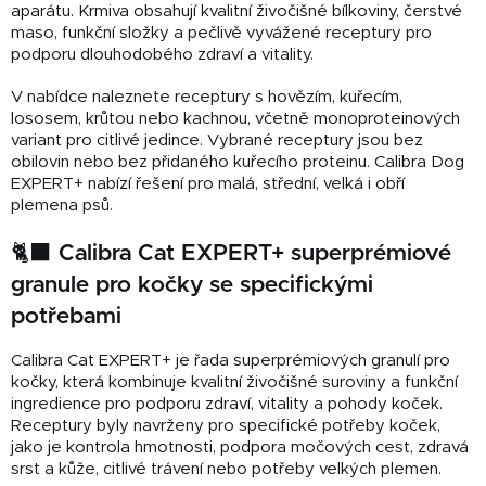
aparátu. Krmiva obsahují kvalitní živočišné bílkoviny, čerstvé
maso, funkční složky a pečlivě vyvážené receptury pro
podporu dlouhodobého zdraví a vitality.
V nabídce naleznete receptury s hovězím, kuřecím,
lososem, krůtou nebo kachnou, včetně monoproteinových
variant pro citlivé jedince. Vybrané receptury jsou bez
obilovin nebo bez přidaného kuřecího proteinu. Calibra Dog
EXPERT+ nabízí řešení pro malá, střední, velká i obří
plemena psů.
🐈‍⬛ Calibra Cat EXPERT+ superprémiové
granule pro kočky se specifickými
potřebami
Calibra Cat EXPERT+ je řada superprémiových granulí pro
kočky, která kombinuje kvalitní živočišné suroviny a funkční
ingredience pro podporu zdraví, vitality a pohody koček.
Receptury byly navrženy pro specifické potřeby koček,
jako je kontrola hmotnosti, podpora močových cest, zdravá
srst a kůže, citlivé trávení nebo potřeby velkých plemen.