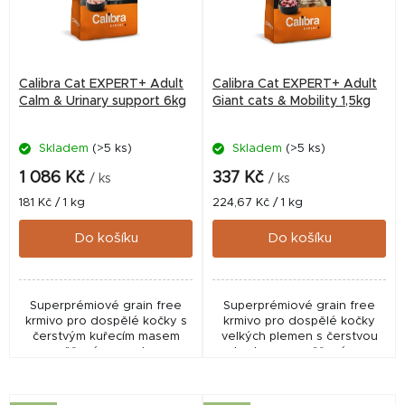
Calibra Cat EXPERT+ Adult
Calibra Cat EXPERT+ Adult
Calm & Urinary support 6kg
Giant cats & Mobility 1,5kg
Skladem
(>5 ks)
Skladem
(>5 ks)
1 086 Kč
337 Kč
/ ks
/ ks
Měrná
Měrná
181 Kč / 1 kg
224,67 Kč / 1 kg
cena:
cena:
Do košíku
Do košíku
Superprémiové grain free
Superprémiové grain free
krmivo pro dospělé kočky s
krmivo pro dospělé kočky
čerstvým kuřecím masem
velkých plemen s čerstvou
zaměřené na podporu
kachnou zaměřené na
močových cest, psychické
podporu kloubů,
pohody a vitality. Receptura
pohybového aparátu a
obsahuje brusinky, meduňku...
vitality. Receptura obsahuje