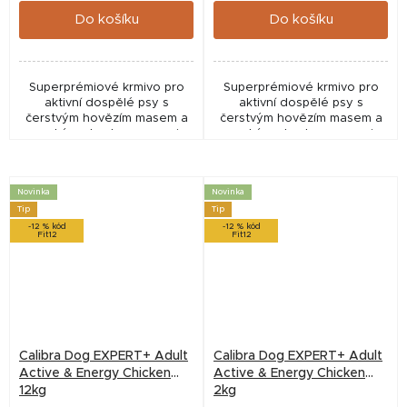
Do košíku
Do košíku
Superprémiové krmivo pro
Superprémiové krmivo pro
aktivní dospělé psy s
aktivní dospělé psy s
čerstvým hovězím masem a
čerstvým hovězím masem a
vysokým obsahem energie
vysokým obsahem energie
pro sport, trénink i zvýšenou
pro sport, trénink i zvýšenou
fyzickou aktivitu. Receptura
fyzickou aktivitu. Receptura
bez lepku a bez...
bez lepku a bez...
Novinka
Novinka
Tip
Tip
-12 % kód
-12 % kód
Fit12
Fit12
Calibra Dog EXPERT+ Adult
Calibra Dog EXPERT+ Adult
Active & Energy Chicken
Active & Energy Chicken
12kg
2kg