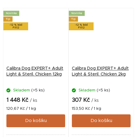
Receptura bez lepku
Receptura bez lepku
obsahuje meduňku
obsahuje meduňku
Novinka
Novinka
lékařskou,...
lékařskou,...
Tip
Tip
-12 % kód
-12 % kód
Fit12
Fit12
Calibra Dog EXPERT+ Adult
Calibra Dog EXPERT+ Adult
Light & Steril. Chicken 12kg
Light & Steril. Chicken 2kg
Skladem
(>5 ks)
Skladem
(>5 ks)
1 448 Kč
307 Kč
/ ks
/ ks
Měrná
Měrná
120,67 Kč / 1 kg
153,50 Kč / 1 kg
cena:
cena:
Do košíku
Do košíku