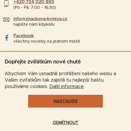
+420 724 020 865
(Po - Pá: 7:00 - 16:30)
info@znackova-krmiva.cz
napište nám kdykoliv
Facebook
všechny novinky na jednom místě
Instagram
tipy a zajímavosti pro chovatele
Dopřejte zvířátkům nové chutě
Abychom Vám usnadnili prohlížení našeho webu a
Vašim zvířátkům tak zajistili tu nejlepší baštu,
používáme cookies.
Další informace
.
NASTAVENÍ
Vytvořil Shoptet
ODMÍTNOUT