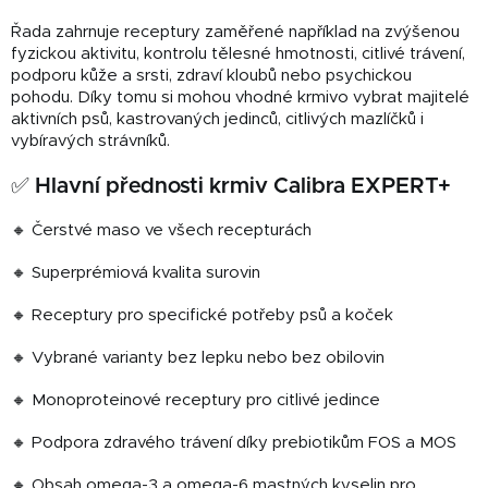
Řada zahrnuje receptury zaměřené například na zvýšenou
fyzickou aktivitu, kontrolu tělesné hmotnosti, citlivé trávení,
podporu kůže a srsti, zdraví kloubů nebo psychickou
pohodu. Díky tomu si mohou vhodné krmivo vybrat majitelé
aktivních psů, kastrovaných jedinců, citlivých mazlíčků i
vybíravých strávníků.
✅ Hlavní přednosti krmiv Calibra EXPERT+
🔸 Čerstvé maso ve všech recepturách
🔸 Superprémiová kvalita surovin
🔸 Receptury pro specifické potřeby psů a koček
🔸 Vybrané varianty bez lepku nebo bez obilovin
🔸 Monoproteinové receptury pro citlivé jedince
🔸 Podpora zdravého trávení díky prebiotikům FOS a MOS
🔸 Obsah omega-3 a omega-6 mastných kyselin pro