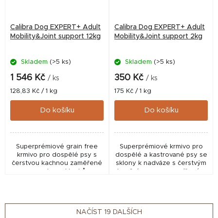
Calibra Dog EXPERT+ Adult
Calibra Dog EXPERT+ Adult
Mobility&Joint support 12kg
Mobility&Joint support 2kg
Skladem
(>5 ks)
Skladem
(>5 ks)
1 546 Kč
350 Kč
/ ks
/ ks
Měrná
Měrná
128,83 Kč / 1 kg
175 Kč / 1 kg
cena:
cena:
Do košíku
Do košíku
Superprémiové grain free
Superprémiové krmivo pro
krmivo pro dospělé psy s
dospělé a kastrované psy se
čerstvou kachnou zaměřené
sklony k nadváze s čerstvým
na podporu kloubů,
hovězím masem a sníženým
chrupavek a pohybového
obsahem tuku.
aparátu. Receptura bez
Monoproteinová receptura
kuřecího proteinu obsahuje...
bez lepku a bez přidaného
kuřete...
NAČÍST 19 DALŠÍCH