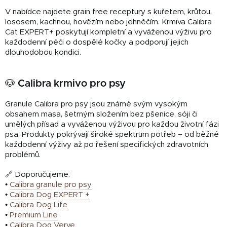
V nabídce najdete grain free receptury s kuřetem, krůtou,
lososem, kachnou, hovězím nebo jehněčím. Krmiva Calibra
Cat EXPERT+ poskytují kompletní a vyváženou výživu pro
každodenní péči o dospělé kočky a podporují jejich
dlouhodobou kondici.
🐶 Calibra krmivo pro psy
Granule Calibra pro psy jsou známé svým vysokým
obsahem masa, šetrným složením bez pšenice, sóji či
umělých přísad a vyváženou výživou pro každou životní fázi
psa. Produkty pokrývají široké spektrum potřeb – od běžné
každodenní výživy až po řešení specifických zdravotních
problémů.
🔗 Doporučujeme:
•
Calibra granule pro psy
•
Calibra Dog EXPERT +
•
Calibra Dog Life
•
Premium Line
•
Calibra Dog Verve