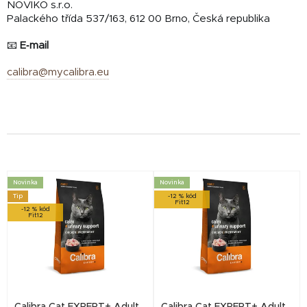
NOVIKO s.r.o.
Palackého třída 537/163, 612 00 Brno, Česká republika
📧
E‑mail
calibra@mycalibra.eu
V
Novinka
Novinka
ý
Tip
-12 % kód
Fit12
-12 % kód
Fit12
p
i
s
p
r
Calibra Cat EXPERT+ Adult
Calibra Cat EXPERT+ Adult