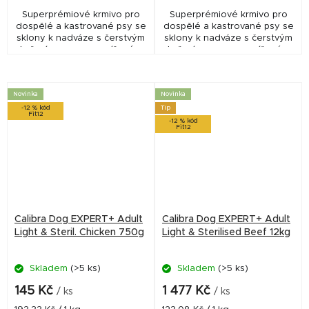
Superprémiové krmivo pro
Superprémiové krmivo pro
dospělé a kastrované psy se
dospělé a kastrované psy se
sklony k nadváze s čerstvým
sklony k nadváze s čerstvým
kuřecím masem a sníženým
kuřecím masem a sníženým
obsahem tuku. Receptura
obsahem tuku. Receptura
bez lepku obsahuje vyšší
bez lepku obsahuje vyšší
podíl vlákniny,...
podíl vlákniny,...
Novinka
Novinka
-12 % kód
Tip
Fit12
-12 % kód
Fit12
Calibra Dog EXPERT+ Adult
Calibra Dog EXPERT+ Adult
Light & Steril. Chicken 750g
Light & Sterilised Beef 12kg
Skladem
(>5 ks)
Skladem
(>5 ks)
145 Kč
1 477 Kč
/ ks
/ ks