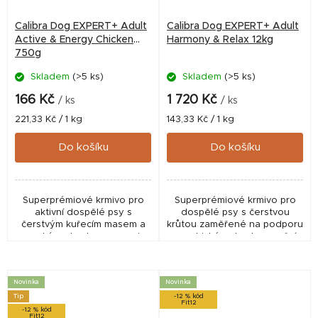
Calibra Dog EXPERT+ Adult
Calibra Dog EXPERT+ Adult
Active & Energy Chicken
Harmony & Relax 12kg
750g
Skladem
(>5 ks)
Skladem
(>5 ks)
166 Kč
1 720 Kč
/ ks
/ ks
Měrná
Měrná
221,33 Kč / 1 kg
143,33 Kč / 1 kg
cena:
cena:
Do košíku
Do košíku
Superprémiové krmivo pro
Superprémiové krmivo pro
aktivní dospělé psy s
dospělé psy s čerstvou
čerstvým kuřecím masem a
krůtou zaměřené na podporu
vysokým obsahem energie
psychické pohody, emoční
pro sport, trénink i zvýšenou
rovnováhy a celkové vitality.
fyzickou aktivitu. Receptura
Receptura bez lepku
bez lepku obsahuje...
obsahuje meduňku
Novinka
Novinka
lékařskou,...
Tip
-12 % kód
Fit12
-12 % kód
Fit12