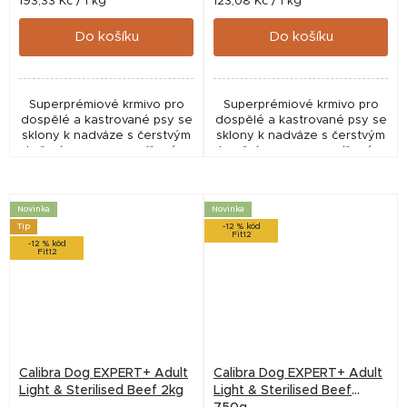
Měrná
Měrná
193,33 Kč / 1 kg
123,08 Kč / 1 kg
cena:
cena:
Do košíku
Do košíku
Superprémiové krmivo pro
Superprémiové krmivo pro
dospělé a kastrované psy se
dospělé a kastrované psy se
sklony k nadváze s čerstvým
sklony k nadváze s čerstvým
kuřecím masem a sníženým
hovězím masem a sníženým
obsahem tuku. Receptura
obsahem tuku.
bez lepku obsahuje vyšší
Monoproteinová receptura
podíl vlákniny,...
bez lepku a bez přidaného
Novinka
Novinka
kuřete...
Tip
-12 % kód
Fit12
-12 % kód
Fit12
Calibra Dog EXPERT+ Adult
Calibra Dog EXPERT+ Adult
Light & Sterilised Beef 2kg
Light & Sterilised Beef