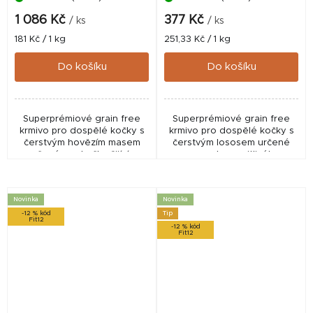
1 086 Kč
377 Kč
/ ks
/ ks
Měrná
Měrná
181 Kč / 1 kg
251,33 Kč / 1 kg
cena:
cena:
Do košíku
Do košíku
Superprémiové grain free
Superprémiové grain free
krmivo pro dospělé kočky s
krmivo pro dospělé kočky s
čerstvým hovězím masem
čerstvým lososem určené
určené pro kočky žijící v
pro podporu citlivého
interiéru a jedince s
zažívání, zdravé pokožky a
citlivějším zažíváním.
lesklé srsti. Receptura s
Receptura s hovězím a
lososem a kachním...
Novinka
Novinka
jehněčím...
-12 % kód
Tip
Fit12
-12 % kód
Fit12