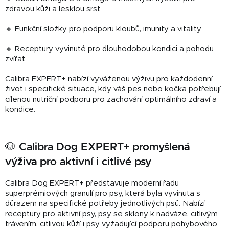
zdravou kůži a lesklou srst
🔸 Funkční složky pro podporu kloubů, imunity a vitality
🔸 Receptury vyvinuté pro dlouhodobou kondici a pohodu
zvířat
Calibra EXPERT+ nabízí vyváženou výživu pro každodenní
život i specifické situace, kdy váš pes nebo kočka potřebují
cílenou nutriční podporu pro zachování optimálního zdraví a
kondice.
🐶 Calibra Dog EXPERT+ promyšlená
výživa pro aktivní i citlivé psy
Calibra Dog EXPERT+ představuje moderní řadu
superprémiových granulí pro psy, která byla vyvinuta s
důrazem na specifické potřeby jednotlivých psů. Nabízí
receptury pro aktivní psy, psy se sklony k nadváze, citlivým
trávením, citlivou kůží i psy vyžadující podporu pohybového