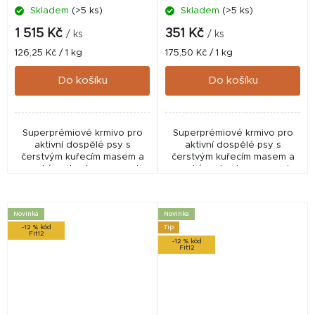
Skladem
(>5 ks)
Skladem
(>5 ks)
1 515 Kč
351 Kč
/ ks
/ ks
Měrná
Měrná
126,25 Kč / 1 kg
175,50 Kč / 1 kg
cena:
cena:
Do košíku
Do košíku
Superprémiové krmivo pro
Superprémiové krmivo pro
aktivní dospělé psy s
aktivní dospělé psy s
čerstvým kuřecím masem a
čerstvým kuřecím masem a
vysokým obsahem energie
vysokým obsahem energie
pro sport, trénink i zvýšenou
pro sport, trénink i zvýšenou
fyzickou aktivitu. Receptura
fyzickou aktivitu. Receptura
bez lepku obsahuje...
bez lepku obsahuje...
Novinka
Novinka
-12 % kód
Tip
Fit12
-12 % kód
Fit12