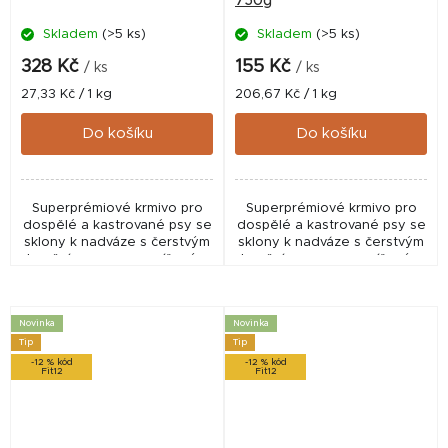
750g
Skladem
(>5 ks)
Skladem
(>5 ks)
328 Kč
155 Kč
/ ks
/ ks
Měrná
Měrná
27,33 Kč / 1 kg
206,67 Kč / 1 kg
cena:
cena:
Do košíku
Do košíku
Superprémiové krmivo pro
Superprémiové krmivo pro
dospělé a kastrované psy se
dospělé a kastrované psy se
sklony k nadváze s čerstvým
sklony k nadváze s čerstvým
hovězím masem a sníženým
hovězím masem a sníženým
obsahem tuku.
obsahem tuku.
Monoproteinová receptura
Monoproteinová receptura
bez lepku a bez přidaného
bez lepku a bez přidaného
Novinka
Novinka
kuřete...
kuřete...
Tip
Tip
-12 % kód
-12 % kód
Fit12
Fit12