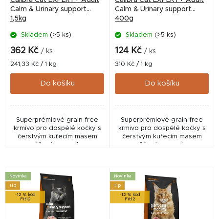
o
Calm & Urinary support
Calm & Urinary support
1,5kg
400g
d
Skladem
(>5 ks)
Skladem
(>5 ks)
u
k
362 Kč
124 Kč
/ ks
/ ks
t
Měrná
Měrná
241,33 Kč / 1 kg
310 Kč / 1 kg
cena:
cena:
ů
Do košíku
Do košíku
Superprémiové grain free
Superprémiové grain free
krmivo pro dospělé kočky s
krmivo pro dospělé kočky s
čerstvým kuřecím masem
čerstvým kuřecím masem
zaměřené na podporu
zaměřené na podporu
močových cest, psychické
močových cest, psychické
pohody a vitality. Receptura
pohody a vitality. Receptura
obsahuje brusinky, meduňku...
obsahuje brusinky, meduňku...
Novinka
Novinka
Tip
Tip
-12 % kód
-12 % kód
Fit12
Fit12