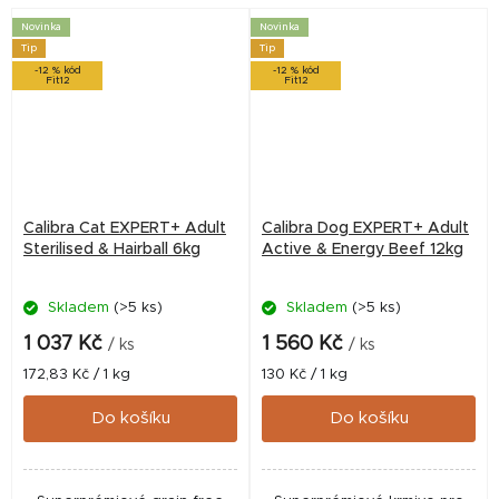
obsahuje psyllium,...
obsahuje psyllium,...
Novinka
Novinka
Tip
Tip
-12 % kód
-12 % kód
Fit12
Fit12
Calibra Cat EXPERT+ Adult
Calibra Dog EXPERT+ Adult
Sterilised & Hairball 6kg
Active & Energy Beef 12kg
Skladem
(>5 ks)
Skladem
(>5 ks)
1 037 Kč
1 560 Kč
/ ks
/ ks
Měrná
Měrná
172,83 Kč / 1 kg
130 Kč / 1 kg
cena:
cena:
Do košíku
Do košíku