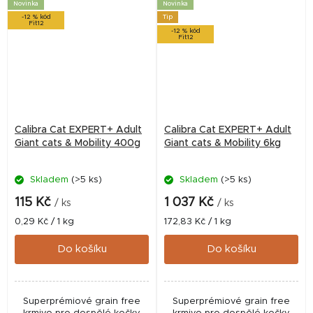
Novinka
Novinka
glukosamin,...
-12 % kód
Tip
Fit12
-12 % kód
Fit12
Calibra Cat EXPERT+ Adult
Calibra Cat EXPERT+ Adult
Giant cats & Mobility 400g
Giant cats & Mobility 6kg
Skladem
(>5 ks)
Skladem
(>5 ks)
115 Kč
1 037 Kč
/ ks
/ ks
Měrná
Měrná
0,29 Kč / 1 kg
172,83 Kč / 1 kg
cena:
cena:
Do košíku
Do košíku
Superprémiové grain free
Superprémiové grain free