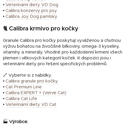
•
Veterinární diety VD Dog
•
Calibra konzervy pro psy
•
Calibra Joy Dog pamlsky
🐈 Calibra krmivo pro kočky
Granule Calibra pro kočky poskytují vyváženou a chutnou
výživu bohatou na živočišné bílkoviny, omega-3 kyseliny,
vitamíny a minerály. Vhodné pro každodenní krmení všech
plemen i věkových kategorií koček. K dispozici jsou i
veterinární diety pro řešení specifických problémů.
🔗 Vyberte si z nabídky:
•
Calibra granule pro kočky
•
Cat Premium Line
•
Calibra EXPERT + (Verve Cat)
•
Calibra Cat Life
•
Veterinární diety VD Cat
🏭
Výrobce: