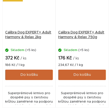
Calibra Dog EXPERT+ Adult
Calibra Dog EXPERT+ Adult
Harmony & Relax 2kg
Harmony & Relax 750g
Skladem
(>5 ks)
Skladem
(>5 ks)
372 Kč
176 Kč
/ ks
/ ks
Měrná
Měrná
186 Kč / 1 kg
234,67 Kč / 1 kg
cena:
cena:
Do košíku
Do košíku
Superprémiové krmivo pro
Superprémiové krmivo pro
dospělé psy s čerstvou
dospělé psy s čerstvou
krůtou zaměřené na podporu
krůtou zaměřené na podporu
psychické pohody, emoční
psychické pohody, emoční
rovnováhy a celkové vitality.
rovnováhy a celkové vitality.