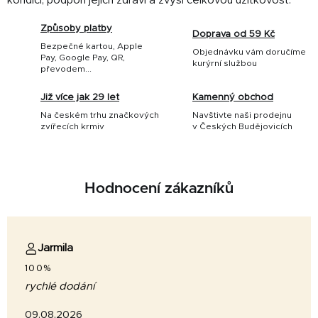
kondici, podpoří jejich zdraví a zvýší celkovou užitkovost.
Způsoby platby
Doprava od 59 Kč
Bezpečné kartou, Apple
Objednávku vám doručíme
Pay, Google Pay, QR,
kurýrní službou
převodem...
Již více jak 29 let
Kamenný obchod
Na českém trhu značkových
Navštivte naši prodejnu
zvířecích krmiv
v Českých Budějovicích
Hodnocení zákazníků
Jarmila
100%
rychlé dodání
09.08.2026