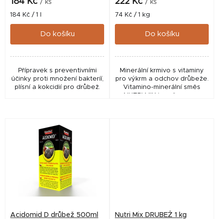
k
184 Kč
222 Kč
/ ks
/ ks
t
Měrná
Měrná
184 Kč / 1 l
74 Kč / 1 kg
cena:
cena:
ů
Do košíku
Do košíku
Přípravek s preventivními
Minerální krmivo s vitaminy
účinky proti množení bakteríí,
pro výkrm a odchov drůbeže.
plísní a kokcidií pro drůbež.
Vitamino-minerální směs
NUTRI MIX je určena pro
drobnochovatele a
malochovy. Přidává se do
krmné dávky drůbeže,
kterou...
Acidomid D drůbež 500ml
Nutri Mix DRUBEŽ 1 kg