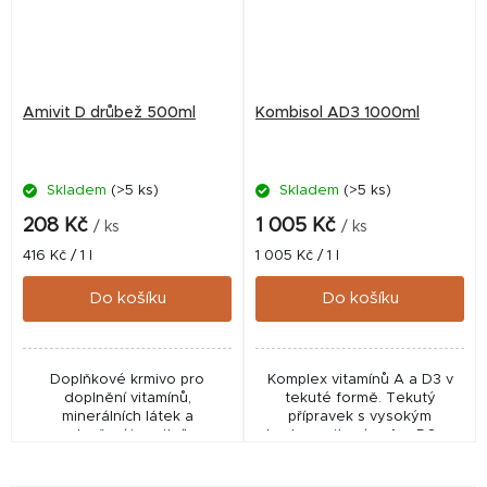
Amivit D drůbež 500ml
Kombisol AD3 1000ml
Skladem
(>5 ks)
Skladem
(>5 ks)
208 Kč
1 005 Kč
/ ks
/ ks
Měrná
Měrná
416 Kč / 1 l
1 005 Kč / 1 l
cena:
cena:
Do košíku
Do košíku
Doplňkové krmivo pro
Komplex vitamínů A a D3 v
doplnění vitamínů,
tekuté formě. Tekutý
minerálních látek a
přípravek s vysokým
podpoření imunitního
obsahem vitamínu A a D3 pro
systému a zdraví. Směs
všechny druhy
vitamínů, aminokyselin a L-
hospodářských i drobných