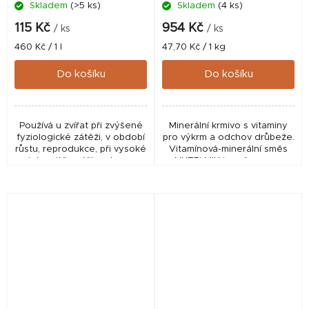
Skladem
(>5 ks)
Skladem
(4 ks)
115 Kč
954 Kč
/ ks
/ ks
Měrná
Měrná
460 Kč / 1 l
47,70 Kč / 1 kg
cena:
cena:
Do košíku
Do košíku
Používá u zvířat při zvýšené
Minerální krmivo s vitaminy
fyziologické zátěži, v období
pro výkrm a odchov drůbeže.
růstu, reprodukce, při vysoké
Vitamínová-minerální směs
intenzitě snášky, stresu
NUTRI MIX je určena pro
všeho druhu (teplotní,
drobnochovatele a
nutriční, transportní apod.),
malochovy. Přidává se do
podporu...
krmné dávky drůbeže,
kterou...