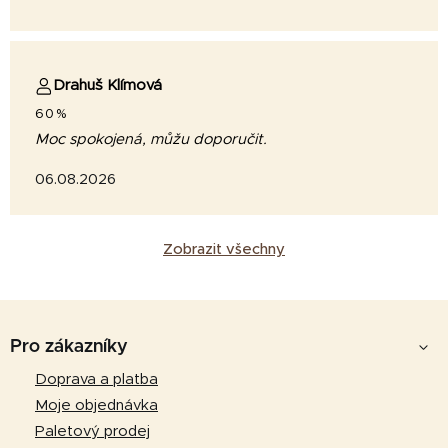
Drahuš Klímová
60%
Moc spokojená, můžu doporučit.
06.08.2026
Zobrazit všechny
Z
á
Pro zákazníky
p
Doprava a platba
a
Moje objednávka
t
Paletový prodej