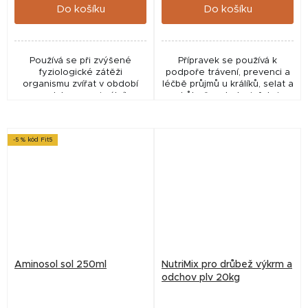
Do košíku
Do košíku
Používá se při zvýšené
Přípravek se používá k
fyziologické zátěži
podpoře trávení, prevenci a
organismu zvířat v období
léčbě průjmů u králíků, selat a
reprodukce, maximálního
drůbeže a k desinfekci
růstu, vysoké užitkovosti,
napájecí vody.
sportovního nebo pracovního
výkonu, při stresu všeho...
-5 % kód Fit5
Aminosol sol 250ml
NutriMix pro drůbež výkrm a
odchov plv 20kg