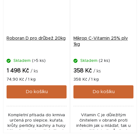
Roboran D pro drůbež 20kg
Mikrop C-Vitamin 25% plv
1kg
Skladem
(>5 ks)
Skladem
(2 ks)
1 498 Kč
358 Kč
/ ks
/ ks
Měrná
Měrná
74,90 Kč / 1 kg
358 Kč / 1 kg
cena:
cena:
Do košíku
Do košíku
Kompletní přísada do krmiva
Vitamin C je důležitým
určená pro slepice, kuřata,
činitelem v obraně proti
krůty, perličky, kachny a husy.
infekcím jak u mláďat, tak u
Vitamínově minerální přísada
dospělých jedinců všech
do krmiva, určená pro
druhů zvířat