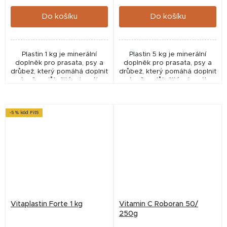
cena:
cena:
Do košíku
Do košíku
Plastin 1 kg je minerální
Plastin 5 kg je minerální
doplněk pro prasata, psy a
doplněk pro prasata, psy a
drůbež, který pomáhá doplnit
drůbež, který pomáhá doplnit
vápník a důležité minerály
vápník a důležité minerály
pro správnou kondici a výživu
pro správnou kondici a výživu
zvířat.
zvířat.
-5 % kód Fit5
Vitaplastin Forte 1 kg
Vitamin C Roboran 50/
250g