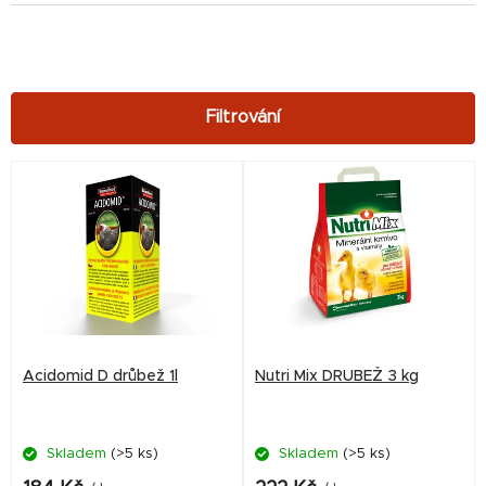
V
ý
p
i
s
p
r
Acidomid D drůbež 1l
Nutri Mix DRUBEŽ 3 kg
o
d
Skladem
(>5 ks)
Skladem
(>5 ks)
u