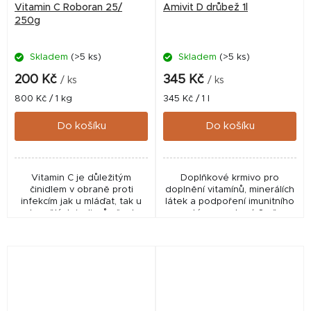
Vitamin C Roboran 25/
Amivit D drůbež 1l
250g
Skladem
(>5 ks)
Skladem
(>5 ks)
200 Kč
345 Kč
/ ks
/ ks
Měrná
Měrná
800 Kč / 1 kg
345 Kč / 1 l
cena:
cena:
Do košíku
Do košíku
Vitamin C je důležitým
Doplňkové krmivo pro
činidlem v obraně proti
doplnění vitamínů, minerálích
infekcím jak u mláďat, tak u
látek a podpoření imunitního
dospělých jedinců všech
systému a zdraví. Směs
druhů zvířat. Působí příznivě
vitamínů, aminokyselin a L-
na rezisteci kapilár a
karnitinu v odpovídajícím
srážlivost krve.
poměru,...