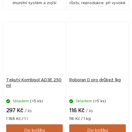
imunitní systém a zvýší
růstu, reprodukce, při vysoké
užitkovost zvěře.
intenzitě snášky, stresu
všeho druhu (teplotní,
nutriční, transportní apod.),
podporu...
Tekutý Kombisol AD3E 250
Roboran D pro drůbež 1kg
ml
Skladem
(>5 ks)
Skladem
(>5 ks)
297 Kč
116 Kč
/ ks
/ ks
Měrná
Měrná
1 188 Kč / 1 l
116 Kč / 1 kg
cena:
cena:
Do košíku
Do košíku