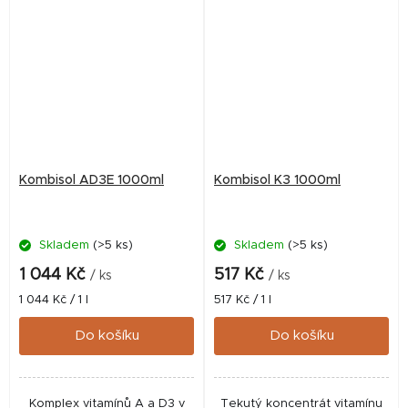
karnitinu v odpovídajícím
zvířatVhodný při březosti,
poměru,...
laktaci,...
Kombisol AD3E 1000ml
Kombisol K3 1000ml
Skladem
(>5 ks)
Skladem
(>5 ks)
1 044 Kč
517 Kč
/ ks
/ ks
Měrná
Měrná
1 044 Kč / 1 l
517 Kč / 1 l
cena:
cena:
Do košíku
Do košíku
Komplex vitamínů A a D3 v
Tekutý koncentrát vitamínu