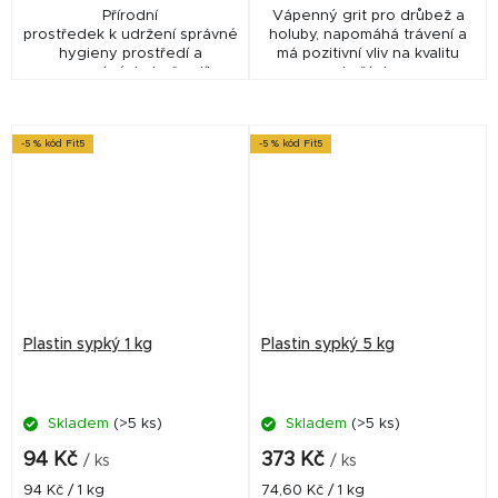
Přírodní
Vápenný grit pro drůbež a
prostředek k udržení správné
holuby, napomáhá trávení a
hygieny prostředí a
má pozitivní vliv na kvalitu
zamezení výskytu čmelíka
skořápky.
kuřího v chovech drůbeže
-5 % kód Fit5
-5 % kód Fit5
Plastin sypký 1 kg
Plastin sypký 5 kg
Skladem
(>5 ks)
Skladem
(>5 ks)
94 Kč
373 Kč
/ ks
/ ks
Měrná
Měrná
94 Kč / 1 kg
74,60 Kč / 1 kg