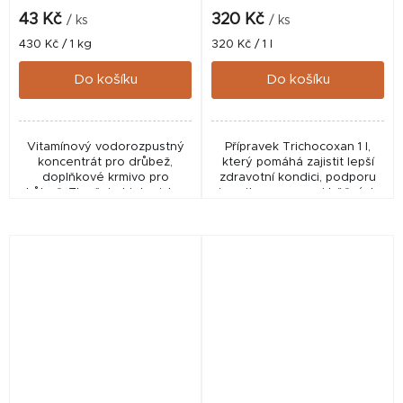
43 Kč
320 Kč
/ ks
/ ks
Měrná
Měrná
430 Kč / 1 kg
320 Kč / 1 l
cena:
cena:
Do košíku
Do košíku
Vitamínový vodorozpustný
Přípravek Trichocoxan 1 l,
koncentrát pro drůbež,
který pomáhá zajistit lepší
doplňkové krmivo pro
zdravotní kondici, podporu
drůbež. Zlepšuje biologickou
imunity a prevenci běžných
hodnotu násadových vajec a
onemocnění u holubů i
zvyšuje jejich oplozenost a
drůbeže. Praktické řešení pro
líhnivost. Příznivě...
každodenní péči...