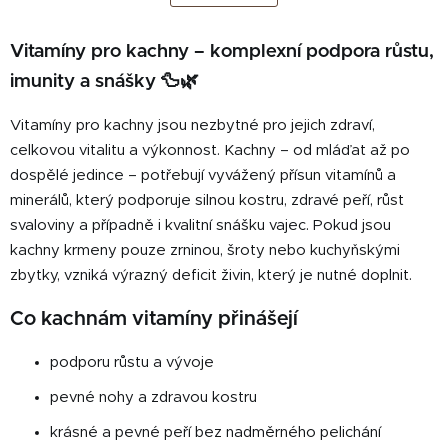
k
á
o
d
v
Vitamíny pro kachny – komplexní podpora růstu,
a
á
c
imunity a snášky 🦆🌿
n
í
í
p
Vitamíny pro kachny jsou nezbytné pro jejich zdraví,
r
celkovou vitalitu a výkonnost. Kachny – od mláďat až po
v
dospělé jedince – potřebují vyvážený přísun vitamínů a
k
minerálů, který podporuje silnou kostru, zdravé peří, růst
y
svaloviny a případně i kvalitní snášku vajec. Pokud jsou
v
kachny krmeny pouze zrninou, šroty nebo kuchyňskými
ý
p
zbytky, vzniká výrazný deficit živin, který je nutné doplnit.
i
Co kachnám vitamíny přinášejí
s
u
podporu růstu a vývoje
pevné nohy a zdravou kostru
krásné a pevné peří bez nadměrného pelichání