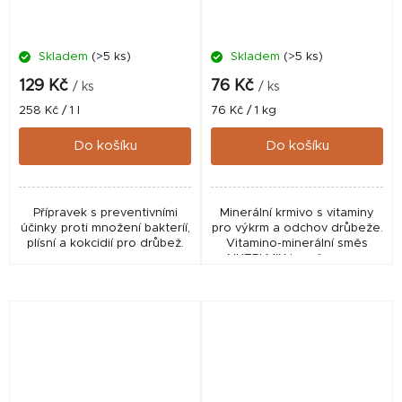
Skladem
(>5 ks)
Skladem
(>5 ks)
129 Kč
76 Kč
/ ks
/ ks
Měrná
Měrná
258 Kč / 1 l
76 Kč / 1 kg
cena:
cena:
Do košíku
Do košíku
Přípravek s preventivními
Minerální krmivo s vitaminy
účinky proti množení bakteríí,
pro výkrm a odchov drůbeže.
plísní a kokcidií pro drůbež.
Vitamino-minerální směs
NUTRI MIX je určena pro
drobnochovatele a
malochovy. Přidává se do
krmné dávky drůbeže,
kterou...