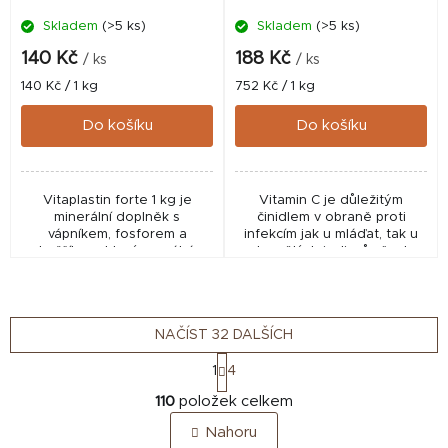
Skladem
(>5 ks)
Skladem
(>5 ks)
140 Kč
188 Kč
/ ks
/ ks
Měrná
Měrná
140 Kč / 1 kg
752 Kč / 1 kg
cena:
cena:
Do košíku
Do košíku
Vitaplastin forte 1 kg je
Vitamin C je důležitým
minerální doplněk s
činidlem v obraně proti
vápníkem, fosforem a
infekcím jak u mláďat, tak u
hořčíkem, který pomáhá
dospělých jedinců všech
udržet správnou mineralizaci
druhů zvířat. Působí příznivě
kostí a celkovou kondici
na rezisteci kapilár a
hospodářských i domácích
srážlivost krve.
zvířat.
NAČÍST 32 DALŠÍCH
S
1
4
t
O
r
110
položek celkem
v
á
Nahoru
n
l