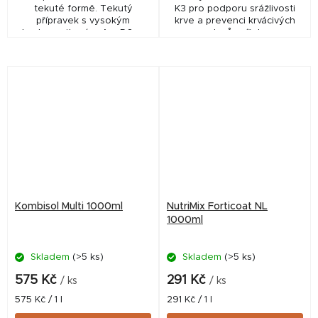
tekuté formě. Tekutý
K3 pro podporu srážlivosti
přípravek s vysokým
krve a prevenci krvácivých
obsahem vitamínu A a D3 pro
stavů zvířat.
všechny druhy
hospodářských i drobných
zvířatVhodný při březosti,
laktaci,...
Kombisol Multi 1000ml
NutriMix Forticoat NL
1000ml
Skladem
(>5 ks)
Skladem
(>5 ks)
575 Kč
291 Kč
/ ks
/ ks
Měrná
Měrná
575 Kč / 1 l
291 Kč / 1 l
cena:
cena: