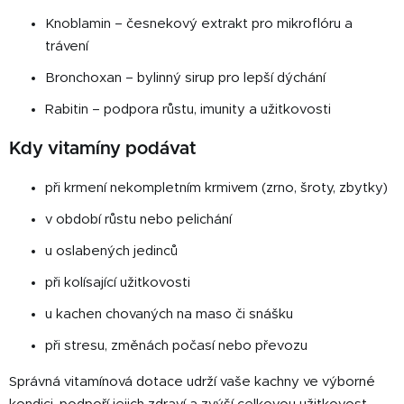
Knoblamin – česnekový extrakt pro mikroflóru a
trávení
Bronchoxan – bylinný sirup pro lepší dýchání
Rabitin – podpora růstu, imunity a užitkovosti
Kdy vitamíny podávat
při krmení nekompletním krmivem (zrno, šroty, zbytky)
v období růstu nebo pelichání
u oslabených jedinců
při kolísající užitkovosti
u kachen chovaných na maso či snášku
při stresu, změnách počasí nebo převozu
Správná vitamínová dotace udrží vaše kachny ve výborné