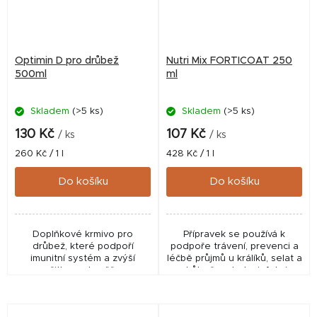
Optimin D pro drůbež
Nutri Mix FORTICOAT 250
500ml
ml
Skladem
(>5 ks)
Skladem
(>5 ks)
130 Kč
107 Kč
/ ks
/ ks
Měrná
Měrná
260 Kč / 1 l
428 Kč / 1 l
cena:
cena:
Do košíku
Do košíku
Doplňkové krmivo pro
Přípravek se používá k
drůbež, které podpoří
podpoře trávení, prevenci a
imunitní systém a zvýší
léčbě průjmů u králíků, selat a
užitkovost zvěře.
drůbeže a k desinfekci
napájecí vody.