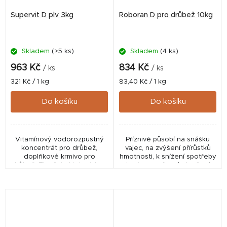
Supervit D plv 3kg
Roboran D pro drůbež 10kg
Skladem
(>5 ks)
Skladem
(4 ks)
963 Kč
834 Kč
/ ks
/ ks
Měrná
Měrná
321 Kč / 1 kg
83,40 Kč / 1 kg
cena:
cena:
Do košíku
Do košíku
Vitamínový vodorozpustný
Příznivě působí na snášku
koncentrát pro drůbež,
vajec, na zvýšení přírůstků
doplňkové krmivo pro
hmotnosti, k snížení spotřeby
drůbež. Zlepšuje biologickou
krmiva a celkové zlepšení
hodnotu násadových vajec a
kondice a zdravotního stavu
zvyšuje jejich oplozenost a
drůbeže. Kompletní přísada
líhnivost. Příznivě...
do krmiva...