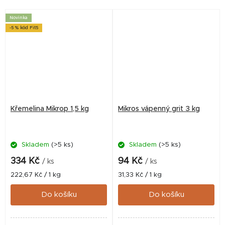
všechny běžně chované
druhy drůbeže....
Novinka
-5 % kód Fit5
Křemelina Mikrop 1,5 kg
Mikros vápenný grit 3 kg
Skladem
(>5 ks)
Skladem
(>5 ks)
334 Kč
94 Kč
/ ks
/ ks
Měrná
Měrná
222,67 Kč / 1 kg
31,33 Kč / 1 kg
cena:
cena:
Do košíku
Do košíku