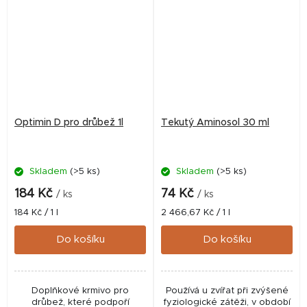
Optimin D pro drůbež 1l
Tekutý Aminosol 30 ml
Skladem
(>5 ks)
Skladem
(>5 ks)
184 Kč
74 Kč
/ ks
/ ks
Měrná
Měrná
184 Kč / 1 l
2 466,67 Kč / 1 l
cena:
cena:
Do košíku
Do košíku
Doplňkové krmivo pro
Používá u zvířat při zvýšené
drůbež, které podpoří
fyziologické zátěži, v období