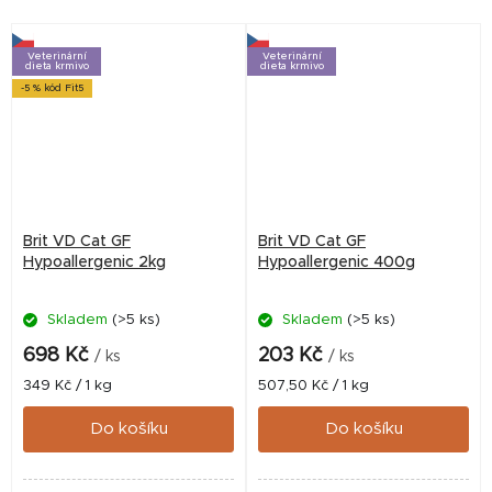
Veterinární
Veterinární
dieta krmivo
dieta krmivo
-5 % kód Fit5
Brit VD Cat GF
Brit VD Cat GF
Hypoallergenic 2kg
Hypoallergenic 400g
Skladem
(>5 ks)
Skladem
(>5 ks)
698 Kč
203 Kč
/ ks
/ ks
Měrná
Měrná
349 Kč / 1 kg
507,50 Kč / 1 kg
cena:
cena:
Do košíku
Do košíku