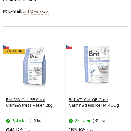
Česká republika
📧
E‑mail:
brit@vafo.cz
V
-5 % kód Fit5
ý
p
i
s
p
r
Brit VD Cat GF Care
Brit VD Cat GF Care
o
Calm&Stress Relief 2kg
Calm&Stress Relief 400g
d
Skladem
(>5 ks)
Skladem
(>5 ks)
u
k
641 Kč
185 Kč
/ ks
/ ks