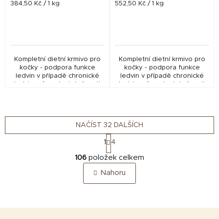
Měrná
Měrná
384,50 Kč / 1 kg
552,50 Kč / 1 kg
cena:
cena:
Kompletní dietní krmivo pro
Kompletní dietní krmivo pro
kočky - podpora funkce
kočky - podpora funkce
ledvin v případě chronické
ledvin v případě chronické
ledvinové nedostatečnosti
ledvinové nedostatečnosti
NAČÍST 32 DALŠÍCH
S
1
4
t
O
r
106
položek celkem
v
á
Nahoru
n
l
k
á
o
d
v
a
á
Z