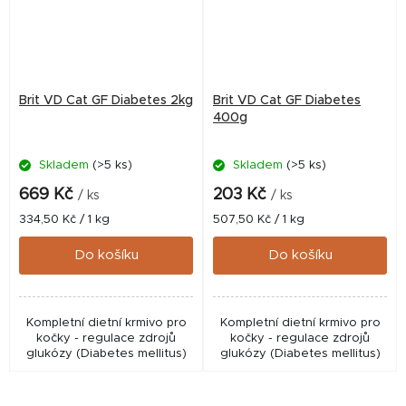
Brit VD Cat GF Diabetes 2kg
Brit VD Cat GF Diabetes
400g
Skladem
(>5 ks)
Skladem
(>5 ks)
669 Kč
203 Kč
/ ks
/ ks
Měrná
Měrná
334,50 Kč / 1 kg
507,50 Kč / 1 kg
cena:
cena:
Do košíku
Do košíku
Kompletní dietní krmivo pro
Kompletní dietní krmivo pro
kočky - regulace zdrojů
kočky - regulace zdrojů
glukózy (Diabetes mellitus)
glukózy (Diabetes mellitus)