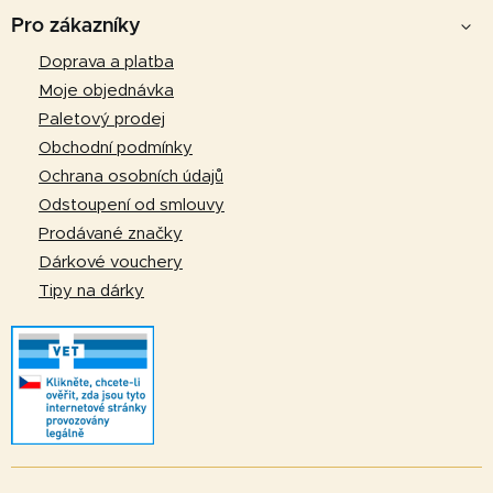
c
n
á
í
Pro zákazníky
í
p
p
Doprava a platba
r
a
Moje objednávka
v
t
k
Paletový prodej
y
í
Obchodní podmínky
v
Ochrana osobních údajů
ý
Odstoupení od smlouvy
p
Prodávané značky
i
Dárkové vouchery
s
u
Tipy na dárky