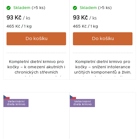
Skladem
(>5 ks)
Skladem
(>5 ks)
93 Kč
93 Kč
/ ks
/ ks
Měrná
Měrná
465 Kč / 1 kg
465 Kč / 1 kg
cena:
cena:
Do košíku
Do košíku
Kompletní dietní krmivo pro
Kompletní dietní krmivo pro
kočky – k omezení akutních i
kočky – snížení intolerance
chronických střevních
určitých komponentů a živin,
resorpčních onemocnění,
podpora funkce pokožky v
vysoce stravitelné krmivo se
případě dermatózy a
zvýšeným obsahem sodíku a
nadměrného vypadávání
draslíku.
chlupů.
Veterinární
Veterinární
dieta krmivo
dieta krmivo