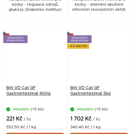
kočky - regulace zdrojů
kočky - zmírnění akutních
glukózy (Diabetes mellitus)
střevních resorpčních obtíží,
úprava špatného trávení;
krmivo bez obilovin pro kočky
se zažívacími obtížemi
Veterinární
Veterinární
dieta krmivo
dieta krmivo
-5 % kód Fit5
Brit VD Cat GF
Brit VD Cat GF
Gastrointestinal 400g
Gastrointestinal 5kg
Skladem
(>5 ks)
Skladem
(>5 ks)
221 Kč
1 702 Kč
/ ks
/ ks
Měrná
Měrná
552,50 Kč / 1 kg
340,40 Kč / 1 kg
cena:
cena: