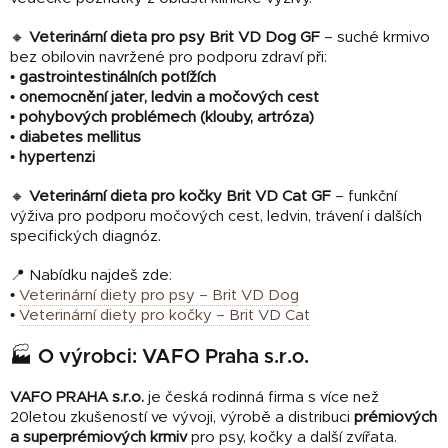
🔸
Veterinární dieta pro psy Brit VD Dog GF
– suché krmivo
bez obilovin navržené pro podporu zdraví při:
•
gastrointestinálních potížích
•
onemocnění jater, ledvin a močových cest
•
pohybových problémech (klouby, artróza)
•
diabetes mellitus
•
hypertenzi
🔸
Veterinární dieta pro kočky Brit VD Cat GF
– funkční
výživa pro podporu močových cest, ledvin, trávení i dalších
specifických diagnóz.
📍 Nabídku najdeš zde:
•
Veterinární diety pro psy – Brit VD Dog
•
Veterinární diety pro kočky – Brit VD Cat
🏭 O výrobci: VAFO Praha s.r.o.
VAFO PRAHA s.r.o.
je česká rodinná firma s více než
20letou zkušeností ve vývoji, výrobě a distribuci
prémiových
a superprémiových krmiv
pro psy, kočky a další zvířata.