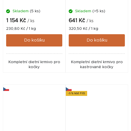
Skladem
(5 ks)
Skladem
(>5 ks)
1 154 Kč
641 Kč
/ ks
/ ks
Měrná
Měrná
230,80 Kč / 1 kg
320,50 Kč / 1 kg
cena:
cena:
Do košíku
Do košíku
Kompletní dietní krmivo pro
Kompletní dietní krmivo pro
kočky
kastrované kočky
-5 % kód Fit5