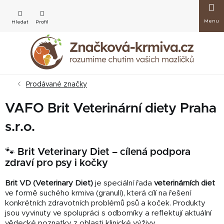
Přejít
Nákup
na
obsah
košík
Prodávané značky
VAFO Brit Veterinární diety Praha
s.r.o.
🐾 Brit Veterinary Diet – cílená podpora
zdraví pro psy i kočky
Brit VD (Veterinary Diet)
je speciální řada
veterinárních diet
ve formě suchého krmiva (granulí), která cílí na řešení
konkrétních zdravotních problémů psů a koček. Produkty
jsou vyvinuty ve spolupráci s odborníky a reflektují aktuální
vědecké poznatky z oblasti klinické výživy.