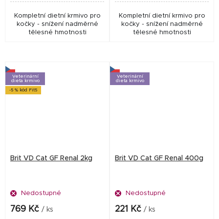
Kompletní dietní krmivo pro
Kompletní dietní krmivo pro
kočky - snížení nadměrné
kočky - snížení nadměrné
tělesné hmotnosti
tělesné hmotnosti
Veterinární
Veterinární
dieta krmivo
dieta krmivo
-5 % kód Fit5
Brit VD Cat GF Renal 2kg
Brit VD Cat GF Renal 400g
Nedostupné
Nedostupné
769 Kč
221 Kč
/ ks
/ ks