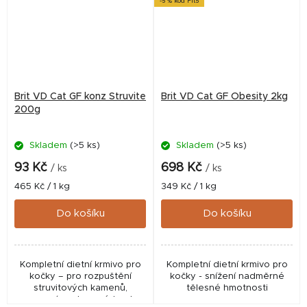
-5 % kód Fit5
Brit VD Cat GF konz Struvite
Brit VD Cat GF Obesity 2kg
200g
Skladem
(>5 ks)
Skladem
(>5 ks)
93 Kč
698 Kč
/ ks
/ ks
Měrná
Měrná
465 Kč / 1 kg
349 Kč / 1 kg
cena:
cena:
Do košíku
Do košíku
Kompletní dietní krmivo pro
Kompletní dietní krmivo pro
kočky – pro rozpuštění
kočky - snížení nadměrné
struvitových kamenů,
tělesné hmotnosti
omezení opakované tvorby