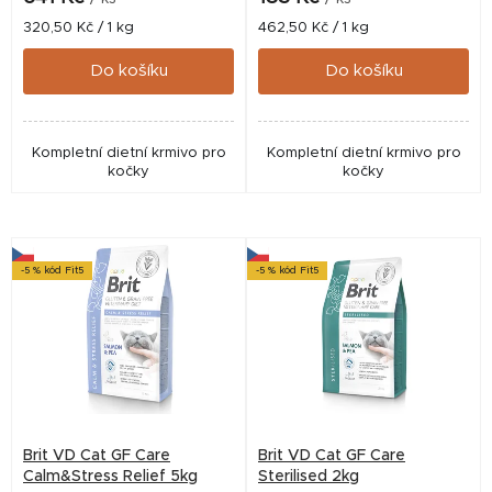
t
Měrná
Měrná
320,50 Kč / 1 kg
462,50 Kč / 1 kg
cena:
cena:
ů
Do košíku
Do košíku
Kompletní dietní krmivo pro
Kompletní dietní krmivo pro
kočky
kočky
-5 % kód Fit5
-5 % kód Fit5
Brit VD Cat GF Care
Brit VD Cat GF Care
Calm&Stress Relief 5kg
Sterilised 2kg