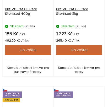
Brit VD Cat GF Care
Brit VD Cat GF Care
Sterilised 400g
Sterilised 5kg
Skladem
(>5 ks)
Skladem
(>5 ks)
185 Kč
1 327 Kč
/ ks
/ ks
Měrná
Měrná
462,50 Kč / 1 kg
265,40 Kč / 1 kg
cena:
cena:
Do košíku
Do košíku
Kompletní dietní krmivo pro
Kompletní dietní krmivo pro
kastrované kočky
kočky
Veterinární
Veterinární
dieta krmivo
dieta krmivo
-5 % kód Fit5