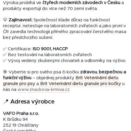
Výroba probíhá ve
čtyřech moderních závodech v Česku
a
produkty exportují do více než 70 zemí světa.
💡
Zajímavost:
Společnost klade důraz na funkčnost
receptur, netestuje na laboratorních zvířatech a jako první v
ČR zavedla technologii přímého zpracování čerstvého masa
bez předchozího sušení.
✅ Certifikace:
ISO 9001, HACCP
✅ Bez testování na laboratorních zvířatech
✅ Vývoj vedený zkušenými chovateli a odborníky na výživu
🎯 Vyberte si pro svého psa či kočku
zdravou, bezpečnou a
funkční výživu
– objednej produkty
Brit Veterinární dietu
granule pro psy
a
Brit Veterinární dietu granule pro kočky
u
nás na
www.znackova-krmiva.cz
📍 Adresa výrobce
VAFO Praha s.r.o.
K Brůdku 94
252 19 Chrášťany