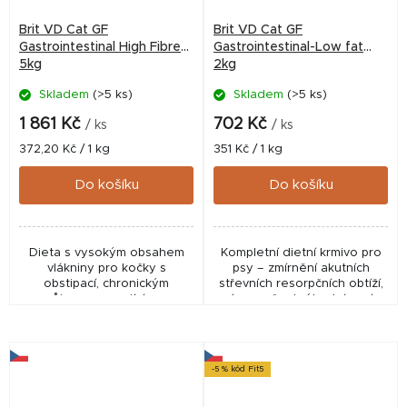
Brit VD Cat GF
Brit VD Cat GF
Gastrointestinal High Fibre
Gastrointestinal-Low fat
5kg
2kg
Skladem
(>5 ks)
Skladem
(>5 ks)
1 861 Kč
702 Kč
/ ks
/ ks
Měrná
Měrná
372,20 Kč / 1 kg
351 Kč / 1 kg
cena:
cena:
Do košíku
Do košíku
Dieta s vysokým obsahem
Kompletní dietní krmivo pro
vlákniny pro kočky s
psy – zmírnění akutních
obstipací, chronickým
střevních resorpčních obtíží,
průjmem reagujícím na
úprava špatného trávení
vlákninu a pro prevenci
zácpy. Podporuje zdravý
mikrobiom i funkci trávicího
traktu.
-5 % kód Fit5