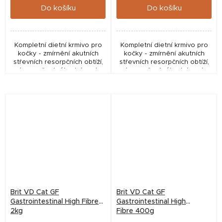
Do košíku
Do košíku
Kompletní dietní krmivo pro
Kompletní dietní krmivo pro
kočky - zmírnění akutních
kočky - zmírnění akutních
střevních resorpčních obtíží,
střevních resorpčních obtíží,
úprava špatného trávení;
úprava špatného trávení;
krmivo bez obilovin pro kočky
krmivo bez obilovin pro kočky
se zažívacími obtížemi
se zažívacími obtížemi
Brit VD Cat GF
Brit VD Cat GF
Gastrointestinal High Fibre
Gastrointestinal High
2kg
Fibre 400g