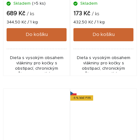
Skladem
(>5 ks)
Skladem
689 Kč
173 Kč
/ ks
/ ks
Měrná
Měrná
344,50 Kč / 1 kg
432,50 Kč / 1 kg
cena:
cena:
Do košíku
Do košíku
Dieta s vysokým obsahem
Dieta s vysokým obsahem
vlákniny pro kočky s
vlákniny pro kočky s
obstipací, chronickým
obstipací, chronickým
průjmem reagujícím na
průjmem reagujícím na
vlákninu a pro prevenci
vlákninu a pro prevenci
zácpy. Podporuje zdravý
zácpy. Podporuje zdravý
mikrobiom i funkci trávicího
mikrobiom i funkci trávicího
traktu.
traktu.
-5 % kód Fit5