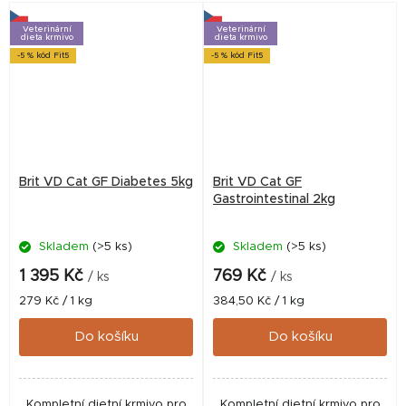
Veterinární
Veterinární
dieta krmivo
dieta krmivo
-5 % kód Fit5
-5 % kód Fit5
Brit VD Cat GF Diabetes 5kg
Brit VD Cat GF
Gastrointestinal 2kg
Skladem
(>5 ks)
Skladem
(>5 ks)
1 395 Kč
769 Kč
/ ks
/ ks
Měrná
Měrná
279 Kč / 1 kg
384,50 Kč / 1 kg
cena:
cena:
Do košíku
Do košíku
Kompletní dietní krmivo pro
Kompletní dietní krmivo pro