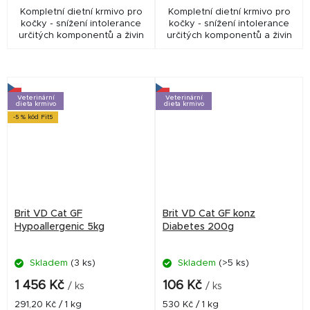
Kompletní dietní krmivo pro
Kompletní dietní krmivo pro
kočky - snížení intolerance
kočky - snížení intolerance
určitých komponentů a živin
určitých komponentů a živin
Veterinární
Veterinární
dieta krmivo
dieta krmivo
-5 % kód Fit5
Brit VD Cat GF
Brit VD Cat GF konz
Hypoallergenic 5kg
Diabetes 200g
Skladem
(3 ks)
Skladem
(>5 ks)
1 456 Kč
106 Kč
/ ks
/ ks
Měrná
Měrná
291,20 Kč / 1 kg
530 Kč / 1 kg