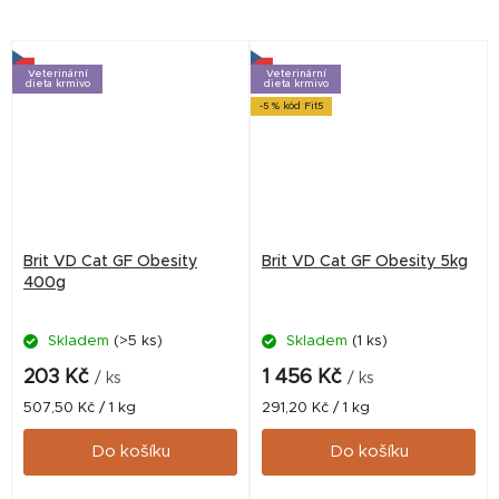
struvitových kamenů
Veterinární
Veterinární
dieta krmivo
dieta krmivo
-5 % kód Fit5
Brit VD Cat GF Obesity
Brit VD Cat GF Obesity 5kg
400g
Skladem
(>5 ks)
Skladem
(1 ks)
203 Kč
1 456 Kč
/ ks
/ ks
Měrná
Měrná
507,50 Kč / 1 kg
291,20 Kč / 1 kg
cena:
cena:
Do košíku
Do košíku