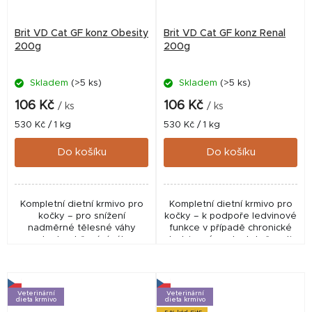
Brit VD Cat GF konz Obesity
Brit VD Cat GF konz Renal
200g
200g
Skladem
(>5 ks)
Skladem
(>5 ks)
106 Kč
106 Kč
/ ks
/ ks
Měrná
Měrná
530 Kč / 1 kg
530 Kč / 1 kg
cena:
cena:
Do košíku
Do košíku
Kompletní dietní krmivo pro
Kompletní dietní krmivo pro
kočky – pro snížení
kočky – k podpoře ledvinové
nadměrné tělesné váhy
funkce v případě chronické
nebo k udržování váhy.
ledvinové nedostatečnosti
Veterinární
Veterinární
dieta krmivo
dieta krmivo