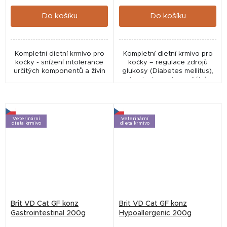
cena:
cena:
Do košíku
Do košíku
Kompletní dietní krmivo pro
Kompletní dietní krmivo pro
kočky - snížení intolerance
kočky – regulace zdrojů
určitých komponentů a živin
glukosy (Diabetes mellitus),
kontrola postprandiální
glykémie u koček léčených
na diabetes mellitus. Nízká
hladina mono- a...
Veterinární
Veterinární
dieta krmivo
dieta krmivo
Brit VD Cat GF konz
Brit VD Cat GF konz
Gastrointestinal 200g
Hypoallergenic 200g