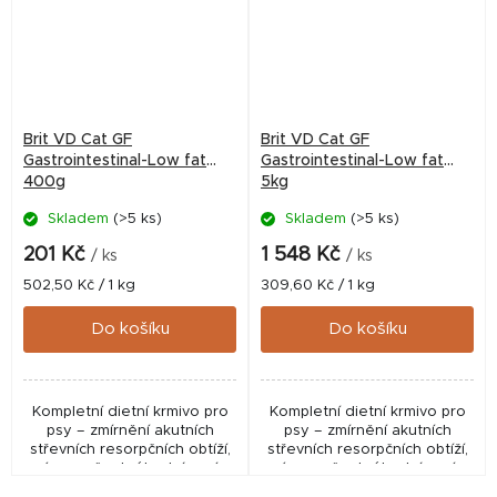
Brit VD Cat GF
Brit VD Cat GF
Gastrointestinal-Low fat
Gastrointestinal-Low fat
400g
5kg
Skladem
(>5 ks)
Skladem
(>5 ks)
201 Kč
1 548 Kč
/ ks
/ ks
Měrná
Měrná
502,50 Kč / 1 kg
309,60 Kč / 1 kg
cena:
cena:
Do košíku
Do košíku
Kompletní dietní krmivo pro
Kompletní dietní krmivo pro
psy – zmírnění akutních
psy – zmírnění akutních
střevních resorpčních obtíží,
střevních resorpčních obtíží,
úprava špatného trávení
úprava špatného trávení