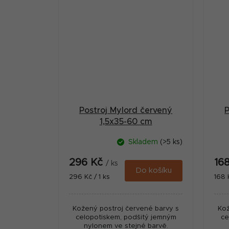
Postroj Mylord červený
P
1,5x35-60 cm
Skladem
(>5 ks)
296 Kč
16
/ ks
Do košíku
Měrná
Měr
296 Kč / 1 ks
168 
cena:
cena
Kožený postroj červené barvy s
Kož
celopotiskem, podšitý jemným
ce
nylonem ve stejné barvě.