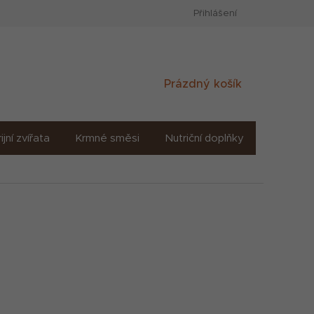
Přihlášení
Nákupní
Prázdný košík
košík
ijní zvířata
Krmné směsi
Nutriční doplňky
Sůl solné