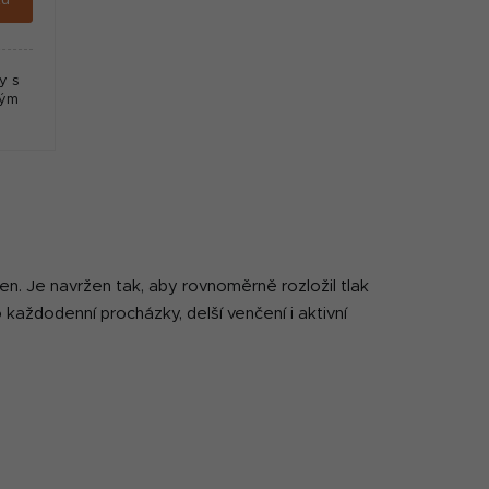
y s
ným
.
den. Je navržen tak, aby rovnoměrně rozložil tlak
každodenní procházky, delší venčení i aktivní