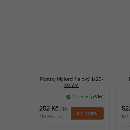
Postroj Mylord fialový 1x25-
40 cm
Skladem
(>5 ks)
252 Kč
52
/ ks
Do košíku
Měrná
Měr
252 Kč / 1 ks
522 
cena:
cena