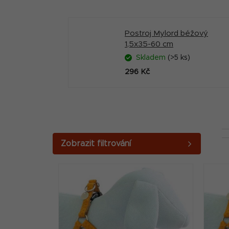
Postroj Mylord béžový
1,5x35-60 cm
Skladem
(>5 ks)
296 Kč
P
o
V
s
ý
t
p
r
i
a