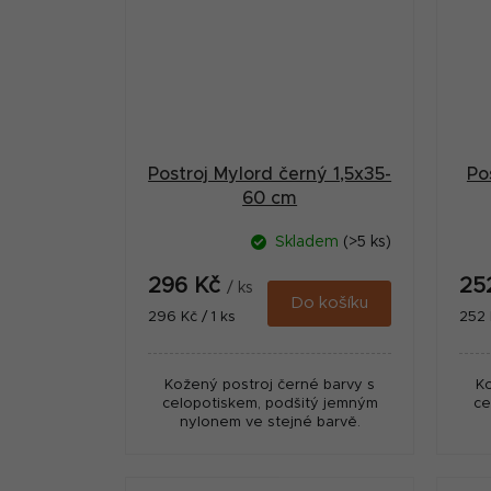
Postroj Mylord černý 1,5x35-
Po
60 cm
Skladem
(>5 ks)
296 Kč
25
/ ks
Do košíku
Měrná
Měr
296 Kč / 1 ks
252 
cena:
cena
Kožený postroj černé barvy s
K
celopotiskem, podšitý jemným
ce
nylonem ve stejné barvě.