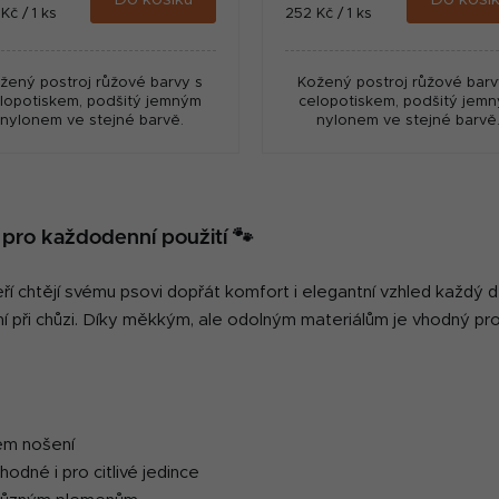
ná
Měrná
Kč / 1 ks
252 Kč / 1 ks
:
cena:
žený postroj růžové barvy s
Kožený postroj růžové barv
lopotiskem, podšitý jemným
celopotiskem, podšitý jem
nylonem ve stejné barvě.
nylonem ve stejné barvě
O
v
 pro každodenní použití 🐾
l
á
d
teří chtějí svému psovi dopřát komfort i elegantní vzhled každý 
a
í při chůzi. Díky měkkým, ale odolným materiálům je vhodný pro 
c
í
p
r
v
hém nošení
k
hodné i pro citlivé jedince
y