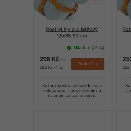
s
n
p
n
r
í
Postroj Mylord béžový
Pos
o
p
1,5x35-60 cm
d
a
Skladem
(>5 ks)
u
n
296 Kč
25
k
/ ks
e
Do košíku
Měrná
Měr
296 Kč / 1 ks
252 
t
cena:
cena
l
ů
Kožený postroj béžové barvy s
Ko
celopotiskem, podšitý jemným
ce
nylonem ve stejné barvě.