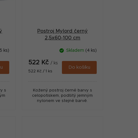
ý
Postroj Mylord černý
2,5x60-100 cm
5 ks)
Skladem
(4 ks)
522 Kč
/ ks
ku
Do košíku
Měrná
522 Kč / 1 ks
cena:
y s
Kožený postroj černé barvy s
ným
celopotiskem, podšitý jemným
.
nylonem ve stejné barvě.