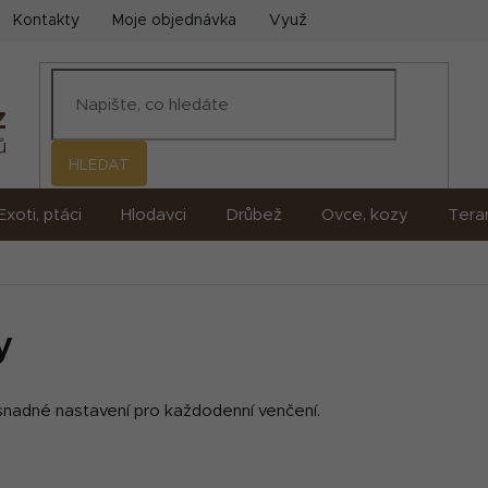
Kontakty
Moje objednávka
Využití umělé inteligence (AI)
HLEDAT
Exoti, ptáci
Hlodavci
Drůbež
Ovce, kozy
Terar
y
 snadné nastavení pro každodenní venčení.