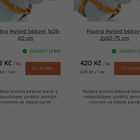
troj Mylord béžový 1x25-
Postroj Mylord béžov
40 cm
2x50-75 cm
Skladem
(4 ks)
Skladem
(
2 Kč
420 Kč
/ ks
/ ks
Do košíku
Do koší
ná
Měrná
Kč / 1 ks
420 Kč / 1 ks
:
cena:
žený postroj béžové barvy s
Kožený postroj béžové barv
lopotiskem, podšitý jemným
celopotiskem, podšitý jem
nylonem ve stejné barvě
nylonem ve stejné barvě