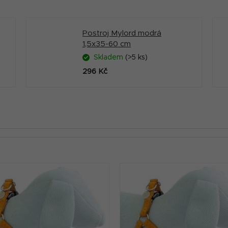
Postroj Mylord modrá
1,5x35-60 cm
Skladem
(>5 ks)
296 Kč