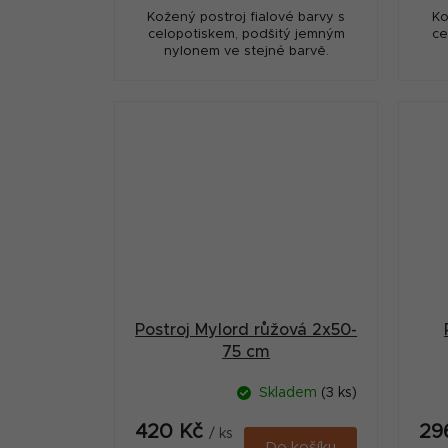
Kožený postroj fialové barvy s
Ko
celopotiskem, podšitý jemným
ce
nylonem ve stejné barvě.
Postroj Mylord růžová 2x50-
75 cm
Skladem
(3 ks)
420 Kč
29
/ ks
Do košíku