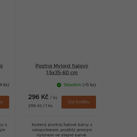
ný
Postroj Mylord fialový
1,5x35-60 cm
4 ks)
Skladem
(>5 ks)
296 Kč
/ ks
ku
Do košíku
Měrná
296 Kč / 1 ks
cena:
vy s
Kožený postroj fialové barvy s
ným
celopotiskem, podšitý jemným
.
nylonem ve stejné barvě.