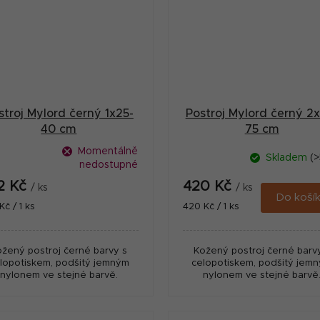
stroj Mylord černý 1x25-
Postroj Mylord černý 2
40 cm
75 cm
Momentálně
Skladem
(>
nedostupné
2 Kč
420 Kč
/ ks
/ ks
Do koší
ná
Měrná
Kč / 1 ks
420 Kč / 1 ks
:
cena:
ožený postroj černé barvy s
Kožený postroj černé barv
lopotiskem, podšitý jemným
celopotiskem, podšitý jem
nylonem ve stejné barvě.
nylonem ve stejné barvě