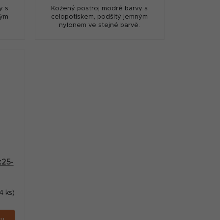
y s
Kožený postroj modré barvy s
ným
celopotiskem, podšitý jemným
.
nylonem ve stejné barvě.
x25-
4 ks)
ku