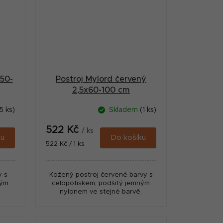
x50-
Postroj Mylord červený
2,5x60-100 cm
5 ks)
Skladem
(1 ks)
522 Kč
/ ks
ku
Do košíku
Měrná
522 Kč / 1 ks
cena:
y s
Kožený postroj červené barvy s
ným
celopotiskem, podšitý jemným
.
nylonem ve stejné barvě.