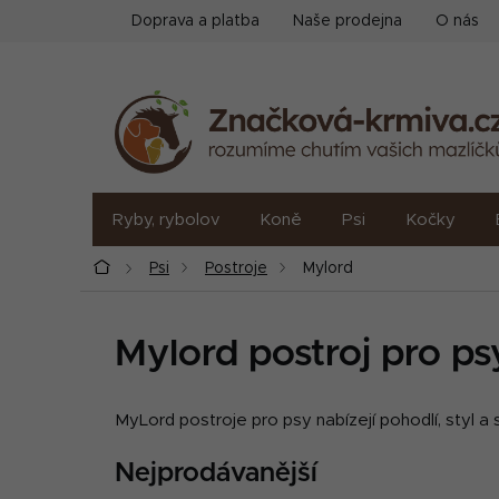
Přejít
Doprava a platba
Naše prodejna
O nás
na
obsah
Ryby, rybolov
Koně
Psi
Kočky
Domů
Psi
Postroje
Mylord
Mylord postroj pro ps
MyLord postroje pro psy nabízejí pohodlí, styl a
Nejprodávanější