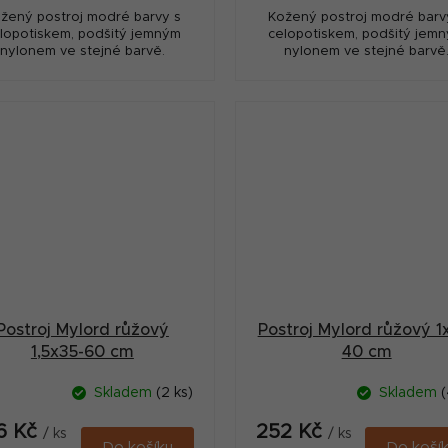
žený postroj modré barvy s
Kožený postroj modré barv
lopotiskem, podšitý jemným
celopotiskem, podšitý jem
nylonem ve stejné barvě.
nylonem ve stejné barvě
Postroj Mylord růžový
Postroj Mylord růžový 1
1,5x35-60 cm
40 cm
Skladem
(2 ks)
Skladem
(
6 Kč
252 Kč
/ ks
/ ks
Do košíku
Do koší