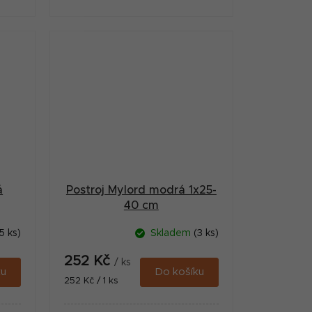
á
Postroj Mylord modrá 1x25-
40 cm
5 ks)
Skladem
(3 ks)
252 Kč
/ ks
ku
Do košíku
Měrná
252 Kč / 1 ks
cena: