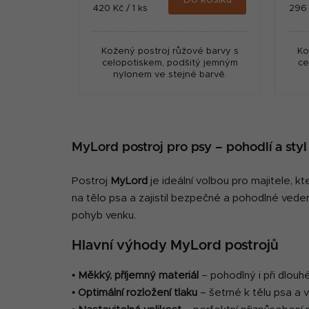
Měrná
Měr
420 Kč / 1 ks
296 
cena:
cena
Kožený postroj růžové barvy s
Ko
celopotiskem, podšitý jemným
ce
nylonem ve stejné barvě.
MyLord postroj pro psy – pohodlí a styl
Postroj
MyLord
je ideální volbou pro majitele, k
na tělo psa a zajistil bezpečné a pohodlné veden
pohyb venku.
Hlavní výhody MyLord postrojů
•
Měkký, příjemný materiál
– pohodlný i při dlou
•
Optimální rozložení tlaku
– šetrné k tělu psa a v