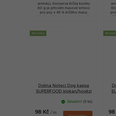
animALL Konzerva Krůta kostky
an
80 g je přírodní masové krmivo
80
pro psy s 45 % krůtího masa,
pro
které vyniká vysokou chutností a
20
snadnou stravitelností. Receptura
zd
s taurinem,...
Novinka
Novin
Dolina Noteci Dog kapsa
D
SUPERFOOD klokan/hovězí
S
300g
Skladem
(5 ks)
98 Kč
98
/ ks