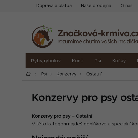
Přejít
Doprava a platba
Naše prodejna
O nás
na
obsah
Ryby, rybolov
Koně
Psi
Kočky
Domů
Psi
Konzervy
Ostatní
Konzervy pro psy osta
Konzervy pro psy – Ostatní
V této kategorii najdeš doplňkové a speciální ko