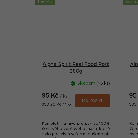
Novinka
Novin
Alpha Spirit Real Food Pork
Alp
280g
Skladem
(>5 ks)
95 Kč
95
/ ks
Do košíku
Měrná
Měr
339,29 Kč / 1 kg
339,
cena:
cena
Kompletní krmivo pro psy ze 100%
Komp
čerstvého vepřového masa, které
čer
bylo pomalým vařením dušeno při
byl