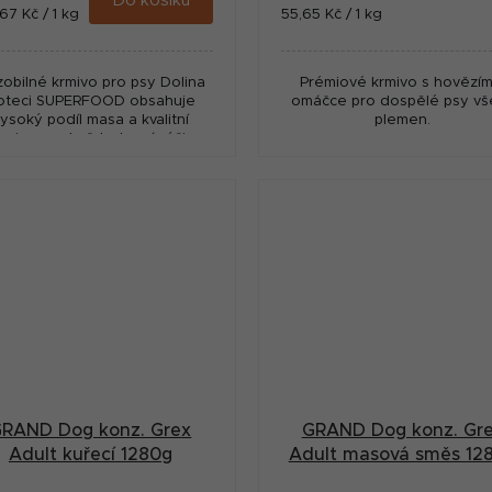
Do košíku
ná
Měrná
67 Kč / 1 kg
55,65 Kč / 1 kg
:
cena:
obilné krmivo pro psy Dolina
Prémiové krmivo s hovězím
oteci SUPERFOOD obsahuje
omáčce pro dospělé psy vš
ysoký podíl masa a kvalitní
plemen.
koviny pro každodenní výživu.
y funkčním složkám podporuje
trávení, imunitu i klouby...
RAND Dog konz. Grex
GRAND Dog konz. Gr
Adult kuřecí 1280g
Adult masová směs 12