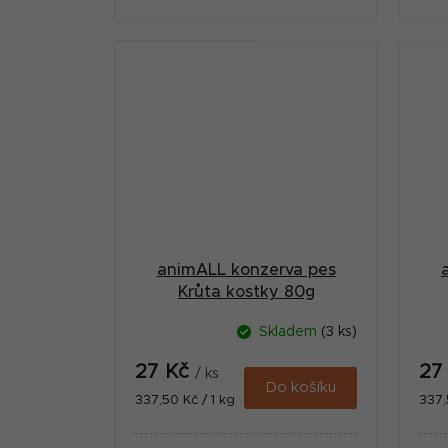
nízkých teplotách v omáčce s
n
hráškem, mrkví a sladkými
bramborami.
animALL konzerva pes
Krůta kostky 80g
Skladem
(3 ks)
27 Kč
27
/ ks
Do košíku
Měrná
Měr
337,50 Kč / 1 kg
337,
cena:
cena