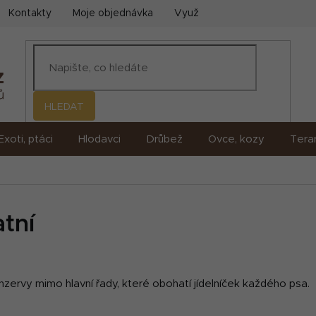
Kontakty
Moje objednávka
Využití umělé inteligence (AI)
HLEDAT
Exoti, ptáci
Hlodavci
Drůbež
Ovce, kozy
Terar
tní
nzervy mimo hlavní řady, které obohatí jídelníček každého psa.