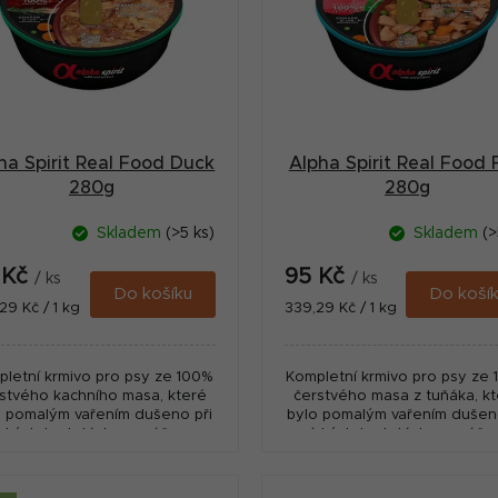
ha Spirit Real Food Duck
Alpha Spirit Real Food 
280g
280g
Skladem
(>5 ks)
Skladem
(>
 Kč
95 Kč
/ ks
/ ks
Do košíku
Do koší
ná
Měrná
29 Kč / 1 kg
339,29 Kč / 1 kg
:
cena:
letní krmivo pro psy ze 100%
Kompletní krmivo pro psy ze
stvého kachního masa, které
čerstvého masa z tuňáka, k
o pomalým vařením dušeno při
bylo pomalým vařením dušeno
ízkých teplotách v omáčce s
nízkých teplotách v omáčc
škem, mrkví, petrželí, sladkými
hráškem, mrkví, dýní a kořen
bramborami,...