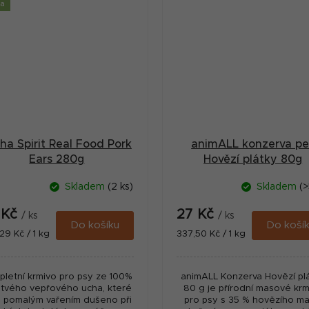
ka
ha Spirit Real Food Pork
animALL konzerva pe
Ears 280g
Hovězí plátky 80g
Skladem
(2 ks)
Skladem
(>
 Kč
27 Kč
/ ks
/ ks
Do košíku
Do koší
ná
Měrná
29 Kč / 1 kg
337,50 Kč / 1 kg
:
cena:
letní krmivo pro psy ze 100%
animALL Konzerva Hovězí pl
stvého vepřového ucha, které
80 g je přírodní masové krm
o pomalým vařením dušeno při
pro psy s 35 % hovězího ma