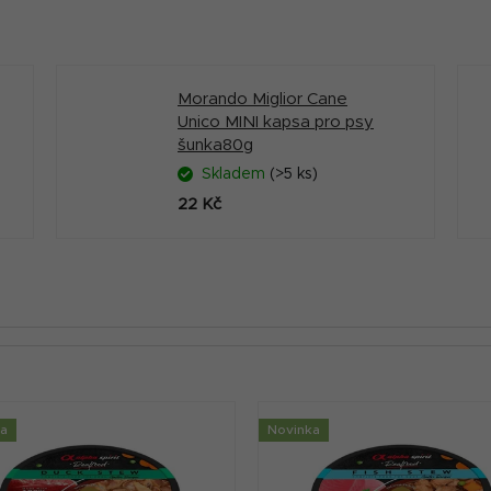
Morando Miglior Cane
Unico MINI kapsa pro psy
šunka80g
Skladem
(>5 ks)
22 Kč
ka
Novinka