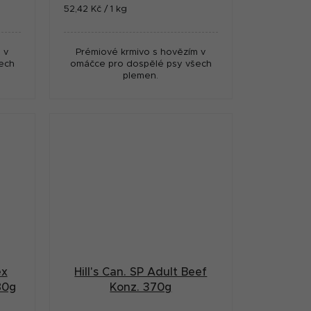
Měrná
52,42 Kč / 1 kg
cena:
 v
Prémiové krmivo s hovězím v
ech
omáčce pro dospělé psy všech
plemen.
ex
Hill's Can. SP Adult Beef
80g
Konz. 370g