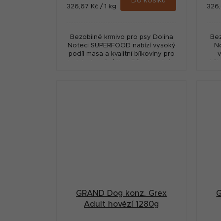
Do košíku
Měrná
Měr
326,67 Kč / 1 kg
326,
cena:
cena
Bezobilné krmivo pro psy Dolina
Bez
Noteci SUPERFOOD nabízí vysoký
N
podíl masa a kvalitní bílkoviny pro
v
každodenní výživu. Díky funkčním
bíl
složkám podporuje trávení,
Dík
imunitu i klouby a...
GRAND Dog konz. Grex
G
Adult hovězí 1280g