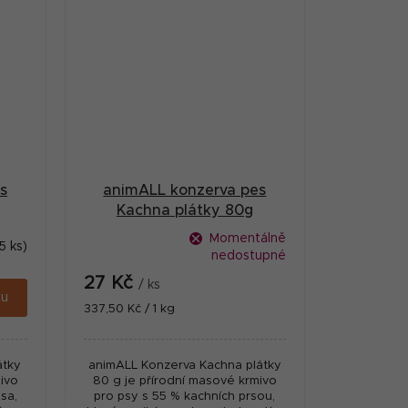
s
animALL konzerva pes
Kachna plátky 80g
Momentálně
5 ks)
nedostupné
27 Kč
/ ks
ku
Měrná
337,50 Kč / 1 kg
cena:
átky
animALL Konzerva Kachna plátky
ivo
80 g je přírodní masové krmivo
sa,
pro psy s 55 % kachních prsou,