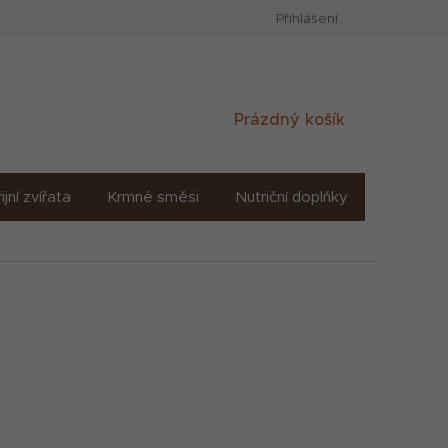
Přihlášení
Nákupní
Prázdný košík
košík
ijní zvířata
Krmné směsi
Nutriční doplňky
Sůl solné