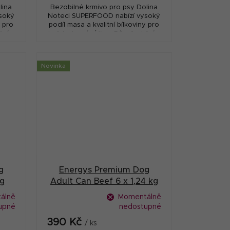
lina
Bezobilné krmivo pro psy Dolina
soký
Noteci SUPERFOOD nabízí vysoký
y pro
podíl masa a kvalitní bílkoviny pro
čním
každodenní výživu. Díky funkčním
,
složkám podporuje trávení,
imunitu i klouby a...
Novinka
g
Energys Premium Dog
kg
Adult Can Beef 6 x 1,24 kg
álně
Momentálně
upné
nedostupné
390 Kč
/ ks