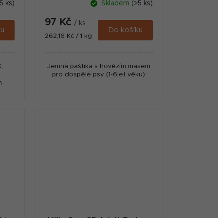
5 ks)
Skladem
(>5 ks)
97 Kč
/ ks
ku
Do košíku
Měrná
262,16 Kč / 1 kg
cena:
,
Jemná paštika s hovězím masem
pro dospělé psy (1-6let věku)
h
h