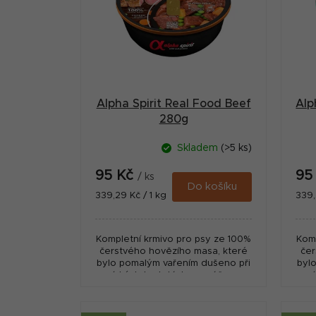
r
i
a
s
n
p
n
r
í
Alpha Spirit Real Food Beef
Alp
o
p
280g
d
a
Skladem
(>5 ks)
u
n
95 Kč
95
k
/ ks
e
Do košíku
Měrná
Měr
339,29 Kč / 1 kg
339,
t
cena:
cena
l
ů
Kompletní krmivo pro psy ze 100%
Komp
čerstvého hovězího masa, které
čer
bylo pomalým vařením dušeno při
byl
nízkých teplotách v omáčce s
n
hráškem, mrkví a sladkými
hrá
bramborami.