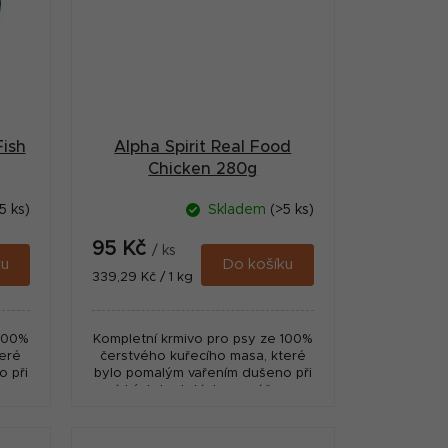
Fish
Alpha Spirit Real Food
Chicken 280g
5 ks)
Skladem
(>5 ks)
95 Kč
/ ks
ku
Do košíku
Měrná
339,29 Kč / 1 kg
cena:
 100%
Kompletní krmivo pro psy ze 100%
teré
čerstvého kuřecího masa, které
 při
bylo pomalým vařením dušeno při
e s
nízkých teplotách v omáčce s
ím.
hráškem, mrkví a sladkými
bramborami.