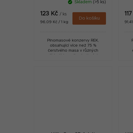
Skladem
(>5 ks)
123 Kč
11
/ ks
Do košíku
Měrná
Měr
96,09 Kč / 1 kg
91,41
cena:
cena
Plnomasové konzervy REK,
obsahující více než 75 %
čerstvého masa v různých
příchutích podle chuťových
požadavků Vašeho psa.