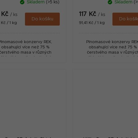
Skladem
(>5 ks)
Skladem
(>
7 Kč
117 Kč
/ ks
/ ks
Do košíku
Do koší
ná
Měrná
 Kč / 1 kg
91,41 Kč / 1 kg
:
cena:
Plnomasové konzervy REK,
Plnomasové konzervy REK
obsahující více než 75 %
obsahující více než 75 %
čerstvého masa v různých
čerstvého masa v různýc
příchutích podle chuťových
příchutích podle chuťovýc
požadavků Vašeho psa.
požadavků Vašeho psa.