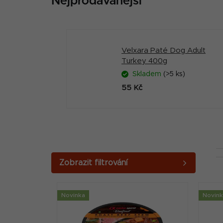
Nejprodávanější
Velxara Paté Dog Adult
Turkey 400g
Skladem
(>5 ks)
55 Kč
P
o
V
s
Novinka
Novin
ý
t
p