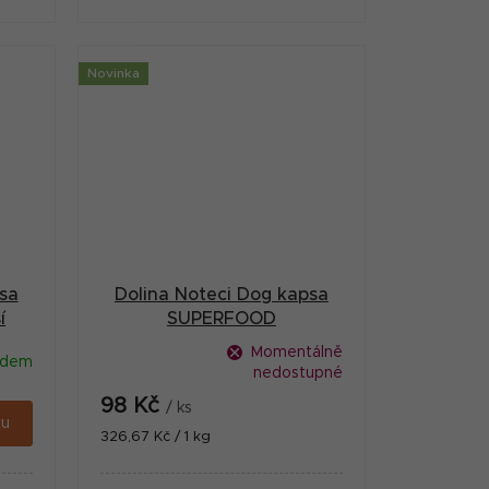
ím
které vyniká vysokou chutností a
šťavnatou konzistencí. Receptura
s glycinem,...
Novinka
sa
Dolina Noteci Dog kapsa
í
SUPERFOOD
kachna/křepelka 300g
Momentálně
adem
nedostupné
98 Kč
/ ks
ku
Měrná
326,67 Kč / 1 kg
cena: