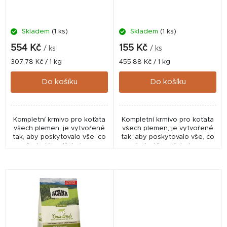
o
d
Skladem
(1 ks)
Skladem
(1 ks)
u
k
554 Kč
155 Kč
/ ks
/ ks
t
Měrná
Měrná
307,78 Kč / 1 kg
455,88 Kč / 1 kg
cena:
cena:
ů
Do košíku
Do košíku
Kompletní krmivo pro koťata
Kompletní krmivo pro koťata
všech plemen, je vytvořené
všech plemen, je vytvořené
tak, aby poskytovalo vše, co
tak, aby poskytovalo vše, co
vaše kotě potřebuje pro
vaše kotě potřebuje pro
špičkový růst a vývoj. Je plné
špičkový růst a vývoj. Je plné
volně chovaného kuřete a
volně chovaného kuřete a
celých sleďů...
celých sleďů...