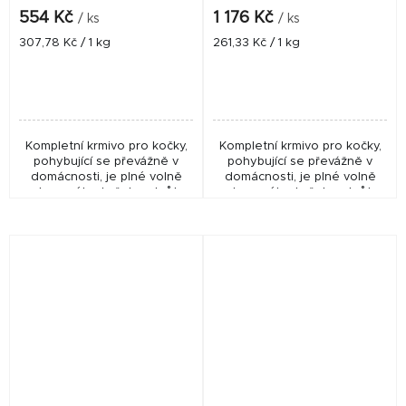
554 Kč
1 176 Kč
/ ks
/ ks
Měrná
Měrná
307,78 Kč / 1 kg
261,33 Kč / 1 kg
cena:
cena:
Kompletní krmivo pro kočky,
Kompletní krmivo pro kočky,
pohybující se převážně v
pohybující se převážně v
domácnosti, je plné volně
domácnosti, je plné volně
chovaného kuřete a krůt,
chovaného kuřete a krůt,
doplněná o lahodného
doplněná o lahodného
králíka. To vše v poměru celé
králíka. To vše v poměru celé
kořisti (maso, orgány,...
kořisti (maso, orgány,...