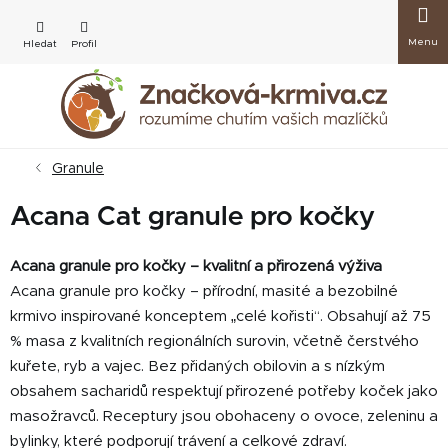
Přejít
Nákup
na
obsah
košík
Granule
Acana Cat granule pro kočky
Acana granule pro kočky – kvalitní a přirozená výživa
Acana granule pro kočky – přírodní, masité a bezobilné
krmivo inspirované konceptem „celé kořisti“. Obsahují až 75
% masa z kvalitních regionálních surovin, včetně čerstvého
kuřete, ryb a vajec. Bez přidaných obilovin a s nízkým
obsahem sacharidů respektují přirozené potřeby koček jako
masožravců. Receptury jsou obohaceny o ovoce, zeleninu a
bylinky, které podporují trávení a celkové zdraví.