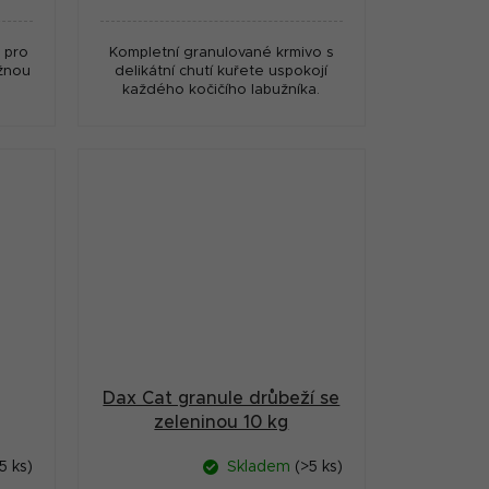
cena:
 pro
Kompletní granulované krmivo s
žnou
delikátní chutí kuřete uspokojí
každého kočičího labužníka.
Dax Cat granule drůbeží se
zeleninou 10 kg
5 ks)
Skladem
(>5 ks)