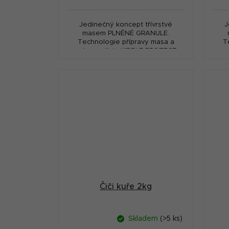
cena:
cena
Jedinečný koncept třívrstvé
J
masem PLNĚNÉ GRANULE.
Technologie přípravy masa a
T
ochrany živin KIBBLE PROTECT
oc
umožňuje zpracování masové
u
náplně (66%) při nižších
teplotách. CATIE...
Čiči kuře 2kg
Skladem
(>5 ks)