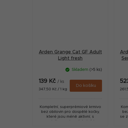
Arden Grange Cat GF Adult
Ard
Light fresh
Se
Chick&Potato400g
Skladem
(>5 ks)
139 Kč
52
/ ks
Do košíku
Měrná
Měr
347,50 Kč / 1 kg
261,
cena:
cena
Kompletní, superprémiové krmivo
Kom
bez obilovin pro dospělé kočky,
be
které jsou méně aktivní, s
se z
nadváhou nebo náchylné k
z
nárůstu hmotnosti, jako jsou
ob