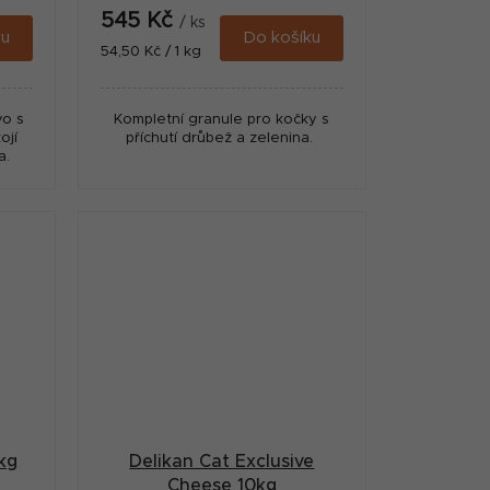
545 Kč
/ ks
ku
Do košíku
Měrná
54,50 Kč / 1 kg
cena:
vo s
Kompletní granule pro kočky s
ojí
příchutí drůbež a zelenina.
a.
kg
Delikan Cat Exclusive
Cheese 10kg