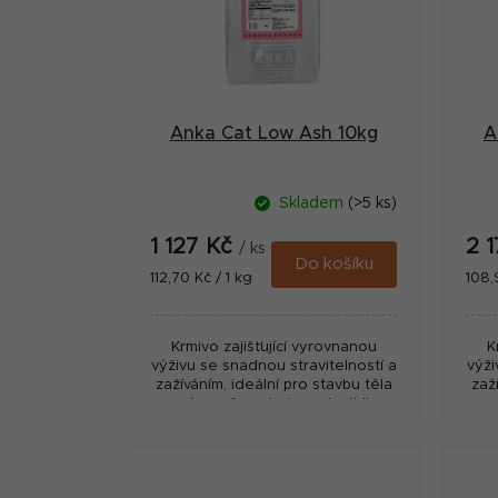
a
s
n
p
n
r
í
Anka Cat Low Ash 10kg
A
o
p
d
a
Skladem
(>5 ks)
u
n
1 127 Kč
2 
k
/ ks
e
Do košíku
Měrná
Měr
112,70 Kč / 1 kg
108,
t
cena:
cena
l
ů
Krmivo zajišťující vyrovnanou
K
výživu se snadnou stravitelností a
výži
zažíváním, ideální pro stavbu těla
zaž
a zároveň spokojenost z jídla.
a 
Potrava je složena z vysoce
P
kvalitních druhů...