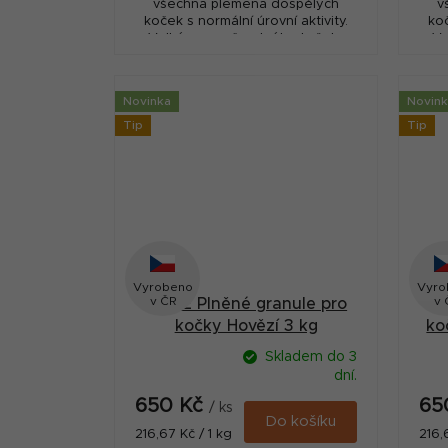
všechna plemena dospělých
v
koček s normální úrovní aktivity.
koč
Velké porce čerstvého kuřete
Ve
poskytují vysoce stravitelný zdroj
posk
bílkovin a lahodné...
Novinka
Novin
Tip
Tip
Vyrobeno
Vyro
v ČR
v 
CATIE Plněné granule pro
CA
kočky Hovězí 3 kg
ko
Skladem do 3
dní.
650 Kč
65
/ ks
Do košíku
Měrná
Měr
216,67 Kč / 1 kg
216,