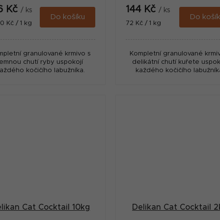
6 Kč
144 Kč
/ ks
/ ks
Do košíku
Do koší
ná
Měrná
0 Kč / 1 kg
72 Kč / 1 kg
:
cena:
pletní granulované krmivo s
Kompletní granulované krmi
jemnou chutí ryby uspokojí
delikátní chutí kuřete uspok
aždého kočičího labužníka.
každého kočičího labužník
likan Cat Cocktail 10kg
Delikan Cat Cocktail 2