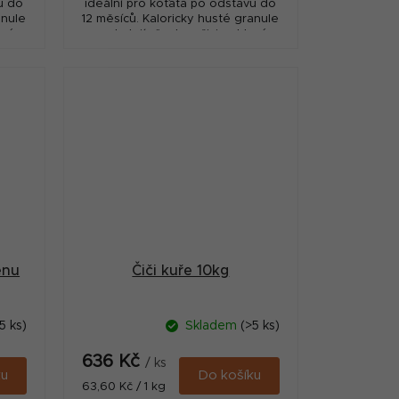
u do
ideální pro koťata po odstavu do
anule
12 měsíců. Kaloricky husté granule
eré
poskytují všechny živiny, které
řecí
rostoucí koťata potřebují. Kuřecí
maso je...
enu
Čiči kuře 10kg
5 ks)
Skladem
(>5 ks)
636 Kč
/ ks
ku
Do košíku
Měrná
63,60 Kč / 1 kg