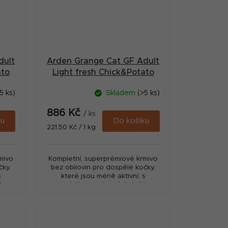
dult
Arden Grange Cat GF Adult
ato
Light fresh Chick&Potato
4kg
5 ks)
Skladem
(>5 ks)
886 Kč
/ ks
ku
Do košíku
Měrná
221,50 Kč / 1 kg
cena:
mivo
Kompletní, superprémiové krmivo
čky,
bez obilovin pro dospělé kočky,
s
které jsou méně aktivní, s
k
nadváhou nebo náchylné k
ou
nárůstu hmotnosti, jako jsou
v...
kastrované kočky nebo kočky v...