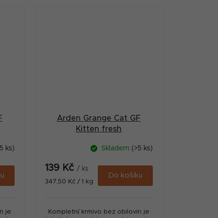
bílkovin a lahodné...
F
Arden Grange Cat GF
Kitten fresh
g
Chicken&Potato 400g
5 ks)
Skladem
(>5 ks)
139 Kč
/ ks
ku
Do košíku
Měrná
347,50 Kč / 1 kg
cena:
n je
Kompletní krmivo bez obilovin je