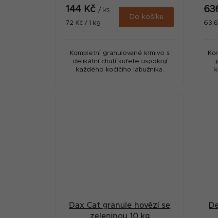
144 Kč
63
/ ks
Do košíku
Měrná
Měr
72 Kč / 1 kg
63,6
cena:
cena
Kompletní granulované krmivo s
Kom
delikátní chutí kuřete uspokojí
každého kočičího labužníka.
k
Dax Cat granule hovězí se
De
zeleninou 10 kg