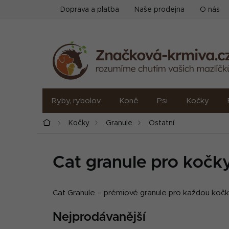
Přejít
Doprava a platba
Naše prodejna
O nás
na
obsah
Ryby, rybolov
Koně
Psi
Kočky
Domů
Kočky
Granule
Ostatní
Cat granule pro kočk
Cat Granule – prémiové granule pro každou koč
Nejprodávanější