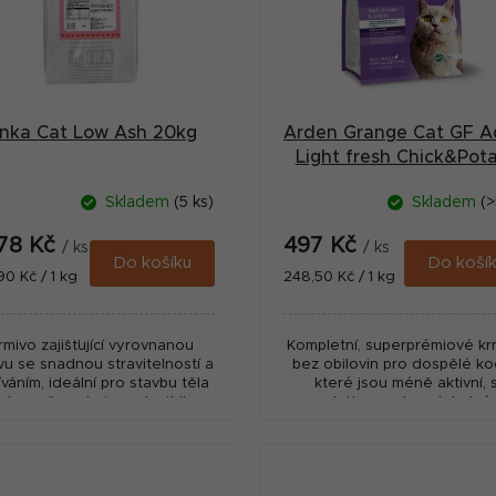
nka Cat Low Ash 20kg
Arden Grange Cat GF A
Light fresh Chick&Pot
2kg
Skladem
(5 ks)
Skladem
(>
178 Kč
497 Kč
/ ks
/ ks
Do košíku
Do koší
ná
Měrná
90 Kč / 1 kg
248,50 Kč / 1 kg
:
cena:
rmivo zajišťující vyrovnanou
Kompletní, superprémiové kr
vu se snadnou stravitelností a
bez obilovin pro dospělé ko
íváním, ideální pro stavbu těla
které jsou méně aktivní, 
zároveň spokojenost z jídla.
nadváhou nebo náchylné 
otrava je složena z vysoce
nárůstu hmotnosti, jako js
kvalitních druhů...
kastrované kočky nebo kočky 