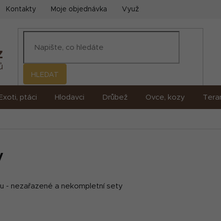
Kontakty
Moje objednávka
Využití umělé inteligence (AI)
HLEDAT
Exoti, ptáci
Hlodavci
Drůbež
Ovce, kozy
Terar
y
ku - nezařazené a nekompletní sety