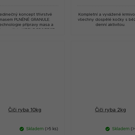
:
cena:
edinečný koncept třívrstvé
Kompletní a vyvážené krmivo
masem PLNĚNÉ GRANULE.
všechny dospělé kočky s bě
echnologie přípravy masa a
denní aktivitou.
hrany živin KIBBLE PROTECT
možňuje zpracování masové
náplně (66%) při nižších
teplotách. CATIE...
Čiči ryba 10kg
Čiči ryba 2kg
Skladem
(>5 ks)
Skladem
(>