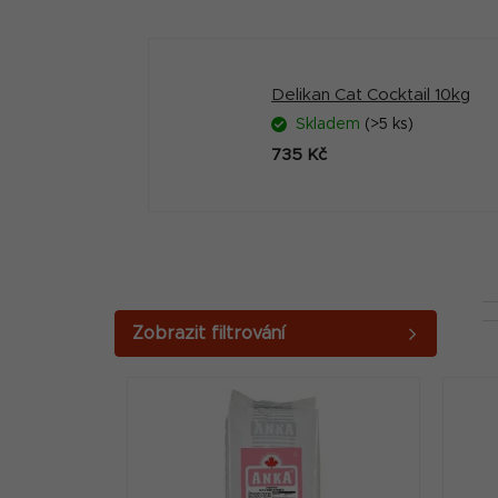
Delikan Cat Cocktail 10kg
Skladem
(>5 ks)
735 Kč
P
o
V
s
ý
t
p
r
i