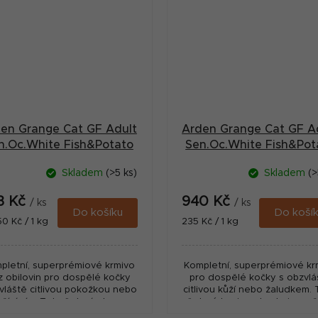
en Grange Cat GF Adult
Arden Grange Cat GF A
n.Oc.White Fish&Potato
Sen.Oc.White Fish&Pot
2kg
4kg
Skladem
(>5 ks)
Skladem
(>
3 Kč
940 Kč
/ ks
/ ks
Do košíku
Do koší
ná
Měrná
50 Kč / 1 kg
235 Kč / 1 kg
:
cena:
pletní, superprémiové krmivo
Kompletní, superprémiové kr
z obilovin pro dospělé kočky
pro dospělé kočky s obzvlá
vláště citlivou pokožkou nebo
citlivou kůží nebo žaludkem.
ažíváním. Tato šetrná strava
šetrné krmivo obsahuje moř
sahuje mořské bílé ryby pro
bílé ryby pro maximální