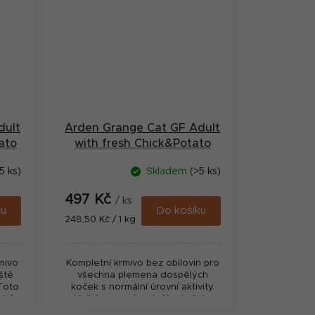
dult
Arden Grange Cat GF Adult
ato
with fresh Chick&Potato
2kg
5 ks)
Skladem
(>5 ks)
497 Kč
/ ks
ku
Do košíku
Měrná
248,50 Kč / 1 kg
cena:
mivo
Kompletní krmivo bez obilovin pro
ště
všechna plemena dospělých
 Toto
koček s normální úrovní aktivity.
ské
Velké porce čerstvého kuřete
poskytují vysoce stravitelný zdroj