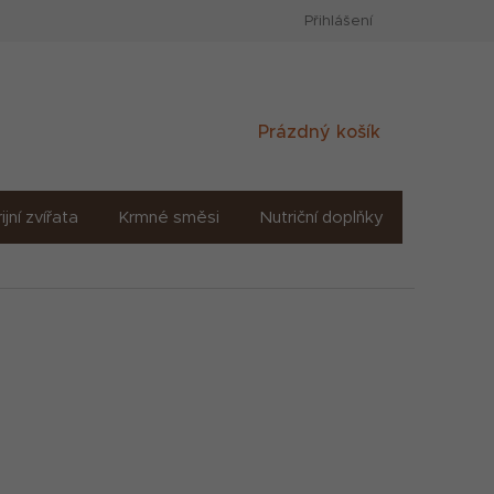
Přihlášení
Nákupní
Prázdný košík
košík
ijní zvířata
Krmné směsi
Nutriční doplňky
Sůl solné