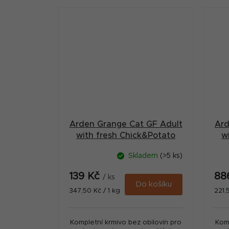
kastrované kočky nebo kočky v...
Arden Grange Cat GF Adult
Ard
with fresh Chick&Potato
w
400g
Skladem
(>5 ks)
139 Kč
88
/ ks
Do košíku
Měrná
Měr
347,50 Kč / 1 kg
221,
cena:
cena
Kompletní krmivo bez obilovin pro
Komp