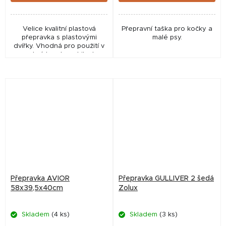
Velice kvalitní plastová
Přepravní taška pro kočky a
přepravka s plastovými
malé psy.
dvířky. Vhodná pro použití v
osobních automobilech,
vlacích, lodích, karavanech
atd. - Praktická a bezpečná
přepravka pro malá...
Přepravka AVIOR
Přepravka GULLIVER 2 šedá
58x39,5x40cm
Zolux
Skladem
(4 ks)
Skladem
(3 ks)