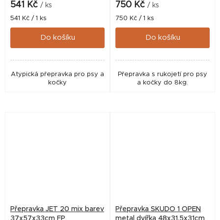
541 Kč
750 Kč
/ ks
/ ks
Měrná
Měrná
541 Kč / 1 ks
750 Kč / 1 ks
cena:
cena:
Do košíku
Do košíku
Atypická přepravka pro psy a
Přepravka s rukojetí pro psy
kočky
a kočky do 8kg.
Přepravka JET 20 mix barev
Přepravka SKUDO 1 OPEN
37x57x33cm FP
metal dvířka 48x31,5x31cm