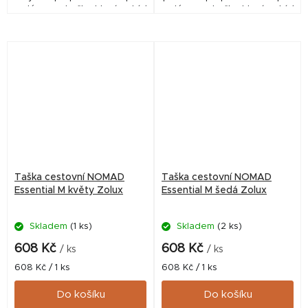
malé psy a kočky, která nabízí
malé psy a kočky, která nabízí
bezpečné, pohodlné a
bezpečné, pohodlné a
praktické cestování. Díky
stylové cestování. Díky
madlu, odnímatelnému...
madlu, odnímatelnému...
Taška cestovní NOMAD
Taška cestovní NOMAD
Essential M květy Zolux
Essential M šedá Zolux
Skladem
(1 ks)
Skladem
(2 ks)
608 Kč
608 Kč
/ ks
/ ks
Měrná
Měrná
608 Kč / 1 ks
608 Kč / 1 ks
cena:
cena:
Do košíku
Do košíku