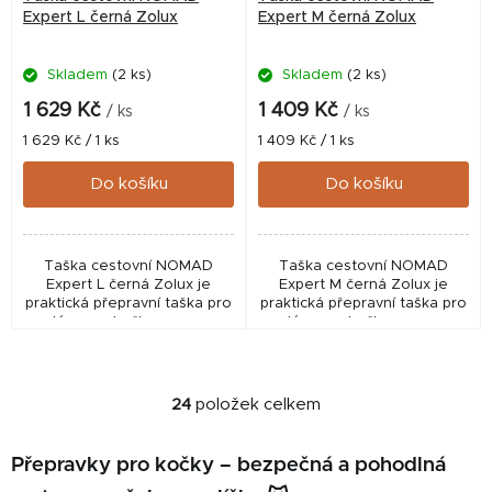
Expert L černá Zolux
Expert M černá Zolux
Skladem
(2 ks)
Skladem
(2 ks)
1 629 Kč
1 409 Kč
/ ks
/ ks
Měrná
Měrná
1 629 Kč / 1 ks
1 409 Kč / 1 ks
cena:
cena:
Do košíku
Do košíku
Taška cestovní NOMAD
Taška cestovní NOMAD
Expert L černá Zolux je
Expert M černá Zolux je
praktická přepravní taška pro
praktická přepravní taška pro
malé psy a kočky s pevnou
malé psy a kočky s pevnou
základnou, komfortním
základnou, měkkým
polštářem a bezpečnostní
pratelným polštářem a
karabinou. Nabízí
bezpečnostní karabinou.
pohodlnou,...
Nabízí...
24
položek celkem
O
v
l
Přepravky pro kočky – bezpečná a pohodlná
á