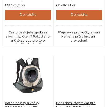
t
Měrná
Měrná
1 617 Kč / 1 ks
682 Kč / 1 ks
cena:
cena:
ů
Do košíku
Do košíku
Často cestujete spolu se
Přepravka pro kočky a malá
svým mazlíčkem? Pokud ano,
plemena psů v luxusním
určitě se postarejte o
provedení.
pohodlí sebe i svého
milovaného zvířátka.
Batoh na psy a kočky
Beeztees Přepravka pro