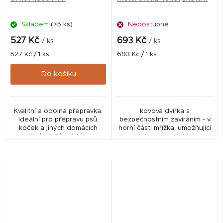
Skladem
(>5 ks)
Nedostupné
527 Kč
693 Kč
/ ks
/ ks
Měrná
Měrná
527 Kč / 1 ks
693 Kč / 1 ks
cena:
cena:
Do košíku
Kvalitní a odolná přepravka,
kovová dvířka s
ideální pro přepravu psů,
bezpečnostním zavíráním - v
koček a jiných domácích
horní části mřížka, umožňující
mazlíčků. 🎨 Různé barvy –
uklidňující kontakt se
výběr prosíme do poznámky.
zvířetem
Dostupnost barev není
garantována, ale...