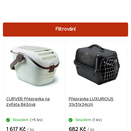
V
ý
p
i
s
p
r
CURVER Přepravka na
Přepravka LUXURIOUS
o
zvířata Béžová
31x51x34cm
d
Skladem
(>5 ks)
Skladem
(1 ks)
u
k
1 617 Kč
682 Kč
/ ks
/ ks