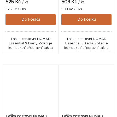
525 Kč
503 Kč
/ ks
/ ks
Měrná
Měrná
525 Kč / 1 ks
503 Kč / 1 ks
cena:
cena:
Do košíku
Do košíku
Taška cestovní NOMAD
Taška cestovní NOMAD
Essential S květy Zolux je
Essential S šedá Zolux je
kompaktní přepravní taška
kompaktní přepravní taška
pro malé psy a kočky, která
pro malé psy a kočky, která
nabízí bezpečnou, pohodlnou
nabízí bezpečné, pohodlné a
a stylovou přepravu mazlíčků.
stylové cestování. Díky
Díky madlu,...
madlu, odnímatelnému...
Taška cestovní NOMAD
Taška cestovní NOMAD