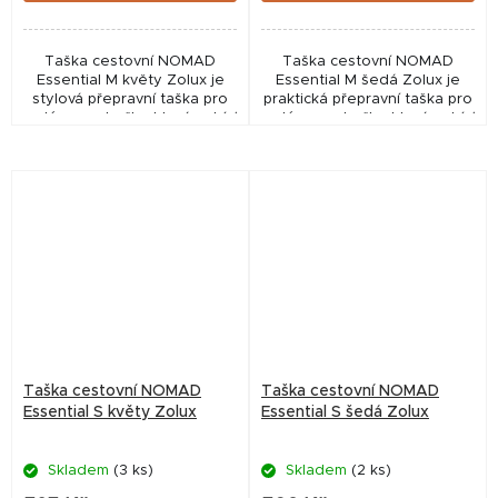
Taška cestovní NOMAD
Taška cestovní NOMAD
Essential M květy Zolux je
Essential M šedá Zolux je
stylová přepravní taška pro
praktická přepravní taška pro
malé psy a kočky, která nabízí
malé psy a kočky, která nabízí
bezpečné, pohodlné a
bezpečné, pohodlné a
praktické cestování. Díky
stylové cestování. Díky
madlu, odnímatelnému...
madlu, odnímatelnému...
Taška cestovní NOMAD
Taška cestovní NOMAD
Essential S květy Zolux
Essential S šedá Zolux
Skladem
(3 ks)
Skladem
(2 ks)