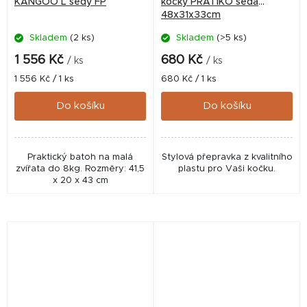
KANGOO L šedý FP
kočky PRATIKO šedá
48x31x33cm
Skladem
(2 ks)
Skladem
(>5 ks)
1 556 Kč
680 Kč
/ ks
/ ks
Měrná
Měrná
1 556 Kč / 1 ks
680 Kč / 1 ks
cena:
cena:
Do košíku
Do košíku
Praktický batoh na malá
Stylová přepravka z kvalitního
zvířata do 8kg. Rozměry: 41,5
plastu pro Vaši kočku.
x 20 x 43 cm