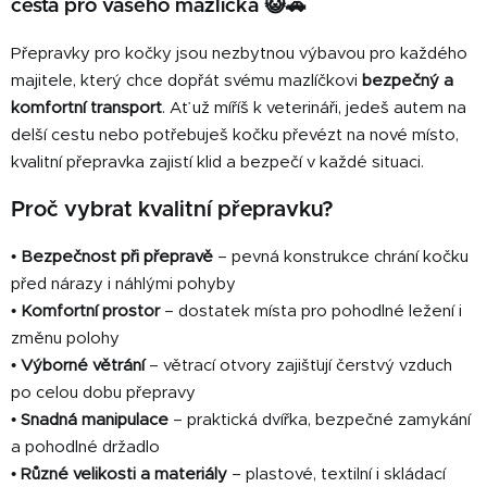
cesta pro vašeho mazlíčka 😺🚗
d
a
Přepravky pro kočky jsou nezbytnou výbavou pro každého
c
majitele, který chce dopřát svému mazlíčkovi
bezpečný a
í
komfortní transport
. Ať už míříš k veterináři, jedeš autem na
p
delší cestu nebo potřebuješ kočku převézt na nové místo,
r
v
kvalitní přepravka zajistí klid a bezpečí v každé situaci.
k
Proč vybrat kvalitní přepravku?
y
v
ý
•
Bezpečnost při přepravě
– pevná konstrukce chrání kočku
p
před nárazy i náhlými pohyby
i
•
Komfortní prostor
– dostatek místa pro pohodlné ležení i
s
změnu polohy
u
•
Výborné větrání
– větrací otvory zajišťují čerstvý vzduch
po celou dobu přepravy
•
Snadná manipulace
– praktická dvířka, bezpečné zamykání
a pohodlné držadlo
•
Různé velikosti a materiály
– plastové, textilní i skládací