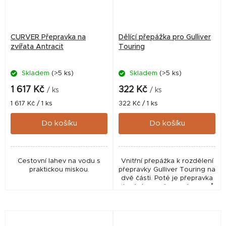
CURVER Přepravka na
Dělící přepážka pro Gulliver
zvířata Antracit
Touring
Skladem
(>5 ks)
Skladem
(>5 ks)
1 617 Kč
322 Kč
/ ks
/ ks
Měrná
Měrná
1 617 Kč / 1 ks
322 Kč / 1 ks
cena:
cena:
Do košíku
Do košíku
Cestovní lahev na vodu s
Vnitřní přepážka k rozdělení
praktickou miskou.
přepravky Gulliver Touring na
dvě části. Poté je přepravka
vhodná pro převoz dvou psů
najednou, přičemž každý má
své misto a tím i bezpečné...