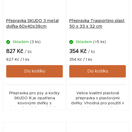
Přepravka SKUDO 3 metal
Přepravka Trasportino plast
dvířka 60x40x39cm
50 x 33 x 32 cm
Skladem
(3 ks)
Skladem
(>5 ks)
827 Kč
354 Kč
/ ks
/ ks
Měrná
Měrná
827 Kč / 1 ks
354 Kč / 1 ks
cena:
cena:
Do košíku
Do košíku
Přepravka pro psy a kočky
Velice kvalitní plastová
SKUDO III je opatřena
přepravka s plastovými
kovovými dvířky s
dvířky. Vhodná pro použití v
bezpečnostním zavíráním.
osobních automobilech,
vlacích, lodích, karavanech
atd. - Praktická a bezpečná
přepravka pro malá...