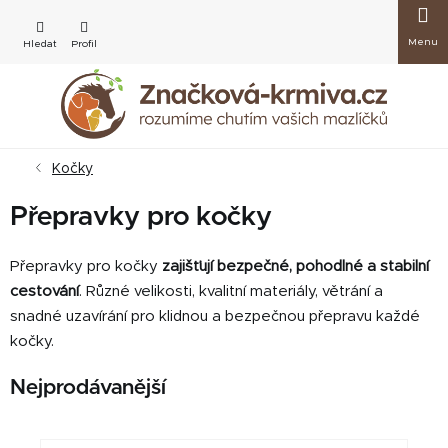
Přejít
Nákup
na
obsah
košík
Kočky
Přepravky pro kočky
Přepravky pro kočky
zajišťují bezpečné, pohodlné a stabilní
cestování
. Různé velikosti, kvalitní materiály, větrání a
snadné uzavírání pro klidnou a bezpečnou přepravu každé
kočky.
Nejprodávanější