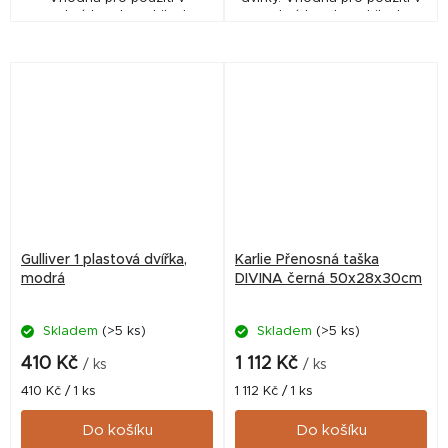
osobních automobilech,
osobních automobilech,
vlacích, lodích, karavanech
vlacích, lodích, karavanech
atd. - Praktická a bezpečná
atd. - Praktická a bezpečná
přepravka pro malá...
přepravka pro malá...
Gulliver 1 plastová dvířka,
Karlie Přenosná taška
modrá
DIVINA černá 50x28x30cm
Skladem
(>5 ks)
Skladem
(>5 ks)
410 Kč
1 112 Kč
/ ks
/ ks
Měrná
Měrná
410 Kč / 1 ks
1 112 Kč / 1 ks
cena:
cena:
Do košíku
Do košíku