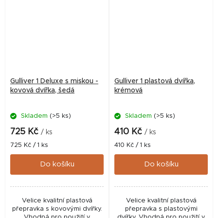
Gulliver 1 Deluxe s miskou -
Gulliver 1 plastová dvířka,
kovová dvířka, šedá
krémová
Skladem
(>5 ks)
Skladem
(>5 ks)
725 Kč
410 Kč
/ ks
/ ks
Měrná
Měrná
725 Kč / 1 ks
410 Kč / 1 ks
cena:
cena:
Do košíku
Do košíku
Velice kvalitní plastová
Velice kvalitní plastová
přepravka s kovovými dvířky.
přepravka s plastovými
Vhodná pro použití v
dvířky. Vhodná pro použití v