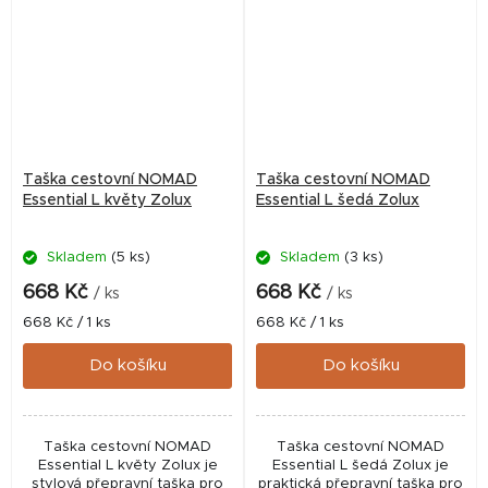
Taška cestovní NOMAD
Taška cestovní NOMAD
Essential L květy Zolux
Essential L šedá Zolux
Skladem
(5 ks)
Skladem
(3 ks)
668 Kč
668 Kč
/ ks
/ ks
Měrná
Měrná
668 Kč / 1 ks
668 Kč / 1 ks
cena:
cena:
Do košíku
Do košíku
Taška cestovní NOMAD
Taška cestovní NOMAD
Essential L květy Zolux je
Essential L šedá Zolux je
stylová přepravní taška pro
praktická přepravní taška pro