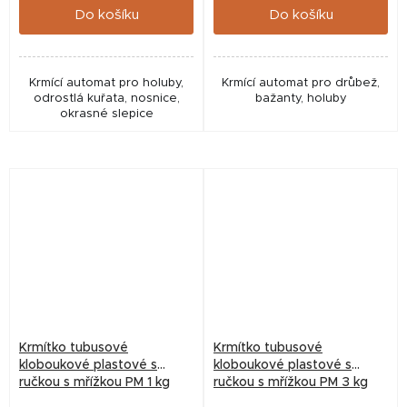
Do košíku
Do košíku
Krmící automat pro holuby,
Krmící automat pro drůbež,
odrostlá kuřata, nosnice,
bažanty, holuby
okrasné slepice
Krmítko tubusové
Krmítko tubusové
kloboukové plastové s
kloboukové plastové s
ručkou s mřížkou PM 1 kg
ručkou s mřížkou PM 3 kg