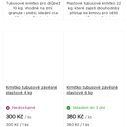
Tubusové krmítko pro drůbež
Plastové tubusové krmítko 22
10 kg, vhodné na zrní,
kg, které zajistí dlouhodobý
granule i směsi, ideální cca
přístup ke krmivu pro větší
pro 35 slepic. Závěsné nebo
hejna drůbeže. Odolné,
stojící použití, ochrana krmiva
praktické a časově úsporné
a odolná konstrukce pro
řešení pro chov.
každodenní...
Krmítko tubusové závěsné
Krmítko tubusové závěsné
plastové 4 kg
plastové 6 kg
Nedostupné
Skladem do 3 dní.
300 Kč
380 Kč
/ ks
/ ks
Měrná
Měrná
300 Kč / 1 ks
380 Kč / 1 ks