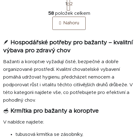
S
1
2
t
O
r
58
položek celkem
v
á
Nahoru
n
l
k
á
o
d
v
🪶
Hospodářské potřeby pro bažanty – kvalitní
a
á
výbava pro zdravý chov
c
n
í
í
Bažanti a koroptve vyžadují čisté, bezpečné a dobře
p
organizované prostředí. Kvalitní chovatelské vybavení
r
pomáhá udržovat hygienu, předcházet nemocem a
v
podporovat růst i vitalitu těchto citlivějších druhů drůbeže. V
k
y
této kategorii najdete vše, co potřebujete pro efektivní a
v
pohodlný chov.
ý
🥣
Krmítka pro bažanty a koroptve
p
i
V nabídce najdete:
s
u
tubusová krmítka se zásobníky,