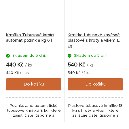
Krmítko Tubusové krmící
Krmítko tubusové závěsné
automat pozink 8 kg 6 l
plastové s hroty a víkem 18
kg
Skladem do 5 dní.
Skladem do 5 dní.
440 Kč
540 Kč
/ ks
/ ks
Měrná
Měrná
440 Kč / 1 ks
540 Kč / 1 ks
cena:
cena:
Do košíku
Do košíku
Pozinkované automatické
Plastové tubusové krmítko 18
tubusové krmítko 8 kg, které
kg s hroty a víkem, které
zajistí čisté, úsporné a
zajišťuje čisté, úsporné a
pohodlné krmení. Odolné,
efektivní krmení pro větší
praktické a ideální i do voliér
hejna drůbeže. Praktické,