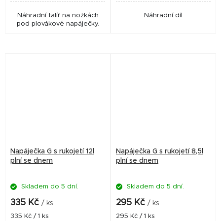
Náhradní talíř na nožkách
Náhradní díl
pod plovákové napáječky.
Napáječka G s rukojetí 12l
Napáječka G s rukojetí 8,5l
plní se dnem
plní se dnem
Skladem do 5 dní.
Skladem do 5 dní.
335 Kč
295 Kč
/ ks
/ ks
Měrná
Měrná
335 Kč / 1 ks
295 Kč / 1 ks