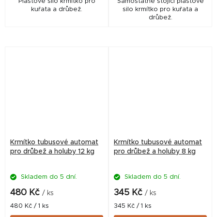
Plastové silo krmítko pro
Samostatně stojící plastové
kuřata a drůbež.
silo krmítko pro kuřata a
drůbež.
Krmítko tubusové automat
Krmítko tubusové automat
pro drůbež a holuby 12 kg
pro drůbež a holuby 8 kg
Skladem do 5 dní.
Skladem do 5 dní.
480 Kč
345 Kč
/ ks
/ ks
Měrná
Měrná
480 Kč / 1 ks
345 Kč / 1 ks
cena:
cena: