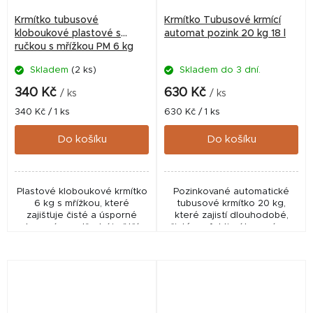
Krmítko tubusové
Krmítko Tubusové krmící
kloboukové plastové s
automat pozink 20 kg 18 l
ručkou s mřížkou PM 6 kg
Skladem
(2 ks)
Skladem do 3 dní.
340 Kč
630 Kč
/ ks
/ ks
Měrná
Měrná
340 Kč / 1 ks
630 Kč / 1 ks
cena:
cena:
Do košíku
Do košíku
Plastové kloboukové krmítko
Pozinkované automatické
6 kg s mřížkou, které
tubusové krmítko 20 kg,
zajišťuje čisté a úsporné
které zajistí dlouhodobé,
krmení pro střední i větší
čisté a efektivní krmení pro
drůbež. Odolné, praktické a
větší hejna drůbeže.
snadno použitelné pro
Robustní, praktické a
každodenní chov.
spolehlivé řešení pro...