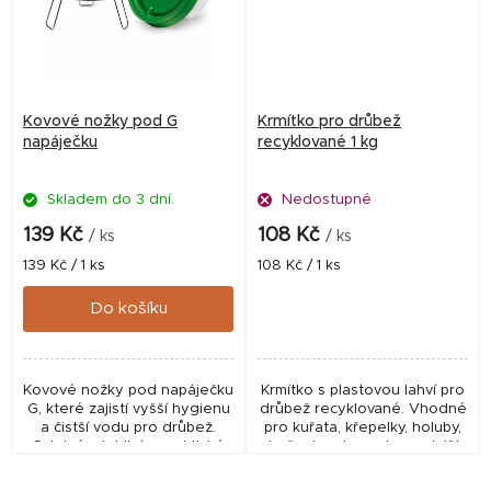
Kovové nožky pod G
Krmítko pro drůbež
napáječku
recyklované 1 kg
Skladem do 3 dní.
Nedostupné
139 Kč
108 Kč
/ ks
/ ks
Měrná
Měrná
139 Kč / 1 ks
108 Kč / 1 ks
cena:
cena:
Do košíku
Kovové nožky pod napáječku
Krmítko s plastovou lahví pro
G, které zajistí vyšší hygienu
drůbež recyklované. Vhodné
a čistší vodu pro drůbež.
pro kuřata, křepelky, holuby,
Odolné, stabilní a praktické
bažanty a koroptve a další
řešení pro každodenní chov.
drůbež z odolného
recyklovaného plastu. Miska