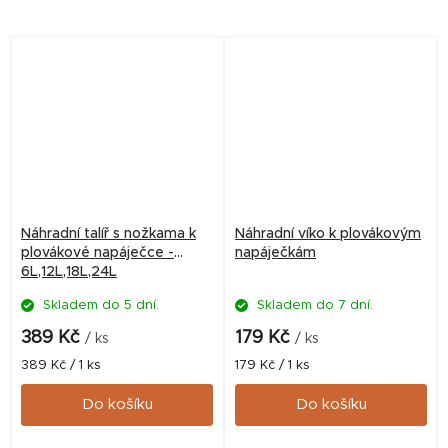
odolné řešení pro čisté a
efektivní krmení větších
slepic.
Náhradní talíř s nožkama k
Náhradní víko k plovákovým
plovákové napáječce -
napáječkám
6L,12L,18L,24L
Skladem do 5 dní.
Skladem do 7 dní.
389 Kč
179 Kč
/ ks
/ ks
Měrná
Měrná
389 Kč / 1 ks
179 Kč / 1 ks
cena:
cena:
Do košíku
Do košíku