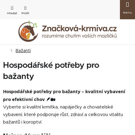
Přejít
Nákup
na
obsah
košík
Bažanti
Hospodářské potřeby pro
bažanty
Hospodářské potřeby pro bažanty – kvalitní vybavení
pro efektivní chov 🪶🏡
Vyberte si kvalitní krmítka, napáječky a chovatelské
vybavení, které podporuje růst, zdraví a celkovou vitalitu
bažantů i koroptví.