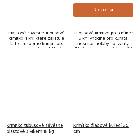
cena:
cena:
Do košíku
Plastové závěsné tubusové
Tubusové krmítko pro drůbež
krmítko 4 kg, které zajišťuje
6 kg, vhodné pro kuřata,
čisté a úsporné krmení pro
nosnice, holuby i bažanty.
malou i dospělou drůbež.
Závěsné nebo stojící použití,
Praktické, odolné a snadno
ochrana krmiva a odolná
použitelné pro každodenní
konstrukce pro každodenní
chov.
chov.🎨...
Krmítko tubusové závěsné
Krmítko žlabové kuřecí 30
plastové s víkem 18 kg
cm