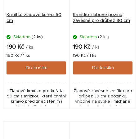
Krmítko žlabové kuřecí 50
Krmítko žlabové pozink
cm
závěsné pro drůbež 30 cm
Skladem
(2 ks)
Skladem
(2 ks)
190 Kč
190 Kč
/ ks
/ ks
Měrná
Měrná
190 Kč / 1 ks
190 Kč / 1 ks
cena:
cena:
Do košíku
Do košíku
Žlabové krmítko pro kuřata
Žlabové závěsné krmítko pro
50 cm s mřížkou, které chrání
drůbež 30 cm z pozinku,
krmivo před znečištěním i
vhodné na sypké i míchané
plýtváním. Pozinkovaná
krmivo. Jednoduché a
konstrukce, vhodné pro
odolné řešení pro čisté a
kuřata, malé slepice i holuby
efektivní krmení větších
pro hygienické...
slepic.