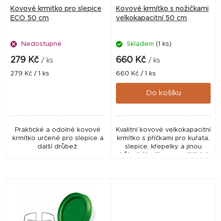
r
Kovové krmítko pro slepice
Kovové krmítko s nožičkami
o
ECO 50 cm
velkokapacitní 50 cm
d
Nedostupné
Skladem
(1 ks)
u
k
279 Kč
660 Kč
/ ks
/ ks
t
Měrná
Měrná
279 Kč / 1 ks
660 Kč / 1 ks
cena:
cena:
ů
Do košíku
Praktické a odolné kovové
Kvalitní kovové velkokapacitní
krmítko určené pro slepice a
krmítko s příčkami pro kuřata,
další drůbež.
slepice, křepelky a jinou
drůbež. Krmítko na nožičkách
je nízké, snadno dostupné a
díky zdvihatelné příčce
dobře...