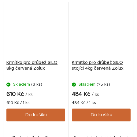
je dělená...
Krmítko pro drůbež SILO
Krmítko pro drůbež SILO
8kg červená Zolux
stojící 4kg červená Zolux
Skladem
(3 ks)
Skladem
(>5 ks)
610 Kč
484 Kč
/ ks
/ ks
Měrná
Měrná
610 Kč / 1 ks
484 Kč / 1 ks
cena:
cena:
Do košíku
Do košíku