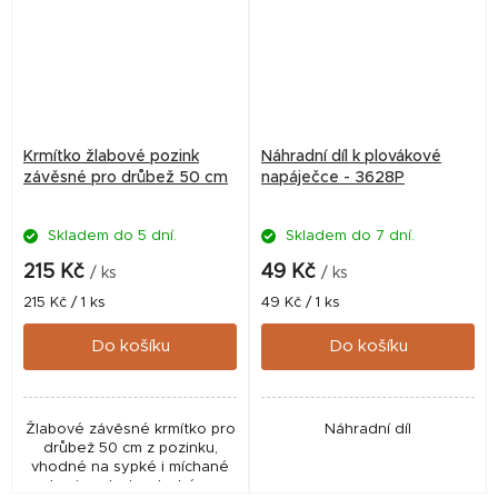
Krmítko žlabové pozink
Náhradní díl k plovákové
závěsné pro drůbež 50 cm
napáječce - 3628P
Skladem do 5 dní.
Skladem do 7 dní.
215 Kč
49 Kč
/ ks
/ ks
Měrná
Měrná
215 Kč / 1 ks
49 Kč / 1 ks
cena:
cena:
Do košíku
Do košíku
Žlabové závěsné krmítko pro
Náhradní díl
drůbež 50 cm z pozinku,
vhodné na sypké i míchané
krmivo. Jednoduché a