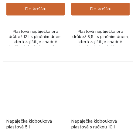
cena:
cena:
Do košíku
Do košíku
Plastová napáječka pro
Plastová napáječka pro
drůbež 12 l s plněním dnem,
drůbež 8,5 l s plněním dnem,
která zajišťuje snadné
která zajišťuje snadné
doplňování a čistou vodu pro
doplňování a přehled o
střední hejna. Praktická
hladině vody. Odolná
konstrukce, odolné
konstrukce, praktické použití
provedení a jednoduchá
a hygienický provoz pro...
údržba...
Napáječka klobouková
Napáječka klobouková
plastová 5 l
plastová s ručkou 10 l