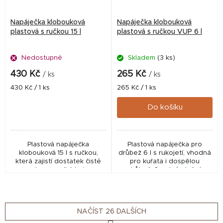
Napáječka klobouková
Napáječka klobouková
plastová s ručkou 15 l
plastová s ručkou VUP 6 l
Nedostupné
Skladem
(3 ks)
430 Kč
265 Kč
/ ks
/ ks
Měrná
Měrná
430 Kč / 1 ks
265 Kč / 1 ks
cena:
cena:
Do košíku
Plastová napáječka
Plastová napáječka pro
klobouková 15 l s ručkou,
drůbež 6 l s rukojetí, vhodná
která zajistí dostatek čisté
pro kuřata i dospělou
vody pro velká hejna
drůbež. Snadné plnění,
drůbeže. Praktická, robustní a
stabilní hladina vody a
snadno použitelná pro
odolná konstrukce pro
každodenní chov.
každodenní chov.
NAČÍST 26 DALŠÍCH