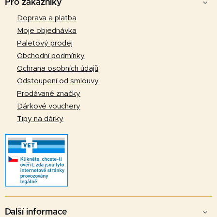
á
Pro zákazníky
p
Doprava a platba
a
Moje objednávka
t
Paletový prodej
í
Obchodní podmínky
Ochrana osobních údajů
Odstoupení od smlouvy
Prodávané značky
Dárkové vouchery
Tipy na dárky
Další informace