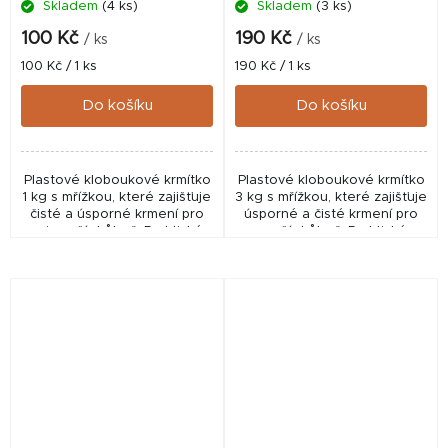
Skladem
(4 ks)
Skladem
(3 ks)
100 Kč
190 Kč
/ ks
/ ks
Měrná
Měrná
100 Kč / 1 ks
190 Kč / 1 ks
cena:
cena:
Do košíku
Do košíku
Plastové kloboukové krmítko
Plastové kloboukové krmítko
1 kg s mřížkou, které zajišťuje
3 kg s mřížkou, které zajišťuje
čisté a úsporné krmení pro
úsporné a čisté krmení pro
nejmenší drůbež. Praktické,
menší drůbež. Praktické,
lehké a snadno použitelné
odolné a snadno použitelné
pro každodenní chov.
pro každodenní chov.