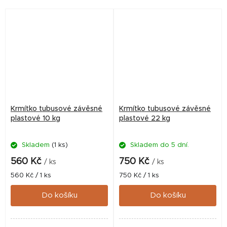
pro každodenní chov.
odolné a spolehlivé řešení
pro každodenní...
Krmítko tubusové závěsné
Krmítko tubusové závěsné
plastové 10 kg
plastové 22 kg
Skladem
(1 ks)
Skladem do 5 dní.
560 Kč
750 Kč
/ ks
/ ks
Měrná
Měrná
560 Kč / 1 ks
750 Kč / 1 ks
cena:
cena:
Do košíku
Do košíku