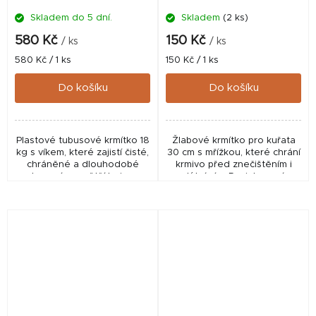
Skladem do 5 dní.
Skladem
(2 ks)
Průměrné
hodnocení
580 Kč
150 Kč
/ ks
/ ks
produktu
Měrná
Měrná
580 Kč / 1 ks
150 Kč / 1 ks
je
cena:
cena:
5,0
Do košíku
Do košíku
z
5
hvězdiček.
Plastové tubusové krmítko 18
Žlabové krmítko pro kuřata
kg s víkem, které zajistí čisté,
30 cm s mřížkou, které chrání
chráněné a dlouhodobé
krmivo před znečištěním i
krmení pro větší hejna
plýtváním. Pozinkovaná
drůbeže. Praktické, odolné a
konstrukce, vhodné pro
efektivní řešení pro chov.
kuřata, malé slepice i holuby
pro hygienické...