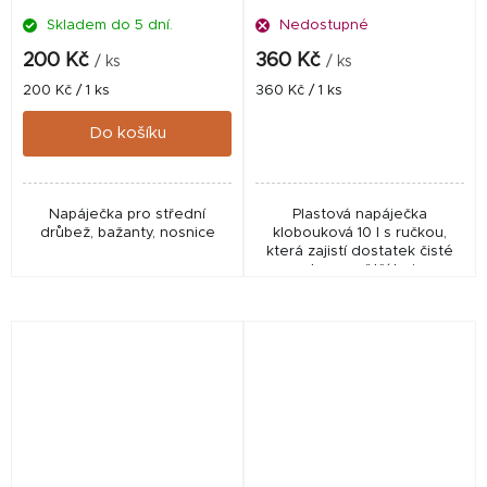
Skladem do 5 dní.
Nedostupné
200 Kč
360 Kč
/ ks
/ ks
Měrná
Měrná
200 Kč / 1 ks
360 Kč / 1 ks
cena:
cena:
Do košíku
Napáječka pro střední
Plastová napáječka
drůbež, bažanty, nosnice
klobouková 10 l s ručkou,
která zajistí dostatek čisté
vody pro větší hejna
drůbeže. Praktická, odolná a
snadno použitelná pro
každodenní chov....