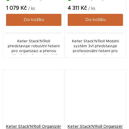
1 079 Kč
4 311 Kč
/ ks
/ ks
Do košíku
Do košíku
Keter Stack'N'Roll
Keter Stack'N'Roll Mobilní
představuje robustní řešení
systém 3v1 představuje
pro organizaci a přenos
profesionální řešení pro
nářadí, které ocení každý
snadnou organizaci a
kutil i profesionální řemeslník.
mobilitu vašeho nářadí při
Tento odolný box umožňuje
práci v dílně i v terénu. Tato
snadné stohování a...
modulární sestava...
Keter Stack'N'Roll Organizér
Keter Stack'N'Roll Organizér