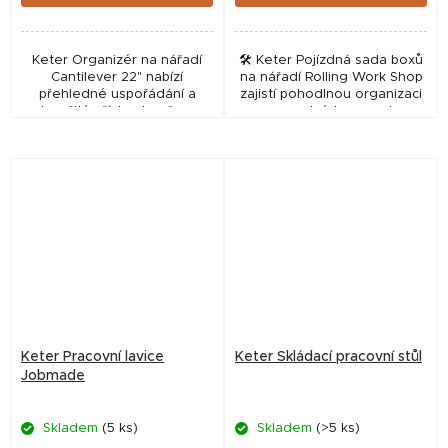
Keter Organizér na nářadí
🛠️ Keter Pojízdná sada boxů
Cantilever 22" nabízí
na nářadí Rolling Work Shop
přehledné uspořádání a
zajistí pohodlnou organizaci
okamžitý přístup k vašemu
a snadný transport
vybavení díky unikátnímu
veškerého nářadí při práci v
systému vysouvacích pater.
dílně i na zahradě. Tento
Tento odolný kufr je...
robustní systém ze...
Keter Pracovní lavice
Keter Skládací pracovní stůl
Jobmade
Skladem
(5 ks)
Skladem
(>5 ks)