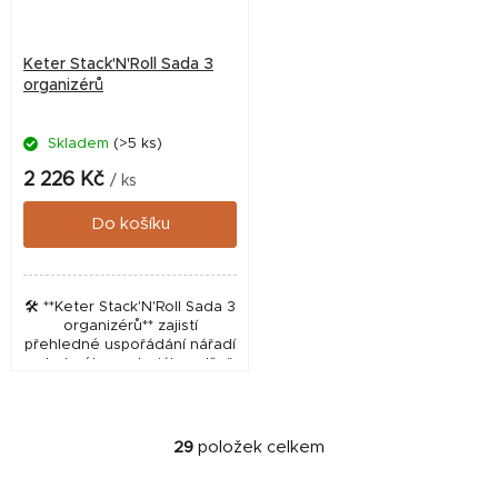
Keter Stack'N'Roll Sada 3
organizérů
Skladem
(>5 ks)
2 226 Kč
/ ks
Do košíku
🛠️ **Keter Stack'N'Roll Sada 3
organizérů** zajistí
přehledné uspořádání nářadí
a drobného materiálu v dílně
i při práci v terénu. Tato
modulární sestava nabízí
praktické úložné...
29
položek celkem
O
v