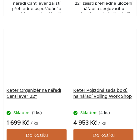
nářadí Cantilever zajistí
22" zajistí přehledné uložení
přehledné uspořádání a
nářadí a spojovacího
snadný transport veškerého
materiálu pro každého kutila
vybavení pro vaši dílnu či
či chovatele. Tento robustní
hospodářství. Tento odolný
box s kantileverovým
pojízdný systém od...
systémem umožňuje...
Keter Organizér na nářadí
Keter Pojízdná sada boxů
Cantilever 22"
na nářadí Rolling Work Shop
Skladem
(1 ks)
Skladem
(4 ks)
1 699 Kč
4 953 Kč
/ ks
/ ks
Do košíku
Do košíku