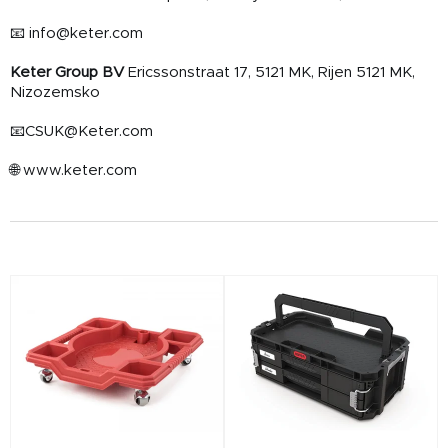
📧 info@keter.com
Keter Group BV
Ericssonstraat 17, 5121 MK, Rijen 5121 MK,
Nizozemsko
📧CSUK@Keter.com
🌐 www.keter.com
V
ý
p
i
s
p