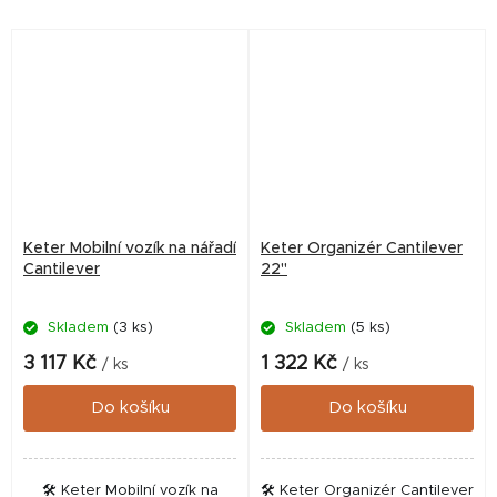
pojízdný box je ideálním
Tento robustní box je
řešením pro...
navržen tak, aby vyhověl
potřebám...
Keter Mobilní vozík na nářadí
Keter Organizér Cantilever
Cantilever
22"
Skladem
(3 ks)
Skladem
(5 ks)
3 117 Kč
1 322 Kč
/ ks
/ ks
Do košíku
Do košíku
🛠️ Keter Mobilní vozík na
🛠️ Keter Organizér Cantilever