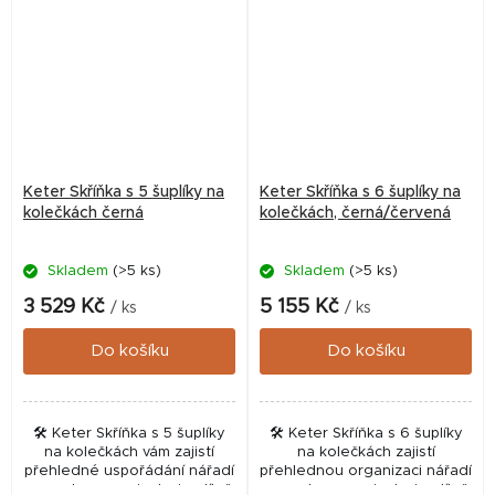
Keter Skříňka s 5 šuplíky na
Keter Skříňka s 6 šuplíky na
kolečkách černá
kolečkách, černá/červená
Skladem
(>5 ks)
Skladem
(>5 ks)
3 529 Kč
5 155 Kč
/ ks
/ ks
Do košíku
Do košíku
🛠️ Keter Skříňka s 5 šuplíky
🛠️ Keter Skříňka s 6 šuplíky
na kolečkách vám zajistí
na kolečkách zajistí
přehledné uspořádání nářadí
přehlednou organizaci nářadí
a snadnou manipulaci v dílně
a snadnou manipulaci v dílně