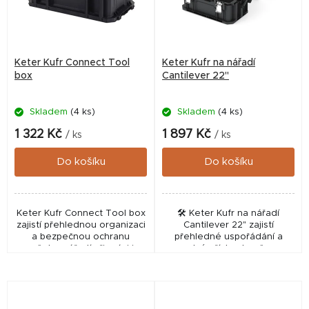
Keter Kufr Connect Tool
Keter Kufr na nářadí
box
Cantilever 22"
Skladem
(4 ks)
Skladem
(4 ks)
1 322 Kč
1 897 Kč
/ ks
/ ks
Do košíku
Do košíku
Keter Kufr Connect Tool box
🛠️ Keter Kufr na nářadí
zajistí přehlednou organizaci
Cantilever 22" zajistí
a bezpečnou ochranu
přehledné uspořádání a
vašeho nářadí při práci i
snadný přístup k vašemu
přenášení. Tento odolný kufr
nářadí při práci v dílně i na
od značky KETER je ideálním
zahradě. Tento odolný box
pomocníkem pro...
je ideální volbou pro...