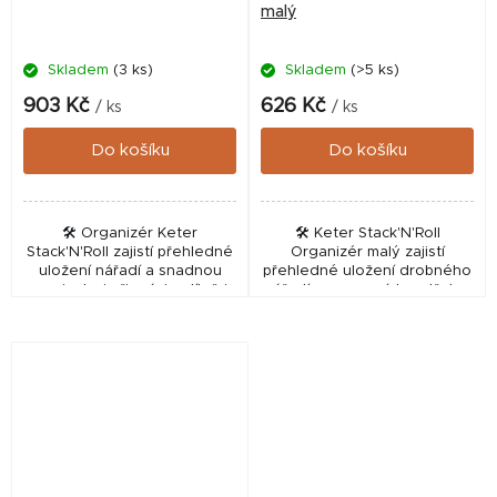
malý
Skladem
(3 ks)
Skladem
(>5 ks)
903 Kč
626 Kč
/ ks
/ ks
Do košíku
Do košíku
🛠️ Organizér Keter
🛠️ Keter Stack'N'Roll
Stack'N'Roll zajistí přehledné
Organizér malý zajistí
uložení nářadí a snadnou
přehledné uložení drobného
manipulaci při práci v dílně i
nářadí a pracovních potřeb v
na cestách. Tento odolný
dílně i na cestách. Tento
box ze série Stack'N'Roll je
odolný box je navržen pro
navržen pro...
maximální efektivitu a...