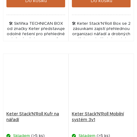
Do košíku
Do košíku
🛠️ Skříňka TECHNICAN BOX
🛠️ Keter Stack'N'Roll Box se 2
od značky Keter představuje
zásuvkami zajistí přehlednou
odolné řešení pro přehledné
organizaci nářadí a drobných
uložení vašeho pracovního
potřeb pro kutily i chovatele.
nářadí. Tento úložný box v
Tento robustní systém z
černo-červeném provedení
produktové řady KETER
je navržen pro...
umožňuje...
Keter Stack'N'Roll Kufr na
Keter Stack'N'Roll Mobilní
nářadí
systém 3v1
Skladem
(>5 ks)
Skladem
(>5 ks)