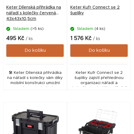
r
Keter Dílenská přihrádka na
Keter Kufr Connect se 2
o
nářadí s kolečky červená
šuplíky
43x43x10,5cm
d
Skladem
(>5 ks)
Skladem
(4 ks)
u
k
495 Kč
1 576 Kč
/ ks
/ ks
t
Do košíku
Do košíku
ů
🛠️ Keter Dílenská přihrádka
Keter Kufr Connect se 2
na nářadí s kolečky vám díky
šuplíky zajistí přehlednou
mobilní konstrukci umožní
organizaci nářadí a
snadnou manipulaci s
drobného materiálu v dílně či
pracovním vybavením. Tato
hospodářství. Tento odolný
červená přihrádka o
úložný systém nabízí
rozměrech 43x43x10,5 cm...
efektivní prostorové řešení...