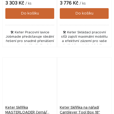
3 303 Kč
3 776 Kč
/ ks
/ ks
Do košíku
Do košíku
🛠️ Keter Pracovní lavice
🛠️ Keter Skládací pracovní
Jobmade představuje ideální
stůl zajistí maximální mobilitu
řešení pro snadné přenášení
a efektivní zázemí pro vaše
a organizaci nářadí při práci v
kutilské projekty i údržbu
dílně i v terénu. Tento
hospodářských potřeb.
odolný pracovní stůl od
Tento robustní pomocník od
značky KETER je...
značky KETER...
Keter Skříňka
Keter Skříňka na nářadí
MASTERLOADER černá/
Cantilever Tool Box 18"