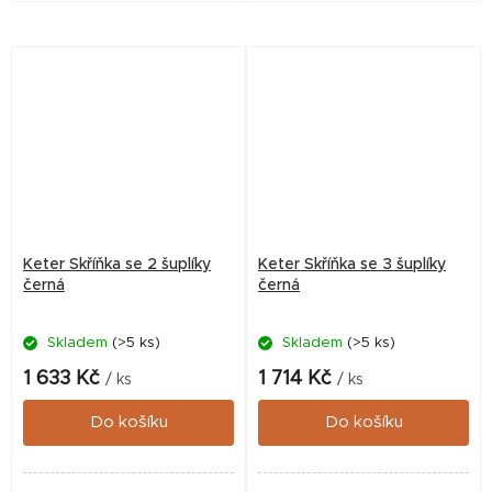
či garáži. Tento praktický
či hospodářském zázemí.
úložný systém od značky
Tento praktický úložný
KETER je...
systém od renomované...
Keter Skříňka se 2 šuplíky
Keter Skříňka se 3 šuplíky
černá
černá
Skladem
(>5 ks)
Skladem
(>5 ks)
1 633 Kč
1 714 Kč
/ ks
/ ks
Do košíku
Do košíku