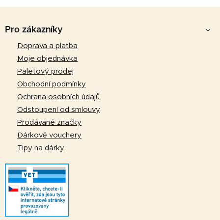
l
Z
á
d
á
Pro zákazníky
a
p
Doprava a platba
c
a
í
Moje objednávka
p
t
Paletový prodej
r
í
Obchodní podmínky
v
Ochrana osobních údajů
k
Odstoupení od smlouvy
y
v
Prodávané značky
ý
Dárkové vouchery
p
Tipy na dárky
i
s
u