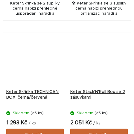
Keter Skříňka se 2 šuplíky
🛠️ Keter Skříňka se 3 šuplíky
černá nabízí přehledné
černá nabízí přehlednou
uspořádání nářadí a
organizaci nářadí a
drobného vybavení pro vaši
pracovních potřeb ve vaší
dílnu či hospodářství. Tento
dílně či garáži. Tento odolný
odolný úložný pomocník od
úložný systém od značky
značky KETER zajistí, že...
KETER vám pomůže udržet...
Keter Skříňka TECHNICAN
Keter Stack'N'Roll Box se 2
BOX, černá/červená
zásuvkami
Skladem
(>5 ks)
Skladem
(>5 ks)
1 293 Kč
2 051 Kč
/ ks
/ ks