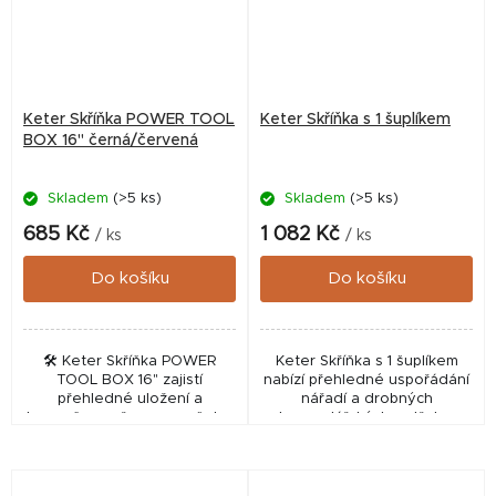
Keter Skříňka POWER TOOL
Keter Skříňka s 1 šuplíkem
BOX 16" černá/červená
Skladem
(>5 ks)
Skladem
(>5 ks)
685 Kč
1 082 Kč
/ ks
/ ks
Do košíku
Do košíku
🛠️ Keter Skříňka POWER
Keter Skříňka s 1 šuplíkem
TOOL BOX 16" zajistí
nabízí přehledné uspořádání
přehledné uložení a
nářadí a drobných
bezpečnou přepravu vašeho
hospodářských potřeb v
nářadí při práci kolem domu i
dílně či garáži.
na zahradě. Tento odolný
box v černo-červeném
provedení...