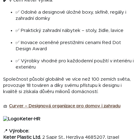
✔️ V čem Keter vyniká:
✅ Odolné a designové úložné boxy, skříně, regály i
zahradní domky
✅ Praktický zahradní nábytek – stoly, židle, lavice
✅ Inovace oceněné prestižními cenami Red Dot
Design Award
✅ Výrobky vhodné pro každodenní použití v interiéru i
exteriéru
Společnost působí globálně ve více než 100 zemích světa,
provozuje 18 továren a díky svému přístupu k designu i
kvalitě si získala důvěru milionů domácností.
🧺
Curver – Designová organizace pro domov i zahradu
📍
Výrobce:
Keter Plastic Ltd.
2 Sapir St., Herzliya 4685207, Izrael