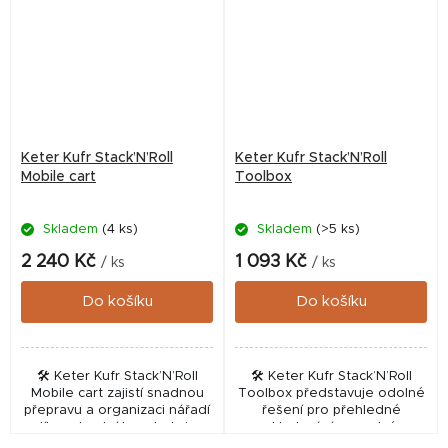
Keter Kufr Stack’N’Roll
Keter Kufr Stack’N’Roll
Mobile cart
Toolbox
Skladem
(4 ks)
Skladem
(>5 ks)
2 240 Kč
1 093 Kč
/ ks
/ ks
Do košíku
Do košíku
🛠️ Keter Kufr Stack’N’Roll
🛠️ Keter Kufr Stack’N’Roll
Mobile cart zajistí snadnou
Toolbox představuje odolné
přepravu a organizaci nářadí
řešení pro přehledné
díky robustní konstrukci a
skladování a snadný
mobilnímu provedení. Tento
transport vašeho nářadí.