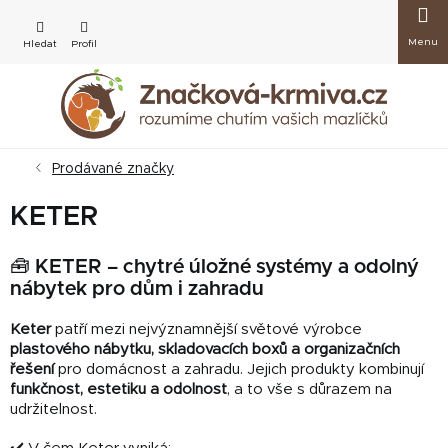
Přejít
Nákup
na
obsah
košík
Prodávané značky
KETER
🧰 KETER – chytré úložné systémy a odolný
nábytek pro dům i zahradu
Keter
patří mezi nejvýznamnější světové výrobce
plastového nábytku, skladovacích boxů a organizačních
řešení
pro domácnost a zahradu. Jejich produkty kombinují
funkčnost, estetiku a odolnost
, a to vše s důrazem na
udržitelnost.