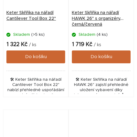
Keter Skříňka na nářadí
Keter Skříňka na nářadí
Cantilever Tool Box 22"
HAWK 26" s organizéry,
černá/červená
Skladem
(>5 ks)
Skladem
(4 ks)
1 322 Kč
1 719 Kč
/ ks
/ ks
Do košíku
Do košíku
🛠️ Keter Skříňka na nářadí
🛠️ Keter Skříňka na nářadí
Cantilever Tool Box 22"
HAWK 26" zajistí přehledné
nabízí přehledné uspořádání
uložení vybavení díky
a snadný přístup k vašemu
integrovaným organizérům.
vybavení při práci v dílně či
Tento odolný box v černo-
na zahradě. Tento odolný
červené barvě je ideálním
kufr od značky...
řešením pro každého, kdo...