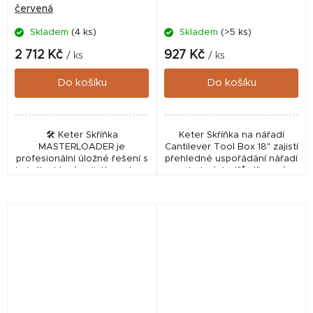
červená
Skladem
(4 ks)
Skladem
(>5 ks)
2 712 Kč
927 Kč
/ ks
/ ks
Do košíku
Do košíku
🛠️ Keter Skříňka
Keter Skříňka na nářadí
MASTERLOADER je
Cantilever Tool Box 18" zajistí
profesionální úložné řešení s
přehledné uspořádání nářadí
kolečky, které zajistí snadnou
a drobných dílů díky své
manipulaci a přehlednou
praktické vysouvací
organizaci vašeho nářadí.
konstrukci. Tento odolný kufr
Tento robustní box v...
od značky KETER...