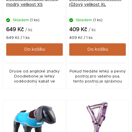
o
modrý, velikost XS
růžový, velikost XL
d
Skladem
(1 ks)
Skladem
(1 ks)
u
k
649 Kč
409 Kč
/ ks
/ ks
t
Měrná
Měrná
649 Kč / 1 ks
409 Kč / 1 ks
cena:
cena:
ů
Do košíku
Do košíku
Drysie od anglické značky
Pokud hledáte lehký a pevný
Doodlebone je lehký
postroj pro vašeho psa,
voděodolný kabát ve
tento postroj je správnou
sportovním stylu.
volbou.