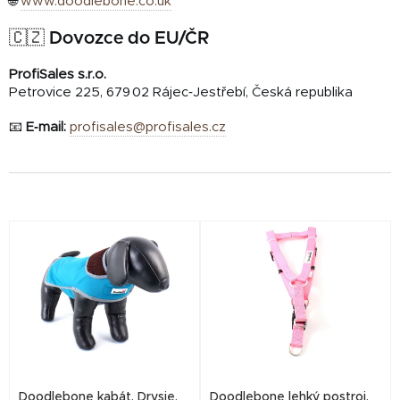
🌐
www.doodlebone.co.uk
🇨🇿 Dovozce do EU/ČR
ProfiSales s.r.o.
Petrovice 225, 679 02 Rájec‑Jestřebí, Česká republika
📧
E‑mail:
profisales@profisales.cz
V
ý
p
i
s
p
r
Doodlebone kabát, Drysie,
Doodlebone lehký postroj,