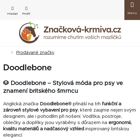
Přejít
Nákup
na
obsah
košík
Prodávané značky
Doodlebone
🐶 Doodlebone – Stylová móda pro psy ve
znamení britského šmrncu
Anglická značka
Doodlebone®
přináší na trh
funkční a
zároveň stylové vybavení pro psy
, které zaujme nejen svým
designem, ale i pohodlím při nošení. Vodítka, postroje,
oblečky a doplňky jsou vyráběny s důrazem na
ergonomii,
kvalitu materiálů a nadčasový vzhled
inspirovaný britskou
elegancí.