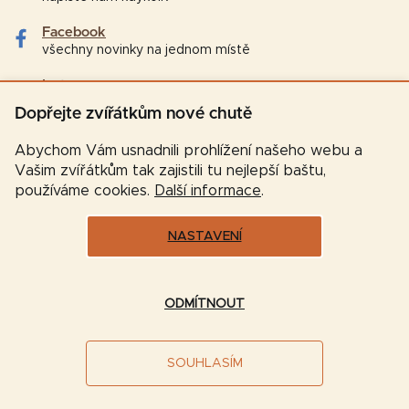
Facebook
všechny novinky na jednom místě
Instagram
tipy a zajímavosti pro chovatele
Dopřejte zvířátkům nové chutě
Abychom Vám usnadnili prohlížení našeho webu a
Vašim zvířátkům tak zajistili tu nejlepší baštu,
používáme cookies.
Další informace
.
NASTAVENÍ
Vytvořil Shoptet
ODMÍTNOUT
Copyright 2026
Značková-krmiva.cz
. Všechna práva
SOUHLASÍM
vyhrazena.
Upravit nastavení cookies