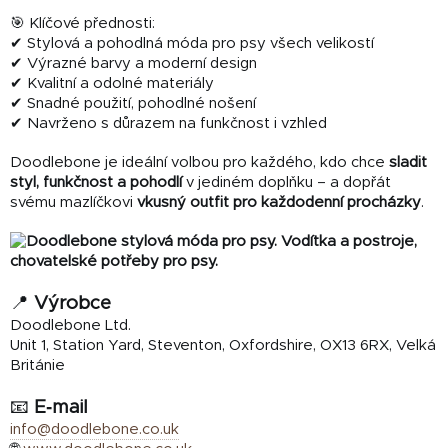
🎯 Klíčové přednosti:
✔ Stylová a pohodlná móda pro psy všech velikostí
✔ Výrazné barvy a moderní design
✔ Kvalitní a odolné materiály
✔ Snadné použití, pohodlné nošení
✔ Navrženo s důrazem na funkčnost i vzhled
Doodlebone je ideální volbou pro každého, kdo chce
sladit
styl, funkčnost a pohodlí
v jediném doplňku – a dopřát
svému mazlíčkovi
vkusný outfit pro každodenní procházky
.
📍
Výrobce
Doodlebone Ltd.
Unit 1, Station Yard, Steventon, Oxfordshire, OX13 6RX, Velká
Británie
📧
E‑mail
info@doodlebone.co.uk