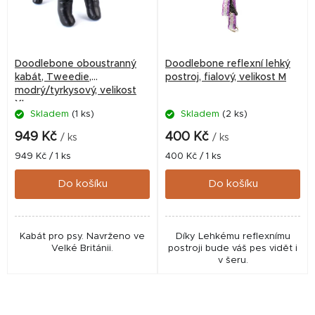
Doodlebone oboustranný
Doodlebone reflexní lehký
kabát, Tweedie,
postroj, fialový, velikost M
modrý/tyrkysový, velikost
XL
Skladem
(1 ks)
Skladem
(2 ks)
949 Kč
400 Kč
/ ks
/ ks
Měrná
Měrná
949 Kč / 1 ks
400 Kč / 1 ks
cena:
cena:
Do košíku
Do košíku
Kabát pro psy. Navrženo ve
Díky Lehkému reflexnímu
Velké Británii.
postroji bude váš pes vidět i
v šeru.