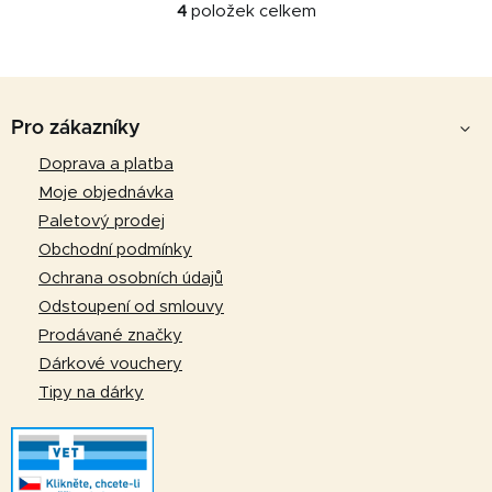
4
položek celkem
O
v
l
Z
á
d
á
Pro zákazníky
a
p
Doprava a platba
c
a
í
Moje objednávka
p
t
Paletový prodej
r
í
Obchodní podmínky
v
Ochrana osobních údajů
k
Odstoupení od smlouvy
y
v
Prodávané značky
ý
Dárkové vouchery
p
Tipy na dárky
i
s
u