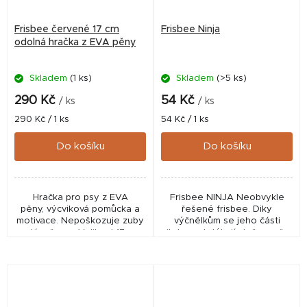
Frisbee červené 17 cm
Frisbee Ninja
odolná hračka z EVA pěny
Skladem
(1 ks)
Skladem
(>5 ks)
290 Kč
54 Kč
/ ks
/ ks
Měrná
Měrná
290 Kč / 1 ks
54 Kč / 1 ks
cena:
cena:
Do košíku
Do košíku
Hračka pro psy z EVA
Frisbee NINJA Neobvykle
pěny, výcviková pomůcka a
řešené frisbee. Diky
motivace. Nepoškozuje zuby
výčnělkům se jeho části
a dásně psa. Velikost 17 cm,
nikdy nedotýkají plně země a
hmotnost cca 60 g
proto je pro psa velmi
jednoduché jej ze země
zvednout. Tento fakt z
frisbee...