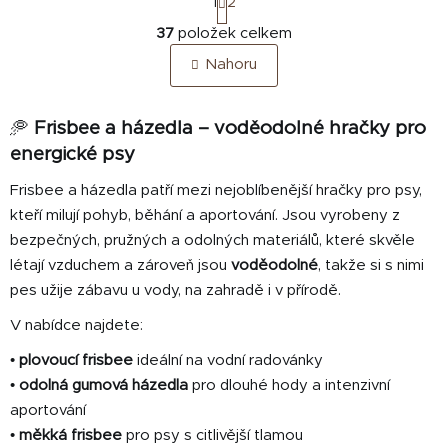
1
2
t
O
r
37
položek celkem
v
á
Nahoru
n
l
k
á
o
d
v
🥏
Frisbee a házedla – voděodolné hračky pro
a
á
energické psy
c
n
í
í
Frisbee a házedla patří mezi nejoblíbenější hračky pro psy,
p
kteří milují pohyb, běhání a aportování. Jsou vyrobeny z
r
bezpečných, pružných a odolných materiálů, které skvěle
v
létají vzduchem a zároveň jsou
voděodolné
, takže si s nimi
k
y
pes užije zábavu u vody, na zahradě i v přírodě.
v
V nabídce najdete:
ý
p
•
plovoucí frisbee
ideální na vodní radovánky
i
•
odolná gumová házedla
pro dlouhé hody a intenzivní
s
aportování
u
•
měkká frisbee
pro psy s citlivější tlamou