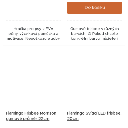
cena:
cena:
Do košíku
Hračka pro psy z EVA
Gumové frisbee v různých
pěny, výcviková pomůcka a
barvách. 🎨 Pokud chcete
motivace. Nepoškozuje zuby
konkrétní barvu, můžete ji
a dásně psa. Velikost 22 cm,
připsat do poznámky k
hmotnost cca 110 g
objednávce – budeme se
snažit vyhovět, ale barvu
negarantujeme.
Flamingo Frisbee Morrison
Flamingo Svítící LED frisbee,
gumové průměr 22cm
20cm