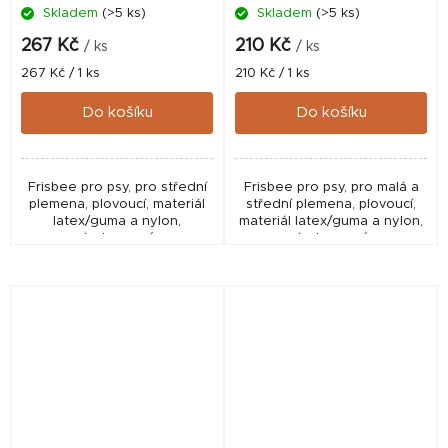
Skladem
(>5 ks)
Skladem
(>5 ks)
267 Kč
210 Kč
/ ks
/ ks
Měrná
Měrná
267 Kč / 1 ks
210 Kč / 1 ks
cena:
cena:
Do košíku
Do košíku
Frisbee pro psy, pro střední
Frisbee pro psy, pro malá a
plemena, plovoucí, materiál
střední plemena, plovoucí,
latex/guma a nylon,
materiál latex/guma a nylon,
vícebarevné.
vícebarevné.