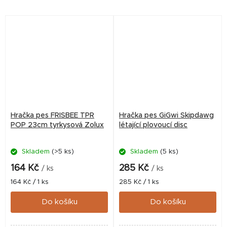
Hračka pes FRISBEE TPR
Hračka pes GiGwi Skipdawg
POP 23cm tyrkysová Zolux
létající plovoucí disc
Skladem
(>5 ks)
Skladem
(5 ks)
164 Kč
285 Kč
/ ks
/ ks
Měrná
Měrná
164 Kč / 1 ks
285 Kč / 1 ks
cena:
cena:
Do košíku
Do košíku