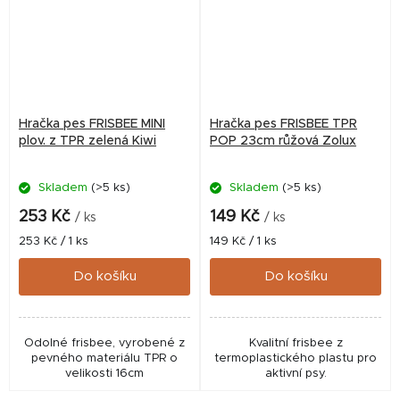
Hračka pes FRISBEE MINI
Hračka pes FRISBEE TPR
plov. z TPR zelená Kiwi
POP 23cm růžová Zolux
Skladem
(>5 ks)
Skladem
(>5 ks)
253 Kč
149 Kč
/ ks
/ ks
Měrná
Měrná
253 Kč / 1 ks
149 Kč / 1 ks
cena:
cena:
Do košíku
Do košíku
Odolné frisbee, vyrobené z
Kvalitní frisbee z
pevného materiálu TPR o
termoplastického plastu pro
velikosti 16cm
aktivní psy.