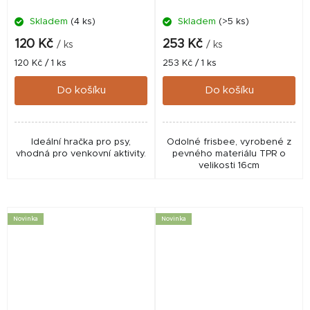
Skladem
(4 ks)
Skladem
(>5 ks)
120 Kč
253 Kč
/ ks
/ ks
Měrná
Měrná
120 Kč / 1 ks
253 Kč / 1 ks
cena:
cena:
Do košíku
Do košíku
Ideální hračka pro psy,
Odolné frisbee, vyrobené z
vhodná pro venkovní aktivity.
pevného materiálu TPR o
velikosti 16cm
Novinka
Novinka