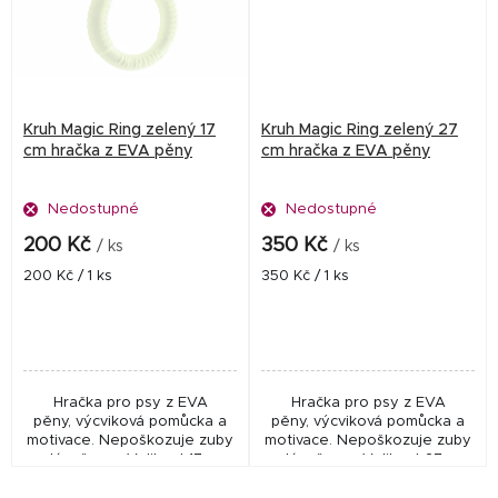
Kruh Magic Ring zelený 17
Kruh Magic Ring zelený 27
cm hračka z EVA pěny
cm hračka z EVA pěny
Nedostupné
Nedostupné
200 Kč
350 Kč
/ ks
/ ks
Měrná
Měrná
200 Kč / 1 ks
350 Kč / 1 ks
cena:
cena:
Hračka pro psy z EVA
Hračka pro psy z EVA
pěny, výcviková pomůcka a
pěny, výcviková pomůcka a
motivace. Nepoškozuje zuby
motivace. Nepoškozuje zuby
a dásně psa. Velikost 17 cm,
a dásně psa. Velikost 27 cm,
hmotnost cca 70 g
hmotnost cca 200 g