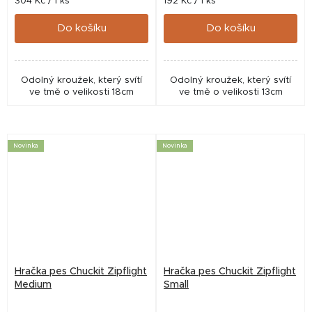
Měrná
Měrná
304 Kč / 1 ks
192 Kč / 1 ks
cena:
cena:
Do košíku
Do košíku
Odolný kroužek, který svítí
Odolný kroužek, který svítí
ve tmě o velikosti 18cm
ve tmě o velikosti 13cm
Novinka
Novinka
Hračka pes Chuckit Zipflight
Hračka pes Chuckit Zipflight
Medium
Small