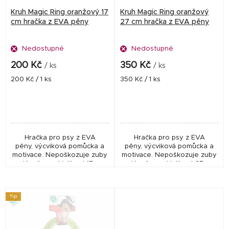
r
Kruh Magic Ring oranžový 17
Kruh Magic Ring oranžový
o
cm hračka z EVA pěny
27 cm hračka z EVA pěny
d
Nedostupné
Nedostupné
u
k
200 Kč
350 Kč
/ ks
/ ks
t
Měrná
Měrná
200 Kč / 1 ks
350 Kč / 1 ks
cena:
cena:
ů
Hračka pro psy z EVA
Hračka pro psy z EVA
pěny, výcviková pomůcka a
pěny, výcviková pomůcka a
motivace. Nepoškozuje zuby
motivace. Nepoškozuje zuby
a dásně psa. Velikost 17 cm,
a dásně psa. Velikost 27 cm,
hmotnost cca 70 g
hmotnost cca 200 g
Tip