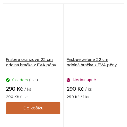
Frisbee oranžové 22 cm
Frisbee zelené 22 cm
odolná hračka z EVA pěny
odolná hračka z EVA pěny
Skladem
(1 ks)
Nedostupné
290 Kč
290 Kč
/ ks
/ ks
Měrná
Měrná
290 Kč / 1 ks
290 Kč / 1 ks
cena:
cena:
Do košíku