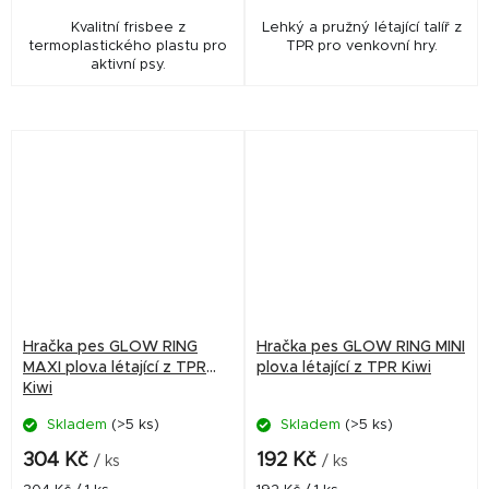
Kvalitní frisbee z
Lehký a pružný létající talíř z
termoplastického plastu pro
TPR pro venkovní hry.
aktivní psy.
Hračka pes GLOW RING
Hračka pes GLOW RING MINI
MAXI plov.a létající z TPR
plov.a létající z TPR Kiwi
Kiwi
Skladem
(>5 ks)
Skladem
(>5 ks)
304 Kč
192 Kč
/ ks
/ ks