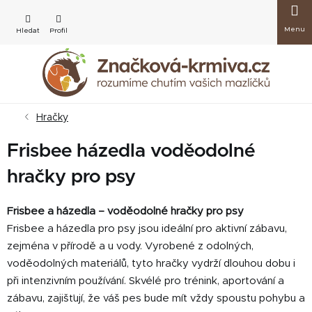
Přejít
Nákup
na
obsah
košík
Hračky
Frisbee házedla voděodolné
hračky pro psy
Frisbee a házedla – voděodolné hračky pro psy
Frisbee a házedla pro psy jsou ideální pro aktivní zábavu,
zejména v přírodě a u vody. Vyrobené z odolných,
voděodolných materiálů, tyto hračky vydrží dlouhou dobu i
při intenzivním používání. Skvélé pro trénink, aportování a
zábavu, zajišťují, že váš pes bude mít vždy spoustu pohybu a