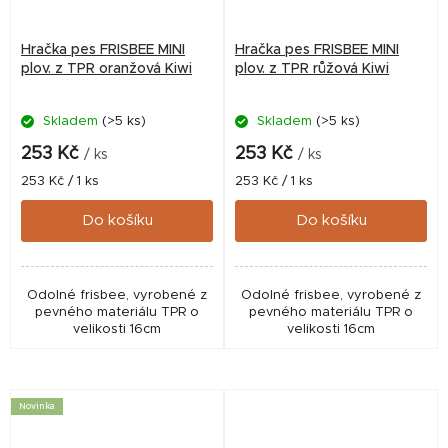
Hračka pes FRISBEE MINI
Hračka pes FRISBEE MINI
plov. z TPR oranžová Kiwi
plov. z TPR růžová Kiwi
Skladem
(>5 ks)
Skladem
(>5 ks)
253 Kč
253 Kč
/ ks
/ ks
Měrná
Měrná
253 Kč / 1 ks
253 Kč / 1 ks
cena:
cena:
Do košíku
Do košíku
Odolné frisbee, vyrobené z
Odolné frisbee, vyrobené z
pevného materiálu TPR o
pevného materiálu TPR o
velikosti 16cm
velikosti 16cm
Novinka