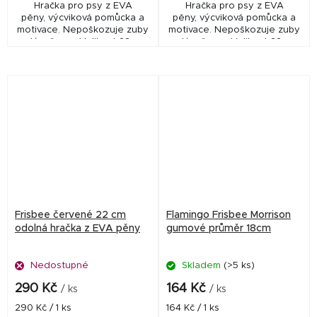
Hračka pro psy z EVA
Hračka pro psy z EVA
pěny, výcviková pomůcka a
pěny, výcviková pomůcka a
motivace. Nepoškozuje zuby
motivace. Nepoškozuje zuby
a dásně psa. Velikost 22 cm,
a dásně psa. Velikost 22 cm,
hmotnost cca 110 g
hmotnost cca 110 g
Frisbee červené 22 cm
Flamingo Frisbee Morrison
odolná hračka z EVA pěny
gumové průměr 18cm
Nedostupné
Skladem
(>5 ks)
290 Kč
164 Kč
/ ks
/ ks
Měrná
Měrná
290 Kč / 1 ks
164 Kč / 1 ks