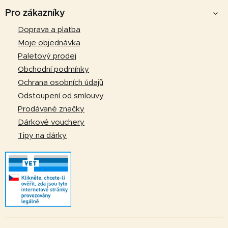
á
Pro zákazníky
p
Doprava a platba
a
Moje objednávka
t
Paletový prodej
í
Obchodní podmínky
Ochrana osobních údajů
Odstoupení od smlouvy
Prodávané značky
Dárkové vouchery
Tipy na dárky