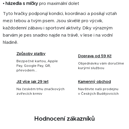
•
házedla s míčky
pro maximální dolet
Tyto hračky podporují kondici, koordinaci a posilují vztah
mezi tebou a tvým psem. Jsou skvélé pro výcvik,
každodenní zábavu i sportovní aktivity. Díky výrazným
barvám je pes snadno najde na trávě, v lese i na vodní
hladině.
Způsoby platby
Doprava od 59 Kč
Bezpečné kartou, Apple
Objednávku vám doručíme
Pay, Google Pay, QR,
kurýrní službou
převodem...
Již více jak 29 let
Kamenný obchod
Na českém trhu značkových
Navštivte naši prodejnu
zvířecích krmiv
v Českých Budějovicích
Hodnocení zákazníků