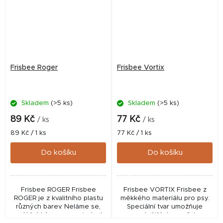
Frisbee Roger
Frisbee Vortix
Skladem
(>5 ks)
Skladem
(>5 ks)
89 Kč
77 Kč
/ ks
/ ks
Měrná
Měrná
89 Kč / 1 ks
77 Kč / 1 ks
cena:
cena:
Do košíku
Do košíku
Frisbee ROGER Frisbee
Frisbee VORTIX Frisbee z
ROGER je z kvalitního plastu
měkkého materiálu pro psy.
různých barev. Neláme se,
Speciální tvar umožňuje
není křehký a pro psy je tedy
snadnější chycení! Je