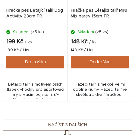
Hračka pes Létající talíř Dog
Hračka pes Létající talíř MINI
Activity 23cm TR
Mix barev 15cm TR
Skladem
(>5 ks)
Skladem
(>5 ks)
199 Kč
148 Kč
/ ks
/ ks
Měrná
Měrná
199 Kč / 1 ks
148 Kč / 1 ks
cena:
cena:
Do košíku
Do košíku
Létající talíř s motivem psích
Házecí talíř z měkké velmi
tlapek vhodný pro aportovací
odolné gumy. Házecí talíř je
hry s Vaším pejskem. 👉
skvělou aktivní hračkou i
Případný požadavek na
výcvikovou pomůckou. 👉
barvu připište prosím do
Různá barva – v případě
poznámky – bez garance
požadavku na konkrétní
výběru.
barvu ji prosím uveďte...
NAČÍST 5 DALŠÍCH
S