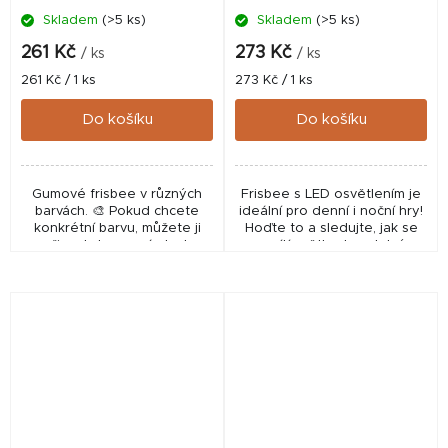
Skladem
(>5 ks)
Skladem
(>5 ks)
261 Kč
273 Kč
/ ks
/ ks
Měrná
Měrná
261 Kč / 1 ks
273 Kč / 1 ks
cena:
cena:
Do košíku
Do košíku
Gumové frisbee v různých
Frisbee s LED osvětlením je
barvách. 🎨 Pokud chcete
ideální pro denní i noční hry!
konkrétní barvu, můžete ji
Hoďte to a sledujte, jak se
připsat do poznámky k
rozsvítí světla. Je odolný a
objednávce – budeme se
plovoucí - ideální pro vodní
snažit vyhovět, ale barvu
hrátky s Vaším psem.
negarantujeme.