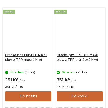
velmi bezpečný, i když při hře
poddajný a bezpečný.
dojde k srážce. Barva různá,
Průměr cca 23,5cm Barva
dle...
různá, dle aktuální nabídky.
Novinka
Novinka
👉...
Hračka pes FRISBEE MAXI
Hračka pes FRISBEE MAXI
plov. z TPR modrá Kiwi
plov. z TPR oranžová Kiwi
Skladem
(>5 ks)
Skladem
(>5 ks)
351 Kč
351 Kč
/ ks
/ ks
Měrná
Měrná
351 Kč / 1 ks
351 Kč / 1 ks
cena:
cena:
Do košíku
Do košíku