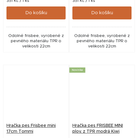
Měrná
Měrná
351 Kč / 1 ks
351 Kč / 1 ks
cena:
cena:
Do košíku
Do košíku
Odolné frisbee, vyrobené z
Odolné frisbee, vyrobené z
pevného materiálu TPR o
pevného materiálu TPR o
velikosti 22cm
velikosti 22cm
Novinka
Hračka pes Frisbee mini
Hračka pes FRISBEE MINI
17cm Tommi
plov. z TPR modrá Kiwi