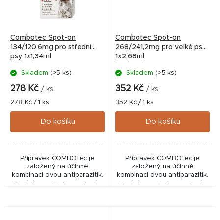
Combotec Spot-on
Combotec Spot-on
134/120,6mg pro střední
268/241,2mg pro velké psy
psy 1x1,34ml
1x2,68ml
Skladem
(>5 ks)
Skladem
(>5 ks)
278 Kč
352 Kč
/ ks
/ ks
Měrná
Měrná
278 Kč / 1 ks
352 Kč / 1 ks
cena:
cena:
Do košíku
Do košíku
Přípravek COMBOtec je
Přípravek COMBOtec je
založený na účinné
založený na účinné
kombinaci dvou antiparazitik.
kombinaci dvou antiparazitik.
Chrání psy před napadením
Chrání psy před napadením
blechami, klíšťaty a všenkami
blechami, klíšťaty a všenkami
a zároveň zabraňuje
a zároveň zabraňuje
zamoření okolního
zamoření okolního
prostředí...
prostředí...