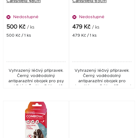
o
Canishield 48cm
Canishield 65cm
d
Nedostupné
Nedostupné
u
k
500 Kč
479 Kč
/ ks
/ ks
t
Měrná
Měrná
500 Kč / 1 ks
479 Kč / 1 ks
cena:
cena:
ů
Vyhrazený léčivý přípravek.
Vyhrazený léčivý přípravek.
Černý, voděodolný
Černý, voděodolný
antiparazitní obojek pro psy
antiparazitní obojek pro
od 7 týdnů věku. Délka: 48
dospělé psy. Délka: 65 cm. ✅
cm.✅ Veterinární přípravek
Vyhrazený léčivý přípravek
schválený ÚSKVBL pod...
schválený ÚSKVBL pod
číslem: 96/046/18-C Odkaz...