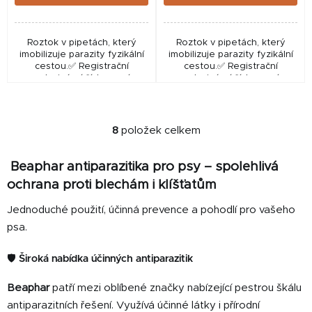
Roztok v pipetách, který
Roztok v pipetách, který
imobilizuje parazity fyzikální
imobilizuje parazity fyzikální
cestou.✅ Registrační
cestou.✅ Registrační
veterinární číslo: není
veterinární číslo: není
přiřazeno – není to léčivý
přiřazeno – není to léčivý
přípravek, ale fyzikálně
přípravek, ale fyzikálně
působící roztok.
působící roztok.
8
položek celkem
O
v
Beaphar antiparazitika pro psy – spolehlivá
l
á
ochrana proti blechám i klíšťatům
d
Jednoduché použití, účinná prevence a pohodlí pro vašeho
a
psa.
c
í
p
🛡️ Široká nabídka účinných antiparazitik
r
Beaphar
patří mezi oblíbené značky nabízející pestrou škálu
v
k
antiparazitních řešení. Využívá účinné látky i přírodní