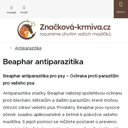
Přejít
Nákup
na
obsah
košík
Antiparazitika
Beaphar antiparazitika
Beaphar antiparazitika pro psy – Ochrana proti parazitům
pro vašeho psa
Antiparazitika značky Beaphar nabízejí spolehlivou ochranu
proti blechám, klíšťatům a dalším parazitům, které mohou
ohrozit zdraví vašeho psa. Produkty Beaphar jsou vysoce
účinné, snadno aplikovatelné a šetrné k pokožce vašeho
mazlíčka. S jejich pomocí se můžete postarat o prevenci