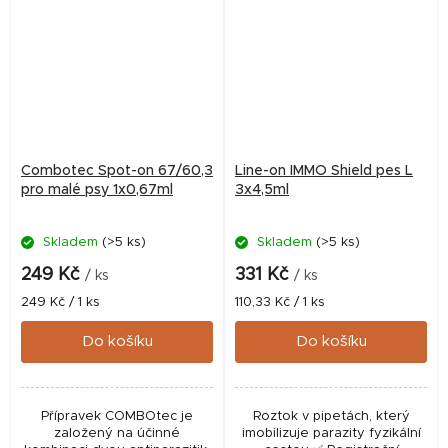
Combotec Spot-on 67/60,3
Line-on IMMO Shield pes L
pro malé psy 1x0,67ml
3x4,5ml
Skladem
(>5 ks)
Skladem
(>5 ks)
249 Kč
331 Kč
/ ks
/ ks
Měrná
Měrná
249 Kč / 1 ks
110,33 Kč / 1 ks
cena:
cena:
Do košíku
Do košíku
Přípravek COMBOtec je
Roztok v pipetách, který
založený na účinné
imobilizuje parazity fyzikální