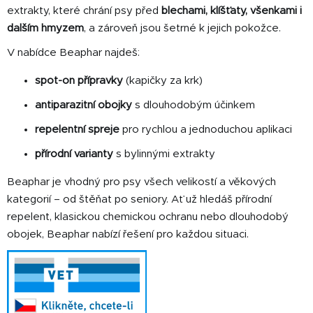
y
extrakty, které chrání psy před
blechami, klíšťaty, všenkami i
v
dalším hmyzem
, a zároveň jsou šetrné k jejich pokožce.
ý
V nabídce Beaphar najdeš:
p
i
spot-on přípravky
(kapičky za krk)
s
u
antiparazitní obojky
s dlouhodobým účinkem
repelentní spreje
pro rychlou a jednoduchou aplikaci
přírodní varianty
s bylinnými extrakty
Beaphar je vhodný pro psy všech velikostí a věkových
kategorií – od štěňat po seniory. Ať už hledáš přírodní
repelent, klasickou chemickou ochranu nebo dlouhodobý
obojek, Beaphar nabízí řešení pro každou situaci.