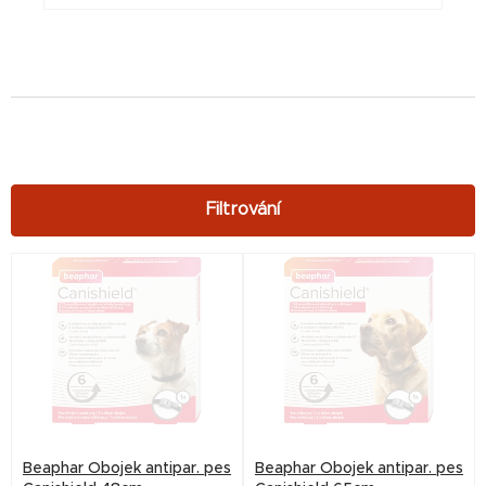
V
ý
p
i
s
p
r
Beaphar Obojek antipar. pes
Beaphar Obojek antipar. pes