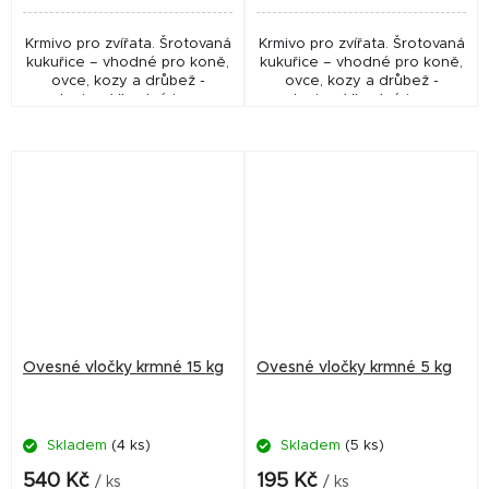
Krmivo pro zvířata. Šrotovaná
Krmivo pro zvířata. Šrotovaná
kukuřice – vhodné pro koně,
kukuřice – vhodné pro koně,
ovce, kozy a drůbež -
ovce, kozy a drůbež -
slepice. Vhodné i pro
slepice. Vhodné i pro
přípravu vnadících směsí pro
přípravu vnadících směsí pro
rybolov.
rybolov.
Ovesné vločky krmné 15 kg
Ovesné vločky krmné 5 kg
Skladem
(4 ks)
Skladem
(5 ks)
540 Kč
195 Kč
/ ks
/ ks