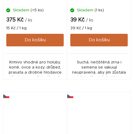
Skladem
(>5 ks)
Skladem
(1 ks)
375 Kč
39 Kč
/ ks
/ ks
Měrná
Měrná
15 Kč / 1 kg
39 Kč / 1 kg
cena:
cena:
Do košíku
Do košíku
Krmivo vhodné pro holuby,
Suchá, nečištěná zrna i
koně, ovce a kozy, drůbež,
semena se vakuují
prasata a drobné hlodavce
neupravená, aby jim zůstala
Krmivo pro zvířata. Krmná
jejich přírodní struktura
kukuřice. Může obsahovat
včetně malých částeček z
přepůlené a drcené zrna.
klasů. Ty jsou ideální pro
Nejde o perfektně...
tvorbu hustého sloupce...