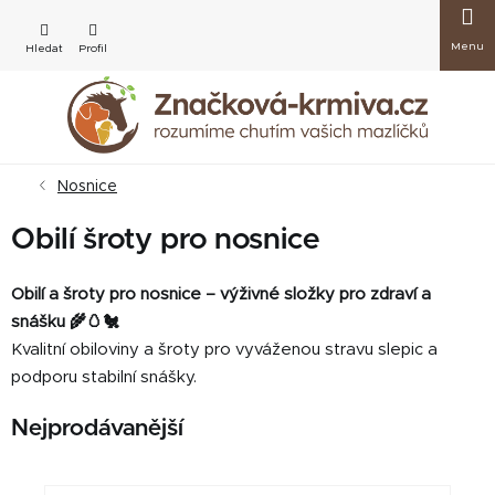
Přejít
Nákup
na
obsah
košík
Nosnice
Obilí šroty pro nosnice
Obilí a šroty pro nosnice – výživné složky pro zdraví a
snášku 🌾🥚🐔
Kvalitní obiloviny a šroty pro vyváženou stravu slepic a
podporu stabilní snášky.
Nejprodávanější