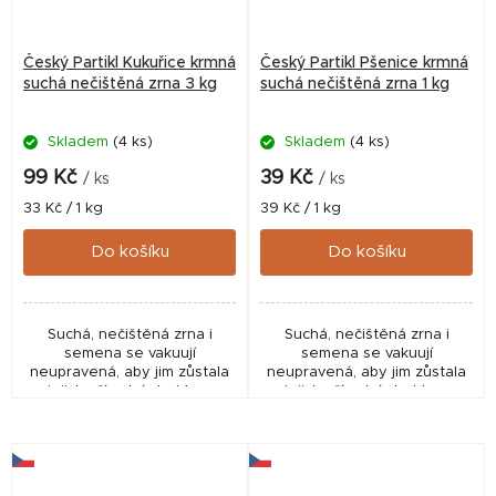
Český Partikl Kukuřice krmná
Český Partikl Pšenice krmná
suchá nečištěná zrna 3 kg
suchá nečištěná zrna 1 kg
Skladem
(4 ks)
Skladem
(4 ks)
99 Kč
39 Kč
/ ks
/ ks
Měrná
Měrná
33 Kč / 1 kg
39 Kč / 1 kg
cena:
cena:
Do košíku
Do košíku
Suchá, nečištěná zrna i
Suchá, nečištěná zrna i
semena se vakuují
semena se vakuují
neupravená, aby jim zůstala
neupravená, aby jim zůstala
jejich přírodní struktura
jejich přírodní struktura
včetně malých částeček z
včetně malých částeček z
klasů. Ty jsou ideální pro
klasů. Ty jsou ideální pro
tvorbu hustého sloupce...
tvorbu hustého sloupce...