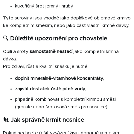
kukuřičný šrot jemný i hrubý
Tyto suroviny jsou vhodné jako doplňkové objemové krmivo
ke kompletním směsím, nebo jako část vlastní krmné dávky.
🔍 Důležité upozornění pro chovatele
Obilí a šroty
samostatně nestačí
jako kompletní krmná
dávka.
Pro zdraví, růst a kvalitní snášku je nutné:
doplnit minerálně-vitamínové koncentráty
,
zajistit dostatek čisté pitné vody
,
případně kombinovat s kompletní krmnou směsí
(granule nebo šrotovaná směs pro nosnice).
🐔 Jak správně krmit nosnice
Pokud nechcete řešit vyvážení živin, doporučujeme krmit