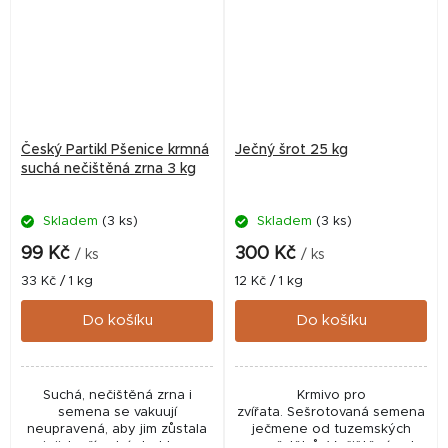
Český Partikl Pšenice krmná
Ječný šrot 25 kg
suchá nečištěná zrna 3 kg
Skladem
(3 ks)
Skladem
(3 ks)
99 Kč
300 Kč
/ ks
/ ks
Měrná
Měrná
33 Kč / 1 kg
12 Kč / 1 kg
cena:
cena:
Do košíku
Do košíku
Suchá, nečištěná zrna i
Krmivo pro
semena se vakuují
zvířata. Sešrotovaná semena
neupravená, aby jim zůstala
ječmene od tuzemských
jejich přírodní struktura
zemědělců. Vyčištěná od