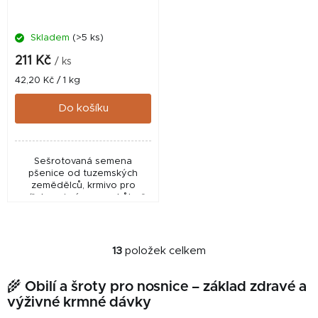
Skladem
(>5 ks)
211 Kč
/ ks
Měrná
42,20 Kč / 1 kg
cena:
Do košíku
Sešrotovaná semena
pšenice od tuzemských
zemědělců, krmivo pro
zvířata zejména pro drůbež.
Pšeničný šrot jsou namletá
celá pšeničná zrna nahrubo.
Používá se ke krmení všech...
13
položek celkem
O
v
🌾 Obilí a šroty pro nosnice – základ zdravé a
l
výživné krmné dávky
á