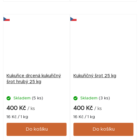
včetně malých částeček z
nežádoucích nečistot,
klasů. Ty jsou ideální pro
sušená.
tvorbu hustého sloupce...
Kukuřice drcená kukuřičný
Kukuřičný šrot 25 kg
šrot hrubý 25 kg
Skladem
(5 ks)
Skladem
(3 ks)
400 Kč
400 Kč
/ ks
/ ks
Měrná
Měrná
16 Kč / 1 kg
16 Kč / 1 kg
cena:
cena:
Do košíku
Do košíku