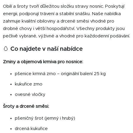
d
Obilí a šroty tvoří důležitou složku stravy nosnic. Poskytují
a
c
energii, podporují trávení a stabilní snášku. Naše nabídka
í
zahrnuje kvalitní obiloviny a drcené směsi vhodné pro
p
drobné chovy i větší hospodářství. Všechny produkty jsou
r
pečlivě vybrané, výživné a vhodné pro každodenní podávání.
v
k
🥚 Co najdete v naší nabídce
y
v
Zrniny a objemová krmiva pro nosnice:
ý
p
pšenice krmná zrno – originální balení 25 kg
i
kukuřice zrno
s
u
ovesné vločky
Šroty a drcené směsi:
pšeničný šrot (jemný i hrubý)
drcená kukuřice