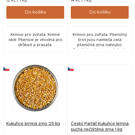
t
Měrná
Měrná
12 Kč / 1 kg
14 Kč / 1 kg
cena:
cena:
ů
Do košíku
Do košíku
Krmivo pro zvířata. Krmné
Krmivo pro zvířata. Pšeničný
obilí. Pšenice je vhodná pro
šrot jsou namletá celá
drůbež a prasata.
pšeničná zrna nahrubo.
Používá se ke krmení všech
druhů hospodářských zvířat.
Kukuřice krmná zrno 25 kg
Český Partikl Kukuřice krmná
suchá nečištěná zrna 1 kg