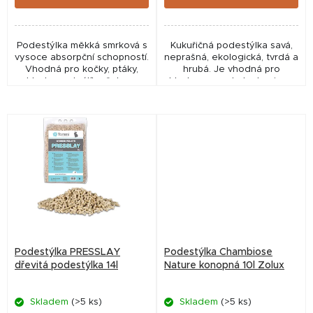
Podestýlka měkká smrková s
Kukuřičná podestýlka savá,
vysoce absorpční schopností.
neprašná, ekologická, tvrdá a
Vhodná pro kočky, ptáky,
hrubá. Je vhodná pro
hlodavce, králíky, želvy a
hlodavce, pod ptactvo i pro
fretky.
některé druhy ptactva.
Podestýlka PRESSLAY
Podestýlka Chambiose
dřevitá podestýlka 14l
Nature konopná 10l Zolux
Skladem
(>5 ks)
Skladem
(>5 ks)