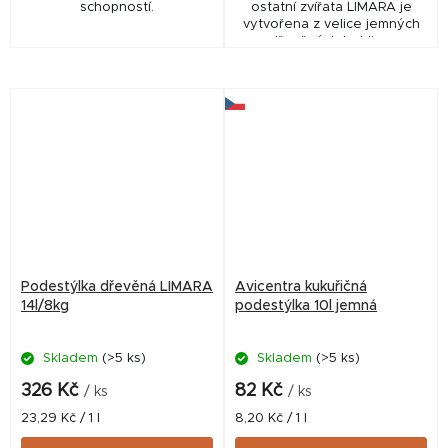
schopností.
ostatní zvířata LIMARA je
vytvořena z velice jemných
dřevěných hoblin z
neošetřeného dřeva.
Absorpční vlastnosti,
bezprašná, velice hygienická,
skvěle...
Podestýlka dřevěná LIMARA
Avicentra kukuřičná
14l/8kg
podestýlka 10l jemná
Skladem
(>5 ks)
Skladem
(>5 ks)
326 Kč
82 Kč
/ ks
/ ks
Měrná
Měrná
23,29 Kč / 1 l
8,20 Kč / 1 l
cena:
cena: