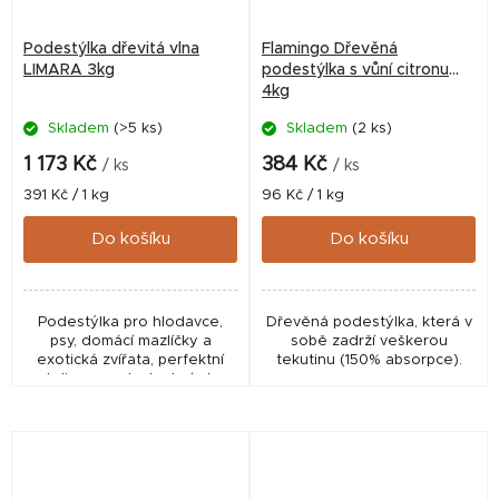
Podestýlka dřevitá vlna
Flamingo Dřevěná
LIMARA 3kg
podestýlka s vůní citronu
4kg
Skladem
(>5 ks)
Skladem
(2 ks)
1 173 Kč
384 Kč
/ ks
/ ks
Měrná
Měrná
391 Kč / 1 kg
96 Kč / 1 kg
cena:
cena:
Do košíku
Do košíku
Podestýlka pro hlodavce,
Dřevěná podestýlka, která v
psy, domácí mazlíčky a
sobě zadrží veškerou
exotická zvířata, perfektní
tekutinu (150% absorpce).
stelivo pro stavbu hnízd a
pelíšků.