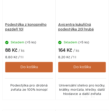
Podestýlka z konopného
Avicentra kukuřičná
pazdeří 10l
podestýlka 20l hrubá
Skladem
(>5 ks)
Skladem
(>5 ks)
88 Kč
164 Kč
/ ks
/ ks
Měrná
Měrná
8,80 Kč / 1 l
8,20 Kč / 1 l
cena:
cena:
Do košíku
Do košíku
Podestýlka pro drobná
Universální stelivo pro kočky,
zvířata ze 100% konopí
králíky, morčata, křečky, další
hlodavce a další zvířata
chovaná v klecích.