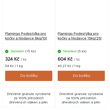
Flamingo Podestýlka pro
Flamingo Podestýlka pro
kočky a hlodavce 6kg/10l
kočky a hlodavce 15kg/25l
Skladem
(>5 ks)
Skladem
(5 ks)
324 Kč
604 Kč
/ ks
/ ks
Měrná
Měrná
54 Kč / 1 kg
40,27 Kč / 1 kg
cena:
cena:
Do košíku
Do košíku
Dřevěné granule vyrobené
Dřevěné granule vyrobené
ze 100% přírodních
ze 100% přírodních
dřevěných vláken a pilin.
dřevěných vláken a pilin.