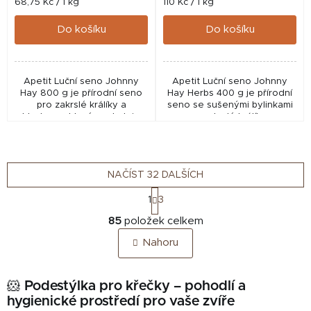
Měrná
Měrná
68,75 Kč / 1 kg
110 Kč / 1 kg
cena:
cena:
Do košíku
Do košíku
Apetit Luční seno Johnny
Apetit Luční seno Johnny
Hay 800 g je přírodní seno
Hay Herbs 400 g je přírodní
pro zakrslé králíky a
seno se sušenými bylinkami
hlodavce, které poskytuje
pro zakrslé králíky a
vysoký obsah vlákniny,
hlodavce, které poskytuje
podporuje zdravé trávení,
vysoký obsah vlákniny,
správnou funkci zažívání a...
podporuje zdravé trávení,...
NAČÍST 32 DALŠÍCH
S
1
3
t
O
r
85
položek celkem
v
á
Nahoru
n
l
k
á
o
d
🐹
Podestýlka pro křečky – pohodlí a
v
a
á
hygienické prostředí pro vaše zvíře
c