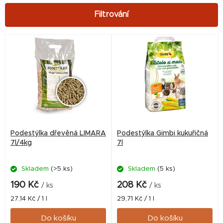
V
ý
p
i
s
p
r
Podestýlka dřevěná LIMARA
Podestýlka Gimbi kukuřičná
o
7l/4kg
7l
d
Skladem
(>5 ks)
Skladem
(5 ks)
u
k
190 Kč
208 Kč
/ ks
/ ks
t
Měrná
Měrná
27,14 Kč / 1 l
29,71 Kč / 1 l
cena:
cena:
ů
Do košíku
Do košíku