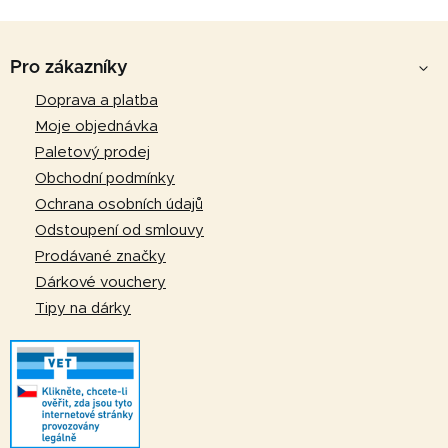
Z
á
Pro zákazníky
p
Doprava a platba
a
Moje objednávka
t
Paletový prodej
í
Obchodní podmínky
Ochrana osobních údajů
Odstoupení od smlouvy
Prodávané značky
Dárkové vouchery
Tipy na dárky