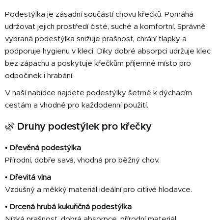
n
í
í
Podestýlka je zásadní součástí chovu křečků. Pomáhá
p
udržovat jejich prostředí čisté, suché a komfortní. Správně
r
vybraná podestýlka snižuje prašnost, chrání tlapky a
v
k
podporuje hygienu v kleci. Díky dobré absorpci udržuje klec
y
bez zápachu a poskytuje křečkům příjemné místo pro
v
odpočinek i hrabání.
ý
V naší nabídce najdete podestýlky šetrné k dýchacím
p
i
cestám a vhodné pro každodenní použití.
s
🌿
Druhy podestýlek pro křečky
u
•
Dřevěná podestýlka
Přírodní, dobře savá, vhodná pro běžný chov.
•
Dřevitá vlna
Vzdušný a měkký materiál ideální pro citlivé hlodavce.
•
Drcená hrubá kukuřičná podestýlka
Nízká prašnost, dobrá absorpce, přírodní materiál.