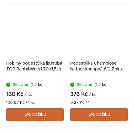
Absorpční vlastnosti,
bezprašná, velice
hygienická,...
Hobliny podestýlka lis.hrubá
Podestýlka Chambiose
TOP RabbitWeed 70l/1,5kg
Nature konopná 60l Zolux
Skladem
(>5 ks)
Skladem
(>5 ks)
160 Kč
376 Kč
/ ks
/ ks
Měrná
Měrná
106,67 Kč / 1 kg
6,27 Kč / 1 l
cena:
cena:
Do košíku
Do košíku