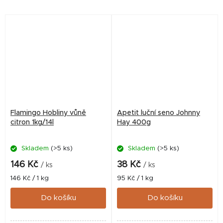
Flamingo Hobliny vůně
Apetit luční seno Johnny
citron 1kg/14l
Hay 400g
Skladem
(>5 ks)
Skladem
(>5 ks)
146 Kč
38 Kč
/ ks
/ ks
Měrná
Měrná
146 Kč / 1 kg
95 Kč / 1 kg
cena:
cena:
Do košíku
Do košíku