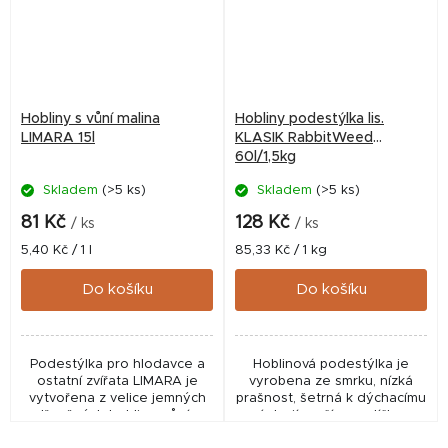
Hobliny s vůní malina
Hobliny podestýlka lis.
LIMARA 15l
KLASIK RabbitWeed
60l/1,5kg
Skladem
(>5 ks)
Skladem
(>5 ks)
81 Kč
128 Kč
/ ks
/ ks
Měrná
Měrná
5,40 Kč / 1 l
85,33 Kč / 1 kg
cena:
cena:
Do košíku
Do košíku
Podestýlka pro hlodavce a
Hoblinová podestýlka je
ostatní zvířata LIMARA je
vyrobena ze smrku, nízká
vytvořena z velice jemných
prašnost, šetrná k dýchacímu
dřevěných hoblin s vůní z
ústrojí a očím mazlíčka,
neošetřeného dřeva.
vlhkost 10-12%.