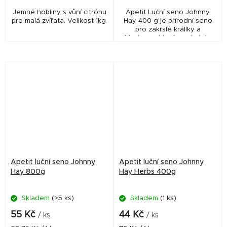
Jemné hobliny s vůní citrónu
Apetit Luční seno Johnny
pro malá zvířata. Velikost 1kg.
Hay 400 g je přírodní seno
pro zakrslé králíky a
hlodavce, které poskytuje
vysoký obsah vlákniny,
podporuje zdravé trávení,
správnou funkci zažívání a...
Apetit luční seno Johnny
Apetit luční seno Johnny
Hay 800g
Hay Herbs 400g
Skladem
(>5 ks)
Skladem
(1 ks)
55 Kč
44 Kč
/ ks
/ ks