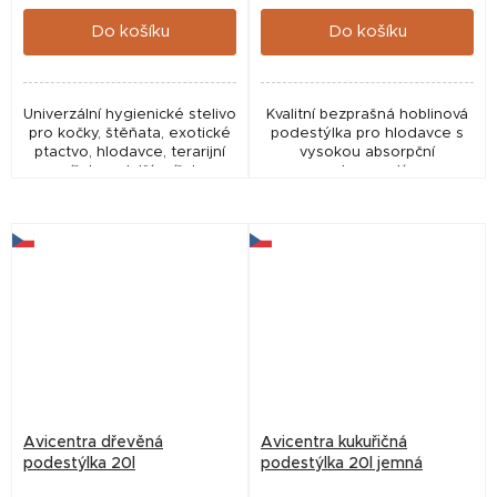
cena:
cena:
Do košíku
Do košíku
Univerzální hygienické stelivo
Kvalitní bezprašná hoblinová
pro kočky, štěňata, exotické
podestýlka pro hlodavce s
ptactvo, hlodavce, terarijní
vysokou absorpční
zvířata a další zvířata
schopností.
chovaná v klecích a teráriích.
Dřevěná podestýlka 10 l (5,5
kg)
Avicentra dřevěná
Avicentra kukuřičná
podestýlka 20l
podestýlka 20l jemná