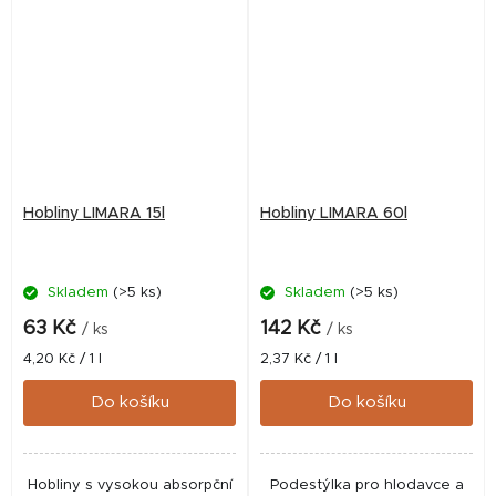
Hobliny LIMARA 15l
Hobliny LIMARA 60l
Skladem
(>5 ks)
Skladem
(>5 ks)
63 Kč
142 Kč
/ ks
/ ks
Měrná
Měrná
4,20 Kč / 1 l
2,37 Kč / 1 l
cena:
cena:
Do košíku
Do košíku
Hobliny s vysokou absorpční
Podestýlka pro hlodavce a