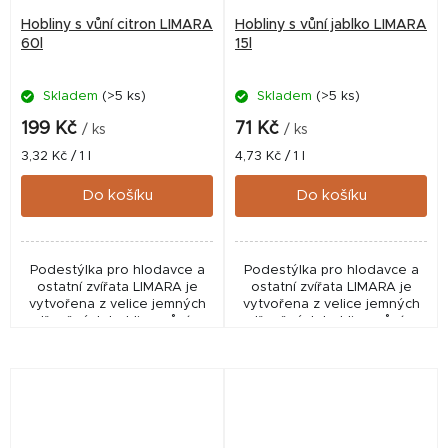
Hobliny s vůní citron LIMARA
Hobliny s vůní jablko LIMARA
60l
15l
Skladem
(>5 ks)
Skladem
(>5 ks)
199 Kč
71 Kč
/ ks
/ ks
Měrná
Měrná
3,32 Kč / 1 l
4,73 Kč / 1 l
cena:
cena:
Do košíku
Do košíku
Podestýlka pro hlodavce a
Podestýlka pro hlodavce a
ostatní zvířata LIMARA je
ostatní zvířata LIMARA je
vytvořena z velice jemných
vytvořena z velice jemných
dřevěných hoblin s vůní z
dřevěných hoblin s vůní z
neošetřeného dřeva.
neošetřeného dřeva.
Absorpční vlastnosti,
Absorpční vlastnosti,
bezprašná, velice
bezprašná, velice
hygienická,...
hygienická,...