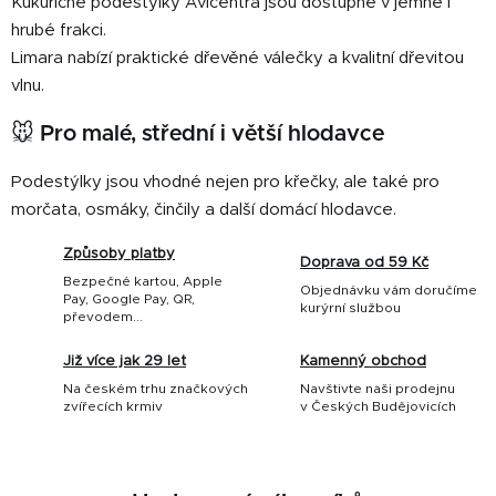
Kukuřičné podestýlky Avicentra jsou dostupné v jemné i
hrubé frakci.
Limara nabízí praktické dřevěné válečky a kvalitní dřevitou
vlnu.
🐭
Pro malé, střední i větší hlodavce
Podestýlky jsou vhodné nejen pro křečky, ale také pro
morčata, osmáky, činčily a další domácí hlodavce.
Způsoby platby
Doprava od 59 Kč
Bezpečné kartou, Apple
Objednávku vám doručíme
Pay, Google Pay, QR,
kurýrní službou
převodem...
Již více jak 29 let
Kamenný obchod
Na českém trhu značkových
Navštivte naši prodejnu
zvířecích krmiv
v Českých Budějovicích