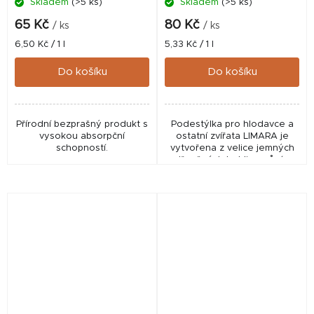
Skladem
(>5 ks)
Skladem
(>5 ks)
65 Kč
80 Kč
/ ks
/ ks
Měrná
Měrná
6,50 Kč / 1 l
5,33 Kč / 1 l
cena:
cena:
Do košíku
Do košíku
Přírodní bezprašný produkt s
Podestýlka pro hlodavce a
vysokou absorpční
ostatní zvířata LIMARA je
schopností.
vytvořena z velice jemných
dřevěných hoblin s vůní z
neošetřeného dřeva.
Absorpční vlastnosti,
bezprašná, velice
hygienická,...