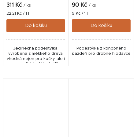
311 Kč
90 Kč
/ ks
/ ks
Měrná
Měrná
22,21 Kč / 1 l
9 Kč / 1 l
cena:
cena:
Do košíku
Do košíku
Jedinečná podestýlka,
Podestýlka z konopného
vyrobená z měkkého dřeva,
pazdeří pro drobné hlodavce
vhodná nejen pro kočky, ale i
pro exotické ptáky, králíky,
morčata, křečky, myši, želvy,
případně i další zvířata, která
se...