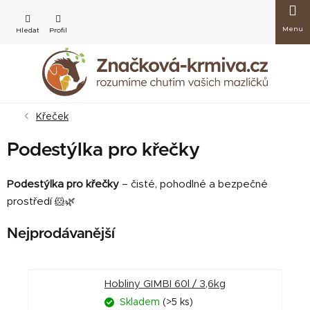
Přejít
Nákup
na
obsah
košík
Křeček
Podestýlka pro křečky
Podestýlka pro křečky
– čisté, pohodlné a bezpečné
prostředí 🐹🌿
Nejprodávanější
Hobliny GIMBI 60l / 3,6kg
Skladem
(>5 ks)