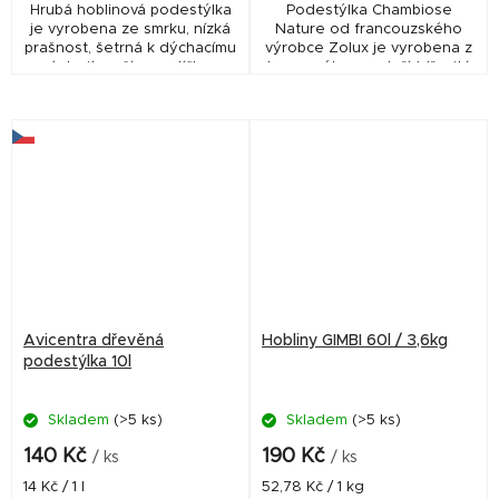
Hrubá hoblinová podestýlka
Podestýlka Chambiose
je vyrobena ze smrku, nízká
Nature od francouzského
prašnost, šetrná k dýchacímu
výrobce Zolux je vyrobena z
ústrojí a očím mazlíčka,
konopného pazdeří (dřevitá
vlhkost 10-12%.
dužina ze stonků rostlin) a je
vhodná pro menší hlodavce.
Avicentra dřevěná
Hobliny GIMBI 60l / 3,6kg
podestýlka 10l
Skladem
(>5 ks)
Skladem
(>5 ks)
140 Kč
190 Kč
/ ks
/ ks
Měrná
Měrná
14 Kč / 1 l
52,78 Kč / 1 kg