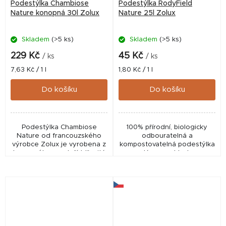
Podestýlka Chambiose
Podestýlka RodyField
Nature konopná 30l Zolux
Nature 25l Zolux
Skladem
(>5 ks)
Skladem
(>5 ks)
229 Kč
45 Kč
/ ks
/ ks
Měrná
Měrná
7,63 Kč / 1 l
1,80 Kč / 1 l
cena:
cena:
Do košíku
Do košíku
Podestýlka Chambiose
100% přírodní, biologicky
Nature od francouzského
odbouratelná a
výrobce Zolux je vyrobena z
kompostovatelná podestýlka
konopného pazdeří (dřevitá
ze slámy pro hlodavce
dužina ze stonků rostlin) a je
vhodná pro menší hlodavce.