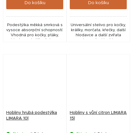
Do košíku
Do košíku
Podestýlka měkká smrková s
Universální stelivo pro kočky,
vysoce absorpční schopností.
králíky, morčata, křečky, další
Vhodná pro kočky, ptáky,
hlodavce a další zvířata
hlodavce, králíky, želvy a
chovaná v klecích.
fretky.
Hobliny hrubá podestýlka
Hobliny s vůní citron LIMARA
LIMARA 10l
15l