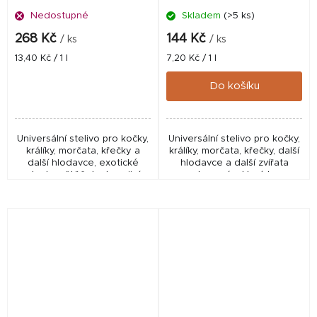
Nedostupné
Skladem
(>5 ks)
268 Kč
144 Kč
/ ks
/ ks
Měrná
Měrná
13,40 Kč / 1 l
7,20 Kč / 1 l
cena:
cena:
Do košíku
Universální stelivo pro kočky,
Universální stelivo pro kočky,
králíky, morčata, křečky a
králíky, morčata, křečky, další
další hlodavce, exotické
hlodavce a další zvířata
ptactvo, štěňata, terarijní
chovaná v klecích.
zvířata a další zvířata
chovaná v klecích. Dřevěná
podestýlka 20...