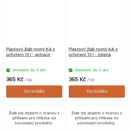
Plastový žlab rovný KA s
Plastový žlab rovný KA s
úchytem 13 l - antracit
úchytem 13 l - zelená
Skladem do 3 dní.
Skladem do 3 dní.
365 Kč
365 Kč
/ ks
/ ks
Do košíku
Do košíku
Žlab lze doplnit o hranou s
Žlab lze doplnit o hranou s
příčkami pro hříbata viz
příčkami pro hříbata viz
související produkty.
související produkty.