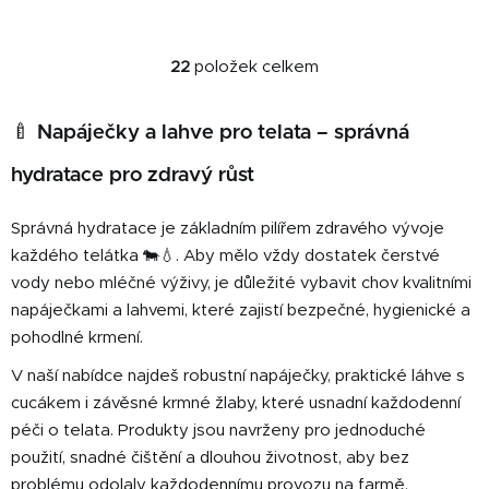
22
položek celkem
O
v
l
🍼 Napáječky a lahve pro telata – správná
á
d
hydratace pro zdravý růst
a
c
Správná hydratace je základním pilířem zdravého vývoje
í
každého telátka 🐄💧. Aby mělo vždy dostatek čerstvé
p
vody nebo mléčné výživy, je důležité vybavit chov kvalitními
r
napáječkami a lahvemi, které zajistí bezpečné, hygienické a
v
pohodlné krmení.
k
y
V naší nabídce najdeš robustní napáječky, praktické láhve s
v
cucákem i závěsné krmné žlaby, které usnadní každodenní
ý
péči o telata. Produkty jsou navrženy pro jednoduché
p
použití, snadné čištění a dlouhou životnost, aby bez
i
s
problému odolaly každodennímu provozu na farmě.