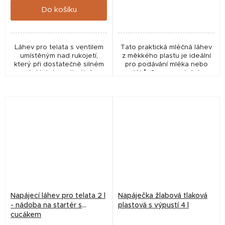
Do košíku
Láhev pro telata s ventilem
Tato praktická mléčná láhev
umístěným nad rukojetí,
z měkkého plastu je ideální
který při dostatečně silném
pro podávání mléka nebo
sání telete optimálně
léků. Samoregulační
propouští vzduch a reguluje
vzduchový otvor zabraňuje
tak podtlak v láhvi na
podtlaku v lahvi. Láhev je
optimum.
kompatibilní se všemi...
Napájecí láhev pro telata 2 l
Napáječka žlabová tlaková
- nádoba na startér s
plastová s výpustí 4 l
cucákem