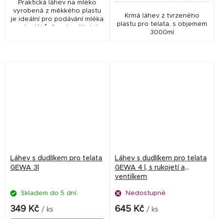
Praktická láhev na mléko
vyrobená z měkkého plastu
Krmá láhev z tvrzeného
je ideální pro podávání mléka
plastu pro telata, s objemem
nebo léků. Snadno čitelná
3000ml
stupnice pomáhá s přesným
dávkováním.
Láhev s dudlíkem pro telata
Láhev s dudlíkem pro telata
GEWA 3l
GEWA 4 l, s rukojetí a
ventilkem
Skladem do 5 dní.
Nedostupné
349 Kč
645 Kč
/ ks
/ ks