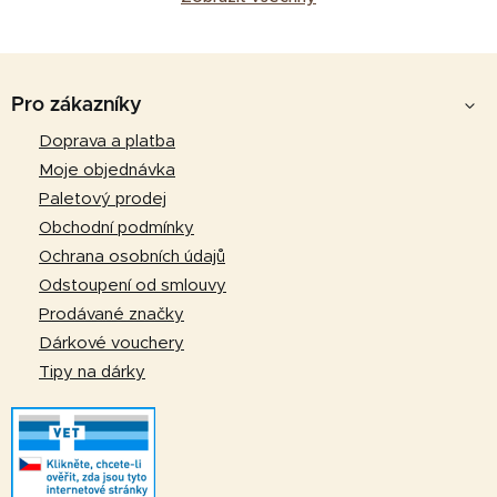
Z
á
Pro zákazníky
p
Doprava a platba
a
Moje objednávka
t
Paletový prodej
í
Obchodní podmínky
Ochrana osobních údajů
Odstoupení od smlouvy
Prodávané značky
Dárkové vouchery
Tipy na dárky