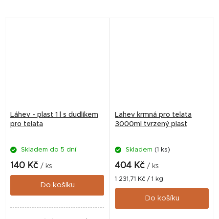
jedním kvalitním dudlíkem o
délce 10 cm. Dudlík je
navržen tak, aby...
Láhev - plast 1 l s dudlíkem
Lahev krmná pro telata
pro telata
3000ml tvrzený plast
Skladem do 5 dní.
Skladem
(1 ks)
140 Kč
404 Kč
/ ks
/ ks
Měrná
1 231,71 Kč / 1 kg
Do košíku
cena:
Do košíku