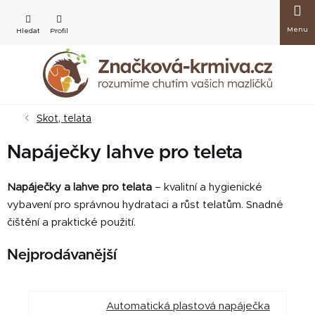
Přejít
Nákup
na
obsah
košík
Skot, telata
Napáječky lahve pro teleta
Napáječky a lahve pro telata
– kvalitní a hygienické
vybavení pro správnou hydrataci a růst telatům. Snadné
čištění a praktické použití.
Nejprodávanější
Automatická plastová napáječka