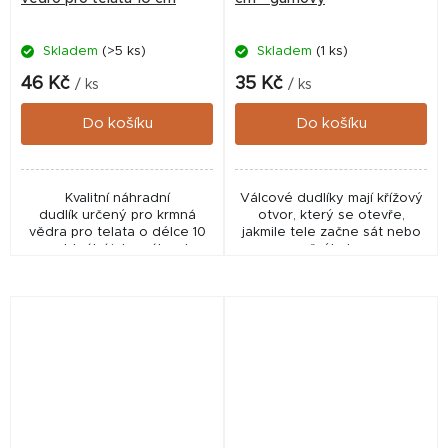
Skladem
(>5 ks)
Skladem
(1 ks)
46 Kč
35 Kč
/ ks
/ ks
Do košíku
Do košíku
Kvalitní náhradní
Válcové dudlíky mají křížový
dudlík určený pro krmná
otvor, který se otevře,
vědra pro telata o délce 10
jakmile tele začne sát nebo
cm. Ideální jako náhrada
žvýkat.
opotřebeného nebo
poškozeného dudlíku, aby
byl zajištěn plynulý a
hygienický...