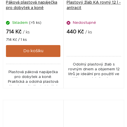
Páková plastová napáječka
Plastový žlab KA rovný 12 l -
pro dobytek a koně
antracit
Skladem
(>5 ks)
Nedostupné
714 Kč
440 Kč
/ ks
/ ks
Měrná
714 Kč / 1 ks
cena:
Do košíku
Odolný plastový žlab s
rovným dnem a objemem 12
Plastová páková napáječka
litrů je ideální pro použití ve
pro dobytek a koně.
stáji, na pastvině nebo ve
Praktická a odolná plastová
výběhu.
páková napáječka je ideálním
řešením pro dobytek a koně.