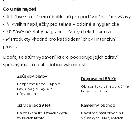
u
Co u nás najdeš:
• 🍼 Láhve s cucákem (dudlíkem) pro podávání mléčné výživy
• 💧 Kvalitní napáječky pro telata – odolné a hygienické
• 🐮 Závěsné žlaby na granule, šroty i tekuté krmivo
• ✔️ Produkty vhodné pro každodenní chov i intenzivní
provoz
Dopřej telatům vybavení, které podporuje jejich zdraví,
správný růst a dlouhodobou výkonnost.
Způsoby platby
Doprava od 59 Kč
Bezpečné kartou, Apple
Objednávku vám doručíme
Pay, Google Pay, QR,
kurýrní službou
převodem...
Již více jak 29 let
Kamenný obchod
Na českém trhu značkových
Navštivte naši prodejnu
zvířecích krmiv
v Českých Budějovicích