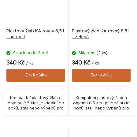
Plastový žlab KA rovný 8,5 l
Plastový žlab KA rovný 8,5 l
- antracit
- zelená
Skladem do 3 dní.
Skladem
(2 ks)
340 Kč
340 Kč
/ ks
/ ks
Do košíku
Do košíku
Kompaktní plastový žlab o
Kompaktní plastový žlab o
objemu 8,5 litru je ideální do
objemu 8,5 litru je ideální do
boxů, stájí nebo výběhů pro
boxů, stájí nebo výběhů pro
menší zvířata či jako
menší zvířata či jako
individuální napaječka.
individuální napaječka.