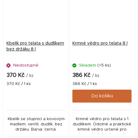
Kbelík pro telata s dudlíkem
Krmné vědro pro telata 8 l
bez držáku 8 l
Nedostupné
Skladem
(>5 ks)
370 Kč
386 Kč
/ ks
/ ks
Měrná
Měrná
370 Kč / 1 ks
386 Kč / 1 ks
cena:
cena:
Do košíku
Kbelík se stupnicí a kovovým
Krmné vědro pro telata s 1
madlem, ventil, dudlík, bez
dudlíkem. Odolné a praktické
držáku. Barva: černá.
krmné vědro určené pro
krmení telat, vybavené