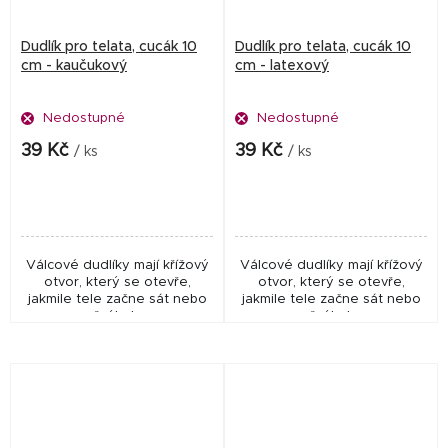
Dudlík pro telata, cucák 10
Dudlík pro telata, cucák 10
cm - kaučukový
cm - latexový
Nedostupné
Nedostupné
39 Kč
39 Kč
/ ks
/ ks
Válcové dudlíky mají křížový
Válcové dudlíky mají křížový
otvor, který se otevře,
otvor, který se otevře,
jakmile tele začne sát nebo
jakmile tele začne sát nebo
žvýkat.
žvýkat.