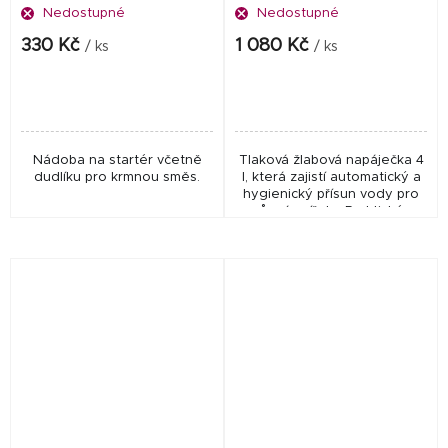
Nedostupné
Nedostupné
330 Kč
1 080 Kč
/ ks
/ ks
Nádoba na startér včetně
Tlaková žlabová napáječka 4
dudlíku pro krmnou směs.
l, která zajistí automatický a
hygienický přísun vody pro
různá zvířata. Praktické,
odolné a bezúdržbové
řešení pro každodenní
provoz.