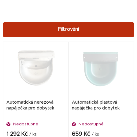
V
ý
p
i
s
p
r
Automatická nerezová
Automatická plastová
o
napáječka pro dobytek
napáječka pro dobytek
d
Nedostupné
Nedostupné
u
k
1 292 Kč
659 Kč
/ ks
/ ks