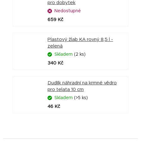
pro dobytek
Nedostupné
659 Kč
Plastový žlab KA rovný 8,5 l -
zelená
Skladem
(2 ks)
340 Kč
Dudlík náhradní na krmné vědro
pro telata 10 cm
Skladem
(>5 ks)
46 Kč