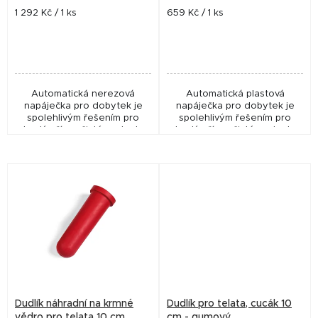
t
Měrná
Měrná
1 292 Kč / 1 ks
659 Kč / 1 ks
cena:
cena:
ů
Automatická nerezová
Automatická plastová
napáječka pro dobytek je
napáječka pro dobytek je
spolehlivým řešením pro
spolehlivým řešením pro
trvalý přísun čisté vody. Je
trvalý přísun čisté vody. Je
vyrobena z vysoce kvalitní
vyrobena z vysoce kvalitního
nerezové oceli, která
plastu, který zajišťuje
zajišťuje dlouhou...
dlouhou životnost a...
Dudlík náhradní na krmné
Dudlík pro telata, cucák 10
vědro pro telata 10 cm
cm - gumový