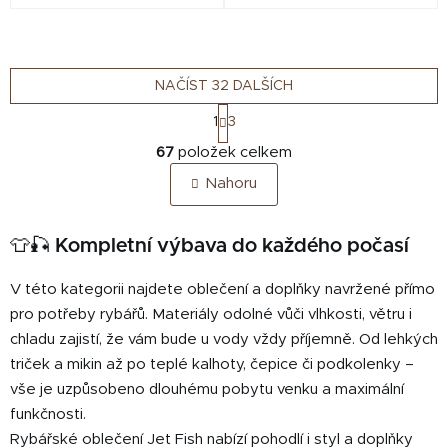
NAČÍST 32 DALŠÍCH
S
1
3
t
O
r
67
položek celkem
v
á
Nahoru
n
l
k
á
o
d
👕🎣 Kompletní výbava do každého počasí
v
a
á
c
n
V této kategorii najdete oblečení a doplňky navržené přímo
í
í
pro potřeby rybářů. Materiály odolné vůči vlhkosti, větru i
p
chladu zajistí, že vám bude u vody vždy příjemně. Od lehkých
r
v
triček a mikin až po teplé kalhoty, čepice či podkolenky –
k
vše je uzpůsobeno dlouhému pobytu venku a maximální
y
funkčnosti.
v
Rybářské oblečení Jet Fish nabízí pohodlí i styl a doplňky