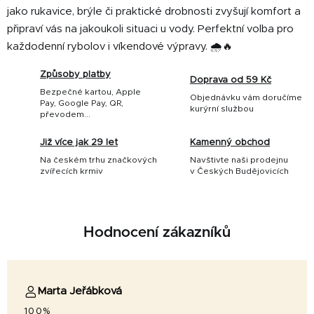
ý
jako rukavice, brýle či praktické drobnosti zvyšují komfort a
p
připraví vás na jakoukoli situaci u vody. Perfektní volba pro
i
každodenní rybolov i víkendové výpravy. 🌧️🔥
s
u
Způsoby platby
Doprava od 59 Kč
Bezpečné kartou, Apple
Objednávku vám doručíme
Pay, Google Pay, QR,
kurýrní službou
převodem...
Již více jak 29 let
Kamenný obchod
Na českém trhu značkových
Navštivte naši prodejnu
zvířecích krmiv
v Českých Budějovicích
Hodnocení zákazníků
Marta Jeřábková
100%