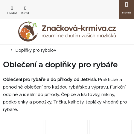
Přejít
Nákup
na
obsah
košík
Doplňky pro rybolov
Oblečení a doplňky pro rybáře
Oblečení pro rybáře a do přírody od JetFish.
Praktické a
pohodlné oblečení pro každou rybářskou výpravu. Funkční,
odolné a ideální do přírody. Čepice a kšiltovky, mikiny,
podkolenky a ponožky. Trička, kalhoty, tepláky vhodné pro
rybáře.