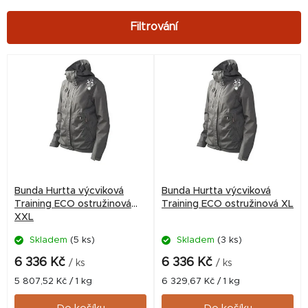
V
ý
p
i
s
p
r
Bunda Hurtta výcviková
Bunda Hurtta výcviková
o
Training ECO ostružinová
Training ECO ostružinová XL
XXL
d
Skladem
(5 ks)
Skladem
(3 ks)
u
k
6 336 Kč
6 336 Kč
/ ks
/ ks
t
Měrná
Měrná
5 807,52 Kč / 1 kg
6 329,67 Kč / 1 kg
cena:
cena:
ů