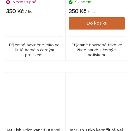
Nedostupné
Skladem
350 Kč
350 Kč
/ ks
/ ks
Do košíku
Příjemné bavlněné triko ve
Příjemné bavlněné triko ve
žluté barvě s černým
žluté barvě s černým
potiskem.
potiskem.
Jet Fish Triko kapr žluté vel.
Jet Fish Triko kapr žluté vel.