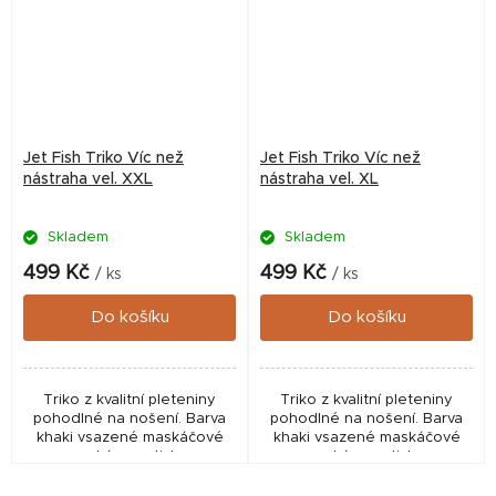
Jet Fish Triko Víc než
Jet Fish Triko Víc než
nástraha vel. XXL
nástraha vel. XL
Skladem
Skladem
499 Kč
499 Kč
/ ks
/ ks
Do košíku
Do košíku
Triko z kvalitní pleteniny
Triko z kvalitní pleteniny
pohodlné na nošení. Barva
pohodlné na nošení. Barva
khaki vsazené maskáčové
khaki vsazené maskáčové
rukávy, potisk
rukávy, potisk