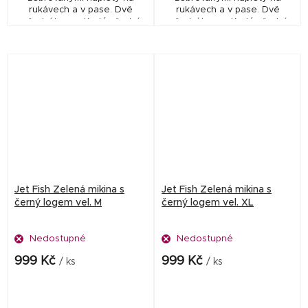
rukávech a v pase. Dvě
rukávech a v pase. Dvě
přední kapsy. Krytý přední
přední kapsy. Krytý přední
nylonový zip. Barva černá,
nylonový zip. Barva černá,
bílá výšivka s nápisem Jet
bílá výšivka s nápisem Jet
Fish Since 1990
Fish Since 1990
Jet Fish Zelená mikina s
Jet Fish Zelená mikina s
černý logem vel. M
černý logem vel. XL
Nedostupné
Nedostupné
999 Kč
999 Kč
/ ks
/ ks