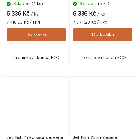
Skladem
(4 ks)
Skladem
(5 ks)
6 336 Kč
6 336 Kč
/ ks
/ ks
Měrná
Měrná
7 410,53 Kč / 1 kg
7 774,23 Kč / 1 kg
cena:
cena:
Do košíku
Do košíku
Tréninková bunda ECO
Tréninková bunda ECO
Jet Fish Triko kapr červené
Jet Fish Zimní čepice