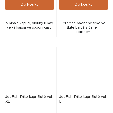
Do košíku
Do košíku
Mikina s kapucí, dlouhý rukáv,
Příjemné bavlněné triko ve
velká kapsa ve spodní části.
žluté barvě s černým
potiskem.
Jet Fish Triko kapr žluté vel.
Jet Fish Triko kapr žluté vel.
XL
L