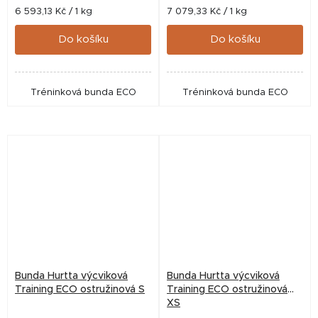
Měrná
Měrná
6 593,13 Kč / 1 kg
7 079,33 Kč / 1 kg
cena:
cena:
Do košíku
Do košíku
Tréninková bunda ECO
Tréninková bunda ECO
Bunda Hurtta výcviková
Bunda Hurtta výcviková
Training ECO ostružinová S
Training ECO ostružinová
XS