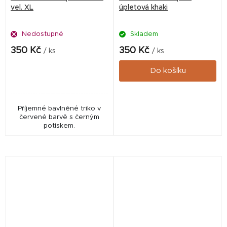
vel. XL
úpletová khaki
Nedostupné
Skladem
350 Kč
350 Kč
/ ks
/ ks
Do košíku
Příjemné bavlněné triko v
červené barvě s černým
potiskem.