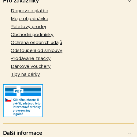
Pro zákazníky
p
Doprava a platba
a
Moje objednávka
t
Paletový prodej
í
Obchodní podmínky
Ochrana osobních údajů
Odstoupení od smlouvy
Prodávané značky
Dárkové vouchery
Tipy na dárky
Další informace