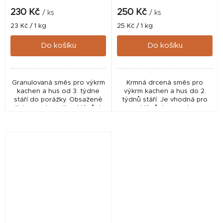
230 Kč
250 Kč
/ ks
/ ks
Měrná
Měrná
23 Kč / 1 kg
25 Kč / 1 kg
cena:
cena:
Do košíku
Do košíku
Granulovaná směs pro výkrm
Krmná drcená směs pro
kachen a hus od 3. týdne
výkrm kachen a hus do 2.
stáří do porážky. Obsažené
týdnů stáří. Je vhodná pro
živiny podporují rychlý růst,
rychlý růst a vysokou
vysokou zmasilost a delikátní
zmasilost.
chuť masa.