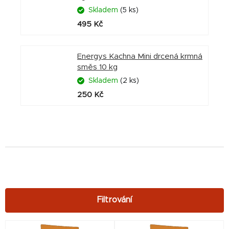
Skladem
(5 ks)
495 Kč
Energys Kachna Mini drcená krmná
směs 10 kg
Skladem
(2 ks)
250 Kč
V