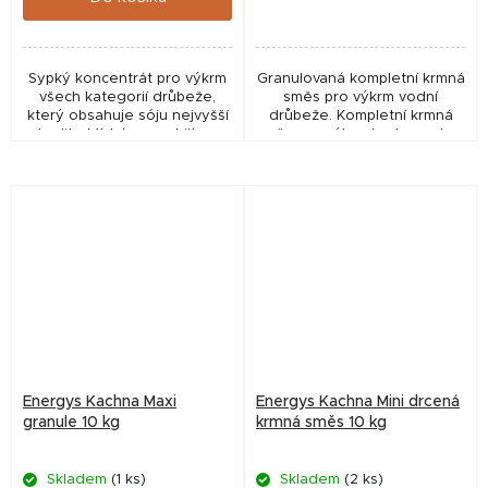
Sypký koncentrát pro výkrm
Granulovaná kompletní krmná
všech kategorií drůbeže,
směs pro výkrm vodní
který obsahuje sóju nejvyšší
drůbeže. Kompletní krmná
kvality. Míchá se s obilím v
směs pro výkrm kachen a hus
poměru 20 – 40 % (dle druhu
vhodná od 3. týdne věku až
nebo fáze výkrmu). Přispívá k
do porážky. Vyvážené
rychlému...
složení podporuje správnou...
Energys Kachna Maxi
Energys Kachna Mini drcená
granule 10 kg
krmná směs 10 kg
Skladem
(1 ks)
Skladem
(2 ks)