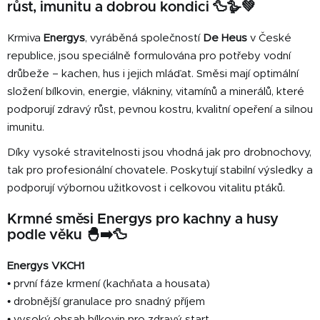
růst, imunitu a dobrou kondici 🦆🪿💚
á
d
Krmiva
Energys
, vyráběná společností
De Heus
v České
a
c
republice, jsou speciálně formulována pro potřeby vodní
í
drůbeže – kachen, hus i jejich mláďat. Směsi mají optimální
p
složení bílkovin, energie, vlákniny, vitamínů a minerálů, které
r
podporují zdravý růst, pevnou kostru, kvalitní opeření a silnou
v
imunitu.
k
y
Díky vysoké stravitelnosti jsou vhodná jak pro drobnochovy,
v
tak pro profesionální chovatele. Poskytují stabilní výsledky a
ý
podporují výbornou užitkovost i celkovou vitalitu ptáků.
p
i
Krmné směsi Energys pro kachny a husy
s
podle věku 🐣➡️🦆
u
Energys VKCH1
• první fáze krmení (kachňata a housata)
• drobnější granulace pro snadný příjem
• vysoký obsah bílkovin pro zdravý start