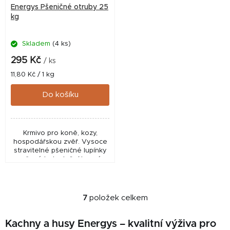
Energys Pšeničné otruby 25
kg
Skladem
(4 ks)
295 Kč
/ ks
Měrná
11,80 Kč / 1 kg
cena:
Do košíku
Krmivo pro koně, kozy,
hospodářskou zvěř. Vysoce
stravitelné pšeničné lupínky
určené k doplnění krmné
dávky pro koně.
7
položek celkem
O
v
Kachny a husy Energys – kvalitní výživa pro
l