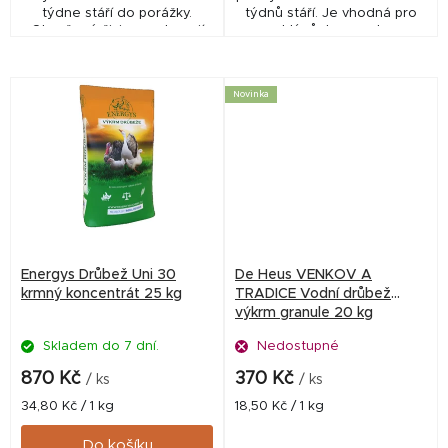
týdne stáří do porážky.
týdnů stáří. Je vhodná pro
Obsažené živiny podporují
rychlý růst a vysokou
rychlý růst, vysokou
zmasilost.
zmasilost a delikátní chuť
masa.
Novinka
Energys Drůbež Uni 30
De Heus VENKOV A
krmný koncentrát 25 kg
TRADICE Vodní drůbež
výkrm granule 20 kg
Skladem do 7 dní.
Nedostupné
870 Kč
370 Kč
/ ks
/ ks
Měrná
Měrná
34,80 Kč / 1 kg
18,50 Kč / 1 kg
cena:
cena:
Do košíku