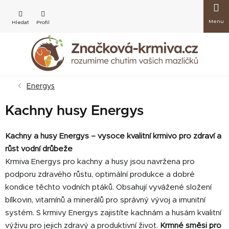
Přejít
Nákup
na
obsah
košík
Energys
Kachny husy Energys
Kachny a husy Energys – vysoce kvalitní krmivo pro zdraví a
růst vodní drůbeže
Krmiva Energys pro kachny a husy jsou navržena pro
podporu zdravého růstu, optimální produkce a dobré
kondice těchto vodních ptáků. Obsahují vyvážené složení
bílkovin, vitamínů a minerálů pro správný vývoj a imunitní
systém. S krmivy Energys zajistíte kachnám a husám kvalitní
výživu pro jejich zdravý a produktivní život.
Krmné směsi pro