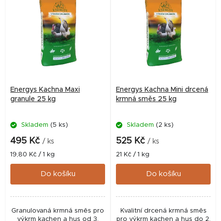
ý
p
i
s
p
r
Energys Kachna Maxi
Energys Kachna Mini drcená
o
granule 25 kg
krmná směs 25 kg
d
Skladem
(5 ks)
Skladem
(2 ks)
u
k
495 Kč
525 Kč
/ ks
/ ks
t
Měrná
Měrná
19,80 Kč / 1 kg
21 Kč / 1 kg
cena:
cena:
ů
Do košíku
Do košíku
Granulovaná krmná směs pro
Kvalitní drcená krmná směs
výkrm kachen a hus od 3.
pro výkrm kachen a hus do 2.