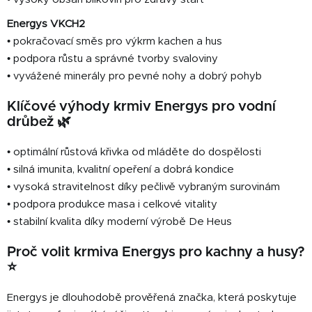
Energys VKCH2
• pokračovací směs pro výkrm kachen a hus
• podpora růstu a správné tvorby svaloviny
• vyvážené minerály pro pevné nohy a dobrý pohyb
Klíčové výhody krmiv Energys pro vodní
drůbež 🌿
• optimální růstová křivka od mláděte do dospělosti
• silná imunita, kvalitní opeření a dobrá kondice
• vysoká stravitelnost díky pečlivě vybraným surovinám
• podpora produkce masa i celkové vitality
• stabilní kvalita díky moderní výrobě De Heus
Proč volit krmiva Energys pro kachny a husy?
⭐
Energys je dlouhodobě prověřená značka, která poskytuje