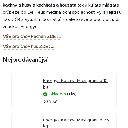
kachny a husy a kachňata a housata
tedy kuřata mláďata
drůbeže od De Heus mezinárodní společnosti vyrábějící i u
nás v ČR s využitím poznatků z celého světa pod obchodní
značkou Energys.
VŠE pro chov kachen ZDE : ...
VŠE pro chov hus ZDE : ...
Nejprodávanější
Energys Kachna Maxi granule 10
kg
Skladem
(1 ks)
230 Kč
Energys Kachna Maxi granule 25
kg