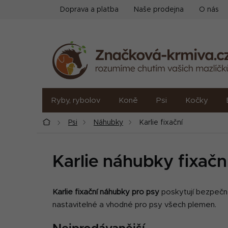
Přejít
Doprava a platba
Naše prodejna
O nás
na
obsah
Ryby, rybolov
Koně
Psi
Kočky
Domů
Psi
Náhubky
Karlie fixační
Karlie náhubky fixačn
Karlie fixační náhubky pro psy
poskytují bezpečné
nastavitelné a vhodné pro psy všech plemen.