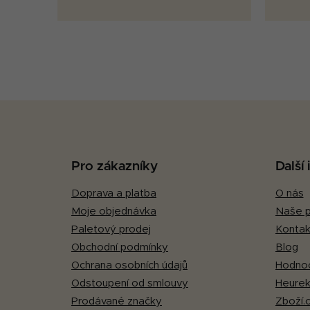
Z
á
p
Pro zákazníky
Další
a
Doprava a platba
O nás
t
Moje objednávka
Naše p
í
Paletový prodej
Kontak
Obchodní podmínky
Blog
Ochrana osobních údajů
Hodnoc
Odstoupení od smlouvy
Heurek
Prodávané značky
Zboží.