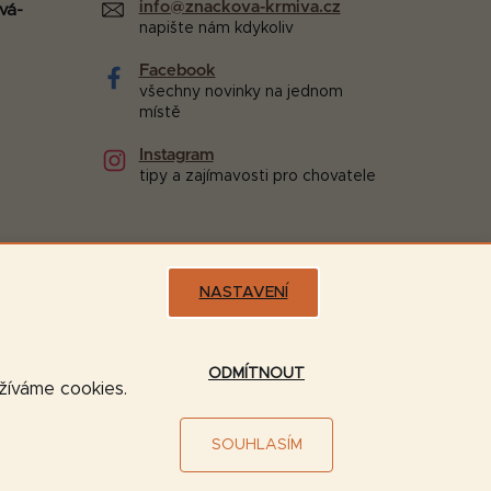
info@znackova-krmiva.cz
vá-
napište nám kdykoliv
Facebook
všechny novinky na jednom
místě
Instagram
tipy a zajímavosti pro chovatele
NASTAVENÍ
Možnosti dopravy:
ODMÍTNOUT
užíváme cookies.
SOUHLASÍM
Vytvořil Shoptet