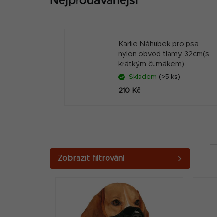
Nejprodávanější
Karlie Náhubek pro psa
nylon obvod tlamy 32cm(s
krátkým čumákem)
Skladem
(>5 ks)
210 Kč
P
o
V
s
ý
t
p