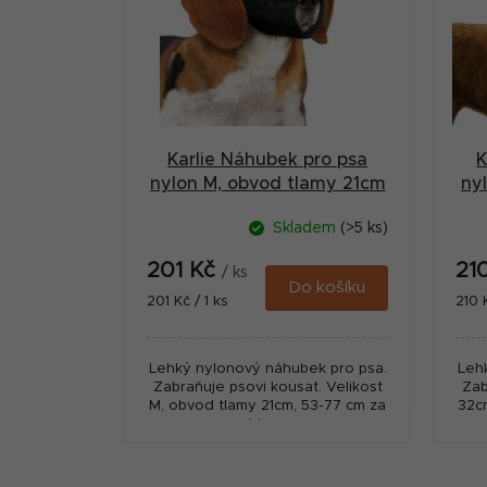
r
i
a
s
n
p
n
r
í
Karlie Náhubek pro psa
K
o
p
nylon M, obvod tlamy 21cm
ny
d
a
Skladem
(>5 ks)
u
n
201 Kč
21
k
/ ks
e
Do košíku
Měrná
Měr
201 Kč / 1 ks
210 
t
cena:
cena
l
ů
Lehký nylonový náhubek pro psa.
Leh
Zabraňuje psovi kousat. Velikost
Zab
M, obvod tlamy 21cm, 53-77 cm za
32c
hlavu
z