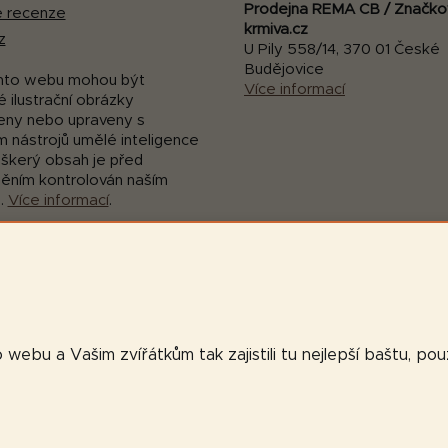
Prodejna REMA CB / Značko
 recenze
krmiva.cz
z
U Pily 558/14, 370 01 České
Budějovice
mto webu mohou být
Více informací
 ilustrační obrázky
eny nebo upraveny s
m nástrojů umělé inteligence
eškerý obsah je před
něním kontrolován naším
.
Více informací
.
webu a Vašim zvířátkům tak zajistili tu nejlepší baštu, po
va vyhrazena.
Upravit nastavení cookies