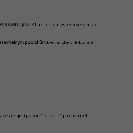
vání svého psa
. Ať už jde o návštěvu veterináře
stavitelným popruhům
lze náhubek dokonale
ce a zajistí pohodlí i bezpečí pro psa i jeho