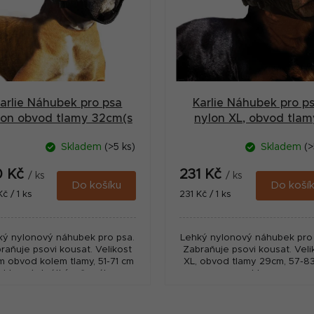
arlie Náhubek pro psa
Karlie Náhubek pro p
lon obvod tlamy 32cm(s
nylon XL, obvod tlam
krátkým čumákem)
29cm
Skladem
(>5 ks)
Skladem
(>
0 Kč
231 Kč
/ ks
/ ks
Do košíku
Do koší
ná
Měrná
Kč / 1 ks
231 Kč / 1 ks
:
cena:
ký nylonový náhubek pro psa.
Lehký nylonový náhubek pro 
raňuje psovi kousat. Velikost
Zabraňuje psovi kousat. Veli
m obvod kolem tlamy, 51-71 cm
XL, obvod tlamy 29cm, 57-8
a hlavu (s krátkým čumákem,
za hlavu
boxer…).
O