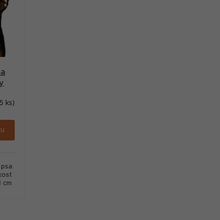
sa
y
5 ks)
ku
psa.
kost
3 cm