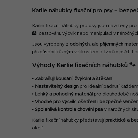
Karlie náhubky fixační pro psy – bezpeč
Karlie fixační náhubky pro psy jsou navrženy pro 
🏥, cestování, výcvik nebo manipulaci v náročných
Jsou vyrobeny z
odolných, ale příjemných mater
přizpůsobit různým velikostem a tvarům psích tlam
Výhody Karlie fixačních náhubků 🐾
•
Zabraňují kousání, žvýkání a štěkání
•
Nastavitelný design
pro ideální padnutí každém
•
Lehký a pohodlný materiál
pro dlouhodobé noš
•
Vhodné pro výcvik, ošetření i bezpečné venčen
•
Spolehlivá kontrola chování psa
v náročných sit
Karlie fixační náhubky představují
praktické a be
okolí.