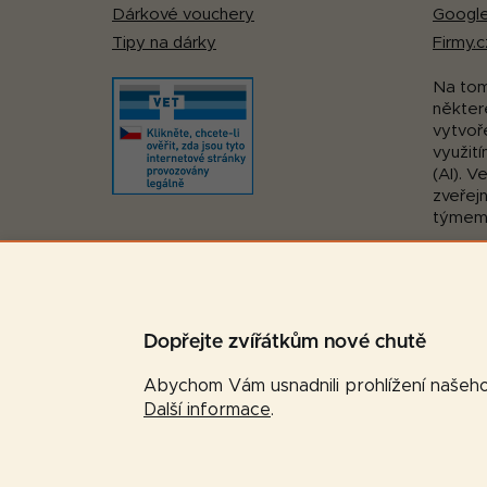
Dárkové vouchery
Google
Tipy na dárky
Firmy.c
Na to
některé
vytvoř
využití
(AI). V
zveřej
týmem
Pohodlná platba:
Dopřejte zvířátkům nové chutě
Abychom Vám usnadnili prohlížení našeho 
Další informace
.
Copyright 2026
Značková-krmiva.cz
. Všechna prá