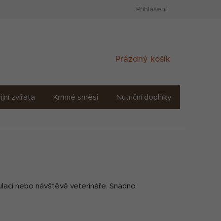
Přihlášení
Nákupní
Prázdný košík
košík
ijní zvířata
Krmné směsi
Nutriční doplňky
Sůl solné
ulaci nebo návštěvě veterináře. Snadno