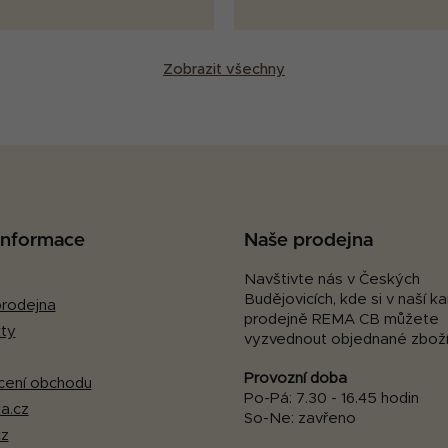
Zobrazit všechny
 informace
Naše prodejna
Navštivte nás v Českých
Budějovicích, kde si v naší 
rodejna
prodejně REMA CB můžete
ty
vyzvednout objednané zboží
Provozní doba
ení obchodu
Po-Pá: 7.30 - 16.45 hodin
a.cz
So-Ne: zavřeno
cz