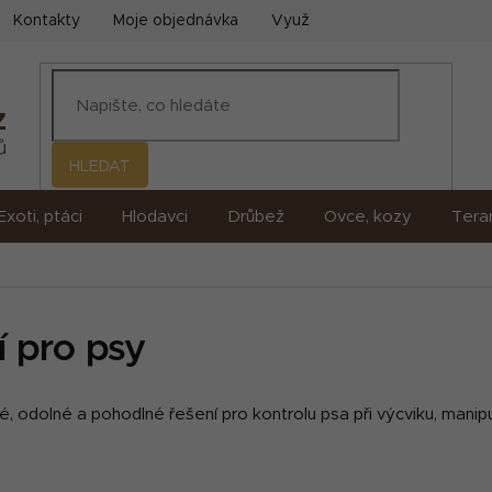
Kontakty
Moje objednávka
Využití umělé inteligence (AI)
HLEDAT
Exoti, ptáci
Hlodavci
Drůbež
Ovce, kozy
Terar
í pro psy
, odolné a pohodlné řešení pro kontrolu psa při výcviku, manip