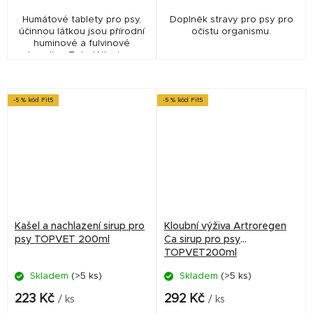
Humátové tablety pro psy,
Doplněk stravy pro psy pro
účinnou látkou jsou přírodní
očistu organismu.
huminové a fulvinové
kyseliny. Tyto látky jsou
vysoce biologicky a
chemicky aktivní.
✅ Veterinární přípravek...
-5 % kód Fit5
-5 % kód Fit5
Kašel a nachlazení sirup pro
Kloubní výživa Artroregen
psy TOPVET 200ml
Ca sirup pro psy
TOPVET200ml
Skladem
(>5 ks)
Skladem
(>5 ks)
223 Kč
292 Kč
/ ks
/ ks