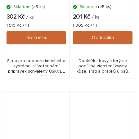
Skladem
(>5 ks)
Skladem
(>5 ks)
302 Kč
201 Kč
/ ks
/ ks
Měrná
Měrná
1 510 Kč / 1 l
1 005 Kč / 1 l
cena:
cena:
Do košíku
Do košíku
Sirup pro podporu imunitního
Doplněk stravy, který se
systému. ✅ Veterinární
podílí na zlepšení kvality
přípravek schválený ÚSKVBL
kůže, srsti a drápků u psů.
pod číslem: 158-16/C