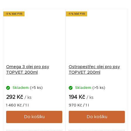
-5 % kód Fit5
-5 % kód Fit5
Omega 3 olej pro psy
Ostropestřec olej pro psy
TOPVET 200ml
TOPVET 200ml
Skladem
(>5 ks)
Skladem
(>5 ks)
292 Kč
194 Kč
/ ks
/ ks
Měrná
Měrná
1 460 Kč / 1 l
970 Kč / 1 l
cena:
cena:
Do košíku
Do košíku