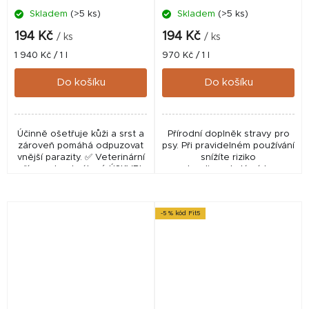
Skladem
(>5 ks)
Skladem
(>5 ks)
194 Kč
194 Kč
/ ks
/ ks
Měrná
Měrná
1 940 Kč / 1 l
970 Kč / 1 l
cena:
cena:
Do košíku
Do košíku
Účinně ošetřuje kůži a srst a
Přírodní doplněk stravy pro
zároveň pomáhá odpuzovat
psy. Při pravidelném používání
vnější parazity. ✅ Veterinární
snížíte riziko
přípravek schválený ÚSKVBL
kardiovaskulárních
pod číslem: 098‑22/C
onemocnění, snížíte hladinu
cholesterolu v krvi, významně
zlepšíte kvalitu srsti.
-5 % kód Fit5