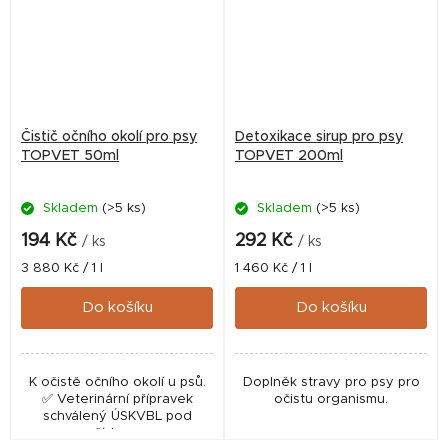
Čistič očního okolí pro psy
Detoxikace sirup pro psy
TOPVET 50ml
TOPVET 200ml
Skladem
(>5 ks)
Skladem
(>5 ks)
194 Kč
292 Kč
/ ks
/ ks
Měrná
Měrná
3 880 Kč / 1 l
1 460 Kč / 1 l
cena:
cena:
Do košíku
Do košíku
K očistě očního okolí u psů.
Doplněk stravy pro psy pro
✅ Veterinární přípravek
očistu organismu.
schválený ÚSKVBL pod
číslem: