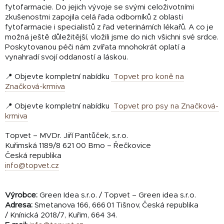
fytofarmacie. Do jejich vývoje se svými celoživotními
zkušenostmi zapojila celá řada odborníků z oblasti
fytofarmacie i specialistů z řad veterinárních lékařů. A co je
možná ještě důležitější, vložili jsme do nich všichni své srdce.
Poskytovanou péči nám zvířata mnohokrát oplatí a
vynahradí svojí oddaností a láskou.
📍 Objevte kompletní nabídku
Topvet pro koně na
Značková-krmiva
📍 Objevte kompletní nabídku
Topvet pro psy na Značková-
krmiva
Topvet – MVDr. Jiří Pantůček, s.r.o.
Kuřimská 1189/8 621 00 Brno – Řečkovice
Česká republika
info@topvet.cz
Výrobce:
Green Idea s.r.o. / Topvet – Green idea s.r.o.
Adresa:
Smetanova 166, 666 01 Tišnov, Česká republika
/
Knínická 2018/7, Kuřim, 664 34.