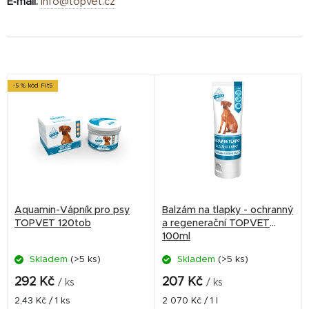
E‑mail:
info@topvet.cz
V
-5 % kód Fit5
ý
p
i
s
p
r
Aquamin-Vápník pro psy
Balzám na tlapky - ochranný
o
TOPVET 120tob
a regenerační TOPVET
100ml
d
Skladem
(>5 ks)
Skladem
(>5 ks)
u
k
292 Kč
207 Kč
/ ks
/ ks
t
Měrná
Měrná
2,43 Kč / 1 ks
2 070 Kč / 1 l