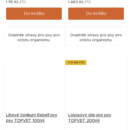
Měrná
Měrná
1 115 Kč / 1 l
1 460 Kč / 1 l
cena:
cena:
Do košíku
Do košíku
Doplněk stravy pro psy pro
Doplněk stravy pro psy pro
očistu organismu.
očistu organismu.
-5 % kód Fit5
Lihové tonikum Repell pro
Lososový olej pro psy
psy TOPVET 100ml
TOPVET 200ml