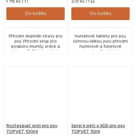
Měrná
Měrná
1 715 Kč / 1 l
3,01 Kč / 1 ks
cena:
cena:
Do košíku
Do košíku
Přírodní doplněk stravy pro
Humátové tablety pro psy,
psy. Přírodní sirup pro
účinnou látkou jsou přírodní
podporu imunity, srdce a
huminové a fulvinové
jater psů 📄 Veterinární
kyseliny. Podávání
schválení: ÚSKVBL číslo 051-
huminových kyselin
16/C
prokazatelně snižuje projevy
průjmů. ✅ Veterinární...
Rozčesávač srsti pro psy
Sprej k péči o kůži pro psy
TOPVET 100ml
TOPVET 10ml