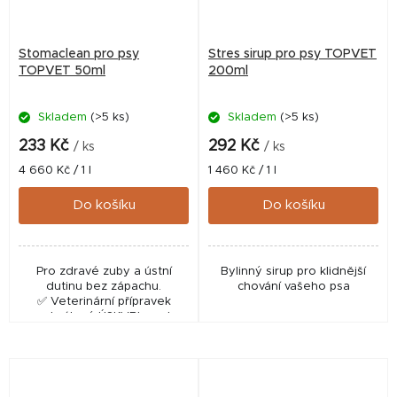
Stomaclean pro psy
Stres sirup pro psy TOPVET
TOPVET 50ml
200ml
Skladem
(>5 ks)
Skladem
(>5 ks)
233 Kč
292 Kč
/ ks
/ ks
Měrná
Měrná
4 660 Kč / 1 l
1 460 Kč / 1 l
cena:
cena:
Do košíku
Do košíku
Pro zdravé zuby a ústní
Bylinný sirup pro klidnější
dutinu bez zápachu.
chování vašeho psa
✅ Veterinární přípravek
schválený ÚSKVBL pod
číslem: 037‑20/C