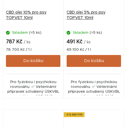
CBD olej 10% pro psy
CBD olej 5% pro psy
TOPVET 10ml
TOPVET 10ml
Skladem
(>5 ks)
Skladem
(>5 ks)
787 Kč
491 Kč
/ ks
/ ks
Měrná
Měrná
78 700 Kč / 1 l
49 100 Kč / 1 l
cena:
cena:
Do košíku
Do košíku
Pro fyzickou i psychickou
Pro fyzickou i psychickou
rovnováhu. ✅ Veterinární
rovnováhu. ✅ Veterinární
přípravek schválený ÚSKVBL
přípravek schválený ÚSKVBL
pod číslem: 207-23/C
pod číslem: 206-23/C
-5 % kód Fit5