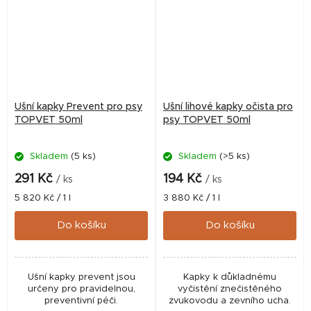
Ušní kapky Prevent pro psy
Ušní lihové kapky očista pro
TOPVET 50ml
psy TOPVET 50ml
Skladem
(5 ks)
Skladem
(>5 ks)
291 Kč
194 Kč
/ ks
/ ks
Měrná
Měrná
5 820 Kč / 1 l
3 880 Kč / 1 l
cena:
cena:
Do košíku
Do košíku
Ušní kapky prevent jsou
Kapky k důkladnému
určeny pro pravidelnou,
vyčistění znečistěného
preventivní péči.
zvukovodu a zevního ucha.