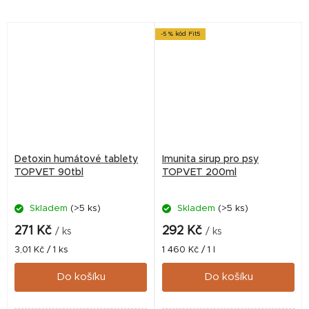
-5 % kód Fit5
Detoxin humátové tablety
Imunita sirup pro psy
TOPVET 90tbl
TOPVET 200ml
Skladem
(>5 ks)
Skladem
(>5 ks)
271 Kč
292 Kč
/ ks
/ ks
Měrná
Měrná
3,01 Kč / 1 ks
1 460 Kč / 1 l
cena:
cena:
Do košíku
Do košíku