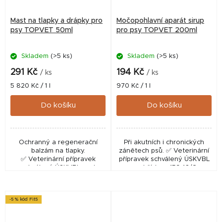
Mast na tlapky a drápky pro
Močopohlavní aparát sirup
psy TOPVET 50ml
pro psy TOPVET 200ml
Skladem
(>5 ks)
Skladem
(>5 ks)
291 Kč
194 Kč
/ ks
/ ks
Měrná
Měrná
5 820 Kč / 1 l
970 Kč / 1 l
cena:
cena:
Do košíku
Do košíku
Ochranný a regenerační
Při akutních i chronických
balzám na tlapky.
zánětech psů. ✅ Veterinární
✅ Veterinární přípravek
přípravek schválený ÚSKVBL
schválený ÚSKVBL pod
pod číslem: 159-16/C
číslem: 027‑20/C
-5 % kód Fit5