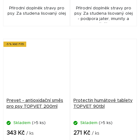
Přírodní doplněk stravy pro
Přírodní doplněk stravy pro
psy. Za studena lisovaný olej
psy. Za studena lisovaný olej
- podpora jater, imunity a
vitality.
-5 % kód Fit5
Prevet - antioxidační směs
Protectin humátové tablety
pro psy TOPVET 200ml
TOPVET 90tbl
Skladem
(>5 ks)
Skladem
(>5 ks)
343 Kč
271 Kč
/ ks
/ ks