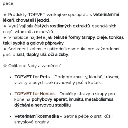
péče.
🔸 Produkty TOPVET vznikají ve spolupráci s
veterinárními
lékaři, chovateli i jezdci
.
🔸 Využívají sílu
čistých rostlinných extraktů
, esenciálních
olejů, vitaminů a minerálů.
🔸 V nabídce najdete jak
tekuté formy (sirupy, oleje, tonika),
tak i sypké a gelové přípravky
.
🔸 Sortiment zahrnuje i přírodní kosmetiku pro každodenní
péči o
srst, tlapky, uši, oči a zuby
.
💡 Oblíbené řady a zaměření:
TOPVET for Pets
– Podpora imunity, kloubů, trávení,
vitality a psychické rovnováhy psů a koček.
TOPVET for Horses
– Doplňky stravy a sirupy pro
koně na
pohybový aparát, imunitu, metabolismus,
dýchání a nervovou stabilitu
.
Veterinární kosmetika
– Šetrná péče o srst, kůži i
smyslové orgány.