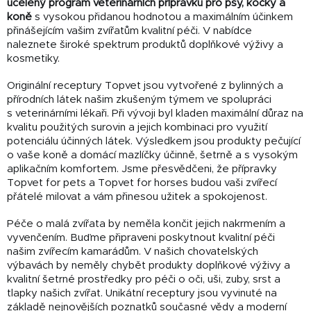
ucelený program veterinárních přípravků pro psy, kočky a
koně
s vysokou přidanou hodnotou a maximálním účinkem
přinášejícím vašim zvířatům kvalitní péči. V nabídce
naleznete široké spektrum produktů doplňkové výživy a
kosmetiky.
Originální receptury Topvet jsou vytvořené z bylinných a
přírodních látek našim zkušeným týmem ve spolupráci
s veterinárními lékaři. Při vývoji byl kladen maximální důraz na
kvalitu použitých surovin a jejich kombinaci pro využití
potenciálu účinných látek. Výsledkem jsou produkty pečující
o vaše koně a domácí mazlíčky účinně, šetrně a s vysokým
aplikačním komfortem. Jsme přesvědčeni, že přípravky
Topvet for pets a Topvet for horses budou vaši zvířecí
přátelé milovat a vám přinesou užitek a spokojenost.
Péče o malá zvířata by neměla končit jejich nakrmením a
vyvenčením. Buďme připraveni poskytnout kvalitní péči
našim zvířecím kamarádům. V našich chovatelských
výbavách by neměly chybět produkty doplňkové výživy a
kvalitní šetrné prostředky pro péči o oči, uši, zuby, srst a
tlapky našich zvířat. Unikátní receptury jsou vyvinuté na
základě nejnovějších poznatků současné vědy a moderní