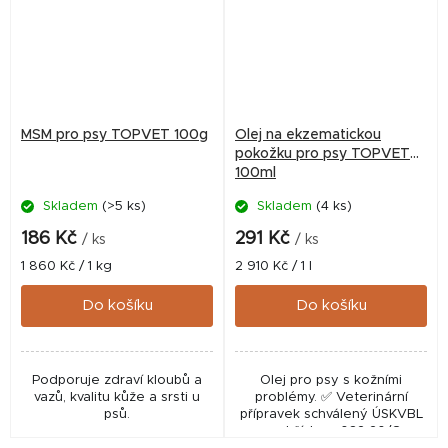
MSM pro psy TOPVET 100g
Olej na ekzematickou
pokožku pro psy TOPVET
100ml
Skladem
(>5 ks)
Skladem
(4 ks)
Průměrné
hodnocení
186 Kč
291 Kč
/ ks
/ ks
produktu
Měrná
Měrná
1 860 Kč / 1 kg
2 910 Kč / 1 l
je
cena:
cena:
5,0
Do košíku
Do košíku
z
5
hvězdiček.
Podporuje zdraví kloubů a
Olej pro psy s kožními
vazů, kvalitu kůže a srsti u
problémy. ✅ Veterinární
psů.
přípravek schválený ÚSKVBL
pod číslem: 032‑20/C