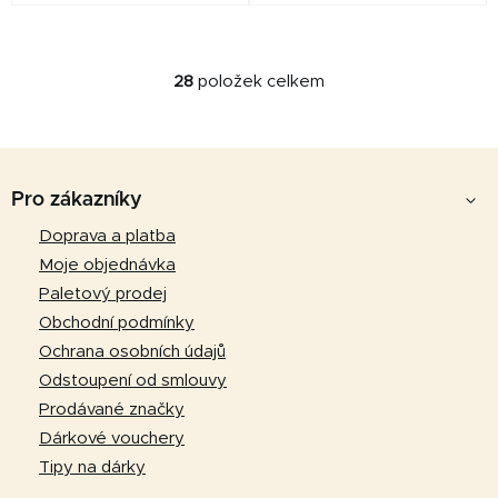
28
položek celkem
O
v
l
Z
á
d
á
Pro zákazníky
a
p
Doprava a platba
c
a
í
Moje objednávka
p
t
Paletový prodej
r
í
Obchodní podmínky
v
Ochrana osobních údajů
k
Odstoupení od smlouvy
y
v
Prodávané značky
ý
Dárkové vouchery
p
Tipy na dárky
i