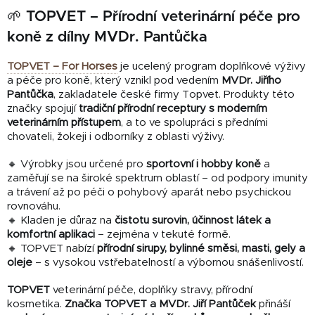
🌱 TOPVET – Přírodní veterinární péče pro
koně z dílny MVDr. Pantůčka
TOPVET – For Horses
je ucelený program doplňkové výživy
a péče pro koně, který vznikl pod vedením
MVDr. Jiřího
Pantůčka
, zakladatele české firmy Topvet. Produkty této
značky spojují
tradiční přírodní receptury s moderním
veterinárním přístupem
, a to ve spolupráci s předními
chovateli, žokeji i odborníky z oblasti výživy.
🔸 Výrobky jsou určené pro
sportovní i hobby koně
a
zaměřují se na široké spektrum oblastí – od podpory imunity
a trávení až po péči o pohybový aparát nebo psychickou
rovnováhu.
🔸 Kladen je důraz na
čistotu surovin, účinnost látek a
komfortní aplikaci
– zejména v tekuté formě.
🔸 TOPVET nabízí
přírodní sirupy, bylinné směsi, masti, gely a
oleje
– s vysokou vstřebatelností a výbornou snášenlivostí.
TOPVET
veterinární péče, doplňky stravy, přírodní
kosmetika.
Značka TOPVET a MVDr. Jiří Pantůček
přináší