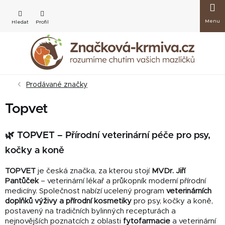
Přejít
Nákup
na
obsah
košík
Prodávané značky
Topvet
🌿 TOPVET – Přírodní veterinární péče pro psy,
kočky a koně
TOPVET
je česká značka, za kterou stojí
MVDr. Jiří
Pantůček
– veterinární lékař a průkopník moderní přírodní
medicíny. Společnost nabízí ucelený program
veterinárních
doplňků výživy a přírodní kosmetiky
pro psy, kočky a koně,
postavený na tradičních bylinných recepturách a
nejnovějších poznatcích z oblasti
fytofarmacie
a veterinární