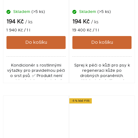
Skladem
(>5 ks)
Skladem
(>5 ks)
194 Kč
194 Kč
/ ks
/ ks
Měrná
Měrná
1 940 Kč / 1 l
19 400 Kč / 1 l
cena:
cena:
Do košíku
Do košíku
Kondicionér s rostlinnými
Sprej k péči o kůži pro psy k
výtažky pro pravidelnou péči
regeneraci kůže po
o srst psů. ✅ Produkt není
drobných poraněních.
evidován jako veterinární
✅ Veterinární přípravek
léčivý přípravek v databázi
schválený ÚSKVBL pod
ÚSKVBL.
číslem: 029‑20/C
-5 % kód Fit5