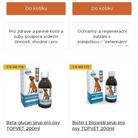
cena:
cena:
ů
Do košíku
Do košíku
Pro zdravé a pevné kosti a
Ochranný a regenerační
zuby, podpora srdeční
balzám s
činnosti, vhodné i pro
pumpičkou.✅ Veterinární
štěňata v období
přípravek schválený ÚSKVBL
intenzivního růstu
pod číslem: 114-19/C
-5 % kód Fit5
-5 % kód Fit5
Beta-glucan sirup pro psy
Biotin s boswelií sirup pro
TOPVET 200ml
psy TOPVET 200ml