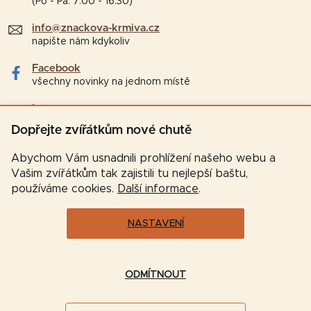
(Po - Pá: 7:00 - 16:30)
info@znackova-krmiva.cz
napište nám kdykoliv
Facebook
všechny novinky na jednom místě
Instagram
tipy a zajímavosti pro chovatele
Dopřejte zvířátkům nové chutě
Abychom Vám usnadnili prohlížení našeho webu a
Vašim zvířátkům tak zajistili tu nejlepší baštu,
používáme cookies.
Další informace
.
NASTAVENÍ
Vytvořil Shoptet
ODMÍTNOUT
Copyright 2026
Značková-krmiva.cz
. Všechna práva