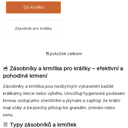
cena:
Do košíku
Zásobník pro králíky.
11
položek celkem
O
v
🥣
Zásobníky a krmítka pro králíky – efektivní a
l
á
pohodlné krmení
d
Zásobníky a krmítka jsou nezbytným vybavením každé
a
králíkárny, klece nebo výběhu. Umožňují hygienické podávání
c
í
krmiva, snižují jeho znečištění a plýtvání a zajišťují, že králíci
p
mají stálý a bezpečný přístup ke granulím, zrninám nebo
r
senu.
v
🐰
Typy zásobníků a krmítek
k