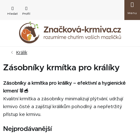
Přejít
Nákup
na
obsah
košík
Králík
Zásobníky krmítka pro králíky
Zásobníky a krmítka pro králíky – efektivní a hygienické
krmení 🐰🥣
Kvalitní krmítka a zásobníky minimalizují plýtvání, udržují
krmivo čisté a zajišťují králíkům pohodlný a nepřetržitý
přístup ke krmivu.
Nejprodávanější