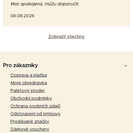
Moc spokojená, můžu doporučit.
06.08.2026
Zobrazit všechny
Z
á
Pro zákazníky
p
Doprava a platba
a
Moje objednávka
t
Paletový prodej
í
Obchodní podmínky
Ochrana osobních údajů
Odstoupení od smlouvy
Prodávané značky
Dárkové vouchery