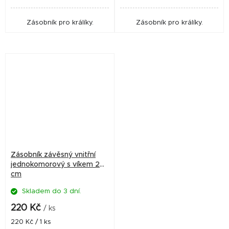
Zásobník pro králíky.
Zásobník pro králíky.
Zásobník závěsný vnitřní
jednokomorový s víkem 20
cm
Skladem do 3 dní.
220 Kč
/ ks
Měrná
220 Kč / 1 ks