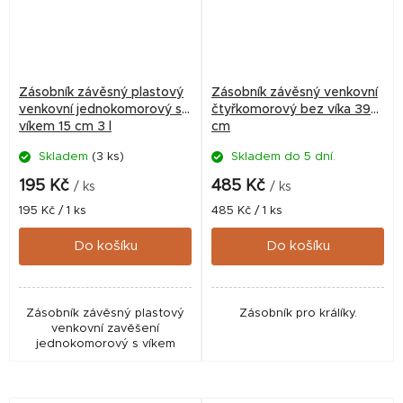
Zásobník závěsný plastový
Zásobník závěsný venkovní
venkovní jednokomorový s
čtyřkomorový bez víka 39
víkem 15 cm 3 l
cm
Skladem
(3 ks)
Skladem do 5 dní.
195 Kč
485 Kč
/ ks
/ ks
Měrná
Měrná
195 Kč / 1 ks
485 Kč / 1 ks
cena:
cena:
Do košíku
Do košíku
Zásobník závěsný plastový
Zásobník pro králíky.
venkovní zavěšení
jednokomorový s víkem