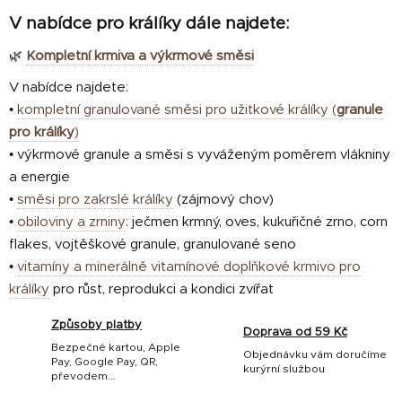
V nabídce pro králíky dále najdete:
🌿
Kompletní krmiva a výkrmové směsi
V nabídce najdete:
•
kompletní granulované směsi pro užitkové králíky (
granule
pro králíky
)
• výkrmové granule a směsi s vyváženým poměrem vlákniny
a energie
•
směsi pro zakrslé králíky
(zájmový chov)
•
obiloviny a zrniny
: ječmen krmný, oves, kukuřičné zrno, corn
flakes, vojtěškové granule, granulované seno
•
vitamíny a minerálně vitamínové doplňkové krmivo pro
králíky
pro růst, reprodukci a kondici zvířat
Způsoby platby
Doprava od 59 Kč
Bezpečné kartou, Apple
Objednávku vám doručíme
Pay, Google Pay, QR,
kurýrní službou
převodem...