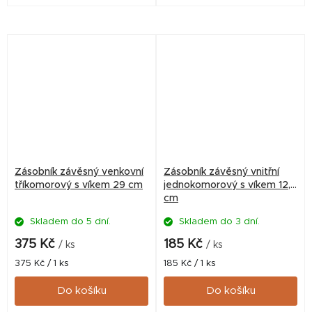
Zásobník závěsný venkovní
Zásobník závěsný vnitřní
tříkomorový s víkem 29 cm
jednokomorový s víkem 12,5
cm
Skladem do 5 dní.
Skladem do 3 dní.
375 Kč
185 Kč
/ ks
/ ks
Měrná
Měrná
375 Kč / 1 ks
185 Kč / 1 ks
cena:
cena:
Do košíku
Do košíku