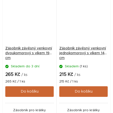
Zásobník závěsný venkovní
Zásobník závěsný venkovní
dvoukomorový s víkem 19
jednokomorový s víkem 14
cm
cm
Skladem do 3 dní.
Skladem
(1 ks)
265 Kč
215 Kč
/ ks
/ ks
Měrná
Měrná
265 Kč / 1 ks
215 Kč / 1 ks
cena:
cena:
Do košíku
Do košíku
Zásobník pro králíky.
Zásobník pro králíky