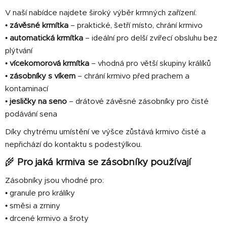
y
V naší nabídce najdete široký výběr krmných zařízení:
v
•
závěsné krmítka
– praktické, šetří místo, chrání krmivo
ý
•
automatická krmítka
– ideální pro delší zvířecí obsluhu bez
p
i
plýtvání
s
•
vícekomorová krmítka
– vhodná pro větší skupiny králíků
u
•
zásobníky s víkem
– chrání krmivo před prachem a
kontaminací
•
jesličky na seno
– drátové závěsné zásobníky pro čisté
podávání sena
Díky chytrému umístění ve výšce zůstává krmivo čisté a
nepřichází do kontaktu s podestýlkou.
🌾
Pro jaká krmiva se zásobníky používají
Zásobníky jsou vhodné pro:
• granule pro králíky
• směsi a zrniny
• drcené krmivo a šroty