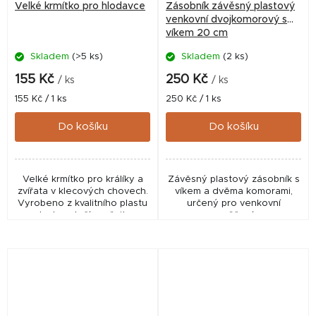
Velké krmítko pro hlodavce
Zásobník závěsný plastový
venkovní dvojkomorový s
víkem 20 cm
Skladem
(>5 ks)
Skladem
(2 ks)
155 Kč
250 Kč
/ ks
/ ks
Měrná
Měrná
155 Kč / 1 ks
250 Kč / 1 ks
cena:
cena:
Do košíku
Do košíku
Velké krmítko pro králíky a
Závěsný plastový zásobník s
zvířata v klecových chovech.
víkem a dvěma komorami,
Vyrobeno z kvalitního plastu
určený pro venkovní
a plechu, stačí zavěsit na
zavěšení.
klec, případně dvířka v
menších klecích.