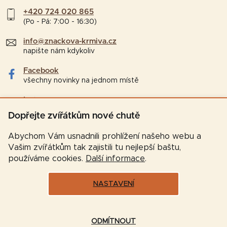
+420 724 020 865
(Po - Pá: 7:00 - 16:30)
info@znackova-krmiva.cz
napište nám kdykoliv
Facebook
všechny novinky na jednom místě
Instagram
tipy a zajímavosti pro chovatele
Dopřejte zvířátkům nové chutě
Abychom Vám usnadnili prohlížení našeho webu a
Vašim zvířátkům tak zajistili tu nejlepší baštu,
používáme cookies.
Další informace
.
NASTAVENÍ
Vytvořil Shoptet
ODMÍTNOUT