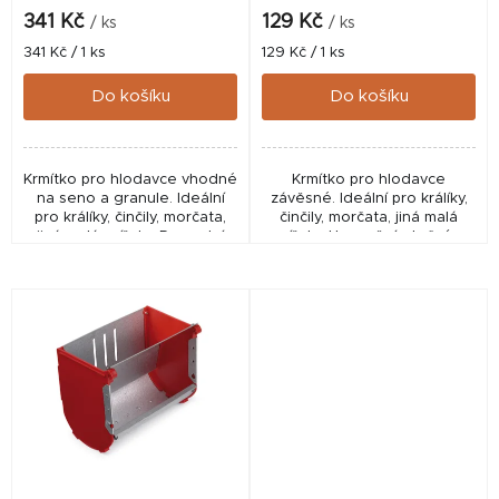
k
341 Kč
129 Kč
/ ks
/ ks
t
Měrná
Měrná
341 Kč / 1 ks
129 Kč / 1 ks
cena:
cena:
ů
Do košíku
Do košíku
Krmítko pro hlodavce vhodné
Krmítko pro hlodavce
na seno a granule. Ideální
závěsné. Ideální pro králíky,
pro králíky, činčily, morčata,
činčily, morčata, jiná malá
jiná malá zvířata. Do zadní
zvířata. Upevnění otočným
části umístíte seno, do
šroubem, lze jej snadno
přední části jakékoliv krmivo
upevnit do drátěné klece na
od zrnin...
libovolném místě a...