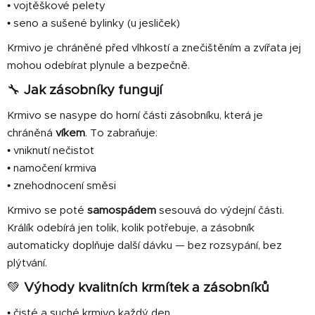
• vojtěškové pelety
• seno a sušené bylinky (u jesliček)
Krmivo je chráněné před vlhkostí a znečištěním a zvířata jej
mohou odebírat plynule a bezpečně.
🔧
Jak zásobníky fungují
Krmivo se nasype do horní části zásobníku, která je
chráněná
víkem
. To zabraňuje:
• vniknutí nečistot
• namočení krmiva
• znehodnocení směsi
Krmivo se poté
samospádem
sesouvá do výdejní části.
Králík odebírá jen tolik, kolik potřebuje, a zásobník
automaticky doplňuje další dávku — bez rozsypání, bez
plýtvání.
💚
Výhody kvalitních krmítek a zásobníků
• čisté a suché krmivo každý den