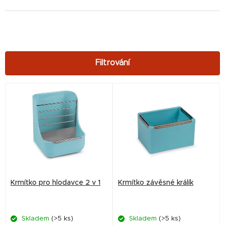
V
ý
p
i
s
p
r
Krmítko pro hlodavce 2 v 1
Krmítko závěsné králík
o
d
Skladem
(>5 ks)
Skladem
(>5 ks)
u