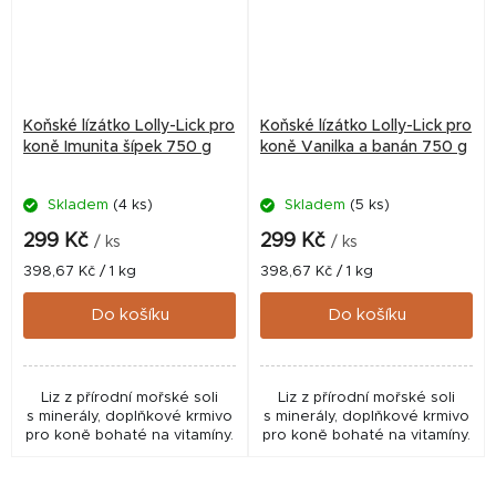
Koňské lízátko Lolly-Lick pro
Koňské lízátko Lolly-Lick pro
koně Imunita šípek 750 g
koně Vanilka a banán 750 g
Skladem
(4 ks)
Skladem
(5 ks)
299 Kč
299 Kč
/ ks
/ ks
Měrná
Měrná
398,67 Kč / 1 kg
398,67 Kč / 1 kg
cena:
cena:
Do košíku
Do košíku
Liz z přírodní mořské soli
Liz z přírodní mořské soli
s minerály, doplňkové krmivo
s minerály, doplňkové krmivo
pro koně bohaté na vitamíny.
pro koně bohaté na vitamíny.