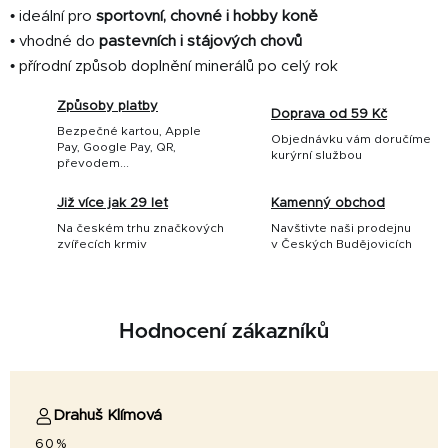
• ideální pro
sportovní, chovné i hobby koně
• vhodné do
pastevních i stájových chovů
• přírodní způsob doplnění minerálů po celý rok
Způsoby platby
Doprava od 59 Kč
Bezpečné kartou, Apple
Objednávku vám doručíme
Pay, Google Pay, QR,
kurýrní službou
převodem...
Již více jak 29 let
Kamenný obchod
Na českém trhu značkových
Navštivte naši prodejnu
zvířecích krmiv
v Českých Budějovicích
Hodnocení zákazníků
Drahuš Klímová
60%