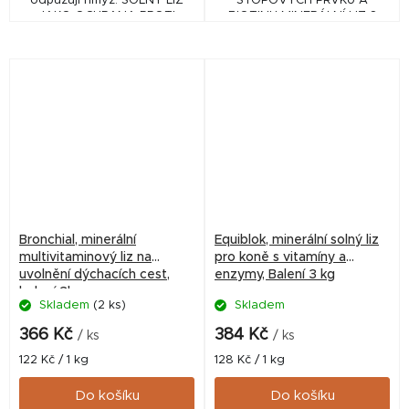
odpuzují hmyz. SOLNÝ LIZ
STOPOVÝCH PRVKŮ A
JAKO OCHRANA PROTI
BIOTINU MINERÁLNÍ LIZ S
HMYZU
BIOTINEM, SELENEM A
VITAMINEM E
Bronchial, minerální
Equiblok, minerální solný liz
multivitaminový liz na
pro koně s vitamíny a
uvolnění dýchacích cest,
enzymy, Balení 3 kg
balení 3kg
Skladem
(2 ks)
Skladem
366 Kč
384 Kč
/ ks
/ ks
Měrná
Měrná
122 Kč / 1 kg
128 Kč / 1 kg
cena:
cena:
Do košíku
Do košíku