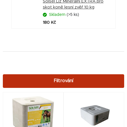
Solsel Liz Minerální EXTRA pro
skot koně lesní zvěř 10 kg
Skladem
(>5 ks)
180 Kč
V
ý
p
i