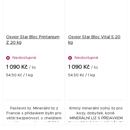
Osvior Star Bloc Printanium
Osvior Star Bloc Vital S 20
Z 20 kg
kg
Nedostupné
Nedostupné
1 090 Kč
1 090 Kč
/ ks
/ ks
Měrná
Měrná
54,50 Kč / 1 kg
54,50 Kč / 1 kg
cena:
cena:
Pastevní liz. Minerální liz z
Krmný minerální solný liz pro
Francie s přídavkem bylin pro
kozy, dobytek, koně.
větší bezpečnost, s chelátem
MINERÁLNÍ LIZ S PŘÍDAVKEM
hořčíku a zeolitem. LIZ PRO
BYLIN PRO POSILUJÍCÍ ÚČINEK
PASTEVNÍ OBDOBÍ, SVÝM
ORGANIZMU A REPRODUKCI