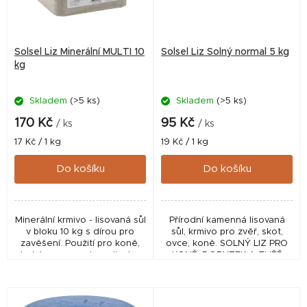
s
p
r
Solsel Liz Minerální MULTI 10
Solsel Liz Solný normal 5 kg
o
kg
d
Skladem
(>5 ks)
Skladem
(>5 ks)
u
k
170 Kč
95 Kč
/ ks
/ ks
t
Měrná
Měrná
17 Kč / 1 kg
19 Kč / 1 kg
cena:
cena:
ů
Do košíku
Do košíku
Minerální krmivo - lisovaná sůl
Přírodní kamenná lisovaná
v bloku 10 kg s dírou pro
sůl, krmivo pro zvěř, skot,
zavěšení. Použití pro koně,
ovce, koně. SOLNÝ LIZ PRO
skot, kozy, prasata a divokou
KONĚ, DOBYTEK A ZVĚŘ
zvěř. Kvůli zvýšenému
výskytu stopových prvků smí
toto...