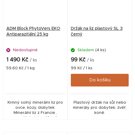
ADM Block PhytoVers EKO
Držák na liz plastový SL 3
Antiparazitální 25 kg
černý
Nedostupné
Skladem
(4 ks)
1 490 Kč
99 Kč
/ ks
/ ks
Měrná
Měrná
59,60 Kč / 1 kg
99 Kč / 1 ks
cena:
cena:
Do košíku
Krmný solný minerální liz pro
Plastový držák na sůl nebo
ovce, kozy, dobytek.
minerály pro dobytek, zvěř,
Minerální liz z Francie ,
koně.
esenciální oleje z 10 bylin
zaručují hlístopudný efekt,
vhodný pro EKO zemědělství,
bio....