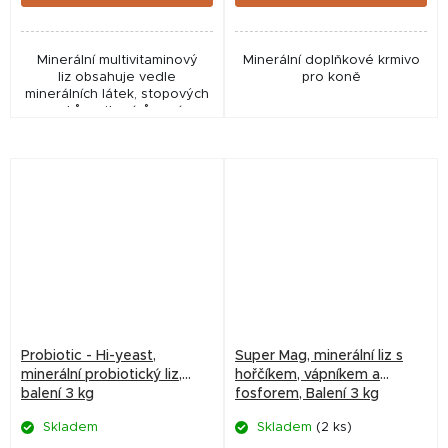
Minerální multivitaminový
Minerální doplňkové krmivo
liz obsahuje vedle
pro koně
minerálních látek, stopových
prvků a vitamínů navíc
přírodní éterické oleje z máty
a eukalyptu na zklidnění
dýchacích cest a...
Probiotic - Hi-yeast,
Super Mag, minerální liz s
minerální probiotický liz,
hořčíkem, vápníkem a
balení 3 kg
fosforem, Balení 3 kg
Skladem
Skladem
(2 ks)