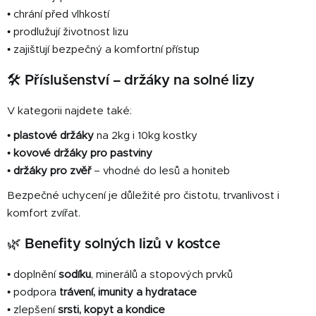
• chrání před vlhkostí
• prodlužují životnost lizu
• zajišťují bezpečný a komfortní přístup
🛠️
Příslušenství – držáky na solné lizy
V kategorii najdete také:
•
plastové držáky
na 2kg i 10kg kostky
•
kovové držáky pro pastviny
•
držáky pro zvěř
– vhodné do lesů a honiteb
Bezpečné uchycení je důležité pro čistotu, trvanlivost i
komfort zvířat.
🌿
Benefity solných lizů v kostce
• doplnění
sodíku
, minerálů a stopových prvků
• podpora
trávení, imunity a hydratace
• zlepšení
srsti, kopyt a kondice