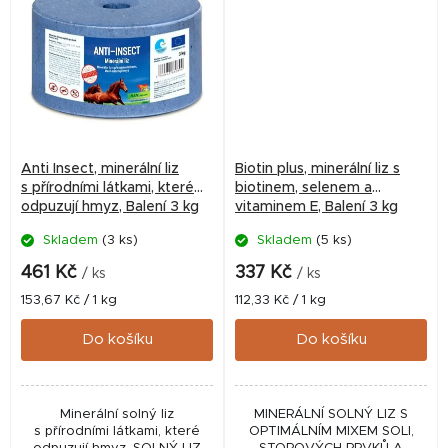
Anti Insect, minerální liz
Biotin plus, minerální liz s
s přírodními látkami, které
biotinem, selenem a
odpuzují hmyz, Balení 3 kg
vitaminem E, Balení 3 kg
Skladem
(3 ks)
Skladem
(5 ks)
461 Kč
337 Kč
/ ks
/ ks
Měrná
Měrná
153,67 Kč / 1 kg
112,33 Kč / 1 kg
cena:
cena:
Do košíku
Do košíku
Minerální solný liz
MINERÁLNÍ SOLNÝ LIZ S
s přírodními látkami, které
OPTIMÁLNÍM MIXEM SOLI,