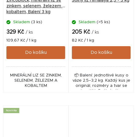
Zincoblock, minerální liz se
Solný liz Himalaya 2,5 - 3 kg
zinkem, selenem, železem a
kobaltem, Balení 3 kg
Skladem
(3 ks)
Skladem
(>5 ks)
329 Kč
205 Kč
/ ks
/ ks
Měrná
Měrná
109,67 Kč / 1 kg
82 Kč / 1 kg
cena:
cena:
Do košíku
Do košíku
MINERÁLNÍ LIZ SE ZINKEM,
📦 Balení: jednotlivé kusy o
SELENEM, ŽELEZEM A
váze 2,5–3,2 kg. Každý kus je
KOBALTEM
originál, rozměry a tvar se
mohou lišit. Reálná váha se
pohybuje mezi 2,5-3,2 kg
nelze ovlivnit KAMENNÝ...
Novinka