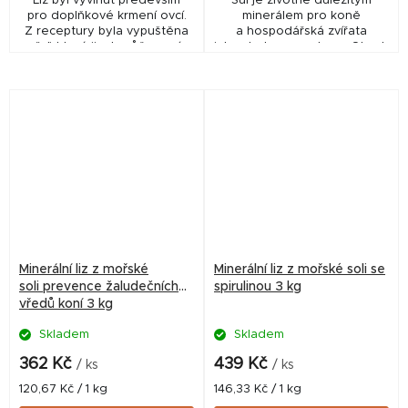
Liz byl vyvinut především
Sůl je životně důležitým
pro doplňkové krmení ovcí.
minerálem pro koně
Z receptury byla vypuštěna
a hospodářská zvířata
měď, která jinak může ovcím
jako skot, ovce a kozy. Obsah
způsobovat zdravotní
přírodní soli v pastevní píci a
problémy. Liz je vhodný
senu není pro potřeby
nejen pro ovce...
zvířat...
Minerální liz z mořské
Minerální liz z mořské soli se
soli prevence žaludečních
spirulinou 3 kg
vředů koní 3 kg
Skladem
Skladem
362 Kč
439 Kč
/ ks
/ ks
Měrná
Měrná
120,67 Kč / 1 kg
146,33 Kč / 1 kg
cena:
cena: