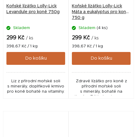
Koňské lízátko Lolly-Lick
Koňské lízátko Lolly-Lick
Levandule pro koně 750g
Máta a eukalyptus pro koně
750 g
Skladem
Skladem
(4 ks)
299 Kč
299 Kč
/ ks
/ ks
Měrná
Měrná
398,67 Kč / 1 kg
398,67 Kč / 1 kg
cena:
cena:
Do košíku
Do košíku
Liz z přírodní mořské soli
Zdravé lízátko pro koně z
s minerály, doplňkové krmivo
přírodní mořské soli
pro koně bohaté na vitamíny.
s minerály, bohaté na
vitamíny. Základem je vysoce
kvalitní středomořská sůl s
přírodním jódem bohatá na...