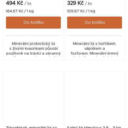
494 Kč
329 Kč
/ ks
/ ks
Měrná
Měrná
164,67 Kč / 1 kg
109,67 Kč / 1 kg
cena:
cena:
Do košíku
Do košíku
Minerální probiotický liz
Minerální liz s hořčíkem,
s živými kvasinkami působí
vápníkem a
pozitivně na trávící a obranný
fosforem. Minerální krmný
systém v organismu zejména
doplněk pro koně, krávy,
koní. MINERÁLNÍ
ovce a kozy. SOLNÝ LIZ
PROBIOTICKÝ LIZ S ŽIVÝMI
SUPER MAG SE SPECIÁLNÍ
KVASINKAMI...
KOMBINACÍ HOŘČÍKU,
VÁPNÍKU,...