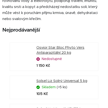
rovnováhu vody a elektrolytů, podporují trávení, imunitu,
kvalitu srsti a kopyt a předcházejí nedostatku soli, který
může vést k poruchám příjmu krmiva, únavě, dehydrataci
nebo svalovým křečím.
Nejprodávanější
Osvior Star Bloc Phyto Vers
Antiparazitální 20 kg
Nedostupné
1 150 Kč
Solsel Liz Solný Universal 5 kg
Skladem
(>5 ks)
105 Kč