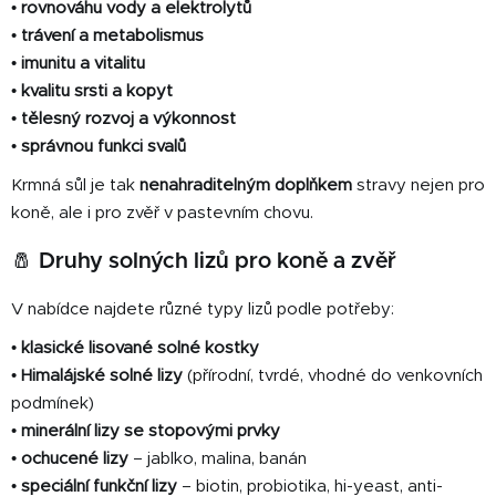
p
•
rovnováhu vody a elektrolytů
i
•
trávení a metabolismus
s
•
imunitu a vitalitu
u
•
kvalitu srsti a kopyt
•
tělesný rozvoj a výkonnost
•
správnou funkci svalů
Krmná sůl je tak
nenahraditelným doplňkem
stravy nejen pro
koně, ale i pro zvěř v pastevním chovu.
🧂
Druhy solných lizů pro koně a zvěř
V nabídce najdete různé typy lizů podle potřeby:
•
klasické lisované solné kostky
•
Himalájské solné lizy
(přírodní, tvrdé, vhodné do venkovních
podmínek)
•
minerální lizy se stopovými prvky
•
ochucené lizy
– jablko, malina, banán
•
speciální funkční lizy
– biotin, probiotika, hi-yeast, anti-