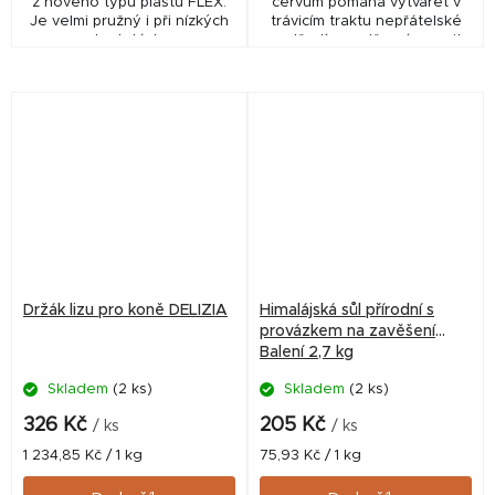
z nového typu plastu FLEX.
červům pomáhá vytvářet v
Je velmi pružný i při nízkých
trávicím traktu nepřátelské
teplotách.
prostředí pro střevní parazity.
MINERÁLNÍ LIZ SE SPECIÁLNĚ
VYVINUTOU BYLINNOU
SMĚSÍ PROTI ČERVŮM
Držák lizu pro koně DELIZIA
Himalájská sůl přírodní s
provázkem na zavěšení
Balení 2,7 kg
Skladem
(2 ks)
Skladem
(2 ks)
326 Kč
205 Kč
/ ks
/ ks
Měrná
Měrná
1 234,85 Kč / 1 kg
75,93 Kč / 1 kg
cena:
cena: