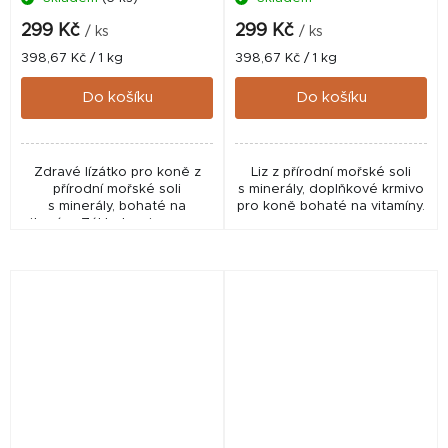
299 Kč
299 Kč
/ ks
/ ks
Měrná
Měrná
398,67 Kč / 1 kg
398,67 Kč / 1 kg
cena:
cena:
Do košíku
Do košíku
Zdravé lízátko pro koně z
Liz z přírodní mořské soli
přírodní mořské soli
s minerály, doplňkové krmivo
s minerály, bohaté na
pro koně bohaté na vitamíny.
vitamíny. Základem je vysoce
kvalitní středomořská sůl s
přírodním jódem bohatá na...