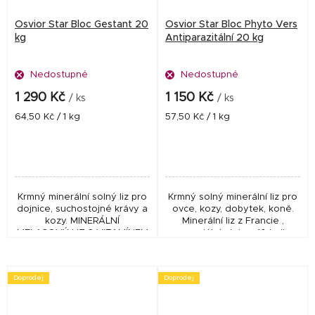
Osvior Star Bloc Gestant 20
Osvior Star Bloc Phyto Vers
kg
Antiparazitální 20 kg
Nedostupné
Nedostupné
1 290 Kč
1 150 Kč
/ ks
/ ks
Měrná
Měrná
64,50 Kč / 1 kg
57,50 Kč / 1 kg
cena:
cena:
Krmný minerální solný liz pro
Krmný solný minerální liz pro
dojnice, suchostojné krávy a
ovce, kozy, dobytek, koně.
kozy. MINERÁLNÍ
Minerální liz z Francie ,
MELASOVÝ LIZ S VITAMÍNEM
esenciální oleje z 10 bylin
E, ORGANICKY VÁZANÝM
zaručují hlístopudný efekt,
SELENEM A ZINKEM PRO
vhodný pro EKO zemědělství,
SKOT, OVCE A
bio....
Doprodej
Doprodej
KOZY VHODNÝ...