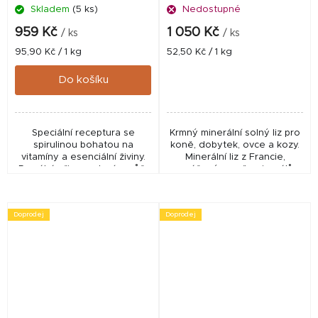
Skladem
(5 ks)
Nedostupné
959 Kč
1 050 Kč
/ ks
/ ks
Měrná
Měrná
95,90 Kč / 1 kg
52,50 Kč / 1 kg
cena:
cena:
Do košíku
Speciální receptura se
Krmný minerální solný liz pro
spirulinou bohatou na
koně, dobytek, ovce a kozy.
vitamíny a esenciální živiny.
Minerální liz z Francie,
Pomáhá při nasvalení a může
vyvážený poměr minerálů,
pozitivně působit na
vhodný pro všechny
energetický metabolismus.
přežvýkavce
Doprodej
Doprodej