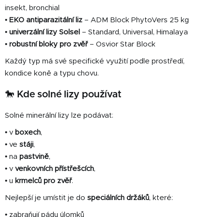
insekt, bronchial
•
EKO antiparazitální liz
– ADM Block PhytoVers 25 kg
•
univerzální lizy Solsel
– Standard, Universal, Himalaya
•
robustní bloky pro zvěř
– Osvior Star Block
Každý typ má své specifické využití podle prostředí,
kondice koně a typu chovu.
🐎
Kde solné lizy používat
Solné minerální lizy lze podávat:
• v
boxech
,
• ve
stáji
,
• na
pastvině
,
• v
venkovních přístřešcích
,
• u
krmelců pro zvěř
.
Nejlepší je umístit je do
speciálních držáků
, které:
• zabraňují pádu úlomků