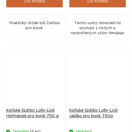
Do košíku
Do košíku
Praktický držák lizů Delizia
Tento solný minerální liz
pro koně.
pochází z čistých a
nedotčených výšin Himálaje
a je bohatým zdrojem
důležitých minerálů.
Koňské lízátko Lolly-Lick
Koňské lízátko Lolly-Lick
Heřmánek pro koně 750 g
Jablko pro koně 750g
Skladem
(5 ks)
Skladem