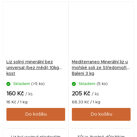
Liz solný minerální bez
Mediterraneo Minerální liz u
universal (bez mědi) 10kg
mořské soli ze Středomoří,
kost
Balení 3 kg
Skladem
(>5 ks)
Skladem
(5 ks)
160 Kč
205 Kč
/ ks
/ ks
Měrná
Měrná
16 Kč / 1 kg
68,33 Kč / 1 kg
cena:
cena:
Do košíku
Do košíku