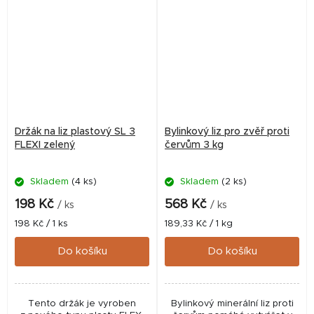
Držák na liz plastový SL 3
Bylinkový liz pro zvěř proti
FLEXI zelený
červům 3 kg
Skladem
(4 ks)
Skladem
(2 ks)
Průměrné
hodnocení
198 Kč
568 Kč
/ ks
/ ks
produktu
Měrná
Měrná
198 Kč / 1 ks
189,33 Kč / 1 kg
je
cena:
cena:
5,0
Do košíku
Do košíku
z
5
hvězdiček.
Tento držák je vyroben
Bylinkový minerální liz proti