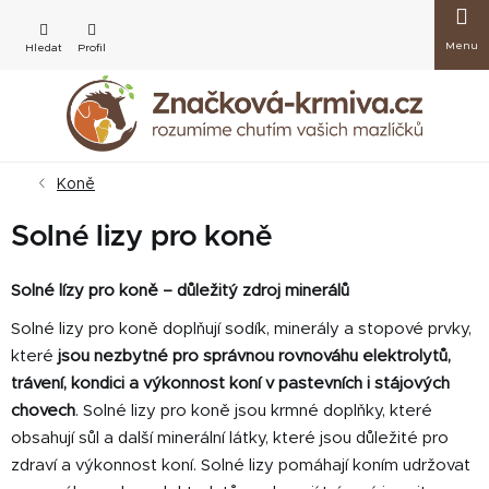
Přejít
Nákup
na
obsah
košík
Koně
Solné lizy pro koně
Solné lízy pro koně – důležitý zdroj minerálů
Solné lizy pro koně doplňují sodík, minerály a stopové prvky,
které
jsou nezbytné pro správnou rovnováhu elektrolytů,
trávení, kondici a výkonnost koní v pastevních i stájových
chovech
. Solné lizy pro koně jsou krmné doplňky, které
obsahují sůl a další minerální látky, které jsou důležité pro
zdraví a výkonnost koní.
Solné lizy pomáhají koním udržovat