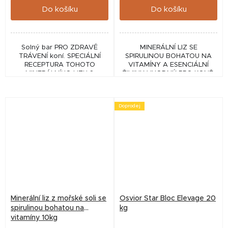
Do košíku
Do košíku
Solný bar PRO ZDRAVÉ
MINERÁLNÍ LIZ SE
TRÁVENÍ koní. SPECIÁLNÍ
SPIRULINOU BOHATOU NA
RECEPTURA TOHOTO
VITAMÍNY A ESENCIÁLNÍ
MINERÁLNÍHO LIZU S
ŽIVINY VHODNÝ PRO KONĚ,
HYDROGENUHLIČITANEM
SKOT, OVCE, KOZY A LESNÍ
SODNÝM POMÁHÁ
ZVĚŘ
NEUTRALIZOVAT ŽALUDEČNÍ
Doprodej
KYSELINU
Minerální liz z mořské soli se
Osvior Star Bloc Elevage 20
spirulinou bohatou na
kg
vitamíny 10kg