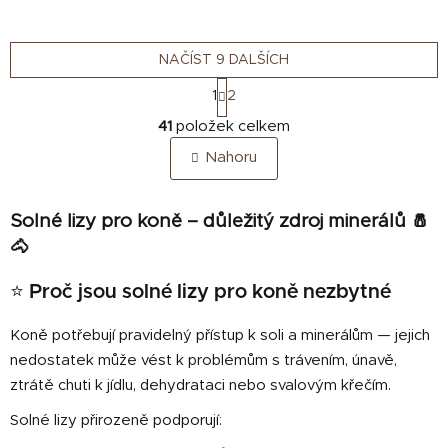
SLOŽENÍM PŮSOBÍ PROTI
PRŮJMŮM
NAČÍST 9 DALŠÍCH
S
1
2
t
O
r
41
položek celkem
v
á
Nahoru
n
l
k
á
o
d
v
Solné lizy pro koně – důležitý zdroj minerálů 🧂
a
á
🐴
c
n
í
í
⭐
Proč jsou solné lizy pro koně nezbytné
p
r
Koně potřebují pravidelný přístup k soli a minerálům — jejich
v
k
nedostatek může vést k problémům s trávením, únavě,
y
ztrátě chuti k jídlu, dehydrataci nebo svalovým křečím.
v
Solné lizy přirozeně podporují:
ý