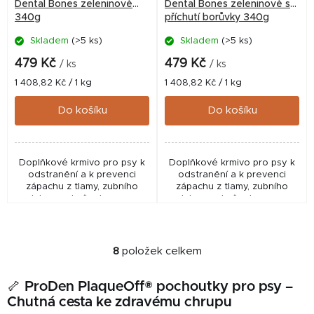
Dental Bones zeleninové
Dental Bones zeleninové s
340g
příchutí borůvky 340g
Skladem
(>5 ks)
Skladem
(>5 ks)
479 Kč
479 Kč
/ ks
/ ks
Měrná
Měrná
1 408,82 Kč / 1 kg
1 408,82 Kč / 1 kg
cena:
cena:
Do košíku
Do košíku
Doplňkové krmivo pro psy k
Doplňkové krmivo pro psy k
odstranění a k prevenci
odstranění a k prevenci
zápachu z tlamy, zubního
zápachu z tlamy, zubního
plaku a zubního kamene.
plaku a zubního kamene.
Vhodné pro malá plemena.
Příchuť borůvka. Vhodné pro
malá plemena.
8
položek celkem
O
v
🦴 ProDen PlaqueOff® pochoutky pro psy –
l
Chutná cesta ke zdravému chrupu
á