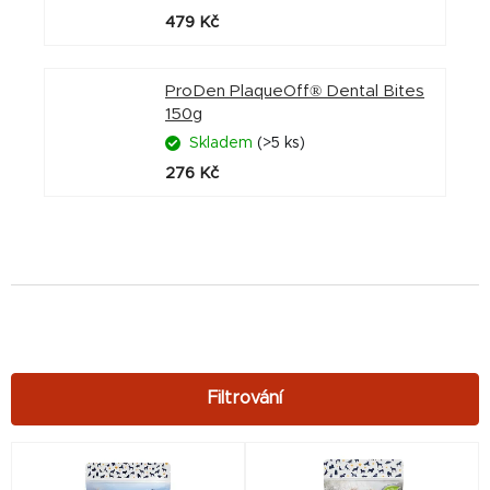
479 Kč
ProDen PlaqueOff® Dental Bites
150g
Skladem
(>5 ks)
276 Kč
V
ý