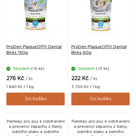
p
i
s
p
r
ProDen PlaqueOff® Dental
ProDen PlaqueOff® Dental
o
Bites 150g
Bites 60g
d
Skladem
(>5 ks)
Skladem
(>5 ks)
u
k
276 Kč
222 Kč
/ ks
/ ks
t
Měrná
Měrná
1 840 Kč / 1 kg
3 700 Kč / 1 kg
cena:
cena:
ů
Do košíku
Do košíku
Pamlsky pro psy k odstranění
Pamlsky pro psy k odstranění
a prevenci zápachu z tlamy,
a prevenci zápachu z tlamy,
zubního plaku a zubního
zubního plaku a zubního