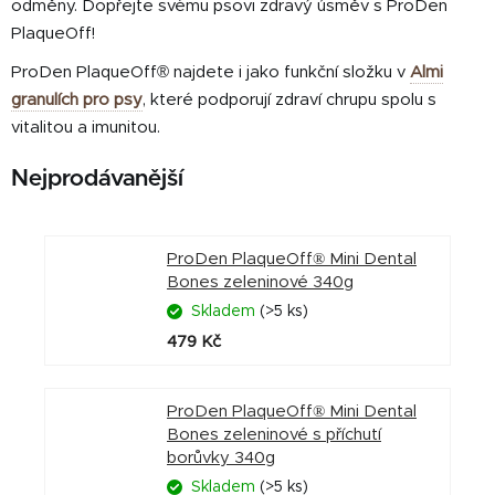
odměny. Dopřejte svému psovi zdravý úsměv s ProDen
PlaqueOff!
ProDen PlaqueOff® najdete i jako funkční složku v
Almi
granulích pro psy
, které podporují zdraví chrupu spolu s
vitalitou a imunitou.
Nejprodávanější
ProDen PlaqueOff® Mini Dental
Bones zeleninové 340g
Skladem
(>5 ks)
479 Kč
ProDen PlaqueOff® Mini Dental
Bones zeleninové s příchutí
borůvky 340g
Skladem
(>5 ks)