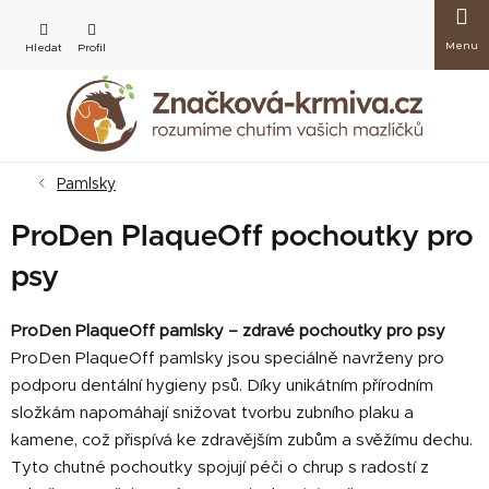
Přejít
Nákup
na
obsah
košík
Pamlsky
ProDen PlaqueOff pochoutky pro
psy
ProDen PlaqueOff pamlsky – zdravé pochoutky pro psy
ProDen PlaqueOff pamlsky jsou speciálně navrženy pro
podporu dentální hygieny psů. Díky unikátním přírodním
složkám napomáhají snižovat tvorbu zubního plaku a
kamene, což přispívá ke zdravějším zubům a svěžímu dechu.
Tyto chutné pochoutky spojují péči o chrup s radostí z