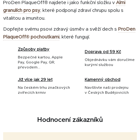
ProDen PlaqueOff® najdete i jako funkční složku v
Almi
granulích pro psy
, které podporují zdraví chrupu spolu s
vitalitou a imunitou.
Dopřejte svému psovi zdravý úsměv a svěží dech s
ProDen
PlaqueOff® pochoutkami
, které fungují.
Způsoby platby
Doprava od 59 Kč
Bezpečné kartou, Apple
Objednávku vám doručíme
Pay, Google Pay, QR,
kurýrní službou
převodem...
Již více jak 29 let
Kamenný obchod
Na českém trhu značkových
Navštivte naši prodejnu
zvířecích krmiv
v Českých Budějovicích
Hodnocení zákazníků