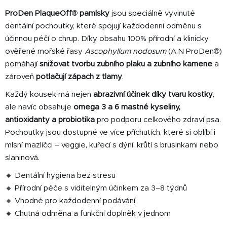
d
ProDen PlaqueOff® pamlsky
jsou speciálně vyvinuté
a
c
dentální pochoutky, které spojují každodenní odměnu s
í
účinnou péčí o chrup. Díky obsahu 100% přírodní a klinicky
p
ověřené mořské řasy
Ascophyllum nodosum
(A.N ProDen®)
r
pomáhají
snižovat tvorbu zubního plaku a zubního kamene
a
v
zároveň
potlačují zápach z tlamy
.
k
y
Každý kousek má nejen
abrazivní účinek díky tvaru kostky
,
v
ale navíc obsahuje
omega 3 a 6 mastné kyseliny,
ý
antioxidanty a probiotika
pro podporu celkového zdraví psa.
p
Pochoutky jsou dostupné ve více příchutích, které si oblíbí i
i
mlsní mazlíčci – veggie, kuřecí s dýní, krůtí s brusinkami nebo
s
slaninová.
u
🔸 Dentální hygiena bez stresu
🔸 Přírodní péče s viditelným účinkem za 3–8 týdnů
🔸 Vhodné pro každodenní podávání
🔸 Chutná odměna a funkční doplněk v jednom