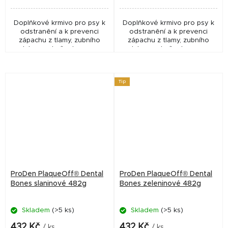
Doplňkové krmivo pro psy k
Doplňkové krmivo pro psy k
odstranění a k prevenci
odstranění a k prevenci
zápachu z tlamy, zubního
zápachu z tlamy, zubního
plaku a zubního kamene.
plaku a zubního kamene.
Tip
ProDen PlaqueOff® Dental
ProDen PlaqueOff® Dental
Bones slaninové 482g
Bones zeleninové 482g
Skladem
(>5 ks)
Skladem
(>5 ks)
432 Kč
432 Kč
/ ks
/ ks