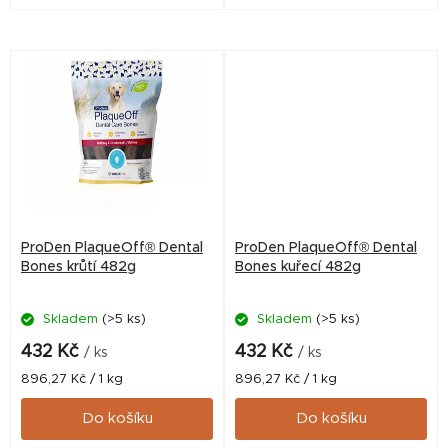
kamene. Doplňkové krmivo.
kamene. Doplňkové krmivo.
ProDen PlaqueOff® Dental
ProDen PlaqueOff® Dental
Bones krůtí 482g
Bones kuřecí 482g
Skladem
(>5 ks)
Skladem
(>5 ks)
432 Kč
432 Kč
/ ks
/ ks
Měrná
Měrná
896,27 Kč / 1 kg
896,27 Kč / 1 kg
cena:
cena:
Do košíku
Do košíku