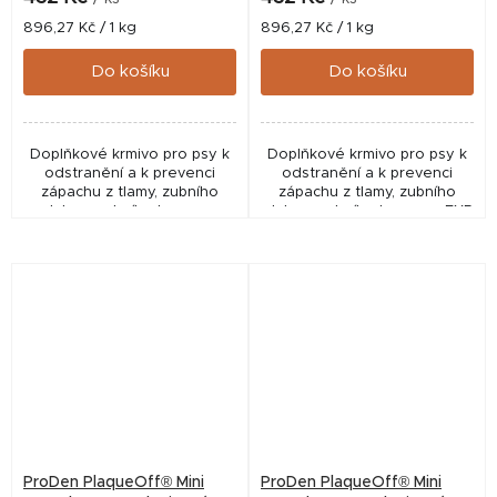
Měrná
Měrná
896,27 Kč / 1 kg
896,27 Kč / 1 kg
cena:
cena:
Do košíku
Do košíku
Doplňkové krmivo pro psy k
Doplňkové krmivo pro psy k
odstranění a k prevenci
odstranění a k prevenci
zápachu z tlamy, zubního
zápachu z tlamy, zubního
plaku a zubního kamene.
plaku a zubního kamene. EXP
05/2025 běžná cena 432 Kč
ProDen PlaqueOff® Mini
ProDen PlaqueOff® Mini