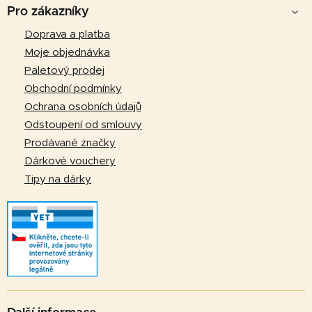
á
Pro zákazníky
p
Doprava a platba
a
Moje objednávka
t
Paletový prodej
í
Obchodní podmínky
Ochrana osobních údajů
Odstoupení od smlouvy
Prodávané značky
Dárkové vouchery
Tipy na dárky