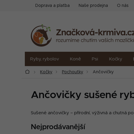
Přejít
Doprava a platba
Naše prodejna
O nás
na
obsah
Ryby, rybolov
Koně
Psi
Kočky
Domů
Kočky
Pochoutky
Ančovičky
Ančovičky sušené ry
Sušené ančovičky – přírodní, výživná a chutná p
Nejprodávanější