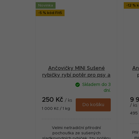
Novinka
-12 % k
-5 % kód Fit5
Ančovičky MINI Sušené
An
rybičky rybí potěr pro psy a
kočky 250 g
Skladem do 3
dní.
250 Kč
9 
/ ks
Do košíku
/ ks
Měrná
1 000 Kč / 1 kg
Měr
495 
cena:
cena
Velmi netradiční přírodní
Pří
pochoutka ze sušených
mo
sladkovodních rybiček, tzv. potěru