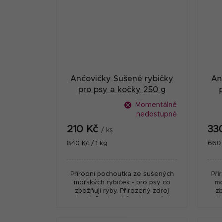
Ančovičky Sušené rybičky
An
pro psy a kočky 250 g
Momentálně
nedostupné
210 Kč
33
/ ks
Měrná
Měr
840 Kč / 1 kg
660 
cena:
cena
Přírodní pochoutka ze sušených
Pří
mořských rybiček - pro psy co
mo
zbožňují ryby. Přirozený zdroj
z
vitamínů, minerálů a stopových
vi
prvků. Vysoká kvalita a velká
p
chutnost. Země původu -...