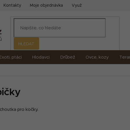
Kontakty
Moje objednávka
Využití umělé inteligence (AI)
HLEDAT
Exoti, ptáci
Hlodavci
Drůbež
Ovce, kozy
Terar
bičky
ochoutka pro kočky.