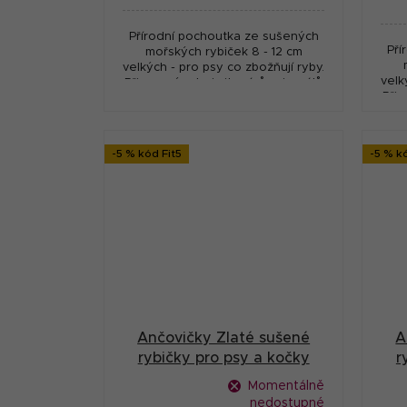
cena
Přírodní pochoutka ze sušených
Pří
mořských rybiček 8 - 12 cm
velkých - pro psy co zbožňují ryby.
velk
Přirozený zdroj vitamínů, minerálů
Přir
a stopových prvků. Vysoká kvalita
a st
a velká...
-5 % kód Fit5
-5 % k
Ančovičky Zlaté sušené
A
rybičky pro psy a kočky
r
250 g
Momentálně
nedostupné