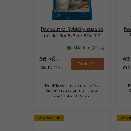
s
n
p
n
r
í
Pochoutka Rybičky sušené
Po
o
p
pro kočky 5-6cm 50g TR
d
a
Skladem
(>5 ks)
u
n
36 Kč
49
k
/ ks
e
Do košíku
Měrná
Měr
720 Kč / 1 kg
980 
t
cena:
cena
l
ů
Doplňkové krmivo pro kočky.
D
Sušené rybky přírodní zdroj
S
vitamínů a minerálů.
-12 % kód Fit12
-12 % k