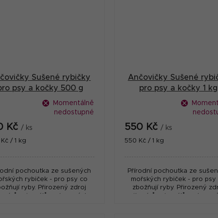
čovičky Sušené rybičky
Ančovičky Sušené rybi
pro psy a kočky 500 g
pro psy a kočky 1 kg
Momentálně
Moment
nedostupné
nedost
0 Kč
550 Kč
/ ks
/ ks
ná
Měrná
Kč / 1 kg
550 Kč / 1 kg
:
cena:
rodní pochoutka ze sušených
Přírodní pochoutka ze suše
řských rybiček - pro psy co
mořských rybiček - pro psy
božňují ryby. Přirozený zdroj
zbožňují ryby. Přirozený zd
tamínů, minerálů a stopových
vitamínů, minerálů a stopov
rvků. Vysoká kvalita a velká
prvků. Vysoká kvalita a vel
chutnost. Země původu -...
chutnost. Země původu -..