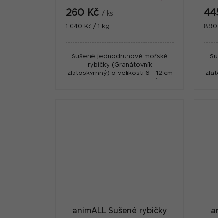
260 Kč
44
/ ks
Měrná
Měr
1 040 Kč / 1 kg
890 
cena:
cena
Sušené jednodruhové mořské
Su
rybičky (Granátovník
zlatoskvrnný) o velikosti 6 - 12 cm
zlat
se zlatavou barvou. Vhodné pro
se 
psy co mají rádi ryby. Velmi zdravá
psy 
přírodní pochoutka, která...
animALL Sušené rybičky
a