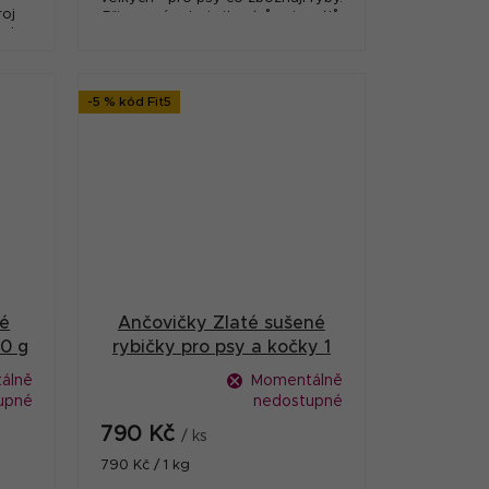
roj
Přirozený zdroj vitamínů, minerálů
ých
a stopových prvků. Vysoká kvalita
ká
a velká...
.
-5 % kód Fit5
né
Ančovičky Zlaté sušené
00 g
rybičky pro psy a kočky 1
kg
álně
Momentálně
upné
nedostupné
790 Kč
/ ks
Měrná
790 Kč / 1 kg
cena: