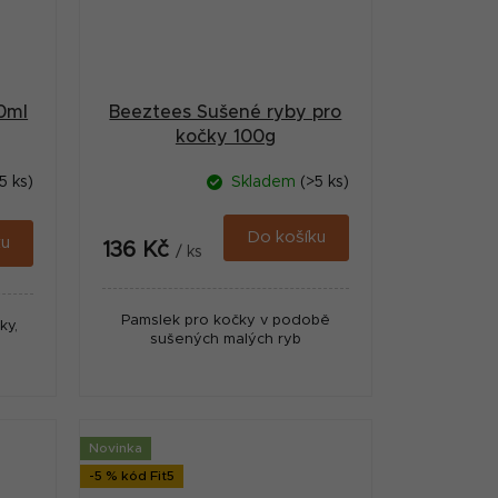
0ml
Beeztees Sušené ryby pro
kočky 100g
5 ks)
Skladem
(>5 ks)
Do košíku
ku
136 Kč
/ ks
Pamslek pro kočky v podobě
ky,
sušených malých ryb
Novinka
-5 % kód Fit5