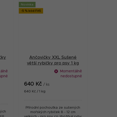
Novinka
-5 % kód Fit5
čky
Ančovičky XXL Sušené
g
větší rybičky pro psy 1 kg
álně
Momentálně
upné
nedostupné
640 Kč
/ ks
Měrná
640 Kč / 1 kg
cena:
Přírodní pochoutka ze sušených
ných
mořských rybiček 8 - 12 cm
 co
velkých - pro psy co zbožňují ryby.