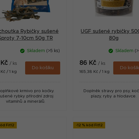
choutka Rybičky sušené
UGF sušené rybičky 50
Šproty 7-10cm 50g TR
80g
Skladem
(>5 ks)
Skladem
(>
 Kč
86 Kč
/ ks
/ ks
Do košíku
Do koší
ná
Měrná
Kč / 1 kg
165,38 Kč / 1 kg
:
cena:
oplňkové krmivo pro kočky.
Doplněk stravy pro psy, koč
ušené rybky přírodní zdroj
plazy, ryby a hlodavce.
vitamínů a minerálů.
ód Fit12
-12 % kód Fit12