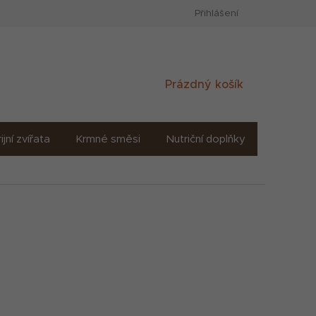
Přihlášení
Nákupní
Prázdný košík
košík
ijní zvířata
Krmné směsi
Nutriční doplňky
Sůl solné