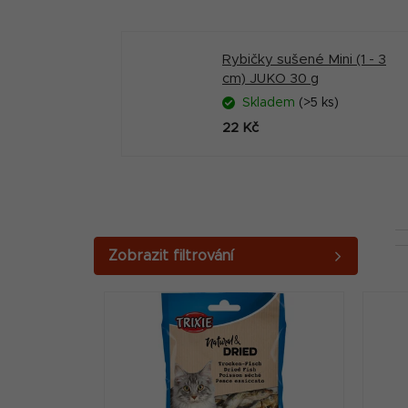
Rybičky sušené Mini (1 - 3
cm) JUKO 30 g
Skladem
(>5 ks)
22 Kč
P
o
V
s
ý
t
p
r
i
a