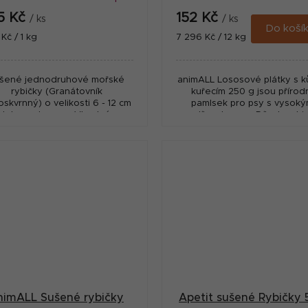
5 Kč
152 Kč
/ ks
/ ks
Do koší
ná
Měrná
Kč / 1 kg
7 296 Kč / 12 kg
:
cena:
šené jednodruhové mořské
animALL Lososové plátky s ků
rybičky (Granátovník
kuřecím 250 g jsou přírod
oskvrnný) o velikosti 6 - 12 cm
pamlsek pro psy s vysok
zlatavou barvou. Vhodné pro
podílem lososa. Díky kombin
co mají rádi ryby. Velmi zdravá
rybího a kuřecího protein
přírodní pochoutka, která...
představují chutnou odměnu
nimALL Sušené rybičky
Apetit sušené Rybičky 