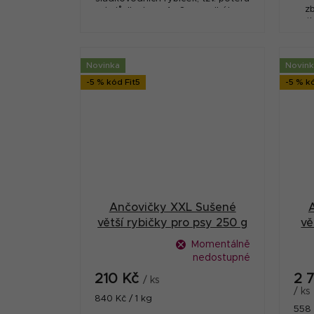
z
( plůdku ) cca 1 - 3 cm velkého.
vi
Ideální jako odměna při výcviku
p
pro psy co zbožňují ryby....
Novinka
Novin
-5 % kód Fit5
-5 % k
Ančovičky XXL Sušené
větší rybičky pro psy 250 g
vě
Momentálně
nedostupné
210 Kč
2 
/ ks
/ ks
Měrná
840 Kč / 1 kg
Měr
558 
cena: