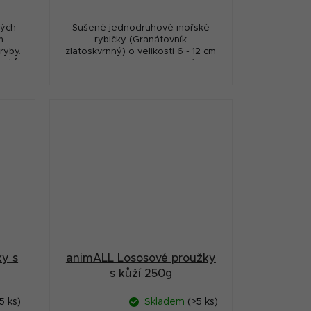
ných
Sušené jednodruhové mořské
m
rybičky (Granátovník
ryby.
zlatoskvrnný) o velikosti 6 - 12 cm
erálů
se zlatavou barvou. Vhodné pro
alita
psy co mají rádi ryby. Velmi zdravá
přírodní pochoutka, která...
ky s
animALL Lososové proužky
s kůží 250g
5 ks)
Skladem
(>5 ks)