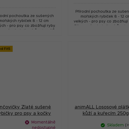
:
Přírodní pochoutka ze suše
rodní pochoutka ze sušených
mořských rybiček 8 - 12 c
mořských rybiček 8 - 12 cm
velkých - pro psy co zbožňují 
ých - pro psy co zbožňují ryby.
Přirozený zdroj vitamínů, min
ozený zdroj vitamínů, minerálů
a stopových prvků. Vysoká kv
opových prvků. Vysoká kvalita
a velká...
a velká...
ód Fit5
nčovičky Zlaté sušené
animALL Lososové plát
ybičky pro psy a kočky
kůží a kuřecím 250g
500 g
Momentálně
Skladem
(>
nedostupné