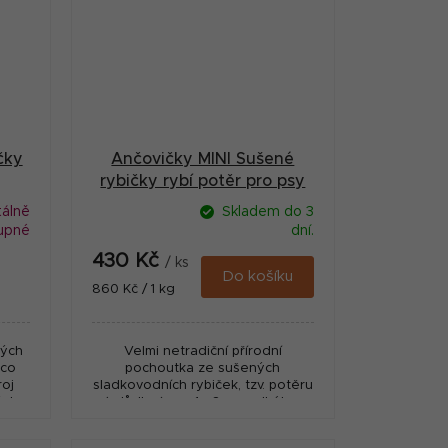
čky
Ančovičky MINI Sušené
rybičky rybí potěr pro psy
500 g
álně
Skladem do 3
upné
dní.
430 Kč
/ ks
Do košíku
Měrná
860 Kč / 1 kg
cena:
ných
Velmi netradiční přírodní
 co
pochoutka ze sušených
roj
sladkovodních rybiček, tzv. potěru
ých
( plůdku ) cca 1 - 3 cm velkého.
ká
Ideální jako odměna při výcviku
.
pro psy co zbožňují ryby....