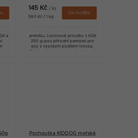
145 Kč
/ ks
ku
Do košíku
Měrná
580 Kč / 1 kg
cena:
ží a
animALL Lososové proužky s kůží
ní
250 g jsou přírodní pamlsek pro
ým
psy s vysokým podílem lososa.
aci
Díky rybímu proteinu představují
u
chutnou odměnu vhodnou pro
...
psy všech plemen a...
50g
Pochoutka KIDDOG mořské