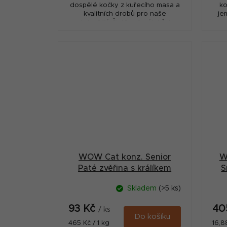
dospělé kočky z kuřecího masa a
ko
kvalitních drobů pro naše
je
nejmlsnější. Čistě kuřecí lahůdka
plné chuti.
v
vnit
WOW Cat konz. Senior
W
Paté zvěřina s králíkem
S
200g
Skladem
(>5 ks)
93 Kč
40
/ ks
Do košíku
Měrná
Měr
465 Kč / 1 kg
16,8