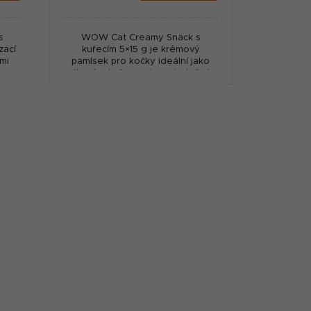
cena:
s
WOW Cat Creamy Snack s
zací
kuřecím 5×15 g je krémový
mi
pamlsek pro kočky ideální jako
o
lízací odměna nebo zchutnění
 Bez
krmiva. Bez obilovin, cukru a s
m
nízkým obsahem kalorií.