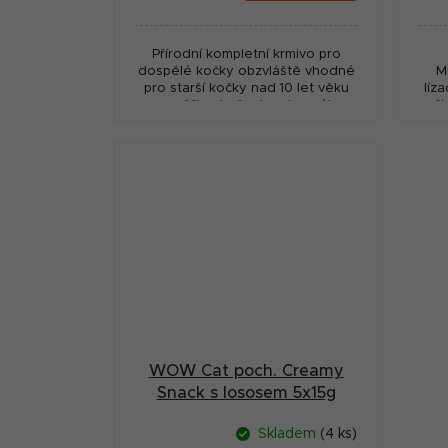
cena:
cena
Přírodní kompletní krmivo pro
dospělé kočky obzvláště vhodné
M
pro starší kočky nad 10 let věku
líz
ze zvěřiny, bažanta a jemného
pří
králičího masa.
pro 
WOW Cat poch. Creamy
Snack s lososem 5x15g
Skladem
(4 ks)