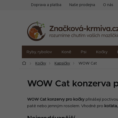
Přejít
Doprava a platba
Naše prodejna
O nás
na
obsah
Ryby, rybolov
Koně
Psi
Kočky
Domů
Kočky
Kapsičky
WOW Cat
WOW Cat konzerva p
WOW Cat konzervy pro kočky
přinášejí poctivo
paté nebo jemným rosolem. Vhodné pro
koťata,