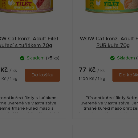
W Cat konz. Adult Filet
WOW Cat konz. Adult F
kuřecí s tuňákem 70g
PUR kuře 70g
Skladem
(>5 ks)
Skladem
(
 Kč
77 Kč
/ ks
/ ks
Do košíku
Do koší
ná
Měrná
 Kč / 1 kg
1 100 Kč / 1 kg
:
cena:
írodní kuřecí filety s tuňákem
Přírodní kuřecí filety šetr
rně uvařené ve vlastní šťávě.
uvařené ve vlastní šťávě. J
emně trhané kuřecí maso s
trhané kuřecí maso přiroz
sky čistého tuňáka. Kompletní
konzistence. Kompletní krmiv
krmivo pro dospělé kočky.
dospělé kočky.