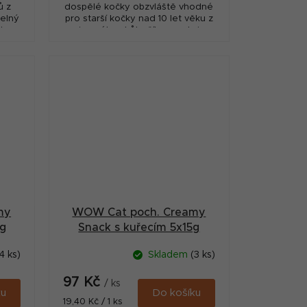
ů z
dospělé kočky obzvláště vhodné
telný
pro starší kočky nad 10 let věku z
ehce
jemného drůbežího a velmi
v
chutného kachního masa.
my
WOW Cat poch. Creamy
5g
Snack s kuřecím 5x15g
4 ks)
Skladem
(3 ks)
97 Kč
/ ks
ku
Do košíku
Měrná
19,40 Kč / 1 ks