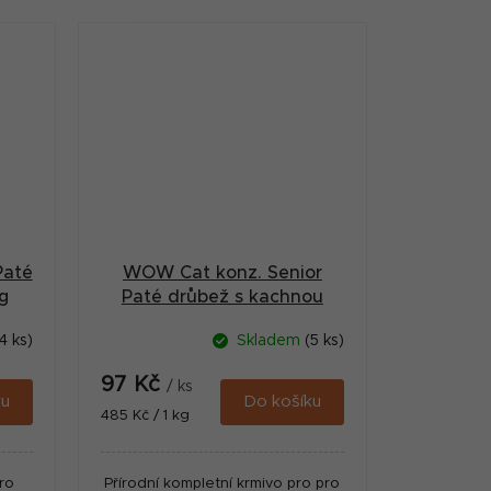
ch
úlovek pro vaší kočku!
Paté
WOW Cat konz. Senior
g
Paté drůbež s kachnou
200g
4 ks)
Skladem
(5 ks)
97 Kč
/ ks
ku
Do košíku
Měrná
485 Kč / 1 kg
cena:
pro
Přírodní kompletní krmivo pro pro