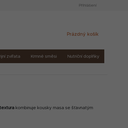
Přihlášení
Nákupní
Prázdný košík
košík
ijní zvířata
Krmné směsi
Nutriční doplňky
Sůl solné
 textura
kombinuje kousky masa se šťavnatým