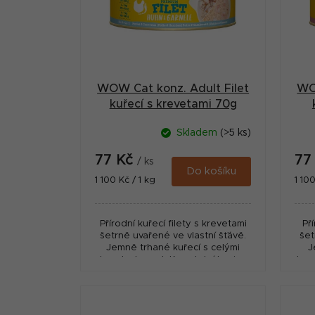
i
a
s
n
p
n
r
í
WOW Cat konz. Adult Filet
WO
o
p
kuřecí s krevetami 70g
d
a
Skladem
(>5 ks)
u
n
77 Kč
77
k
/ ks
e
Do košíku
Měrná
Měr
1 100 Kč / 1 kg
1 100
t
cena:
cena
l
ů
Přírodní kuřecí filety s krevetami
Př
šetrně uvařené ve vlastní šťávě.
šet
Jemně trhané kuřecí s celými
J
kousky krevet. Kompletní krmivo
kou
pro dospělé kočky.