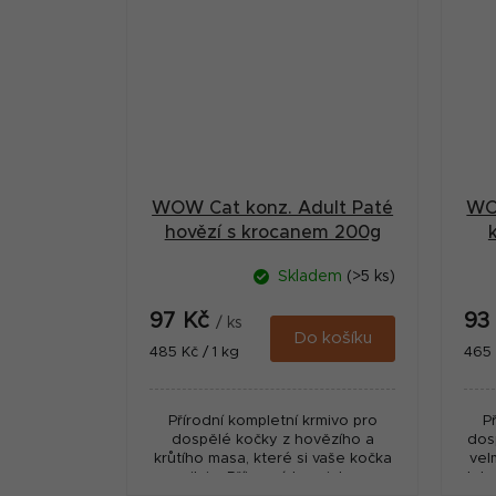
WOW Cat konz. Adult Paté
WO
hovězí s krocanem 200g
Skladem
(>5 ks)
97 Kč
93
/ ks
Do košíku
Měrná
Měr
485 Kč / 1 kg
465 
cena:
cena
Přírodní kompletní krmivo pro
P
dospělé kočky z hovězího a
dos
krůtího masa, které si vaše kočka
vel
zamiluje. Příjemná konzistence,
leh