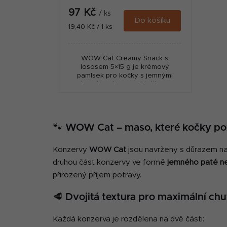
97 Kč
/ ks
Do košíku
Měrná
19,40 Kč / 1 ks
cena:
WOW Cat Creamy Snack s
lososem 5×15 g je krémový
pamlsek pro kočky s jemnými
kousky ryby a prebiotikem
inulinem. Ideální jako lízací
odměna nebo zchutnění krmiva,
bez obilovin a...
🐾 WOW Cat – maso, které kočky po
Konzervy
WOW Cat
jsou navrženy s důrazem na
druhou část konzervy ve formě
jemného paté ne
přirozený příjem potravy.
🥩 Dvojitá textura pro maximální chu
Každá konzerva je rozdělena na dvě části: