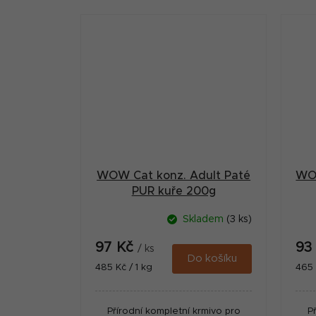
plná chuť.
l
WOW Cat konz. Adult Paté
WOW
PUR kuře 200g
Skladem
(3 ks)
97 Kč
93
/ ks
Do košíku
Měrná
Měr
485 Kč / 1 kg
465 
cena:
cena
Přírodní kompletní krmivo pro
P