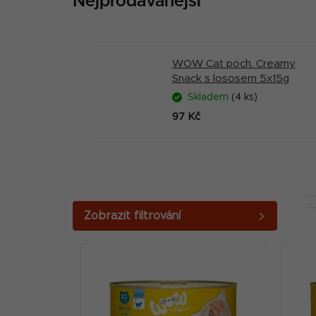
Nejprodávanější
WOW Cat poch. Creamy
Snack s lososem 5x15g
Skladem
(4 ks)
97 Kč
P
o
V
s
ý
t
p
r