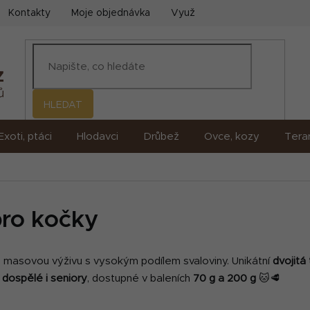
Kontakty
Moje objednávka
Využití umělé inteligence (AI)
HLEDAT
Exoti, ptáci
Hlodavci
Drůbež
Ovce, kozy
Terar
ro kočky
u masovou výživu s vysokým podílem svaloviny. Unikátní
dvojitá
 dospělé i seniory
, dostupné v baleních
70 g a 200 g
🐱🥩