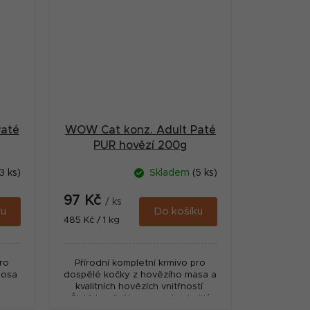
Paté
WOW Cat konz. Adult Paté
g
PUR hovězí 200g
3 ks)
Skladem
(5 ks)
97 Kč
/ ks
ku
Do košíku
Měrná
485 Kč / 1 kg
cena:
pro
Přírodní kompletní krmivo pro
sosa
dospělé kočky z hovězího masa a
kvalitních hovězích vnitřností.
Čistě hovězí konzerva je skvělý