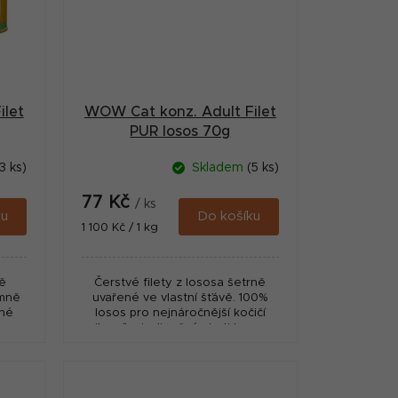
ilet
WOW Cat konz. Adult Filet
PUR losos 70g
3 ks)
Skladem
(5 ks)
77 Kč
/ ks
ku
Do košíku
Měrná
1 100 Kč / 1 kg
cena:
ně
Čerstvé filety z lososa šetrně
emně
uvařené ve vlastní šťávě. 100%
ené
losos pro nejnáročnější kočičí
o pro
milovníky jedinečné chuti lososa.
Kompletní krmivo pro dospělé
kočky.