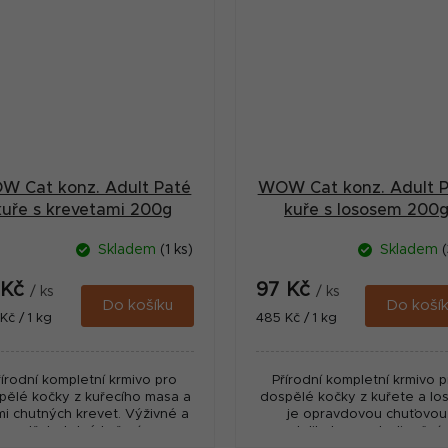
W Cat konz. Adult Paté
WOW Cat konz. Adult 
kuře s krevetami 200g
kuře s lososem 200
Skladem
(1 ks)
Skladem
(
 Kč
97 Kč
/ ks
/ ks
Do košíku
Do koší
ná
Měrná
Kč / 1 kg
485 Kč / 1 kg
:
cena:
řírodní kompletní krmivo pro
Přírodní kompletní krmivo 
pělé kočky z kuřecího masa a
dospělé kočky z kuřete a lo
mi chutných krevet. Výživné a
je opravdovou chuťovou
ce vstřebatelné kuřecí maso v
delikatesou. Jedinečná