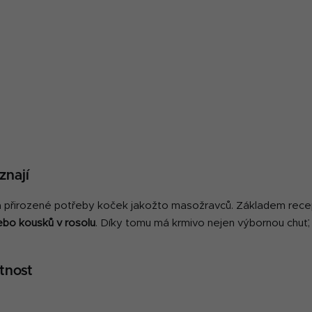
O
v
znají
l
á
 přirozené potřeby koček jakožto masožravců. Základem rece
d
bo kousků v rosolu
. Díky tomu má krmivo nejen výbornou chuť, a
a
c
í
tnost
p
r
v