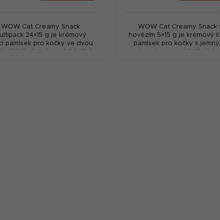
:
cena:
WOW Cat Creamy Snack
WOW Cat Creamy Snack 
ultipack 24×15 g je krémový
hovězím 5×15 g je krémový lí
ací pamlsek pro kočky ve dvou
pamlsek pro kočky s jemný
chutích (kuře a losos), ideální
kousky masa, ideální jak
odměnu, hydrataci i zchutnění
odměna i zchutnění krmiva.
granulí. Nízkokalorické...
obilovin, cukru a s nízký
obsahem...