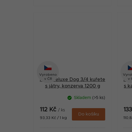
nasekaných kuřecích čtvrtek
n
včetně kostí a 25 % hovězím
v
vemenem.
Vyrobeno
Vyro
v ČR
v 
MAX Deluxe Dog 3/4 kuřete
MAX
s játry, konzerva 1200 g
s k
Skladem
(>5 ks)
112 Kč
13
/ ks
Do košíku
Měrná
Měr
93,33 Kč / 1 kg
110,
cena:
cena