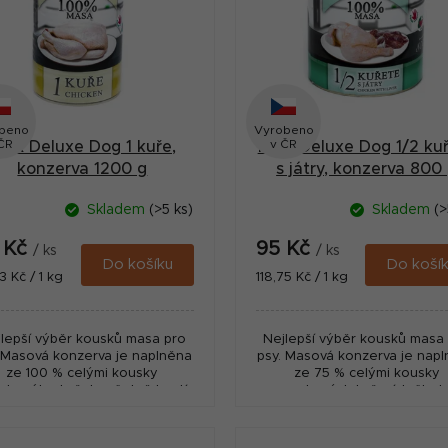
beno
Vyrobeno
ČR
v ČR
AX Deluxe Dog 1 kuře,
MAX Deluxe Dog 1/2 ku
konzerva 1200 g
s játry, konzerva 800
Skladem
(>5 ks)
Skladem
(>
2 Kč
95 Kč
/ ks
/ ks
Do košíku
Do koší
ná
Měrná
3 Kč / 1 kg
118,75 Kč / 1 kg
:
cena:
lepší výběr kousků masa pro
Nejlepší výběr kousků masa
 Masová konzerva je naplněna
psy. Masová konzerva je nap
ze 100 % celými kousky
ze 75 % celými kousky
ekaného kuřete včetně kostí.
nasekaných kuřecích čtvrt
včetně kostí a 25 % játry