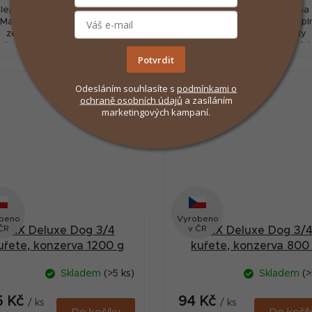
lepší výběr kousků masa pro
Nejlepší výběr kousků masa
 Masová konzerva je naplněna
psy. Masová konzerva je nap
ze 75 % celými kousky
ze 75 % celými kousky
ekaného kuřete včetně kostí
nasekaného kuřete včetně k
a 25 % kousky kachny.
a 25 % ledvinami. Má vynikaj
Potvrdit
nutriční a dietní hodnoty
Odesláním souhlasíte s
podmínkami
o
ochraně osobních údajů
a zasíláním
marketingových kampaní.
beno
Vyrobeno
ČR
v ČR
MAX Deluxe Dog 3/4
MAX Deluxe Dog 3/
uřete, konzerva 1200 g
kuřete, konzerva 800
Skladem
(>5 ks)
Skladem
(>
5 Kč
94 Kč
/ ks
/ ks