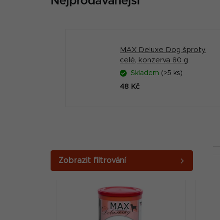
Nejprodávanější
MAX Deluxe Dog šproty
celé, konzerva 80 g
Skladem
(>5 ks)
48 Kč
P
o
V
s
ý
t
p