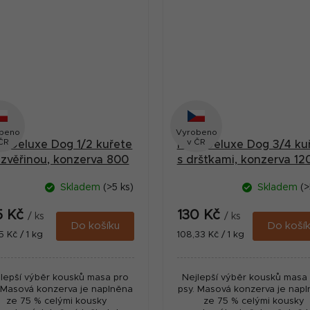
beno
Vyrobeno
ČR
v ČR
 Deluxe Dog 1/2 kuřete
MAX Deluxe Dog 3/4 ku
 zvěřinou, konzerva 800
s dršťkami, konzerva 12
g
Skladem
(>5 ks)
Skladem
(>
5 Kč
130 Kč
/ ks
/ ks
Do košíku
Do koší
ná
Měrná
5 Kč / 1 kg
108,33 Kč / 1 kg
:
cena:
lepší výběr kousků masa pro
Nejlepší výběr kousků masa
 Masová konzerva je naplněna
psy. Masová konzerva je nap
ze 75 % celými kousky
ze 75 % celými kousky