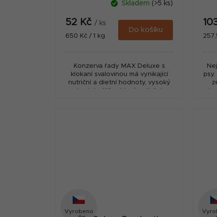
Skladem
(>5 ks)
52 Kč
10
/ ks
Do košíku
Měrná
Měr
650 Kč / 1 kg
257,
cena:
cena
Konzerva řady MAX Deluxe s
Nej
klokaní svalovinou má vynikající
psy.
nutriční a dietní hodnoty, vysoký
z
obsah hořčíku, který ovlivňuje
chr
správnou funkci svalů a nervů,
a 
dále pak...
Vyrobeno
Vyro