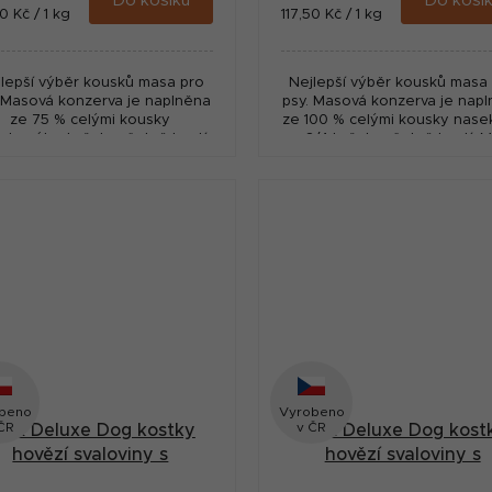
Do košíku
Do koší
ná
Měrná
0 Kč / 1 kg
117,50 Kč / 1 kg
:
cena:
lepší výběr kousků masa pro
Nejlepší výběr kousků masa
 Masová konzerva je naplněna
psy. Masová konzerva je nap
ze 75 % celými kousky
ze 100 % celými kousky nas
ekaného kuřete včetně kostí
3/4 kuřete včetně kostí. 
5 % mletých hovězích drobů a
vynikající nutriční a dietní ho
masa.
beno
Vyrobeno
ČR
v ČR
AX Deluxe Dog kostky
MAX Deluxe Dog kost
hovězí svaloviny s
hovězí svaloviny s
rupavkou, konzerva 400
chrupavkou, konzerva 