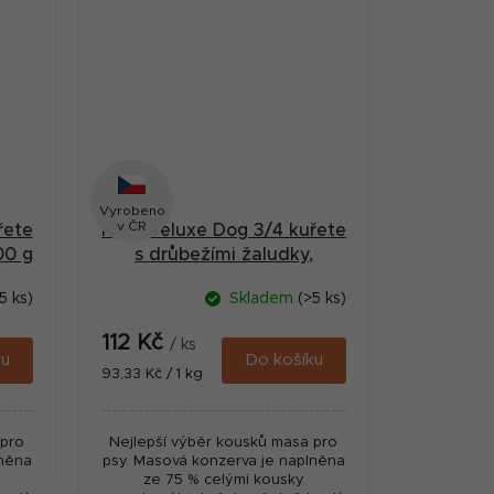
Vyrobeno
v ČR
řete
MAX Deluxe Dog 3/4 kuřete
00 g
s drůbežími žaludky,
konzerva 1200 g
5 ks)
Skladem
(>5 ks)
112 Kč
/ ks
ku
Do košíku
Měrná
93,33 Kč / 1 kg
cena:
 pro
Nejlepší výběr kousků masa pro
lněna
psy. Masová konzerva je naplněna
ze 75 % celými kousky