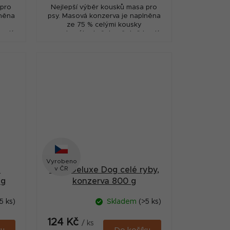
 pro
Nejlepší výběr kousků masa pro
lněna
psy. Masová konzerva je naplněna
ze 75 % celými kousky
ostí
nasekaného kuřete včetně kostí
ící
a 25 % srdci.
Vyrobeno
v ČR
4
MAX Deluxe Dog celé ryby,
 g
konzerva 800 g
5 ks)
Skladem
(>5 ks)
124 Kč
/ ks