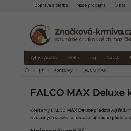
Přejít
Doprava a platba
Naše prodejna
O nás
na
obsah
Ryby, rybolov
Koně
Psi
Kočky
Domů
Psi
Konzervy
FALCO MAX
FALCO MAX Deluxe k
Konzervy FALCO
MAX Deluxe
představují řadu 
živočišných surovin a neobsahují žádné přidané 