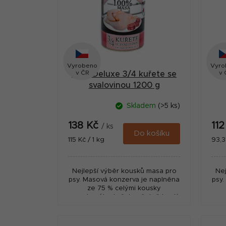
r
i
a
s
n
p
n
r
Vyrobeno
Vyro
í
v ČR
v 
MAX Deluxe 3/4 kuřete se
M
o
p
svalovinou 1200 g
d
a
Skladem
(>5 ks)
u
n
138 Kč
11
k
/ ks
e
Do košíku
Měrná
Měr
115 Kč / 1 kg
93,3
t
cena:
cena
l
ů
Nejlepší výběr kousků masa pro
Nej
psy. Masová konzerva je naplněna
psy.
ze 75 % celými kousky
nasekaného kuřete včetně kostí
nas
a 25 % libovou hovězí a vepřovou
svalovinou.