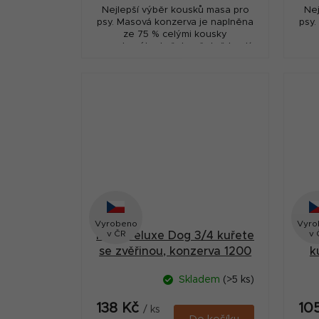
Nejlepší výběr kousků masa pro
Nej
psy. Masová konzerva je naplněna
psy.
ze 75 % celými kousky
nasekaného kuřete včetně kostí
nas
a 25 % játry.
Vyrobeno
Vyro
v ČR
v 
MAX Deluxe Dog 3/4 kuřete
se zvěřinou, konzerva 1200
k
g
Skladem
(>5 ks)
138 Kč
10
/ ks