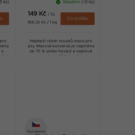
5 ks)
Skladem
(>5 ks)
149 Kč
/ ks
ku
Do košíku
Měrná
186,25 Kč / 1 kg
cena:
 pro
Nejlepší výběr kousků masa pro
lněna
psy. Masová konzerva je naplněna
 s
ze 75 % směsí hovězí a vepřové
riční
svaloviny a 25 % hovězími
bsah
dršťkami. Má vynikající nutriční a
dietní hodnoty
Vyrobeno