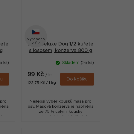
Vyrobeno
v ČR
řete
MAX Deluxe Dog 1/2 kuřete
 g
s lososem, konzerva 800 g
5 ks)
Skladem
(>5 ks)
99 Kč
/ ks
ku
Do košíku
Měrná
123,75 Kč / 1 kg
cena:
 pro
Nejlepší výběr kousků masa pro
lněna
psy. Masová konzerva je naplněna
ze 75 % celými kousky
ek
nasekaných kuřecích čtvrtek
.
včetně kostí a 25 % játry.