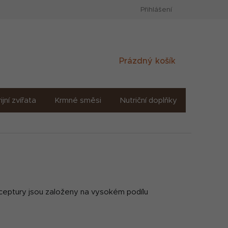
Přihlášení
Nákupní
Prázdný košík
košík
ijní zvířata
Krmné směsi
Nutriční doplňky
Sůl solné
ceptury jsou založeny na vysokém podílu