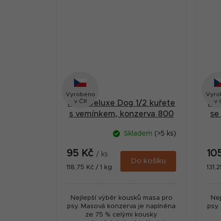
Vyrobeno
Vyro
v ČR
v 
MAX Deluxe Dog 1/2 kuřete
MAX
s vemínkem, konzerva 800
se
g
Skladem
(>5 ks)
95 Kč
10
/ ks
Do košíku
Měrná
Měr
118,75 Kč / 1 kg
131,2
cena:
cena
Nejlepší výběr kousků masa pro
Nej
psy. Masová konzerva je naplněna
psy.
ze 75 % celými kousky