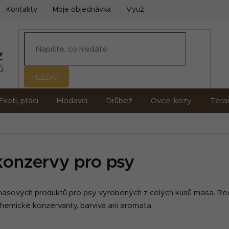
Kontakty
Moje objednávka
Využití umělé inteligence (AI)
HLEDAT
Exoti, ptáci
Hlodavci
Drůbež
Ovce, kozy
Terar
onzervy pro psy
masových produktů pro psy vyrobených z celých kusů masa. Re
chemické konzervanty, barviva ani aromata.