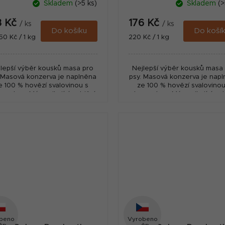
Skladem
(>5 ks)
Skladem
(>
g
g
3 Kč
176 Kč
/ ks
/ ks
Do košíku
Do koší
ná
Měrná
50 Kč / 1 kg
220 Kč / 1 kg
:
cena:
lepší výběr kousků masa pro
Nejlepší výběr kousků masa
 Masová konzerva je naplněna
psy. Masová konzerva je nap
e 100 % hovězí svalovinou s
ze 100 % hovězí svalovinou
upavkou. Má vynikající nutriční
chrupavkou. Má vynikající nut
dietní hodnoty, vysoký obsah
a dietní hodnoty, vysoký o
hořčíku, který...
hořčíku, který...
beno
Vyrobeno