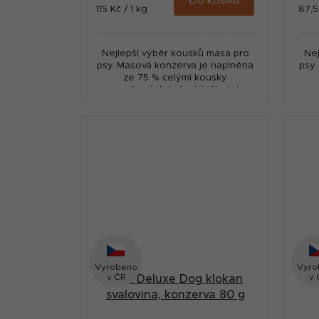
Do košíku
Měrná
Měr
115 Kč / 1 kg
87,5
cena:
cena
Nejlepší výběr kousků masa pro
Nej
psy. Masová konzerva je naplněna
psy.
ze 75 % celými kousky
nasekaných kuřecích čtvrtek
nas
včetně kostí a 25 % zvěřinou.
a 2
Vyrobeno
Vyro
v ČR
v 
MAX Deluxe Dog klokan
M
svalovina, konzerva 80 g
ch