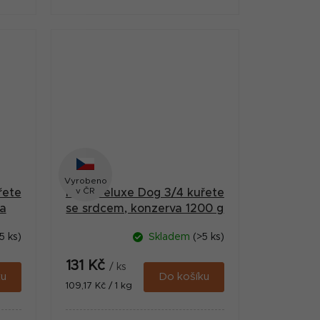
ostí
nasekaného kuřete včetně kostí
.
a 25 % drůbežími žaludky.
Vyrobeno
v ČR
řete
MAX Deluxe Dog 3/4 kuřete
va
se srdcem, konzerva 1200 g
5 ks)
Skladem
(>5 ks)
131 Kč
/ ks
ku
Do košíku
Měrná
109,17 Kč / 1 kg
cena: