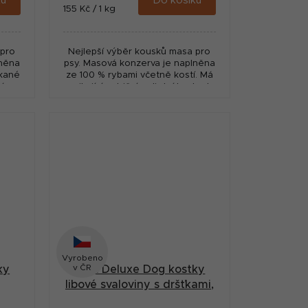
ku
Do košíku
Měrná
155 Kč / 1 kg
cena:
 pro
Nejlepší výběr kousků masa pro
lněna
psy. Masová konzerva je naplněna
ekané
ze 100 % rybami včetně kostí. Má
Má
vynikající nutriční a dietní hodnoty,
dnoty
vysoký obsah hořčíku, který
ovlivňuje...
Vyrobeno
v ČR
ky
MAX Deluxe Dog kostky
libové svaloviny s dršťkami,
800
konzerva 800 g