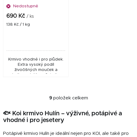
Nedostupné
690 Kč
/ ks
Měrná
138 Kč / 1 kg
cena:
Krmivo vhodné i pro plůdek.
Extra vysoký podíl
živočišných mouček a
sladkovodní řasy Spirulina
platensis s mořskou řasou
Kelpa. Velmi kvalitní kompletní
krmivo pro menší...
9
položek celkem
O
v
🐟 Koi krmivo Hulín – výživné, potápivé a
l
vhodné i pro jesetery
á
d
Potápivé krmivo Hulín je ideální nejen pro KOI, ale také pro
a