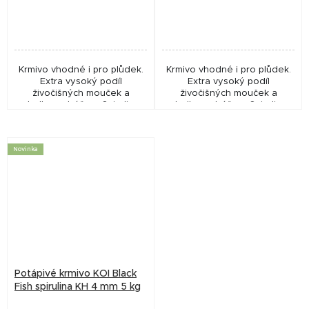
cena:
cena:
Krmivo vhodné i pro plůdek.
Krmivo vhodné i pro plůdek.
Extra vysoký podíl
Extra vysoký podíl
živočišných mouček a
živočišných mouček a
sladkovodní řasy Spirulina
sladkovodní řasy Spirulina
platensis s mořskou řasou
platensis s mořskou řasou
Kelpa. Velmi kvalitní kompletní
Kelpa. Velmi kvalitní kompletní
krmivo pro menší...
krmivo pro menší...
Novinka
Potápivé krmivo KOI Black
Fish spirulina KH 4 mm 5 kg