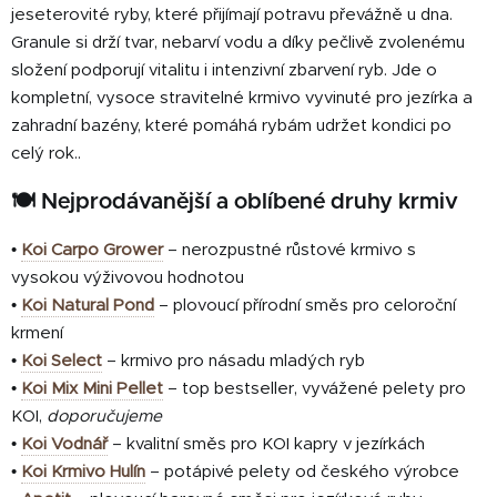
c
jeseterovité ryby, které přijímají potravu převážně u dna.
í
Granule si drží tvar, nebarví vodu a díky pečlivě zvolenému
p
složení podporují vitalitu i intenzivní zbarvení ryb. Jde o
r
kompletní, vysoce stravitelné krmivo vyvinuté pro jezírka a
v
zahradní bazény, které pomáhá rybám udržet kondici po
k
celý rok.
.
y
v
🍽️ Nejprodávanější a oblíbené druhy krmiv
ý
p
•
Koi Carpo Grower
– nerozpustné růstové krmivo s
i
vysokou výživovou hodnotou
s
•
Koi Natural Pond
– plovoucí přírodní směs pro celoroční
u
krmení
•
Koi Select
– krmivo pro násadu mladých ryb
•
Koi Mix Mini Pellet
– top bestseller, vyvážené pelety pro
KOI,
doporučujeme
•
Koi Vodnář
– kvalitní směs pro KOI kapry v jezírkách
•
Koi Krmivo Hulín
– potápivé pelety od českého výrobce