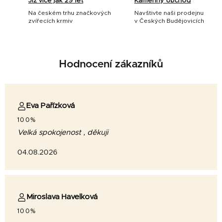
Již více jak 29 let
Kamenný obchod
Na českém trhu značkových
Navštivte naši prodejnu
zvířecích krmiv
v Českých Budějovicích
Hodnocení zákazníků
Eva Pařízková
100%
Velká spokojenost , děkuji
04.08.2026
Miroslava Havelková
100%