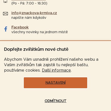
(Po - Pá: 7:00 - 16:30)
info@znackova-krmiva.cz
napište nám kdykoliv
Facebook
všechny novinky na jednom místě
Instagram
tipy a zajímavosti pro chovatele
Dopřejte zvířátkům nové chutě
Abychom Vám usnadnili prohlížení našeho webu a
Vašim zvířátkům tak zajistili tu nejlepší baštu,
používáme cookies.
Další informace
.
NASTAVENÍ
Vytvořil Shoptet
ODMÍTNOUT