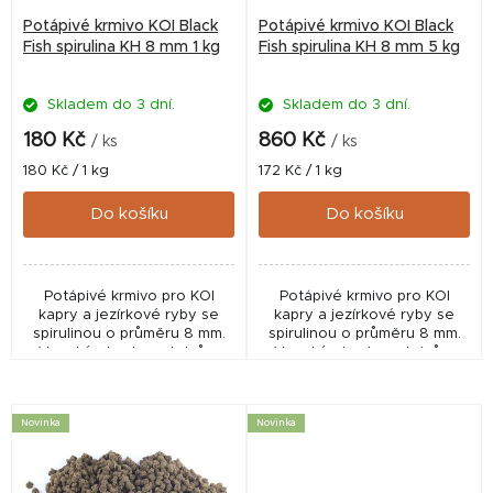
r
Potápivé krmivo KOI Black
Potápivé krmivo KOI Black
o
Fish spirulina KH 8 mm 1 kg
Fish spirulina KH 8 mm 5 kg
d
Skladem do 3 dní.
Skladem do 3 dní.
u
k
180 Kč
860 Kč
/ ks
/ ks
t
Měrná
Měrná
180 Kč / 1 kg
172 Kč / 1 kg
cena:
cena:
ů
Do košíku
Do košíku
Potápivé krmivo pro KOI
Potápivé krmivo pro KOI
kapry a jezírkové ryby se
kapry a jezírkové ryby se
spirulinou o průměru 8 mm.
spirulinou o průměru 8 mm.
Vysoký obsah proteinů a
Vysoký obsah proteinů a
mořských řas podporuje růst,
mořských řas podporuje růst,
vitalitu a výrazné zbarvení
vitalitu a výrazné zbarvení
ryb při velmi dobré...
ryb při velmi dobré...
Novinka
Novinka