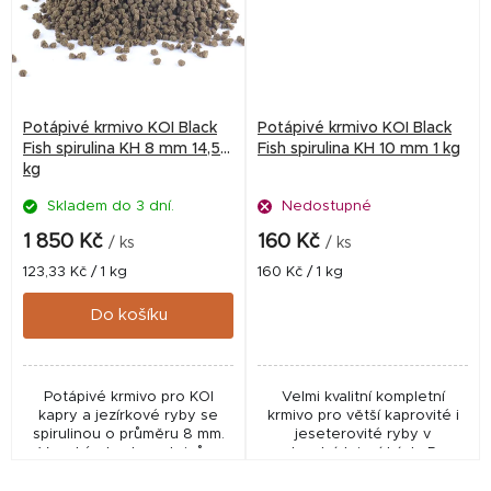
Potápivé krmivo KOI Black
Potápivé krmivo KOI Black
Fish spirulina KH 8 mm 14,5
Fish spirulina KH 10 mm 1 kg
kg
Skladem do 3 dní.
Nedostupné
1 850 Kč
160 Kč
/ ks
/ ks
Měrná
Měrná
123,33 Kč / 1 kg
160 Kč / 1 kg
cena:
cena:
Do košíku
Potápivé krmivo pro KOI
Velmi kvalitní kompletní
kapry a jezírkové ryby se
krmivo pro větší kaprovité i
spirulinou o průměru 8 mm.
jeseterovité ryby v
Vysoký obsah proteinů a
zahradních jezírkách. Pro
mořských řas podporuje růst,
velikost od cca 20 - 25 cm
vitalitu a výrazné zbarvení
délky. Podporuje výraznější