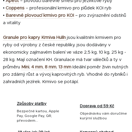
•
Apetit
– plovoucí barevné směsi pro jezírkové ryby
•
Coppens
– profesionální krmivo pro plůdek KOI ryb
•
Barevné plovoucí krmivo pro KOI
– pro zvýraznění odstínů
a vitality
Granule pro kapry Krmiva Hulín
jsou kvalitním krmivem pro
ryby od výrobny z české republiky. jsou dodávány v
ekonomicky zajímavém balení ve váze 2,5 kg, 10 kg, 25 kg -
28 kg. Mají označení KH. Granulace má tvar válečků a ty v
průměru
Mini
,
4 mm
,
8 mm
,
13 mm
Ideální poměr živin nutných
pro zdárný růst a vývoj kaprovitých ryb. Vhodné do rybníků i
zahradních jezírek. Krmivo se potápí.
Způsoby platby
Doprava od 59 Kč
Bezpečné kartou, Apple
Objednávku vám doručíme
Pay, Google Pay, QR,
kurýrní službou
převodem...