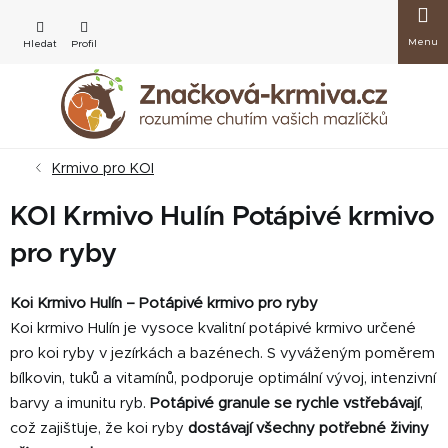
Přejít
Nákup
na
obsah
košík
Krmivo pro KOI
KOI Krmivo Hulín Potápivé krmivo
pro ryby
Koi Krmivo Hulín – Potápivé krmivo pro ryby
Koi krmivo Hulín je vysoce kvalitní potápivé krmivo určené
pro koi ryby v jezírkách a bazénech. S vyváženým poměrem
bílkovin, tuků a vitamínů, podporuje optimální vývoj, intenzivní
barvy a imunitu ryb.
Potápivé granule se rychle vstřebávají
,
což zajišťuje, že koi ryby
dostávají všechny potřebné živiny