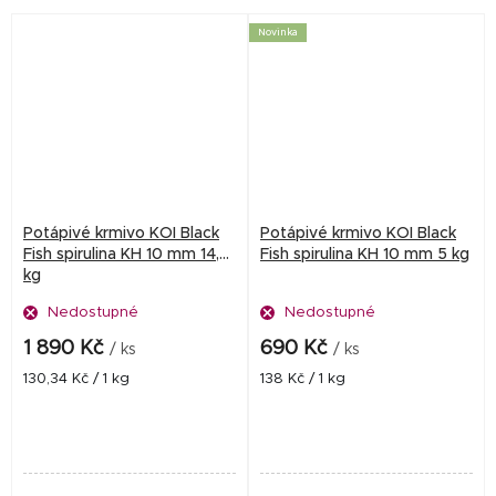
ryb při velmi dobré...
zbarvení ryb. Vlastní...
Novinka
Potápivé krmivo KOI Black
Potápivé krmivo KOI Black
Fish spirulina KH 10 mm 14,5
Fish spirulina KH 10 mm 5 kg
kg
Nedostupné
Nedostupné
1 890 Kč
690 Kč
/ ks
/ ks
Měrná
Měrná
130,34 Kč / 1 kg
138 Kč / 1 kg
cena:
cena: