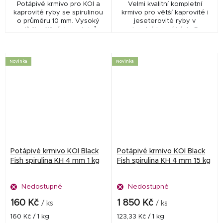
Potápivé krmivo pro KOI a
Velmi kvalitní kompletní
kaprovité ryby se spirulinou
krmivo pro větší kaprovité i
o průměru 10 mm. Vysoký
jeseterovité ryby v
podíl živočišných proteinů a
zahradních jezírkách. Pro
mořských řas podporuje růst,
velikost od cca 20 - 25 cm
kondici a výrazné vybarvení
délky. Podporuje výraznější
ryb při...
zbarvení ryb. Vlastní...
Novinka
Novinka
Potápivé krmivo KOI Black
Potápivé krmivo KOI Black
Fish spirulina KH 4 mm 1 kg
Fish spirulina KH 4 mm 15 kg
Nedostupné
Nedostupné
160 Kč
1 850 Kč
/ ks
/ ks
Měrná
Měrná
160 Kč / 1 kg
123,33 Kč / 1 kg