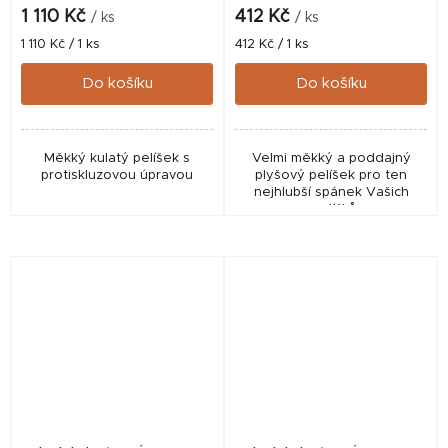
1 110 Kč
412 Kč
/ ks
/ ks
Měrná
Měrná
1 110 Kč / 1 ks
412 Kč / 1 ks
cena:
cena:
Do košíku
Do košíku
Měkký kulatý pelíšek s
Velmi měkký a poddajný
protiskluzovou úpravou
plyšový pelíšek pro ten
nejhlubší spánek Vašich
mazlíčků.