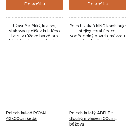
Do košíku
Do košíku
Úžasně měkký, luxusní,
Pelech kukaň KING kombinuje
stahovací pelíšek kulatého
hřejivý coral fleece,
tvaru v růžové barvě pro
voděodolný povrch, měkkou
hluboký spánek a krásné sny
výplň z dutého vlákna a
Vašeho pejska i v těch
pevné molitanové vyztužení.
nejchladnějších nocích.
Díky rozměrům 45 × 40 cm
poskytuje malým psům a...
Pelech kukaň ROYAL
Pelech kulatý ADELE s
43x50cm šedá
dlouhým vlasem 50cm
béžová