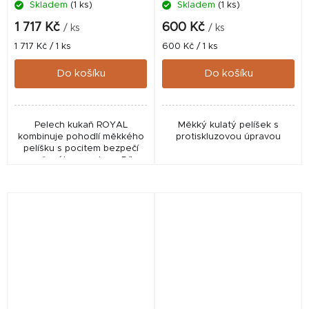
Skladem
(1 ks)
Skladem
(1 ks)
1 717 Kč
600 Kč
/ ks
/ ks
Měrná
Měrná
1 717 Kč / 1 ks
600 Kč / 1 ks
cena:
cena:
Do košíku
Do košíku
Pelech kukaň ROYAL
Měkký kulatý pelíšek s
kombinuje pohodlí měkkého
protiskluzovou úpravou
pelíšku s pocitem bezpečí
uzavřeného prostoru. Díky
možnosti využití jako kukaň i
klasický pelíšek,
protiskluzovému dnu a
rozměrům...