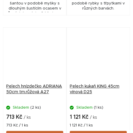
šantou v podobě myšky s
podobě rybky s třpytkami v
dlouhým šustícím ocasem v
různých barvách.
různých barvách. 🎨 Mix barev
– v ceně 1 ksBarvu nelze
vybrat, ale pokud máte
preferenci,...
Pelech hnízdečko ADRIANA
Pelech kukaň KING 45cm
50cm tm.růžová A27
vínová D25
Skladem
(2 ks)
Skladem
(1 ks)
713 Kč
1 121 Kč
/ ks
/ ks
Měrná
Měrná
713 Kč / 1 ks
1 121 Kč / 1 ks
cena:
cena: