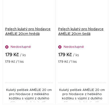
Pelech kulatý pro hlodavce
Pelech kulatý pro hlodavce
AMÉLIE 20cm hnědá
AMÉLIE 20cm šedá
Nedostupné
Nedostupné
179 Kč
179 Kč
/ ks
/ ks
Měrná
Měrná
179 Kč / 1 ks
179 Kč / 1 ks
cena:
cena:
Kulatý pelíšek AMÉLIE 20 cm
Kulatý pelíšek AMÉLIE 20 cm
pro hlodavce z měkkého
pro hlodavce z hebkého
kožíšku s výplní z dutého
kožíšku s výplní z dutého
vlákna poskytuje teplé a
vlákna poskytuje teplé a
pohodlné místo k odpočinku.
pohodlné místo k odpočinku.