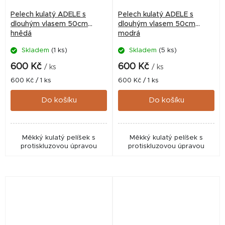
Pelech kulatý ADELE s
Pelech kulatý ADELE s
dlouhým vlasem 50cm
dlouhým vlasem 50cm
hnědá
modrá
Skladem
(1 ks)
Skladem
(5 ks)
600 Kč
600 Kč
/ ks
/ ks
Měrná
Měrná
600 Kč / 1 ks
600 Kč / 1 ks
cena:
cena:
Do košíku
Do košíku
Měkký kulatý pelíšek s
Měkký kulatý pelíšek s
protiskluzovou úpravou
protiskluzovou úpravou