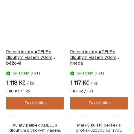
Pelech kulatý ADELE s
Pelech kulatý ADELE s
dlouhým vlasem 70cm
dlouhým vlasem 70cm
béžová
hnědá
Skladem
(1 ks)
Skladem
(1 ks)
1 118 Kč
1 117 Kč
/ ks
/ ks
Měrná
Měrná
1 118 Kč / 1 ks
1 117 Kč / 1 ks
cena:
cena:
Do košíku
Do košíku
Kulatý pelíšek ADELE s
Měkký kulatý pelíšek s
dlouhým plyšovým vlasem,
protiskluzovou úpravou