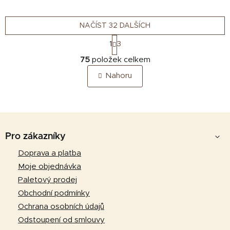
Hřejivý materiál a
Hřejivý materiál a
protiskluzové dno zajišťují...
protiskluzové dno zajišťují...
NAČÍST 32 DALŠÍCH
S
1
3
t
O
r
75
položek celkem
v
á
Nahoru
n
l
k
á
o
d
v
a
á
Z
c
n
á
í
Pro zákazníky
í
p
p
Doprava a platba
r
a
Moje objednávka
v
t
k
Paletový prodej
y
í
Obchodní podmínky
v
Ochrana osobních údajů
ý
Odstoupení od smlouvy
p