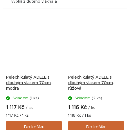
výplní z dutého vlákna a
protiskluzovým dnem nabízí
psům pohodlné a útulné
místo k odpočinku. Díky
průměru 70 cm a měkkému...
Pelech kulatý ADELE s
Pelech kulatý ADELE s
dlouhým vlasem 70cm
dlouhým vlasem 70cm
modrá
růžová
Skladem
(1 ks)
Skladem
(2 ks)
1 117 Kč
1 116 Kč
/ ks
/ ks
Měrná
Měrná
1 117 Kč / 1 ks
1 116 Kč / 1 ks
cena:
cena:
Do košíku
Do košíku