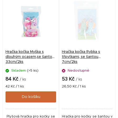
univerzálnímu rozměru a
snadné instalaci je...
Hračka kočka Myška s
Hračka kočka Rybka s
dlouhým ocasem,se šantou
třpytkami, se šantou
33cm/2ks
7cm/2ks
Skladem
(>5 ks)
Nedostupné
84 Kč
53 Kč
/ ks
/ ks
Měrná
Měrná
42 Kč / 1 ks
26,50 Kč / 1 ks
cena:
cena:
Do košíku
Plyšová hračka pro kočky se
Hračka pro kočky se šantou v