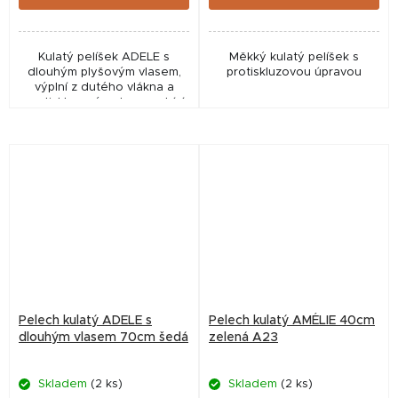
Kulatý pelíšek ADELE s
Měkký kulatý pelíšek s
dlouhým plyšovým vlasem,
protiskluzovou úpravou
výplní z dutého vlákna a
protiskluzovým dnem nabízí
psům pohodlné a útulné
místo k odpočinku. Díky
průměru 70 cm a měkkému...
Pelech kulatý ADELE s
Pelech kulatý AMÉLIE 40cm
dlouhým vlasem 70cm šedá
zelená A23
Skladem
(2 ks)
Skladem
(2 ks)