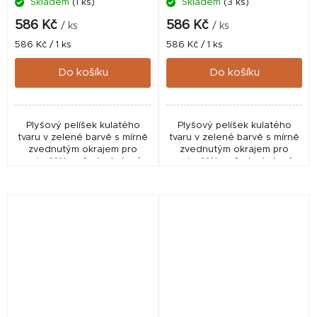
Skladem
(1 ks)
Skladem
(3 ks)
586 Kč
586 Kč
/ ks
/ ks
Měrná
Měrná
586 Kč / 1 ks
586 Kč / 1 ks
cena:
cena:
Do košíku
Do košíku
Plyšový pelíšek kulatého
Plyšový pelíšek kulatého
tvaru v zelené barvě s mírně
tvaru v zelené barvě s mírně
zvednutým okrajem pro
zvednutým okrajem pro
nejvyšší komfort a krásné
nejvyšší komfort a krásné
chvíle při odpočinku Vašeho
chvíle při odpočinku Vašeho
psího miláčka
psího miláčka