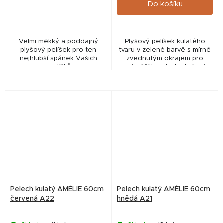
Do košíku
Velmi měkký a poddajný
Plyšový pelíšek kulatého
plyšový pelíšek pro ten
tvaru v zelené barvě s mírně
nejhlubší spánek Vašich
zvednutým okrajem pro
mazlíčků.
nejvyšší komfort a krásné
chvíle při odpočinku Vašeho
psího miláčka
Pelech kulatý AMÉLIE 60cm
Pelech kulatý AMÉLIE 60cm
červená A22
hnědá A21