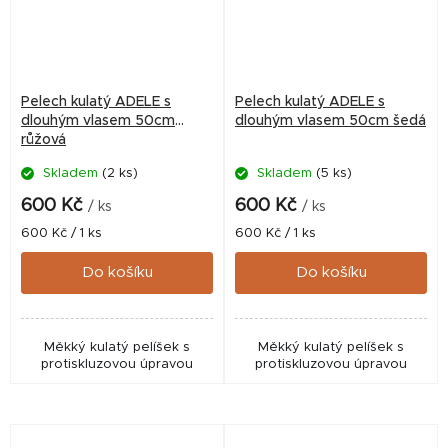
Pelech kulatý ADELE s
Pelech kulatý ADELE s
dlouhým vlasem 50cm
dlouhým vlasem 50cm šedá
růžová
Skladem
(2 ks)
Skladem
(5 ks)
600 Kč
600 Kč
/ ks
/ ks
Měrná
Měrná
600 Kč / 1 ks
600 Kč / 1 ks
cena:
cena:
Do košíku
Do košíku
Měkký kulatý pelíšek s
Měkký kulatý pelíšek s
protiskluzovou úpravou
protiskluzovou úpravou