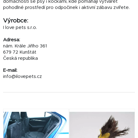
domácnosti se psy i kočkami, kde pomáhají vytvářet
pohodlné prostředí pro odpočinek i aktivní zábavu zvířete.
Výrobce:
I love pets s.r.o.
Adresa:
nám. Krále Jiřího 361
679 72 Kunštát
Česká republika
E-mail:
info@ilovepets.cz
V
ý
p