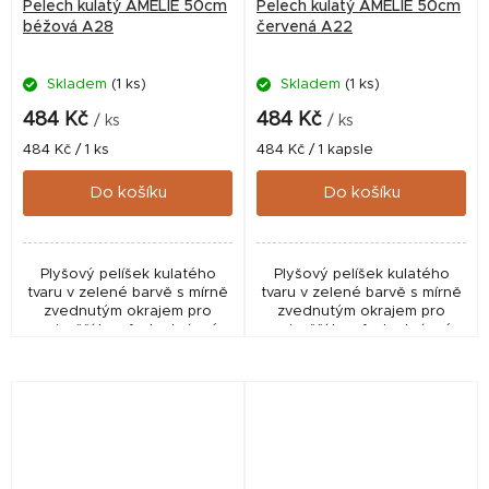
Pelech kulatý AMÉLIE 50cm
Pelech kulatý AMÉLIE 50cm
béžová A28
červená A22
Skladem
(1 ks)
Skladem
(1 ks)
484 Kč
484 Kč
/ ks
/ ks
Měrná
Měrná
484 Kč / 1 ks
484 Kč / 1 kapsle
cena:
cena:
Do košíku
Do košíku
Plyšový pelíšek kulatého
Plyšový pelíšek kulatého
tvaru v zelené barvě s mírně
tvaru v zelené barvě s mírně
zvednutým okrajem pro
zvednutým okrajem pro
nejvyšší komfort a krásné
nejvyšší komfort a krásné
chvíle při odpočinku Vašeho
chvíle při odpočinku Vašeho
psího miláčka
psího miláčka