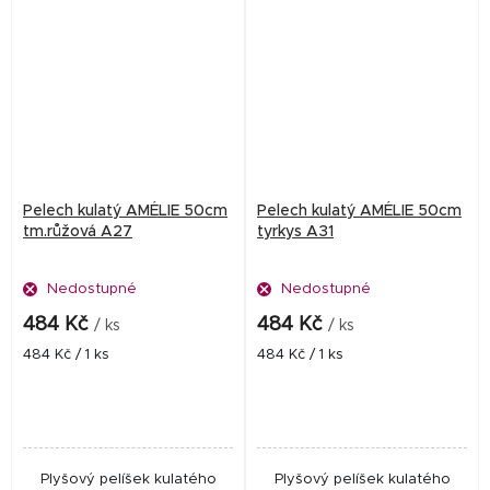
Pelech kulatý AMÉLIE 50cm
Pelech kulatý AMÉLIE 50cm
tm.růžová A27
tyrkys A31
Nedostupné
Nedostupné
484 Kč
484 Kč
/ ks
/ ks
Měrná
Měrná
484 Kč / 1 ks
484 Kč / 1 ks
cena:
cena:
Plyšový pelíšek kulatého
Plyšový pelíšek kulatého