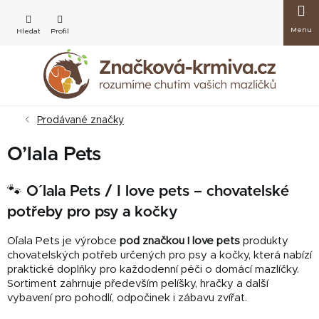
Přejít
Nákup
na
obsah
košík
Prodávané značky
O’lala Pets
🐾 O´lala Pets / I love pets – chovatelské
potřeby pro psy a kočky
O´lala Pets je výrobce
pod značkou I love pets
produkty
chovatelských potřeb určených pro psy a kočky, která nabízí
praktické doplňky pro každodenní péči o domácí mazlíčky.
Sortiment zahrnuje především pelíšky, hračky a další
vybavení pro pohodlí, odpočinek i zábavu zvířat.