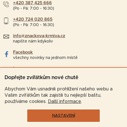
+420 387 425 666
(Po - Pá: 7:00 - 16:30)
+420 724 020 865
(Po - Pá: 7:00 - 16:30)
info@znackova-krmiva.cz
napište nám kdykoliv
Facebook
všechny novinky na jednom místě
Instagram
tipy a zajímavosti pro chovatele
Dopřejte zvířátkům nové chutě
Abychom Vám usnadnili prohlížení našeho webu a
Vašim zvířátkům tak zajistili tu nejlepší baštu,
používáme cookies.
Další informace
.
NASTAVENÍ