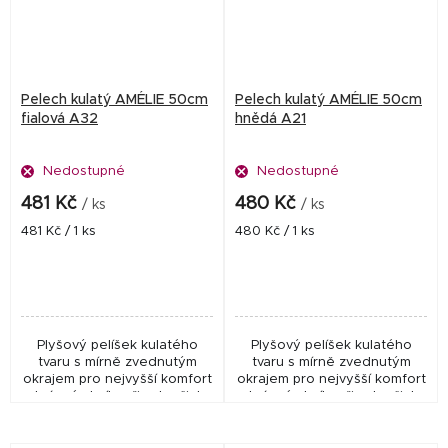
Pelech kulatý AMÉLIE 50cm
Pelech kulatý AMÉLIE 50cm
fialová A32
hnědá A21
Nedostupné
Nedostupné
481 Kč
480 Kč
/ ks
/ ks
Měrná
Měrná
481 Kč / 1 ks
480 Kč / 1 ks
cena:
cena:
Plyšový pelíšek kulatého
Plyšový pelíšek kulatého
tvaru s mírně zvednutým
tvaru s mírně zvednutým
okrajem pro nejvyšší komfort
okrajem pro nejvyšší komfort
a krásné chvíle při odpočinku
a krásné chvíle při odpočinku
Vašeho psího miláčka
Vašeho psího miláčka.