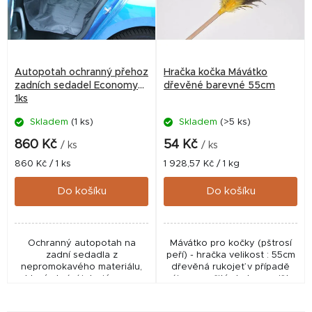
i
s
p
r
Autopotah ochranný přehoz
Hračka kočka Mávátko
o
zadních sedadel Economy
dřevěné barevné 55cm
1ks
d
Skladem
(1 ks)
Skladem
(>5 ks)
u
k
860 Kč
54 Kč
/ ks
/ ks
t
Měrná
Měrná
860 Kč / 1 ks
1 928,57 Kč / 1 kg
cena:
cena:
ů
Do košíku
Do košíku
Ochranný autopotah na
Mávátko pro kočky (pštrosí
zadní sedadla z
peří) - hračka velikost : 55cm
nepromokavého materiálu,
dřevěná rukojeť v případě
který chrání interiér vozu
zájmu o určitý druh - napište
před chlupy, špínou a
do poznámky v objednávce
poškozením. Díky