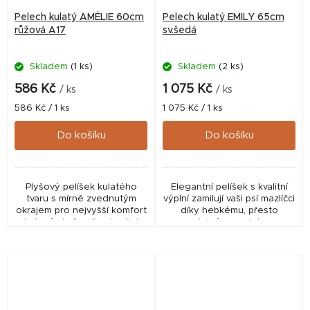
Pelech kulatý AMÉLIE 60cm
Pelech kulatý EMILY 65cm
růžová A17
sv.šedá
Skladem
(1 ks)
Skladem
(2 ks)
586 Kč
1 075 Kč
/ ks
/ ks
Měrná
Měrná
586 Kč / 1 ks
1 075 Kč / 1 ks
cena:
cena:
Do košíku
Do košíku
Plyšový pelíšek kulatého
Elegantní pelíšek s kvalitní
tvaru s mírně zvednutým
výplní zamilují vaši psí mazlíčci
okrajem pro nejvyšší komfort
díky hebkému, přesto
a krásné chvíle při odpočinku
odolnému potahu.
Vašeho psího miláčka