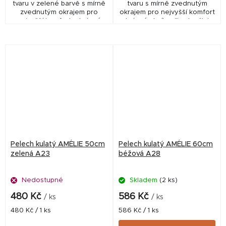
tvaru v zelené barvě s mírně
tvaru s mírně zvednutým
zvednutým okrajem pro
okrajem pro nejvyšší komfort
nejvyšší komfort a krásné
a krásné chvíle při odpočinku
chvíle při odpočinku Vašeho
Vašeho psího miláčka
psího miláčka
Pelech kulatý AMÉLIE 50cm
Pelech kulatý AMÉLIE 60cm
zelená A23
béžová A28
Nedostupné
Skladem
(2 ks)
480 Kč
586 Kč
/ ks
/ ks
Měrná
Měrná
480 Kč / 1 ks
586 Kč / 1 ks
cena:
cena: