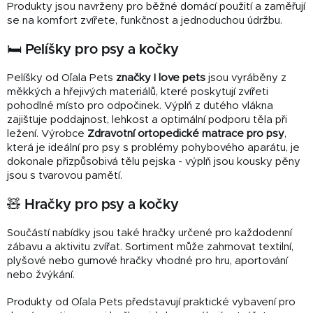
Produkty jsou navrženy pro běžné domácí použití a zaměřují
se na komfort zvířete, funkčnost a jednoduchou údržbu.
🛏️ Pelíšky pro psy a kočky
Pelíšky od O´lala Pets
značky I love pets
jsou vyráběny z
měkkých a hřejivých materiálů, které poskytují zvířeti
pohodlné místo pro odpočinek. Výplň z dutého vlákna
zajišťuje poddajnost, lehkost a optimální podporu těla při
ležení. Výrobce
Zdravotní ortopedické matrace pro psy
,
která je ideální pro psy s problémy pohybového aparátu, je
dokonale přizpůsobivá tělu pejska - výplň jsou kousky pěny
jsou s tvarovou pamětí.
🧸 Hračky pro psy a kočky
Součástí nabídky jsou také hračky určené pro každodenní
zábavu a aktivitu zvířat. Sortiment může zahrnovat textilní,
plyšové nebo gumové hračky vhodné pro hru, aportování
nebo žvýkání.
Produkty od O´lala Pets představují praktické vybavení pro