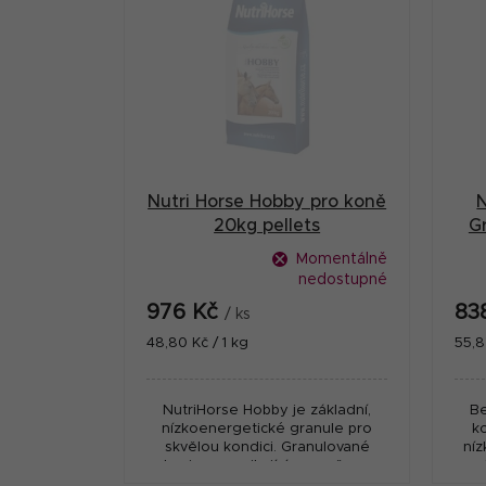
t
p
r
i
a
s
n
p
n
r
í
Nutri Horse Hobby pro koně
N
o
p
20kg pellets
G
d
a
Momentálně
u
nedostupné
n
976 Kč
83
k
/ ks
e
Měrná
Měr
48,80 Kč / 1 kg
55,8
t
cena:
cena
l
ů
NutriHorse Hobby je základní,
Be
nízkoenergetické granule pro
k
skvělou kondici. Granulované
ní
krmivo s vynikajícím poměrem
pro 
mezi kvalitou a cenou.