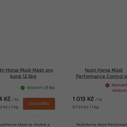
tri Horse Müsli Mash pro
Nutri Horse Müsli
koně 12,5kg
Performance Control p
koně 15kg
Moment
Skladem
(5 ks)
nedost
4 Kč
1 013 Kč
/ ks
/ ks
Do košíku
ná
Měrná
2 Kč / 1 kg
67,53 Kč / 1 kg
:
cena:
utriHorse Mash je chutné a
NutriHorse Müsli Performa