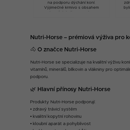
na podporu dýchání koní.
zdr
Výjimečné krmivo s obsahem
byl
vybraných bylin na podporu
dýchání u koní.
Nutri-Horse – prémiová výživa pro 
🐴 O značce Nutri-Horse
Nutri-Horse se specializuje na kvalitní výživu k
vitamínů, minerálů, bílkovin a vlákniny pro optim
podporu.
🌿 Hlavní přínosy Nutri-Horse
Produkty Nutri-Horse podporují:
• zdravý trávicí systém
• kvalitní kopytní rohovinu
• kloubní aparát a pohyblivost