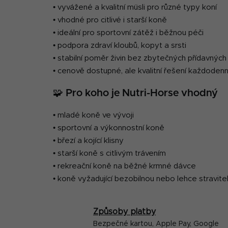
• vyvážené a kvalitní müsli pro různé typy koní
• vhodné pro citlivé i starší koně
• ideální pro sportovní zátěž i běžnou péči
• podpora zdraví kloubů, kopyt a srsti
• stabilní poměr živin bez zbytečných přídavných
• cenově dostupné, ale kvalitní řešení každodenn
🧩 Pro koho je Nutri-Horse vhodný
• mladé koně ve vývoji
• sportovní a výkonnostní koně
• březí a kojící klisny
• starší koně s citlivým trávením
• rekreační koně na běžné krmné dávce
• koně vyžadující bezobilnou nebo lehce stravite
Způsoby platby
Bezpečné kartou, Apple Pay, Google