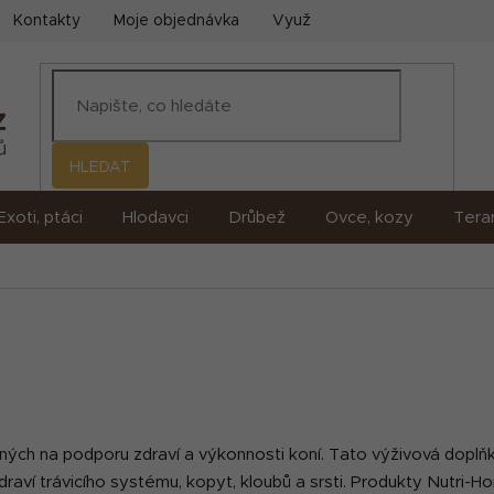
Kontakty
Moje objednávka
Využití umělé inteligence (AI)
HLEDAT
Exoti, ptáci
Hlodavci
Drůbež
Ovce, kozy
Terar
ných na podporu zdraví a výkonnosti koní. Tato výživová doplňk
draví trávicího systému, kopyt, kloubů a srsti. Produkty Nutri-