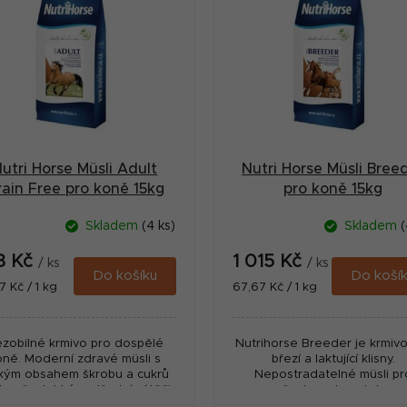
utri Horse Müsli Adult
Nutri Horse Müsli Bree
rain Free pro koně 15kg
pro koně 15kg
Skladem
(4 ks)
Skladem
(
8 Kč
1 015 Kč
/ ks
/ ks
Do košíku
Do koší
ná
Měrná
7 Kč / 1 kg
67,67 Kč / 1 kg
:
cena:
zobilné krmivo pro dospělé
Nutrihorse Breeder je krmivo
oně. Moderní zdravé müsli s
březí a laktující klisny.
zkým obsahem škrobu a cukrů
Nepostradatelné müsli pr
koně v lehké a střední zátěži.
všechny chovatele.