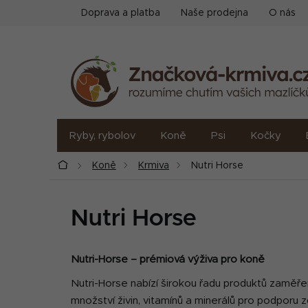
Přejít
Doprava a platba
Naše prodejna
O nás
na
obsah
Ryby, rybolov
Koně
Psi
Kočky
Domů
Koně
Krmiva
Nutri Horse
Nutri Horse
Nutri-Horse – prémiová výživa pro koně
Nutri-Horse nabízí širokou řadu produktů zaměře
množství živin, vitamínů a minerálů pro podporu z