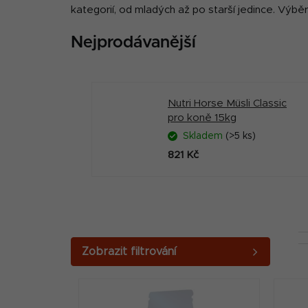
kategorií, od mladých až po starší jedince. Výběr
Nejprodávanější
Nutri Horse Müsli Classic
pro koně 15kg
Skladem
(>5 ks)
821 Kč
P
o
V
s
ý