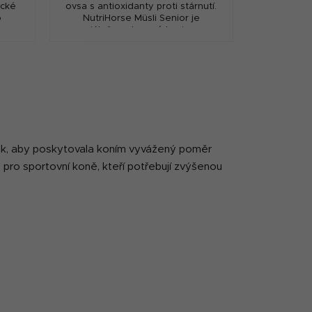
ické
ovsa s antioxidanty proti stárnutí.
o
NutriHorse Müsli Senior je
speciálně sestavené krmivo pro
staré koně.
a tak, aby poskytovala koním vyvážený poměr
 i pro sportovní koně, kteří potřebují zvýšenou