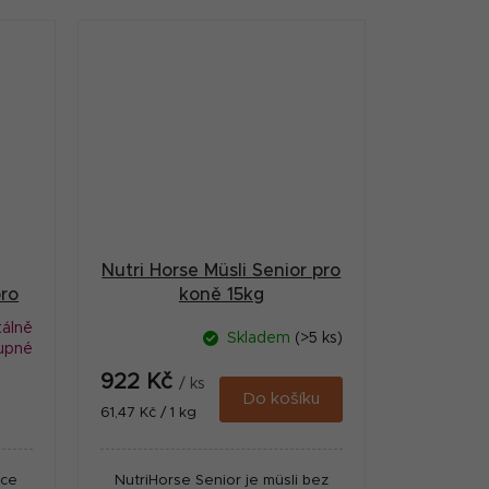
Nutri Horse Müsli Senior pro
ro
koně 15kg
álně
Skladem
(>5 ks)
upné
922 Kč
/ ks
Do košíku
Měrná
61,47 Kč / 1 kg
cena:
nce
NutriHorse Senior je müsli bez