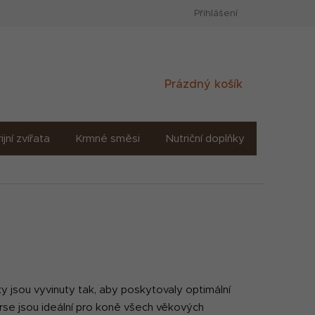
Přihlášení
Nákupní
Prázdný košík
košík
ijní zvířata
Krmné směsi
Nutriční doplňky
Sůl solné
y jsou vyvinuty tak, aby poskytovaly optimální
Horse jsou ideální pro koně všech věkových