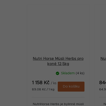
Nutri Horse Müsli Herbs pro
Nu
koně 12,5kg
Skladem
(4 ks)
1 158 Kč
84
/ ks
Do košíku
Měrná
Měr
89,08 Kč / 1 kg
64,9
cena:
cena
NutriHorse Herbs je bylinné müsli
N