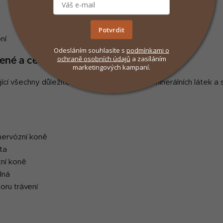
i
s
u
Potvrdit
ní
Odesláním souhlasíte s
podmínkami
o
ochraně osobních údajů
a zasíláním
ážené a cenově dostupné
marketingových kampaní.
ící všechny důležité živiny, včetně vitaminů, minerálních látek
 nervózní koně
ata
tní koně
lná
oru trávení