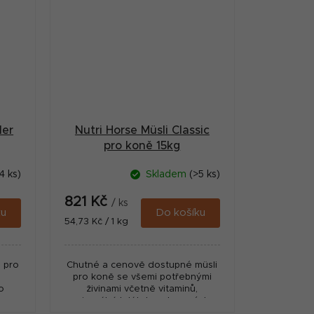
der
Nutri Horse Müsli Classic
pro koně 15kg
4 ks)
Skladem
(>5 ks)
821 Kč
/ ks
ku
Do košíku
Měrná
54,73 Kč / 1 kg
cena:
 pro
Chutné a cenově dostupné müsli
pro koně se všemi potřebnými
o
živinami včetně vitaminů,
minerálních látek a stopových
prvků.