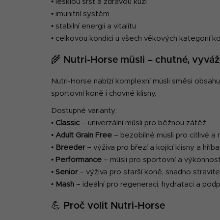
• lesklou srst a zdravou kůži
• imunitní systém
• stabilní energii a vitalitu
• celkovou kondici u všech věkových kategorií ko
🌾 Nutri-Horse müsli – chutné, vyv
Nutri-Horse nabízí komplexní müsli směsi obsahuj
sportovní koně i chovné klisny.
Dostupné varianty:
•
Classic
– univerzální müsli pro běžnou zátěž
•
Adult Grain Free
– bezobilné müsli pro citlivé a
•
Breeder
– výživa pro březí a kojící klisny a hříb
•
Performance
– müsli pro sportovní a výkonnos
•
Senior
– výživa pro starší koně, snadno stravite
•
Mash
– ideální pro regeneraci, hydrataci a podp
💪 Proč volit Nutri-Horse