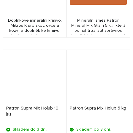
Doplňkové minerální krmivo.
Minerální směs Patron
Mikros K pro skot, ovce a
Mineral Mix Grain 5 kg, která
kozy je doplněk ke krmivu,
pomáhá zajistit správnou
určený pro skot, ovce a kozy.
kondici, trávení a výkonnost
Na objednávku - na dotaz -
holubů. Komplexní a
obvykle lze sehnat na sklad
vyvážený doplněk pro
do cca 7mi...
každého chovatele.
Patron Supra Mix Holub 10
Patron Supra Mix Holub 5 kg
kg
Skladem do 3 dní.
Skladem do 3 dní.