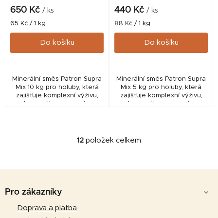
650 Kč
440 Kč
/ ks
/ ks
Měrná
Měrná
65 Kč / 1 kg
88 Kč / 1 kg
cena:
cena:
Do košíku
Do košíku
Minerální směs Patron Supra
Minerální směs Patron Supra
Mix 10 kg pro holuby, která
Mix 5 kg pro holuby, která
zajišťuje komplexní výživu,
zajišťuje komplexní výživu,
podporu výkonu a správnou
podporu výkonu a správnou
kondici po celý rok. Ideální
kondici po celý rok. Ideální
základ každého chovu.
základ každého chovu.
12
položek celkem
O
v
l
Z
á
d
á
Pro zákazníky
a
p
Doprava a platba
c