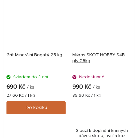
Grit Minerální Bogatý 25 kg
Mikros SKOT HOBBY S4B
plv 25kg
Skladem do 3 dní.
Nedostupné
690 Kč
990 Kč
/ ks
/ ks
Měrná
Měrná
27,60 Kč / 1 kg
39,60 Kč / 1 kg
cena:
cena:
Do košíku
Slouží k doplnění krmných
dávek skotu, ovcí a koz