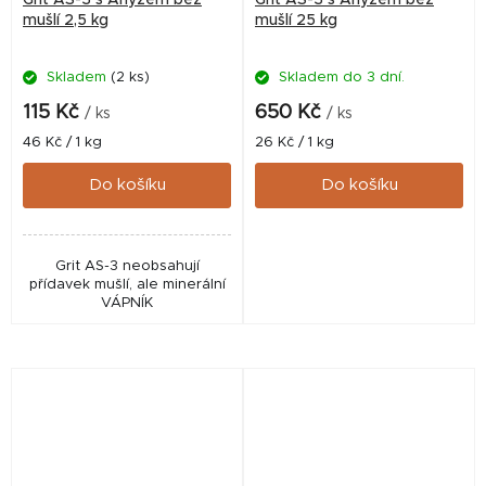
mušlí 2,5 kg
mušlí 25 kg
Skladem
(2 ks)
Skladem do 3 dní.
115 Kč
650 Kč
/ ks
/ ks
Měrná
Měrná
46 Kč / 1 kg
26 Kč / 1 kg
cena:
cena:
Do košíku
Do košíku
Grit AS-3 neobsahují
přídavek mušlí, ale minerální
VÁPNÍK