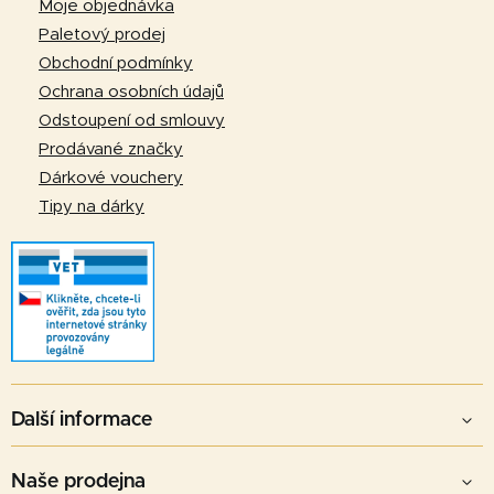
a
í
Moje objednávka
p
t
Paletový prodej
r
í
Obchodní podmínky
v
Ochrana osobních údajů
k
Odstoupení od smlouvy
y
v
Prodávané značky
ý
Dárkové vouchery
p
Tipy na dárky
i
s
u
Další informace
Naše prodejna