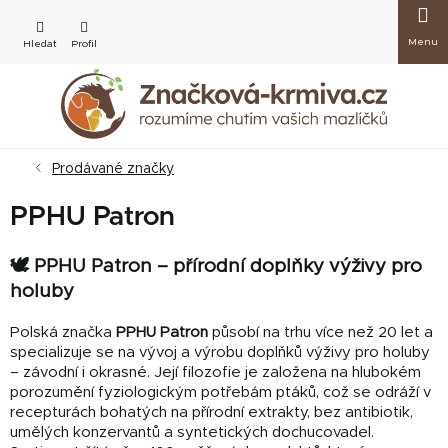
Přejít
Nákup
na
obsah
košík
Prodávané značky
PPHU Patron
🕊️ PPHU Patron – přírodní doplňky výživy pro
holuby
Polská značka
PPHU Patron
působí na trhu více než 20 let a
specializuje se na vývoj a výrobu doplňků výživy pro holuby
– závodní i okrasné. Její filozofie je založena na hlubokém
porozumění fyziologickým potřebám ptáků, což se odráží v
recepturách bohatých na přírodní extrakty, bez antibiotik,
umělých konzervantů a syntetických dochucovadel.