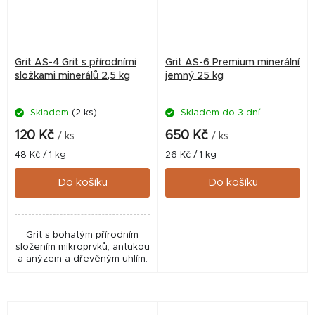
Grit AS-4 Grit s přírodními
Grit AS-6 Premium minerální
složkami minerálů 2,5 kg
jemný 25 kg
Skladem
(2 ks)
Skladem do 3 dní.
120 Kč
650 Kč
/ ks
/ ks
Měrná
Měrná
48 Kč / 1 kg
26 Kč / 1 kg
cena:
cena:
Do košíku
Do košíku
Grit s bohatým přírodním
složením mikroprvků, antukou
a anýzem a dřevěným uhlím.