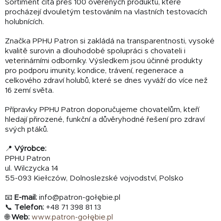
Sortiment čítá přes 100 ověřených produktů, které
procházejí dvouletým testováním na vlastních testovacích
holubnících.
Značka PPHU Patron si zakládá na transparentnosti, vysoké
kvalitě surovin a dlouhodobé spolupráci s chovateli i
veterinárními odborníky. Výsledkem jsou účinné produkty
pro podporu imunity, kondice, trávení, regenerace a
celkového zdraví holubů, které se dnes vyváží do více než
16 zemí světa.
Přípravky PPHU Patron doporučujeme chovatelům, kteří
hledají přirozené, funkční a důvěryhodné řešení pro zdraví
svých ptáků.
📍
Výrobce:
PPHU Patron
ul. Wilczycka 14
55-093 Kiełczów, Dolnoslezské vojvodství, Polsko
📧
E-mail:
info@patron-gołębie.pl
📞
Telefon:
+48 71 398 81 13
🌐
Web:
www.patron-gołębie.pl