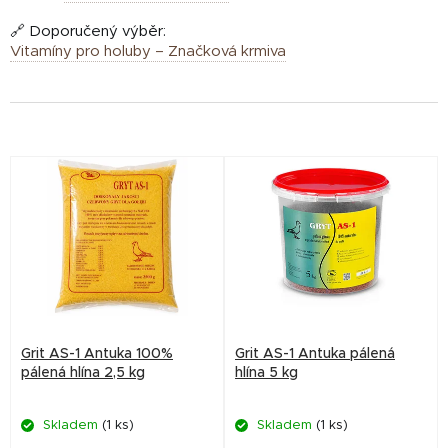
🔗 Doporučený výběr:
Vitamíny pro holuby – Značková krmiva
V
ý
p
i
s
p
r
Grit AS-1 Antuka 100%
Grit AS-1 Antuka pálená
o
pálená hlína 2,5 kg
hlína 5 kg
d
Skladem
(1 ks)
Skladem
(1 ks)
u