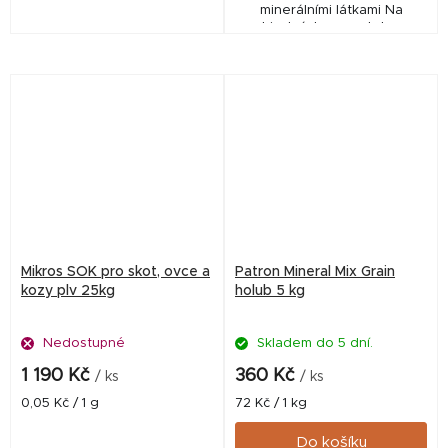
minerálními látkami Na
objednávku - na dotaz -
obvykle lze sehnat na sklad
do cca 7mi dní
Mikros SOK pro skot, ovce a
Patron Mineral Mix Grain
kozy plv 25kg
holub 5 kg
Nedostupné
Skladem do 5 dní.
1 190 Kč
360 Kč
/ ks
/ ks
Měrná
Měrná
0,05 Kč / 1 g
72 Kč / 1 kg
cena:
cena:
Do košíku