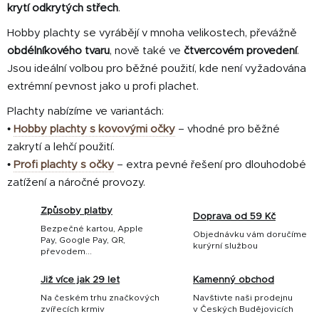
ý
krytí odkrytých střech
.
p
Hobby plachty se vyrábějí v mnoha velikostech, převážně
i
s
obdélníkového tvaru
, nově také ve
čtvercovém provedení
.
u
Jsou ideální volbou pro běžné použití, kde není vyžadována
extrémní pevnost jako u profi plachet.
Plachty nabízíme ve variantách:
•
Hobby plachty s kovovými očky
– vhodné pro běžné
zakrytí a lehčí použití.
•
Profi plachty s očky
– extra pevné řešení pro dlouhodobé
zatížení a náročné provozy.
Způsoby platby
Doprava od 59 Kč
Bezpečné kartou, Apple
Objednávku vám doručíme
Pay, Google Pay, QR,
kurýrní službou
převodem...
Již více jak 29 let
Kamenný obchod
Na českém trhu značkových
Navštivte naši prodejnu
zvířecích krmiv
v Českých Budějovicích