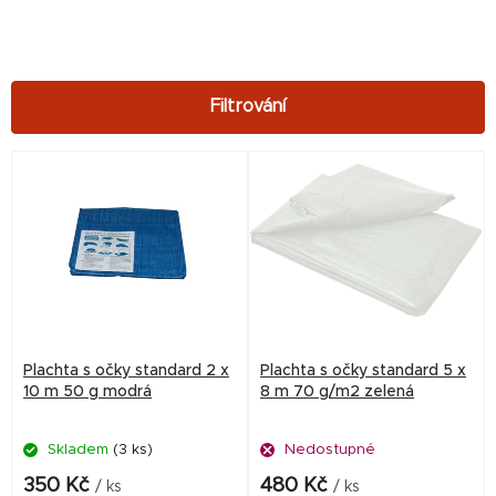
V
ý
p
i
s
p
r
Plachta s očky standard 2 x
Plachta s očky standard 5 x
o
10 m 50 g modrá
8 m 70 g/m2 zelená
d
Skladem
(3 ks)
Nedostupné
u
k
350 Kč
480 Kč
/ ks
/ ks