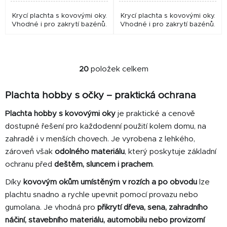
Krycí plachta s kovovými oky.
Krycí plachta s kovovými oky.
Vhodné i pro zakrytí bazénů.
Vhodné i pro zakrytí bazénů.
20
položek celkem
O
v
Plachta hobby s očky – praktická ochrana
l
á
Plachta hobby s kovovými oky
je praktické a cenově
d
dostupné řešení pro každodenní použití kolem domu, na
a
zahradě i v menších chovech. Je vyrobena z lehkého,
c
í
zároveň však
odolného materiálu
, který poskytuje základní
p
ochranu před
deštěm, sluncem i prachem
.
r
Díky
kovovým okům umístěným v rozích a po obvodu
lze
v
plachtu snadno a rychle upevnit pomocí provazu nebo
k
y
gumolana. Je vhodná pro
přikrytí dřeva, sena, zahradního
v
náčiní, stavebního materiálu, automobilu nebo provizorní