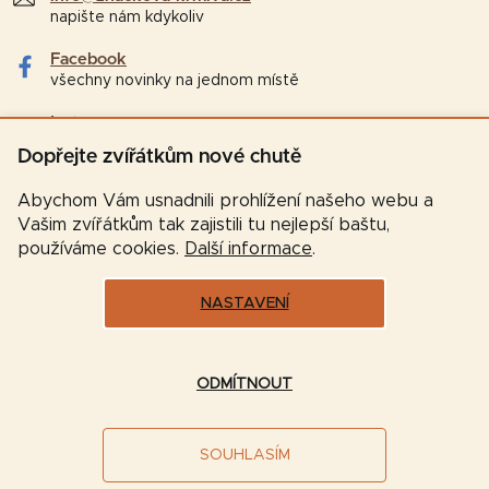
napište nám kdykoliv
Facebook
všechny novinky na jednom místě
Instagram
tipy a zajímavosti pro chovatele
Dopřejte zvířátkům nové chutě
Abychom Vám usnadnili prohlížení našeho webu a
Vašim zvířátkům tak zajistili tu nejlepší baštu,
používáme cookies.
Další informace
.
NASTAVENÍ
Vytvořil Shoptet
ODMÍTNOUT
Copyright 2026
Značková-krmiva.cz
. Všechna práva
SOUHLASÍM
vyhrazena.
Upravit nastavení cookies