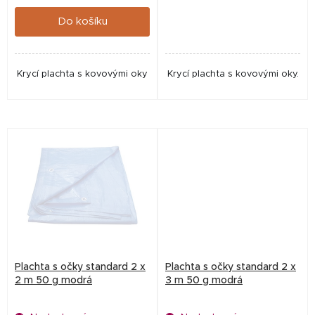
t
Do košíku
ů
Krycí plachta s kovovými oky
Krycí plachta s kovovými oky.
Plachta s očky standard 2 x
Plachta s očky standard 2 x
2 m 50 g modrá
3 m 50 g modrá