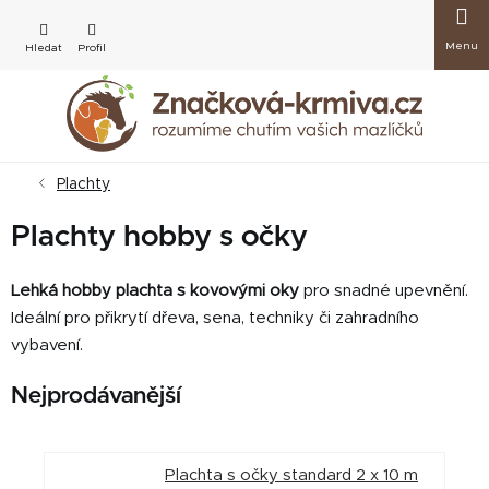
Přejít
Nákup
na
obsah
košík
Plachty
Plachty hobby s očky
Lehká hobby plachta s kovovými oky
pro snadné upevnění.
Ideální pro přikrytí dřeva, sena, techniky či zahradního
vybavení.
Nejprodávanější
Plachta s očky standard 2 x 10 m