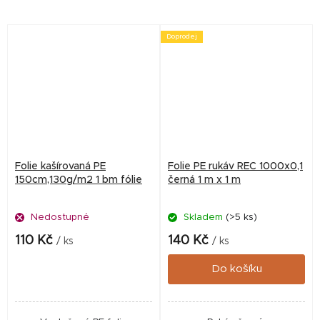
Doprodej
Folie kašírovaná PE
Folie PE rukáv REC 1000x0,1
150cm,130g/m2 1 bm fólie
černá 1 m x 1 m
Nedostupné
Skladem
(>5 ks)
110 Kč
140 Kč
/ ks
/ ks
Do košíku