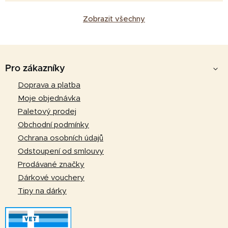
Zobrazit všechny
Z
á
Pro zákazníky
p
Doprava a platba
a
Moje objednávka
t
Paletový prodej
í
Obchodní podmínky
Ochrana osobních údajů
Odstoupení od smlouvy
Prodávané značky
Dárkové vouchery
Tipy na dárky