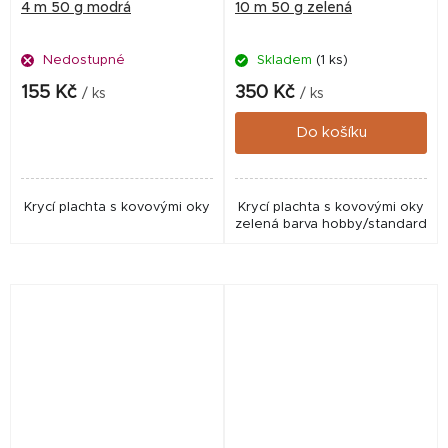
4 m 50 g modrá
10 m 50 g zelená
Nedostupné
Skladem
(1 ks)
155 Kč
350 Kč
/ ks
/ ks
Do košíku
Krycí plachta s kovovými oky
Krycí plachta s kovovými oky
zelená barva hobby/standard