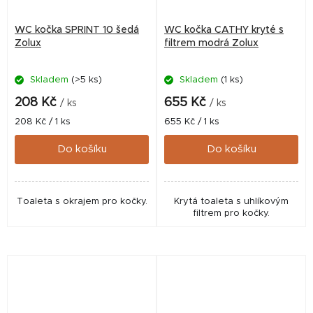
WC kočka SPRINT 10 šedá
WC kočka CATHY kryté s
Zolux
filtrem modrá Zolux
Skladem
(>5 ks)
Skladem
(1 ks)
208 Kč
655 Kč
/ ks
/ ks
Měrná
Měrná
208 Kč / 1 ks
655 Kč / 1 ks
cena:
cena:
Do košíku
Do košíku
Toaleta s okrajem pro kočky.
Krytá toaleta s uhlíkovým
filtrem pro kočky.