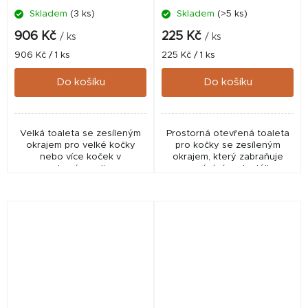
Skladem
(3 ks)
Skladem
(>5 ks)
906 Kč
225 Kč
/ ks
/ ks
Měrná
Měrná
906 Kč / 1 ks
225 Kč / 1 ks
cena:
cena:
Do košíku
Do košíku
Velká toaleta se zesíleným
Prostorná otevřená toaleta
okrajem pro velké kočky
pro kočky se zesíleným
nebo více koček v
okrajem, který zabraňuje
domácnosti.
vysypávání podestýlky.