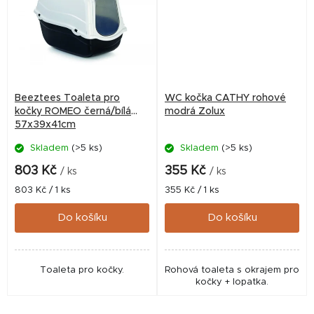
Beeztees Toaleta pro
WC kočka CATHY rohové
kočky ROMEO černá/bílá
modrá Zolux
57x39x41cm
Skladem
(>5 ks)
Skladem
(>5 ks)
803 Kč
355 Kč
/ ks
/ ks
Měrná
Měrná
803 Kč / 1 ks
355 Kč / 1 ks
cena:
cena:
Do košíku
Do košíku
Toaleta pro kočky.
Rohová toaleta s okrajem pro
kočky + lopatka.