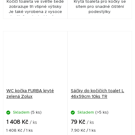
Kočičí toaleta ve světle šedé
Krytá toaleta pro kočky se
zobrazuje tři vtipné výtisky.
sítem pro snadné čištění
Je také vyrobena z vysoce
podestýlky.
kvalitního plastu, který se
snadno čistí.
WC kočka FURBA kryté
Sáčky do kočičích toalet L
zelená Zolux
46x59cm 10ks TR
Skladem
(5 ks)
Skladem
(>5 ks)
1 408 Kč
79 Kč
/ ks
/ ks
Měrná
Měrná
1 408 Kč / 1 ks
7,90 Kč / 1 ks