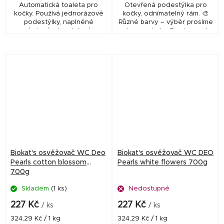
Automatická toaleta pro
Otevřená podestýlka pro
kočky. Používá jednorázové
kočky, odnímatelný rám. 🎨
podestýlky, naplněné
Různé barvy – výběr prosíme
prémiovým krystalovým
do poznámky. Dostupnost
stelivem Blue Crystal.
barev není garantována, ale
můžete si uvést
preferovanou barvu do
poznámky...
Biokat's osvěžovač WC Deo
Biokat's osvěžovač WC DEO
Pearls cotton blossom
Pearls white flowers 700g
700g
Skladem
(1 ks)
Nedostupné
227 Kč
227 Kč
/ ks
/ ks
Měrná
Měrná
324,29 Kč / 1 kg
324,29 Kč / 1 kg