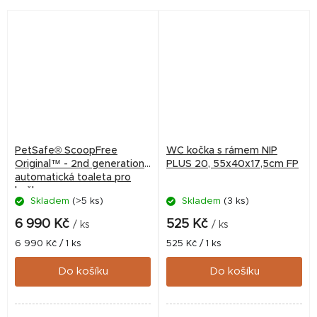
PetSafe® ScoopFree
WC kočka s rámem NIP
Original™ - 2nd generation,
PLUS 20, 55x40x17,5cm FP
automatická toaleta pro
kočky
Skladem
(>5 ks)
Skladem
(3 ks)
6 990 Kč
525 Kč
/ ks
/ ks
Měrná
Měrná
6 990 Kč / 1 ks
525 Kč / 1 ks
cena:
cena:
Do košíku
Do košíku