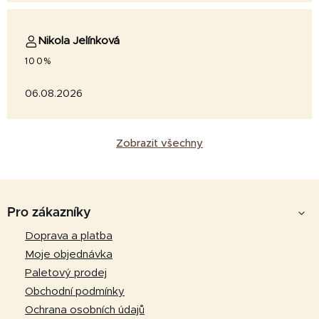
Nikola Jelínková
100%
06.08.2026
Zobrazit všechny
Z
á
Pro zákazníky
p
Doprava a platba
a
Moje objednávka
t
Paletový prodej
í
Obchodní podmínky
Ochrana osobních údajů