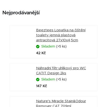
Nejprodávanější
Beeztees Lopatka na čištění
toalety jemná plastová
antracitová 27x10x4,5cm
Skladem
(>5 ks)
42 Kč
Náhradní filtr uhlíkový pro WC
CATIT Design 2ks
Skladem
(>5 ks)
147 Kč
Nature's Miracle Stain&Odour
Remover CAT 709ml