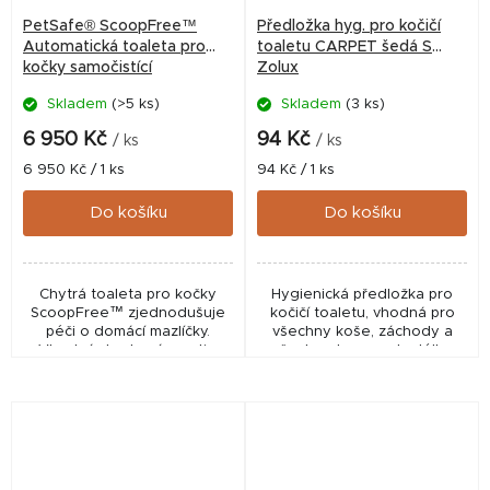
PetSafe® ScoopFree™
Předložka hyg. pro kočičí
Automatická toaleta pro
toaletu CARPET šedá S
kočky samočistící
Zolux
Skladem
(>5 ks)
Skladem
(3 ks)
6 950 Kč
94 Kč
/ ks
/ ks
Měrná
Měrná
6 950 Kč / 1 ks
94 Kč / 1 ks
cena:
cena:
Do košíku
Do košíku
Chytrá toaleta pro kočky
Hygienická předložka pro
ScoopFree™ zjednodušuje
kočičí toaletu, vhodná pro
péči o domácí mazlíčky.
všechny koše, záchody a
Vhodná do domácnosti s
všechny typy podestýlky.
jednou nebo více kočkami.