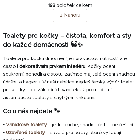
O
r
198
položek celkem
v
á
Nahoru
n
l
k
á
o
d
v
Toalety pro kočky – čistota, komfort a styl
a
á
do každé domácnosti 😺✨
c
n
í
í
p
Toaleta pro kočku dnes není jen praktickou nutností, ale
r
často i
dekorativním prvkem interiéru
. Kočky ocení
v
soukromí, pohodlí a čistotu, zatímco majitelé ocení snadnou
k
údržbu a hygienu. V naší nabídce najdeš široký výběr toalet
y
pro kočky – od základních vaniček až po moderní
v
automatické toalety s chytrými funkcemi.
ý
p
Co u nás najdete 🐾
i
s
•
Vaničkové toalety
– jednoduché, snadno čistitelné řešení
u
•
Uzavřené toalety
– skvělé pro kočky, které vyžadují