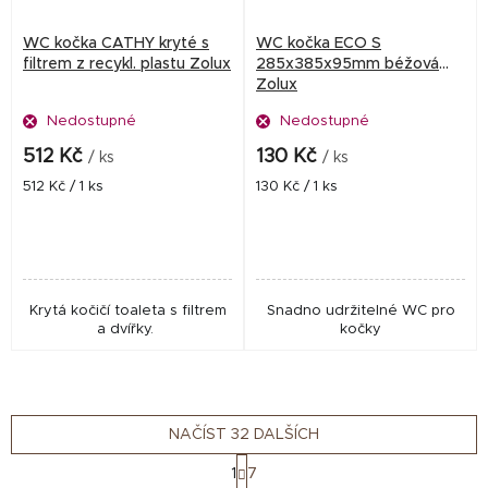
WC kočka CATHY kryté s
WC kočka ECO S
filtrem z recykl. plastu Zolux
285x385x95mm béžová
Zolux
Nedostupné
Nedostupné
512 Kč
130 Kč
/ ks
/ ks
Měrná
Měrná
512 Kč / 1 ks
130 Kč / 1 ks
cena:
cena:
Krytá kočičí toaleta s filtrem
Snadno udržitelné WC pro
a dvířky.
kočky
NAČÍST 32 DALŠÍCH
S
1
7
t