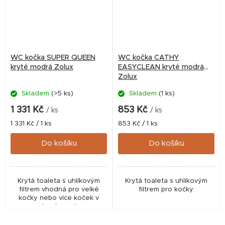
WC kočka SUPER QUEEN
WC kočka CATHY
kryté modrá Zolux
EASYCLEAN kryté modrá
Zolux
Skladem
(>5 ks)
Skladem
(1 ks)
1 331 Kč
853 Kč
/ ks
/ ks
Měrná
Měrná
1 331 Kč / 1 ks
853 Kč / 1 ks
cena:
cena:
Do košíku
Do košíku
Krytá toaleta s uhlíkovým
Krytá toaleta s uhlíkovým
filtrem vhodná pro velké
filtrem pro kočky.
kočky nebo více koček v
domácnosti.