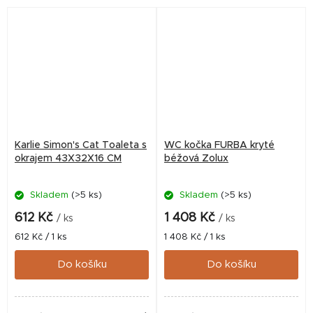
Karlie Simon's Cat Toaleta s
WC kočka FURBA kryté
okrajem 43X32X16 CM
béžová Zolux
Skladem
(>5 ks)
Skladem
(>5 ks)
612 Kč
1 408 Kč
/ ks
/ ks
Měrná
Měrná
612 Kč / 1 ks
1 408 Kč / 1 ks
cena:
cena:
Do košíku
Do košíku