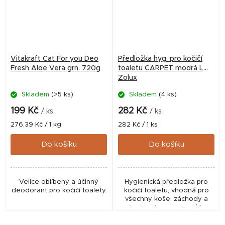
Vitakraft Cat For you Deo
Předložka hyg. pro kočičí
Fresh Aloe Vera grn. 720g
toaletu CARPET modrá L
Zolux
Skladem
(>5 ks)
Skladem
(4 ks)
199 Kč
282 Kč
/ ks
/ ks
Měrná
Měrná
276,39 Kč / 1 kg
282 Kč / 1 ks
cena:
cena:
Do košíku
Do košíku
Velice oblíbený a účinný
Hygienická předložka pro
deodorant pro kočičí toalety.
kočičí toaletu, vhodná pro
všechny koše, záchody a
všechny typy podestýlky.