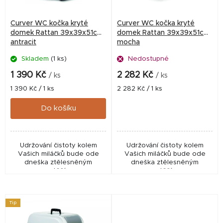
p
r
Curver WC kočka kryté
Curver WC kočka kryté
o
domek Rattan 39x39x51cm
domek Rattan 39x39x51cm
antracit
mocha
d
Skladem
(1 ks)
Nedostupné
u
k
1 390 Kč
2 282 Kč
/ ks
/ ks
t
Měrná
Měrná
1 390 Kč / 1 ks
2 282 Kč / 1 ks
cena:
cena:
ů
Do košíku
Udržování čistoty kolem
Udržování čistoty kolem
Vašich miláčků bude ode
Vašich miláčků bude ode
dneška ztělesněným
dneška ztělesněným
potěším.
potěším.
Tip