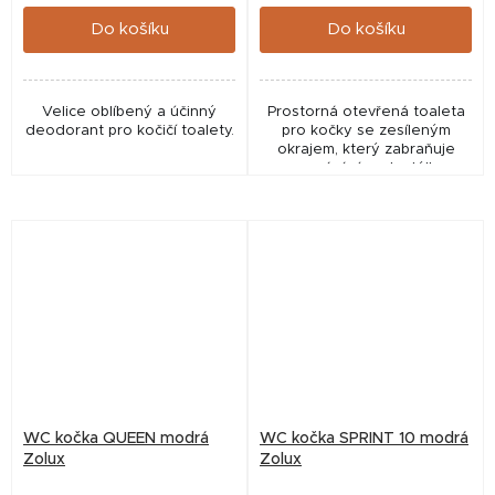
cena:
cena:
Do košíku
Do košíku
Velice oblíbený a účinný
Prostorná otevřená toaleta
deodorant pro kočičí toalety.
pro kočky se zesíleným
okrajem, který zabraňuje
vysypávání podestýlky.
WC kočka QUEEN modrá
WC kočka SPRINT 10 modrá
Zolux
Zolux