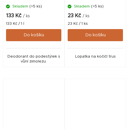
Skladem
(>5 ks)
Skladem
(>5 ks)
133 Kč
23 Kč
/ ks
/ ks
Měrná
Měrná
133 Kč / 1 l
23 Kč / 1 ks
cena:
cena:
Do košíku
Do košíku
Deodorant do podestýlek s
Lopatka na kočičí trus
vůní zimolezu.