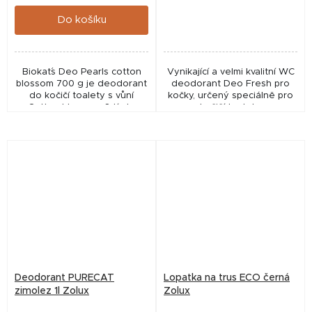
cena:
cena:
Do košíku
Biokat´s Deo Pearls cotton
Vynikající a velmi kvalitní WC
blossom 700 g je deodorant
deodorant Deo Fresh pro
do kočičí toalety s vůní
kočky, určený speciálně pro
Cotton blossom. S tímto
kočičí toalety.
Deodorantem můžete lehce
a účinně vylepšit svojí kočičí
toaletu tak, aby...
Deodorant PURECAT
Lopatka na trus ECO černá
zimolez 1l Zolux
Zolux