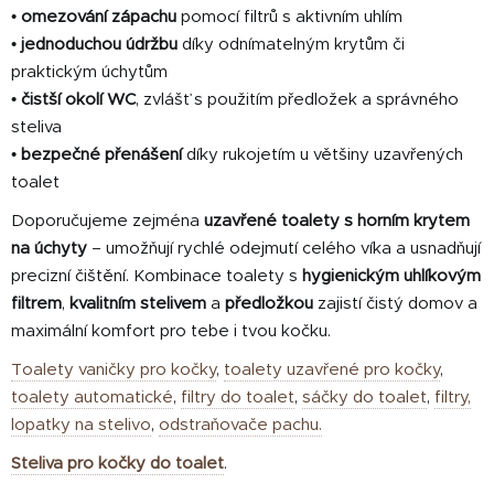
•
omezování zápachu
pomocí filtrů s aktivním uhlím
•
jednoduchou údržbu
díky odnímatelným krytům či
praktickým úchytům
•
čistší okolí WC
, zvlášť s použitím předložek a správného
steliva
•
bezpečné přenášení
díky rukojetím u většiny uzavřených
toalet
Doporučujeme zejména
uzavřené toalety s horním krytem
na úchyty
– umožňují rychlé odejmutí celého víka a usnadňují
precizní čištění. Kombinace toalety s
hygienickým uhlíkovým
filtrem
,
kvalitním stelivem
a
předložkou
zajistí čistý domov a
maximální komfort pro tebe i tvou kočku.
Toalety vaničky pro kočky
,
toalety uzavřené pro kočky
,
toalety automatické
,
filtry do toalet
,
sáčky do toalet
,
filtry,
lopatky na stelivo
,
odstraňovače pachu.
Steliva pro kočky do toalet
.