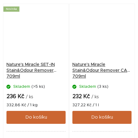
Novinka
Nature's Miracle SET-IN
Nature's Miracle
Stain&Odour Remover
Stain&Odour Remover CAT
709ml
709ml
Skladem
(>5 ks)
Skladem
(3 ks)
236 Kč
232 Kč
/ ks
/ ks
Měrná
Měrná
332,86 Kč / 1 kg
327,22 Kč / 1 l
cena:
cena:
Do košíku
Do košíku