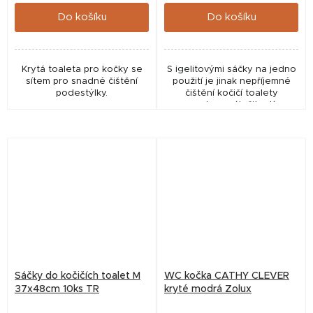
cena:
cena:
Do košíku
Do košíku
Krytá toaleta pro kočky se
S igelitovými sáčky na jedno
sítem pro snadné čištění
použití je jinak nepříjemné
podestýlky.
čištění kočičí toalety
snadnou záležitostí.
Sáčky do kočičích toalet M
WC kočka CATHY CLEVER
37x48cm 10ks TR
kryté modrá Zolux