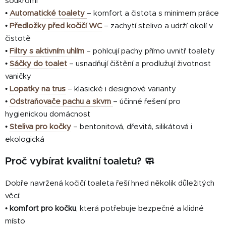
soukromí
•
Automatické toalety
– komfort a čistota s minimem práce
•
Předložky před kočičí WC
– zachytí stelivo a udrží okolí v
čistotě
•
Filtry s aktivním uhlím
– pohlcují pachy přímo uvnitř toalety
•
Sáčky do toalet
– usnadňují čištění a prodlužují životnost
vaničky
•
Lopatky na trus
– klasické i designové varianty
•
Odstraňovače pachu a skvrn
– účinné řešení pro
hygienickou domácnost
•
Steliva pro kočky
– bentonitová, dřevitá, silikátová i
ekologická
Proč vybírat kvalitní toaletu? 🧼
Dobře navržená kočičí toaleta řeší hned několik důležitých
věcí:
•
komfort pro kočku
, která potřebuje bezpečné a klidné
místo