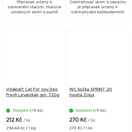
Přípravek určený k
Odstraňovač skvrn a zápachu
odstranění starých, hluboce
je přípravek určený k
uložených skvrn a pachů
odstraňování každodenních
zanechané kočkou.
nečistot zanechaných
kočkami.
Vitakraft Cat For you Deo
WC kočka SPRINT 20
Fresh Levandule grn. 720g
modrá Zolux
Skladem
(>5 ks)
Skladem
(>5 ks)
212 Kč
270 Kč
/ ks
/ ks
Měrná
Měrná
294,44 Kč / 1 kg
270 Kč / 1 ks