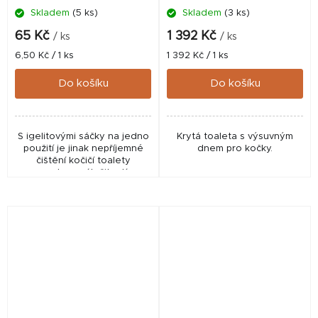
Skladem
(5 ks)
Skladem
(3 ks)
65 Kč
1 392 Kč
/ ks
/ ks
Měrná
Měrná
6,50 Kč / 1 ks
1 392 Kč / 1 ks
cena:
cena:
Do košíku
Do košíku
S igelitovými sáčky na jedno
Krytá toaleta s výsuvným
použití je jinak nepříjemné
dnem pro kočky.
čištění kočičí toalety
snadnou záležitostí.