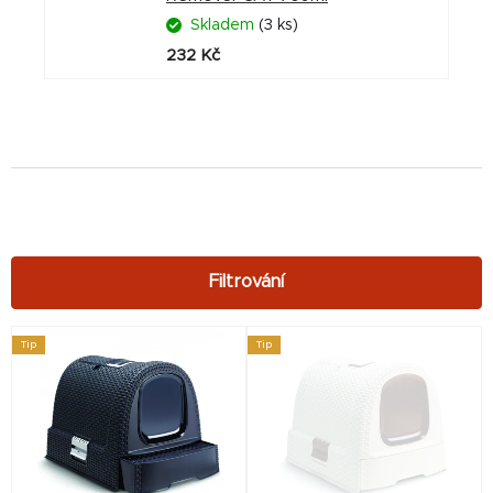
Skladem
(3 ks)
232 Kč
V
Tip
Tip
ý
p
i
s