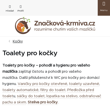
Přejít
Nákup
na
obsah
košík
Kočky
Toalety pro kočky
Toalety pro kočky – pohodlí a hygienu pro vašeho
mazlíčka
zajišťují čistotu a pohodlí pro vašeho
mazlíčka. Další příslušenství k WC pro kočky pro domácí
hygienu.
Vaničky pro kočky otevřené
,
toalety uzavřené
,
toalety automatické
,
filtry do toalet
.
Předložka před
toalet
u,
sáčky do toalet
,
lopatka na stelivo
,
odstraňovač
pachu a skvrn
.
Steliva pro kočky
.