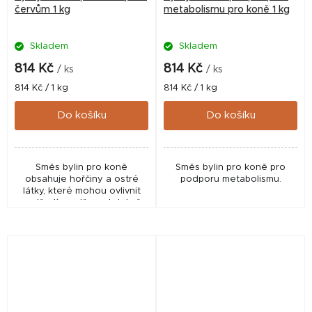
červům 1 kg
metabolismu pro koně 1 kg
Skladem
Skladem
814 Kč
814 Kč
/ ks
/ ks
Měrná
Měrná
814 Kč / 1 kg
814 Kč / 1 kg
cena:
cena:
Do košíku
Do košíku
Směs bylin pro koně
Směs bylin pro koně pro
obsahuje hořčiny a ostré
podporu metabolismu.
látky, které mohou ovlivnit
prostředí ve střevech tak, že
se v nich parazitům hůře žije.
Zejména při nedostatcích
způsobených...