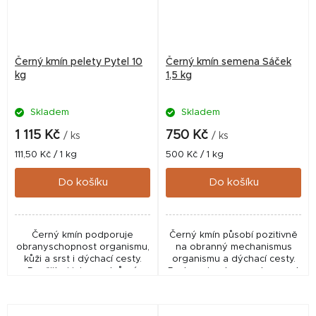
Černý kmín pelety Pytel 10
Černý kmín semena Sáček
kg
1,5 kg
Skladem
Skladem
1 115 Kč
750 Kč
/ ks
/ ks
Měrná
Měrná
111,50 Kč / 1 kg
500 Kč / 1 kg
cena:
cena:
Do košíku
Do košíku
Černý kmín podporuje
Černý kmín působí pozitivně
obranyschopnost organismu,
na obranný mechanismus
kůži a srst i dýchací cesty.
organismu a dýchací cesty.
Použijte i jako podpůrný
Podporuje obranyschopnost
krmný doplněk pro koně s
organismu, kůži a srst i
ekzémem či letní vyrážkou.
dýchací cesty. Použijte i jako
podpůrný krmný...