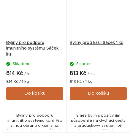
Byliny pro podporu
Byliny proti kašli Sáček 1 kg
imunitního systému Sáček 1
kg
Skladem
Skladem
814 Kč
813 Kč
/ ks
/ ks
Měrná
Měrná
814 Kč / 1 kg
813 Kč / 1 kg
cena:
cena:
Do košíku
Do košíku
Byliny pro podporu
Směs bylin s pozitivním
imunitního systému koní. Pro
působením na dýchací cesty
silnou obranu organismu.
a průduškový systém, při
Vybraná směs bylin může při
dýchacích potížích koní.