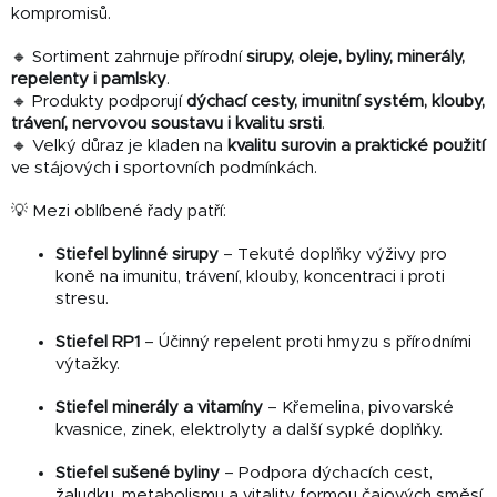
kompromisů.
🔸 Sortiment zahrnuje přírodní
sirupy, oleje, byliny, minerály,
repelenty i pamlsky
.
🔸 Produkty podporují
dýchací cesty, imunitní systém, klouby,
trávení, nervovou soustavu i kvalitu srsti
.
🔸 Velký důraz je kladen na
kvalitu surovin a praktické použití
ve stájových i sportovních podmínkách.
💡 Mezi oblíbené řady patří:
Stiefel bylinné sirupy
– Tekuté doplňky výživy pro
koně na imunitu, trávení, klouby, koncentraci i proti
stresu.
Stiefel RP1
– Účinný repelent proti hmyzu s přírodními
výtažky.
Stiefel minerály a vitamíny
– Křemelina, pivovarské
kvasnice, zinek, elektrolyty a další sypké doplňky.
Stiefel sušené byliny
– Podpora dýchacích cest,
žaludku, metabolismu a vitality formou čajových směsí.