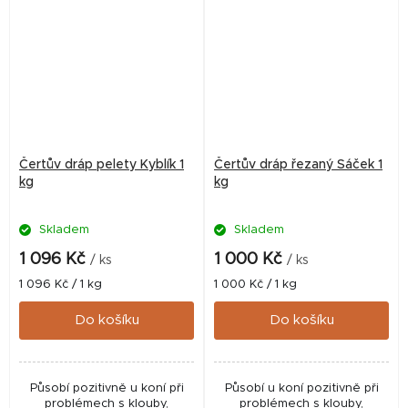
Čertův dráp pelety Kyblík 1
Čertův dráp řezaný Sáček 1
kg
kg
Skladem
Skladem
1 096 Kč
1 000 Kč
/ ks
/ ks
Měrná
Měrná
1 096 Kč / 1 kg
1 000 Kč / 1 kg
cena:
cena:
Do košíku
Do košíku
Působí pozitivně u koní při
Působí u koní pozitivně při
problémech s klouby,
problémech s klouby,