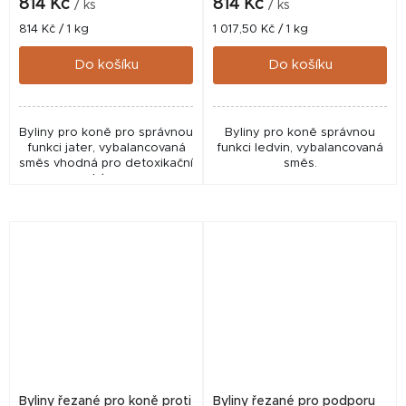
814 Kč
814 Kč
/ ks
/ ks
Měrná
Měrná
814 Kč / 1 kg
1 017,50 Kč / 1 kg
cena:
cena:
Do košíku
Do košíku
Byliny pro koně pro správnou
Byliny pro koně správnou
funkci jater, vybalancovaná
funkci ledvin, vybalancovaná
směs vhodná pro detoxikační
směs.
kúru.
Byliny řezané pro koně proti
Byliny řezané pro podporu