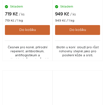
Skladem
Skladem
719 Kč
949 Kč
/ ks
/ ks
Měrná
Měrná
719 Kč / 1 kg
949 Kč / 1 kg
cena:
cena:
Do košíku
Do košíku
Česnek pro koně, přírodní
Biotin u koní slouží pro růst
repelent, antibiotikum,
rohoviny stejně jako pro
antiflogistikum a
posílení kůže a srsti,
antioxidant. Česnek působí
příznivě také na podporu
trávení a při chronických
kožních problémech