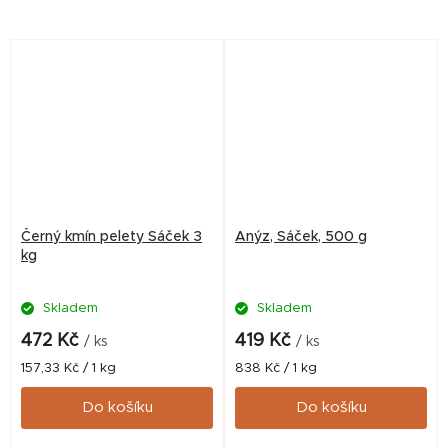
problémech způsobených
výživou posílit imunitní
systém přírodním způsobem
a...
Černý kmín pelety Sáček 3
Anýz, Sáček, 500 g
kg
Skladem
Skladem
472 Kč
419 Kč
/ ks
/ ks
Měrná
Měrná
157,33 Kč / 1 kg
838 Kč / 1 kg
cena:
cena:
Do košíku
Do košíku