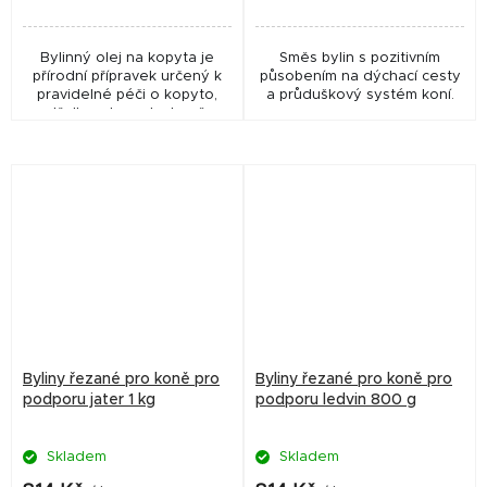
Bylinný olej na kopyta je
Směs bylin s pozitivním
přírodní přípravek určený k
působením na dýchací cesty
pravidelné péči o kopyto,
a průduškový systém koní.
střelku a korunku koně.
Přípravek nemá registrační
veterinární číslo (není
registrován jako VLP)...
Byliny řezané pro koně pro
Byliny řezané pro koně pro
podporu jater 1 kg
podporu ledvin 800 g
Skladem
Skladem