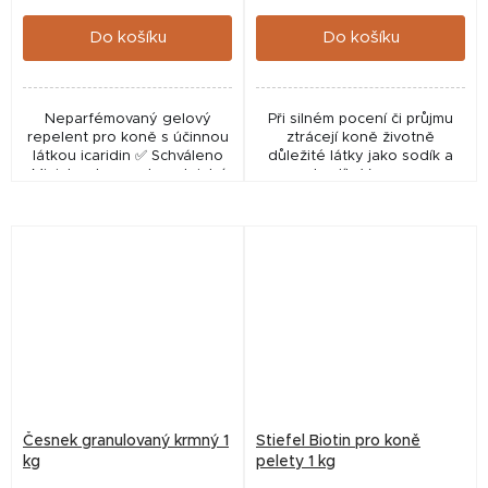
cena:
cena:
Do košíku
Do košíku
Neparfémovaný gelový
Při silném pocení či průjmu
repelent pro koně s účinnou
ztrácejí koně životně
látkou icaridin ✅ Schváleno
důležité látky jako sodík a
Ministerstvem zdravotnictví
draslík. Vysoce
ČR pod číslem: MZDR
koncentrovaný obsah těchto
1820/2018/SOZ Produkt
látek v produktech Stiefel
Stiefel RP1 Insect-Stop Gel...
Elektrolyt vyrovná rychle...
Česnek granulovaný krmný 1
Stiefel Biotin pro koně
kg
pelety 1 kg