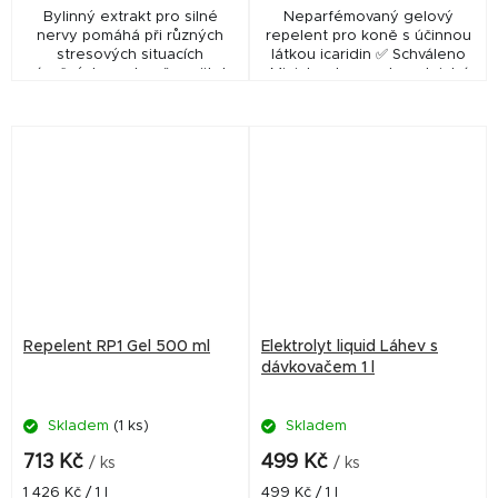
Bylinný extrakt pro silné
Neparfémovaný gelový
nervy pomáhá při různých
repelent pro koně s účinnou
stresových situacích
látkou icaridin ✅ Schváleno
náročných pro koně, majitele
Ministerstvem zdravotnictví
i jezdce. Může být krmen i
ČR pod číslem: MZDR
trvale u nervózních a
1820/2018/SOZ Produkt
podrážděných koní.
Stiefel RP1 Insect-Stop Gel...
Repelent RP1 Gel 500 ml
Elektrolyt liquid Láhev s
dávkovačem 1 l
Skladem
(1 ks)
Skladem
713 Kč
499 Kč
/ ks
/ ks
Měrná
Měrná
1 426 Kč / 1 l
499 Kč / 1 l