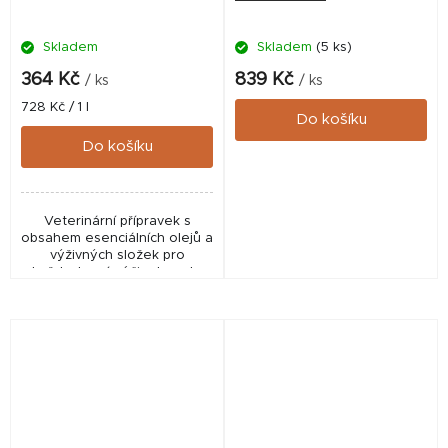
Skladem
Skladem
(5 ks)
364 Kč
839 Kč
/ ks
/ ks
Měrná
728 Kč / 1 l
Do košíku
cena:
Do košíku
Veterinární přípravek s
obsahem esenciálních olejů a
výživných složek pro
každodenní péči o kopyta
koní ✅ Veterinární přípravek
schválený ÚSKVBL pod
číslem: 178-21/C