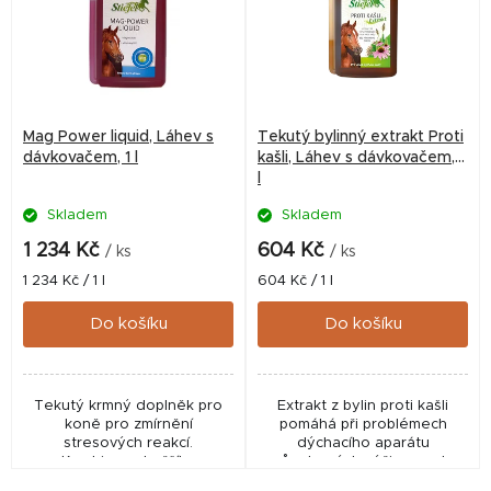
i
s
p
r
Mag Power liquid, Láhev s
Tekutý bylinný extrakt Proti
o
dávkovačem, 1 l
kašli, Láhev s dávkovačem, 1
l
d
Skladem
Skladem
u
k
1 234 Kč
604 Kč
/ ks
/ ks
t
Měrná
Měrná
1 234 Kč / 1 l
604 Kč / 1 l
cena:
cena:
ů
Do košíku
Do košíku
Tekutý krmný doplněk pro
Extrakt z bylin proti kašli
koně pro zmírnění
pomáhá při problémech
stresových reakcí.
dýchacího aparátu
Kombinace hořčíku
způsobených výživou nebo
(magnesia), tryptofanu a
způsobem ustájení a působí