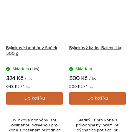
Bylinkové bonbóny Sáček
Bylinkový liz, ks, Balení, 1 kg
500 g
Skladem
(1 ks)
Skladem
324 Kč
500 Kč
/ ks
/ ks
Měrná
Měrná
648 Kč / 1 kg
500 Kč / 1 kg
cena:
cena:
Do košíku
Do košíku
Bylinkové bonbóny jsou
Sladký liz pro koně s
oblíbenou odměnou pro
přírodními bylinkami pří
koně s obsahem přírodních
dýchacích potížích, při