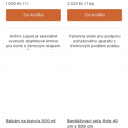
Měrná
Měrná
1 000 Kč / 1 l
2 023 Kč / 1 kg
cena:
cena:
Do košíku
Do košíku
Arthro Liquid je speciálně
Výkonná směs pro podporu
vyvinuté doplňkové krmivo
pohybového aparátu s
pro koně s čertovým drápem,
třetinovým podílem prášku
který může pomoci při
ze
bolestech kloubů, šlach či
schránek novozélandských
problémech s chrupavkami....
slávek zelenoústých, směsi
bylin a vyváženého poměru
vitamínů a...
Balzám na kopyta 500 ml
Bandážovací vata, Role 40
cm x 500 cm