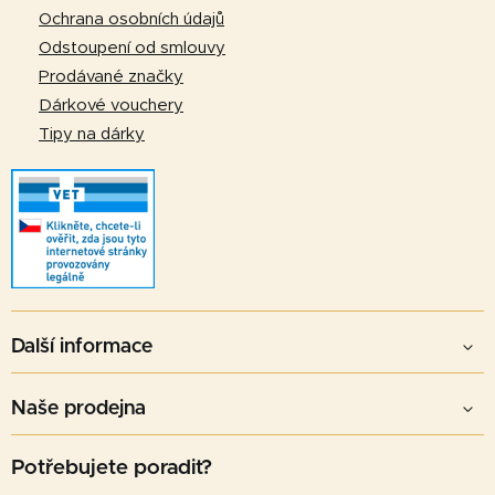
v
Ochrana osobních údajů
ý
Odstoupení od smlouvy
p
Prodávané značky
i
Dárkové vouchery
s
u
Tipy na dárky
Další informace
Naše prodejna
Potřebujete poradit?