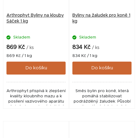
Arthrophyt Byliny na klouby
Byliny na žaludek pro koně 1
Sáček 1 kg
kg
Skladem
Skladem
869 Kč
834 Kč
/ ks
/ ks
Měrná
Měrná
869 Kč / 1 kg
834 Kč / 1 kg
cena:
cena:
Do košíku
Do košíku
Arthrophyt přispívá k zlepšení
Směs bylin pro koně, která
kvality kloubního mazu a k
pomáhá stabilizovat
posílení vazivového aparátu
podrážděný žaludek. Působí
včetně chrupavkových tkání.
proti nadýmání, žaludečním
U starších koní tak může
křečím, stejně jako proti
přispět k zlepšení celkové
průjmu či zácpě. Účinná zbraň
pohody. S...
proti Paradoxnímu...