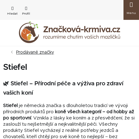
Přejít
Nákup
na
obsah
košík
Prodávané značky
Stiefel
🌿 Stiefel – Přírodní péče a výživa pro zdraví
vašich koní
Stiefel
je německá značka s dlouholetou tradicí ve vývoji
přírodních produktů pro
koně všech kategorií – od hobby až
po sportovní
. Vznikla z lásky ke koním a z přesvědčení, že si
zaslouží tu nejšetrnější a nejkvalitnější péči. Všechny
produkty Stiefel vycházejí z reálné potřeby jezdců a
chovatelů, kteří chtějí pro své koně to nejlepší – bez