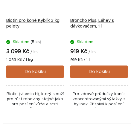
Biotin pro koně Kyblík 3 kg
Broncho Plus, Láhev s
pelety
dávkovačem, 1 l
Skladem
(5 ks)
Skladem
3 099 Kč
919 Kč
/ ks
/ ks
Měrná
Měrná
1 033 Kč / 1 kg
919 Kč / 1 l
cena:
cena:
Do košíku
Do košíku
Biotin (vitamin H), který slouží
Pro zdravé průdušky koní s
pro růst rohoviny stejně jako
koncentrovanými výtažky z
pro posílení kůže a srsti,
bylinek. Přispívá k posílení,
hraje i důležitou roli v
uklidnění a odlehčení
metabolismu cukrů a tuků.
podrážděných dýchacích
Jeho nedostatek může vést
cest. Může též pozitivně
k šupinaté...
ovlivnit obranný systém...