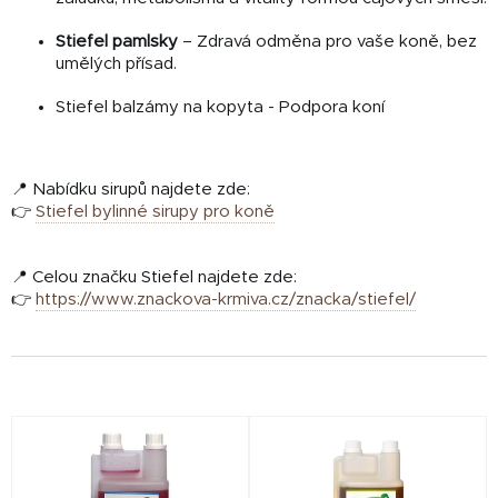
Stiefel pamlsky
– Zdravá odměna pro vaše koně, bez
umělých přísad.
Stiefel balzámy na kopyta - Podpora koní
📍 Nabídku sirupů najdete zde:
👉
Stiefel bylinné sirupy pro koně
📍 Celou značku Stiefel najdete zde:
👉
https://www.znackova-krmiva.cz/znacka/stiefel/
V
ý
p