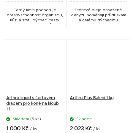
Černý kmín podporuje
Éterické oleje obsažené
obranyschopnost organismu,
v anýzu pomáhají průduškám
kůži a srst i dýchací cesty.
a celému dýchacímu
Použijte i jako podpůrný
systému.
krmný doplněk pro koně s
ekzémem či letní vyrážkou.
Arthro liquid s čertovým
Arthro Plus Balení 1 kg
drápem pro koně na klouby
1 l
Skladem
(5 ks)
Skladem
1 000 Kč
2 023 Kč
/ ks
/ ks