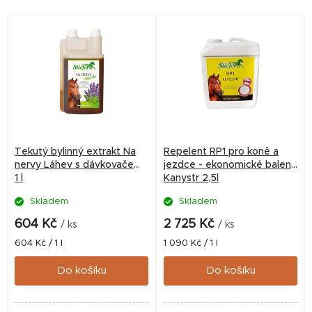
vitamínu B12 se projevuje
pozitivně na průdušky i
pozitivně u rozrušených,
sliznice.
nervózních a...
Tekutý bylinný extrakt Na
Repelent RP1 pro koně a
nervy Láhev s dávkovačem
jezdce - ekonomické balení,
1 l
Kanystr 2,5l
Skladem
Skladem
604 Kč
2 725 Kč
/ ks
/ ks
Měrná
Měrná
604 Kč / 1 l
1 090 Kč / 1 l
cena:
cena:
Do košíku
Do košíku