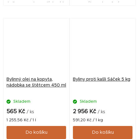
bylin pro podporu dýchacích
výkyvech počasí.
cest.
Bylinný olej na kopyta,
Byliny proti kašli Sáček 5 kg
nádobka se štětcem 450 ml
Skladem
Skladem
565 Kč
2 956 Kč
/ ks
/ ks
Měrná
Měrná
1 255,56 Kč / 1 l
591,20 Kč / 1 kg
cena:
cena:
Do košíku
Do košíku