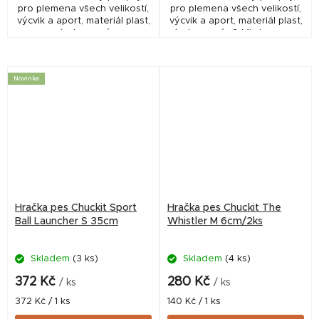
pro plemena všech velikostí,
pro plemena všech velikostí,
výcvik a aport, materiál plast,
výcvik a aport, materiál plast,
vícebarevný.
vícebarevný. 🎨 Mix barev – v
ceně 1 ksBarvu nelze vybrat,
ale pokud máte preferenci,...
Novinka
Hračka pes Chuckit Sport
Hračka pes Chuckit The
Ball Launcher S 35cm
Whistler M 6cm/2ks
Skladem
(3 ks)
Skladem
(4 ks)
372 Kč
280 Kč
/ ks
/ ks
Měrná
Měrná
372 Kč / 1 ks
140 Kč / 1 ks
cena:
cena: