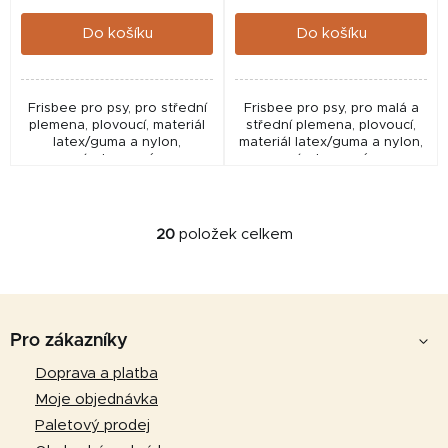
cena:
cena:
Do košíku
Do košíku
Frisbee pro psy, pro střední
Frisbee pro psy, pro malá a
plemena, plovoucí, materiál
střední plemena, plovoucí,
latex/guma a nylon,
materiál latex/guma a nylon,
vícebarevné.
vícebarevné.
20
položek celkem
O
v
l
Z
á
d
á
Pro zákazníky
a
p
Doprava a platba
c
a
í
Moje objednávka
p
t
Paletový prodej
r