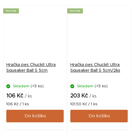
Novinka
Novinka
Hračka pes Chuckit Ultra
Hračka pes Chuckit Ultra
Squeaker Ball S 5cm
Squeaker Ball S 5cm/2ks
Skladem
(>5 ks)
Skladem
(>5 ks)
106 Kč
203 Kč
/ ks
/ ks
Měrná
Měrná
106 Kč / 1 ks
101,50 Kč / 1 ks
cena:
cena:
Do košíku
Do košíku