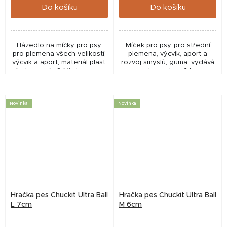
Do košíku
Do košíku
Házedlo na míčky pro psy,
Míček pro psy, pro střední
pro plemena všech velikostí,
plemena, výcvik, aport a
výcvik a aport, materiál plast,
rozvoj smyslů, guma, vydává
vícebarevný. 🎨 Mix barev – v
zvuky, sada o 2 ks.
ceně 1 ksBarvu nelze vybrat,
ale pokud máte preferenci,...
Novinka
Novinka
Hračka pes Chuckit Ultra Ball
Hračka pes Chuckit Ultra Ball
L 7cm
M 6cm