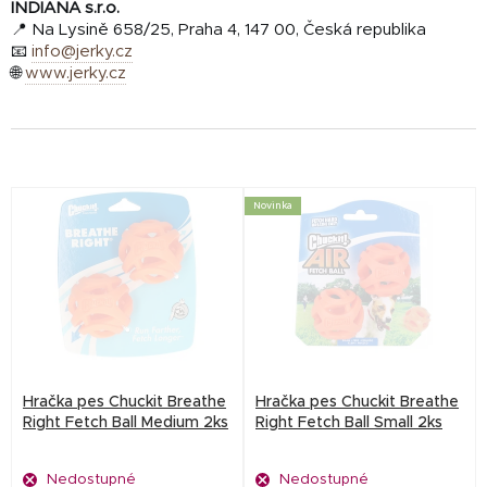
INDIANA s.r.o.
📍 Na Lysině 658/25, Praha 4, 147 00, Česká republika
📧
info@jerky.cz
🌐
www.jerky.cz
V
Novinka
ý
p
i
s
p
r
Hračka pes Chuckit Breathe
Hračka pes Chuckit Breathe
o
Right Fetch Ball Medium 2ks
Right Fetch Ball Small 2ks
d
Nedostupné
Nedostupné
u