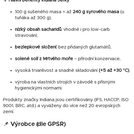
💡
Hlavní benefity Indiana Jerky
:
100 g sušeného masa = až
240 g syrového masa
(u
tuňáka až 300 g),
nízký obsah sacharidů
, vhodné i pro low-carb
stravování,
bezlepkové složení
, bez přidaných glutamátů,
solené solí z Mrtvého moře
– přírodní konzervace,
vysoká trvanlivost a snadné skladování
(+5 až +30 °C)
,
výroba na vlastních strojích v závodě s přísnými
hygienickými normami.
Produkty značky Indiana jsou certifikovány (IFS, HACCP, ISO
9001, BRC, atd.) a vyváženy do více než 20 evropských
zemí.
📌 Výrobce (dle GPSR)