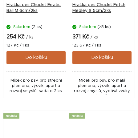
Hračka pes Chuckit Erratic
Hračka pes Chuckit Fetch
Ball M 6cm/2ks
Medley S 5cm/3ks
Skladem
(2 ks)
Skladem
(>5 ks)
254 Kč
371 Kč
/ ks
/ ks
Měrná
Měrná
127 Kč / 1 ks
123,67 Kč / 1 ks
cena:
cena:
Do košíku
Do košíku
Míček pro psy, pro střední
Míček pro psy, pro malá
plemena, výcvik, aport a
plemena, výcvik, aport a
rozvoj smyslů, sada o 2 ks.
rozvoj smyslů, vydává zvuky,
sada o 3 ks.
Novinka
Novinka