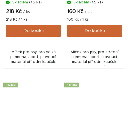
Skladem
(>5 ks)
Skladem
(>5 ks)
218 Kč
160 Kč
/ ks
/ ks
Měrná
Měrná
218 Kč / 1 ks
160 Kč / 1 ks
cena:
cena:
Do košíku
Do košíku
Míček pro psy, pro velká
Míček pro psy, pro střední
plemena, aport, plovoucí,
plemena, aport, plovoucí,
materiál přírodní kaučuk,
materiál přírodní kaučuk,
vícebarevný.
vícebarevný.
Novinka
Novinka