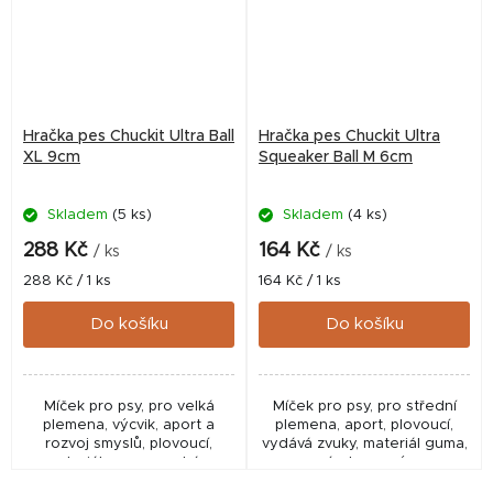
Hračka pes Chuckit Ultra Ball
Hračka pes Chuckit Ultra
XL 9cm
Squeaker Ball M 6cm
Skladem
(5 ks)
Skladem
(4 ks)
288 Kč
164 Kč
/ ks
/ ks
Měrná
Měrná
288 Kč / 1 ks
164 Kč / 1 ks
cena:
cena:
Do košíku
Do košíku
Míček pro psy, pro velká
Míček pro psy, pro střední
plemena, výcvik, aport a
plemena, aport, plovoucí,
rozvoj smyslů, plovoucí,
vydává zvuky, materiál guma,
materiál guma, modrá a
vícebarevný.
oranžová barva.