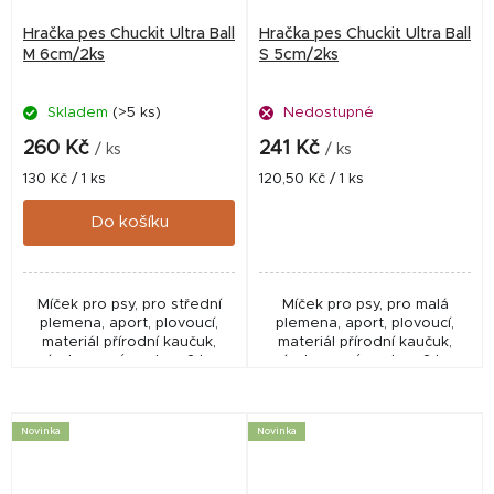
Hračka pes Chuckit Ultra Ball
Hračka pes Chuckit Ultra Ball
M 6cm/2ks
S 5cm/2ks
Skladem
(>5 ks)
Nedostupné
260 Kč
241 Kč
/ ks
/ ks
Měrná
Měrná
130 Kč / 1 ks
120,50 Kč / 1 ks
cena:
cena:
Do košíku
Míček pro psy, pro střední
Míček pro psy, pro malá
plemena, aport, plovoucí,
plemena, aport, plovoucí,
materiál přírodní kaučuk,
materiál přírodní kaučuk,
vícebarevný, sada o 2 ks.
vícebarevný, sada o 2 ks.
Novinka
Novinka