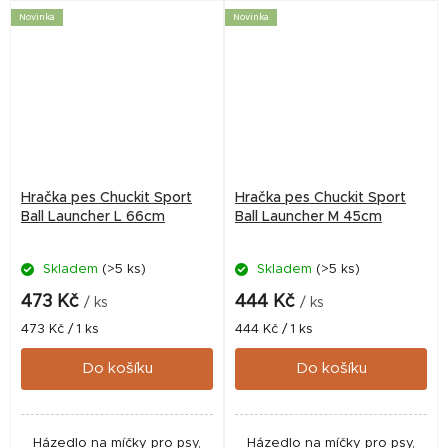
Novinka
Novinka
Hračka pes Chuckit Sport
Hračka pes Chuckit Sport
Ball Launcher L 66cm
Ball Launcher M 45cm
Skladem
(>5 ks)
Skladem
(>5 ks)
473 Kč
444 Kč
/ ks
/ ks
Měrná
Měrná
473 Kč / 1 ks
444 Kč / 1 ks
cena:
cena:
Do košíku
Do košíku
Házedlo na míčky pro psy,
Házedlo na míčky pro psy,