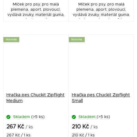
Míček pro psy, pro malá
Míček pro psy, pro malá
plemena, aport, plovoucí,
plemena, aport, plovoucí,
vydává zvuky, materiál guma,
vydává zvuky, materiál guma,
vícebarevný.
vícebarevný, sada o 2 ks.
Novinka
Novinka
Hračka pes Chuckit Zipflight
Hračka pes Chuckit Zipflight
Medium
Small
Skladem
(>5 ks)
Skladem
(>5 ks)
267 Kč
210 Kč
/ ks
/ ks
Měrná
Měrná
267 Kč / 1 ks
210 Kč / 1 ks