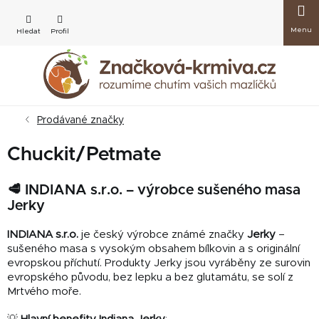
Přejít
Nákup
na
obsah
košík
Prodávané značky
Chuckit/Petmate
🥩 INDIANA s.r.o. – výrobce sušeného masa
Jerky
INDIANA s.r.o.
je český výrobce známé značky
Jerky
–
sušeného masa s vysokým obsahem bílkovin a s originální
evropskou příchutí. Produkty Jerky jsou vyráběny ze surovin
evropského původu, bez lepku a bez glutamátu, se solí z
Mrtvého moře.