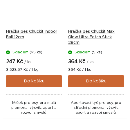
Hračka pes Chuckit Indoor
Hračka pes Chuckit Max
Ball 12cm
Glow Ultra Fetch Stick
28cm
Skladem
(>5 ks)
Skladem
(5 ks)
247 Kč
364 Kč
/ ks
/ ks
Měrná
Měrná
3 528,57 Kč / 1 kg
364 Kč / 1 ks
cena:
cena:
Do košíku
Do košíku
Míček pro psy, pro malá
Aportovací tyč pro psy, pro
plemena, výcvik, aport a
střední plemena, výcvik,
rozvoj smyslů.
aport a rozvoj smyslů.