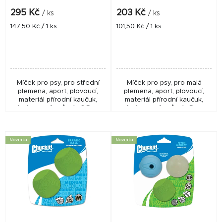
k
295 Kč
203 Kč
/ ks
/ ks
t
Měrná
Měrná
147,50 Kč / 1 ks
101,50 Kč / 1 ks
cena:
cena:
ů
Míček pro psy, pro střední
Míček pro psy, pro malá
plemena, aport, plovoucí,
plemena, aport, plovoucí,
materiál přírodní kaučuk,
materiál přírodní kaučuk,
vícebarevný, průměr 6,5 cm,
vícebarevný, průměr 5 cm,
sada o 2 ks.
sada o 2 ks.
Novinka
Novinka