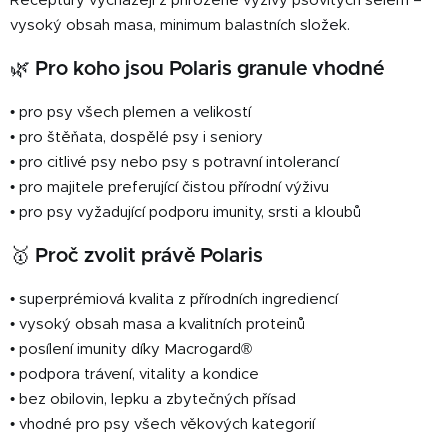
Receptury vycházejí z přirozené výživy psovitých šelem –
vysoký obsah masa, minimum balastních složek.
🌿 Pro koho jsou Polaris granule vhodné
• pro psy všech plemen a velikostí
• pro štěňata, dospělé psy i seniory
• pro citlivé psy nebo psy s potravní intolerancí
• pro majitele preferující čistou přírodní výživu
• pro psy vyžadující podporu imunity, srsti a kloubů
🥇 Proč zvolit právě Polaris
• superprémiová kvalita z přírodních ingrediencí
• vysoký obsah masa a kvalitních proteinů
• posílení imunity díky Macrogard®
• podpora trávení, vitality a kondice
• bez obilovin, lepku a zbytečných přísad
• vhodné pro psy všech věkových kategorií