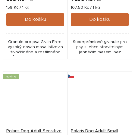
Měrná
Měrná
158 Kč / 1 kg
107,50 Kč / 1 kg
cena:
cena:
Do košíku
Do košíku
Granule pro psa Grain Free.
Superprémiové granule pro
vysoký obsah masa, bílkovin
psy s lehce stravitelným
živočišného a rostlinného
jehněčím masem, bez
původu, superpotraviny a
obilovin a mnoha
Macrogard. 65 % Vybrané
blahodárnými přírodními
suroviny živočišného původu,
ingrediencemi pro podporu
vykostěné filety...
zdraví a vitality vašich...
Novinka
Polaris Dog Adult Sensitive
Polaris Dog Adult Small