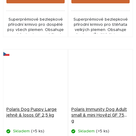
Superprémiové bezlepkové
Superprémiové bezlepkové
přírodní krmivo pro dospělé
přírodní krmivo pro štěňata
psy všech plemen. Obsahuje
velkých plemen. Obsahuje
vysoký obsah masa, bílkovin
všechny důležité živiny pro
živočišného a rostlinného
vyvážený a zdravý růst.
původu, superpotraviny a
Obsahuje vysoký obsah
Macrogard. 67 %...
masa, bílkovin...
Polaris Dog Puppy Large
Polaris Immunity Dog Adult
jehně & losos GF 2,5 kg
small & mini Hovězí GF 750
g
Skladem
(>5 ks)
Skladem
(>5 ks)