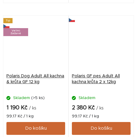
vysoký obsah masa, bílkovin
vysoký obsah masa, bílkovin
živočišného a rostlinného
živočišného a rostlinného
původu, superpotraviny a
původu, superpotraviny a
Macrogard. 67 %...
Macrogard. 67 %...
Tip
Velmi
žádané
Polaris Dog Adult All kachna
Polaris GF pes Adult All
& krůta GF 12 kg
kachna krůta 2 x 12kg
Skladem
(>5 ks)
Skladem
1 190 Kč
2 380 Kč
/ ks
/ ks
Měrná
Měrná
99,17 Kč / 1 kg
99,17 Kč / 1 kg
cena:
cena:
Do košíku
Do košíku