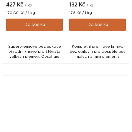
427 Kč
132 Kč
/ ks
/ ks
Měrná
Měrná
170,80 Kč / 1 kg
176 Kč / 1 kg
cena:
cena:
Do košíku
Do košíku
Superprémiové bezlepkové
Kompletní prémiové krmivo
přírodní krmivo pro štěňata
bez obilovin pro dospělé psy
velkých plemen. Obsahuje
malých a mini plemen s
všechny důležité živiny pro
čerstvým hovězím.
vyvážený a zdravý růst.
Obsahuje vysoký obsah
masa, bílkovin...