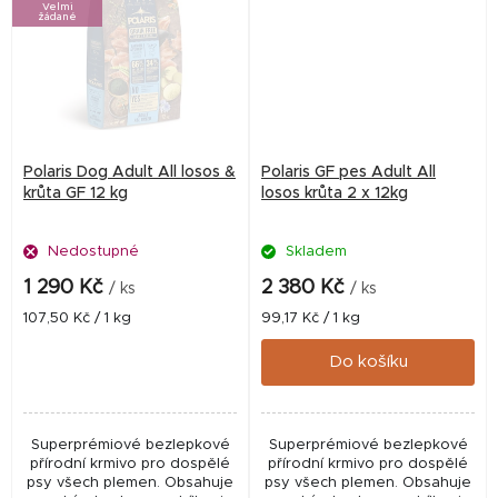
Velmi
žádané
Polaris Dog Adult All losos &
Polaris GF pes Adult All
krůta GF 12 kg
losos krůta 2 x 12kg
Nedostupné
Skladem
1 290 Kč
2 380 Kč
/ ks
/ ks
Měrná
Měrná
107,50 Kč / 1 kg
99,17 Kč / 1 kg
cena:
cena:
Do košíku
Superprémiové bezlepkové
Superprémiové bezlepkové
přírodní krmivo pro dospělé
přírodní krmivo pro dospělé
psy všech plemen. Obsahuje
psy všech plemen. Obsahuje