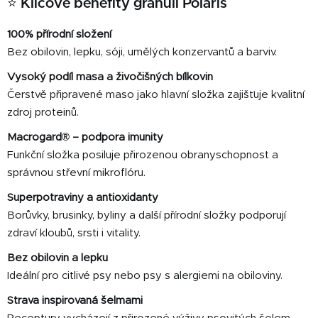
⭐ Klíčové benefity granulí Polaris
100% přírodní složení
Bez obilovin, lepku, sóji, umělých konzervantů a barviv.
Vysoký podíl masa a živočišných bílkovin
Čerstvě připravené maso jako hlavní složka zajišťuje kvalitní
zdroj proteinů.
Macrogard® – podpora imunity
Funkční složka posiluje přirozenou obranyschopnost a
správnou střevní mikroflóru.
Superpotraviny a antioxidanty
Borůvky, brusinky, byliny a další přírodní složky podporují
zdraví kloubů, srsti i vitality.
Bez obilovin a lepku
Ideální pro citlivé psy nebo psy s alergiemi na obiloviny.
Strava inspirovaná šelmami