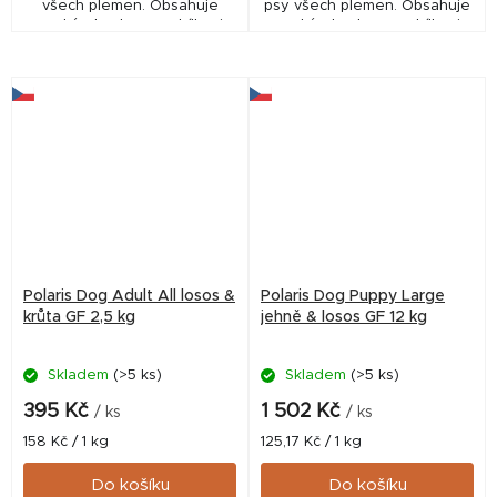
všech plemen. Obsahuje
psy všech plemen. Obsahuje
vysoký obsah masa, bílkovin
vysoký obsah masa, bílkovin
živočišného a rostlinného
živočišného a rostlinného
původu, superpotraviny a
původu, superpotraviny a
Macrogard. 69 %...
Macrogard. 67 %...
Polaris Dog Adult All losos &
Polaris Dog Puppy Large
krůta GF 2,5 kg
jehně & losos GF 12 kg
Skladem
(>5 ks)
Skladem
(>5 ks)
395 Kč
1 502 Kč
/ ks
/ ks
Měrná
Měrná
158 Kč / 1 kg
125,17 Kč / 1 kg
cena:
cena:
Do košíku
Do košíku