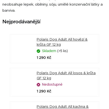
neobsahuje lepek, obilniny, sóju, umělé konzervační látky a
barviva.
Nejprodávanější
Polaris Dog Adult All hovězí &
krůta GF 12 kg
Skladem
(>5 ks)
1 290 Kč
Polaris Dog Adult All losos & krůta
GF 12 kg
Nedostupné
1 290 Kč
Polaris Dog Adult All kachna &