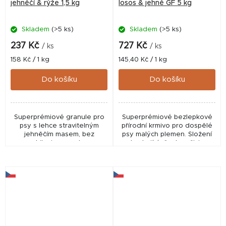
jehněčí & rýže 1,5 kg
losos & jehně GF 5 kg
Skladem
(>5 ks)
Skladem
(>5 ks)
237 Kč
727 Kč
/ ks
/ ks
Měrná
Měrná
158 Kč / 1 kg
145,40 Kč / 1 kg
cena:
cena:
Do košíku
Do košíku
Superprémiové granule pro
Superprémiové bezlepkové
psy s lehce stravitelným
přírodní krmivo pro dospělé
jehněčím masem, bez
psy malých plemen. Složení
obilovin a mnoha
obsahující všechny živiny,
blahodárnými přírodními
které potřebují malá plemena
ingrediencemi pro podporu
pro aktivní život plný energie.
zdraví a vitality vašich...
Obsahuje...