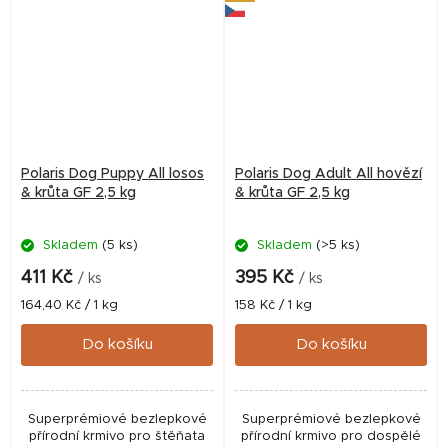
Polaris Dog Puppy All losos
Polaris Dog Adult All hovězí
& krůta GF 2,5 kg
& krůta GF 2,5 kg
Skladem
(5 ks)
Skladem
(>5 ks)
411 Kč
395 Kč
/ ks
/ ks
Měrná
Měrná
164,40 Kč / 1 kg
158 Kč / 1 kg
cena:
cena:
Do košíku
Do košíku
Superprémiové bezlepkové
Superprémiové bezlepkové
přírodní krmivo pro štěňata
přírodní krmivo pro dospělé