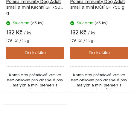
Polaris Immunity Dog Adult
Polaris Immunity Dog Adult
small & mini Kachní GF 750
small & mini Krůtí GF 750 g
g
Skladem
(>5 ks)
Skladem
(>5 ks)
132 Kč
132 Kč
/ ks
/ ks
Měrná
Měrná
176 Kč / 1 kg
176 Kč / 1 kg
cena:
cena:
Do košíku
Do košíku
Kompletní prémiové krmivo
Kompletní prémiové krmivo
bez obilovin pro dospělé psy
bez obilovin pro dospělé psy
malých a mini plemen s
malých a mini plemen s
čerstvým kachním.
čerstvým krůtím.