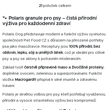
21
položek celkem
O
v
🐾 Polaris granule pro psy – čistá přírodní
l
výživa pro každodenní zdraví
á
d
Polaris Dog představuje moderní a funkční výživu vyvinutou
a
c
společností Pet Food CZ s důrazem na přirozené potřeby
í
psa jako masožravce. Receptury jsou
100% přírodní, bez
p
obilovin, lepku, sóji a umělých látek
, což je ideální pro citlivé
r
psy a psy se sklony k potravním intolerancím.
v
k
Základ tvoří
čerstvě připravené maso a živočišné proteiny
,
y
doplněné ovocem, zeleninou a superpotravinami. Funkční
v
složka
Macrogard®
přispívá k silné imunitě a zdravému
ý
trávení.
p
i
Polaris je skvělou volbou pro psy, kteří potřebují vyváženou,
s
přírodní a vysoce stravitelnou výživu bez kompromisů.
u