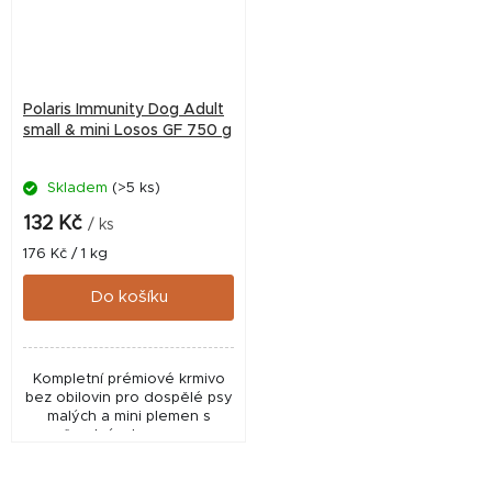
Polaris Immunity Dog Adult
small & mini Losos GF 750 g
Skladem
(>5 ks)
132 Kč
/ ks
Měrná
176 Kč / 1 kg
cena:
Do košíku
Kompletní prémiové krmivo
bez obilovin pro dospělé psy
malých a mini plemen s
čerstvým lososem.