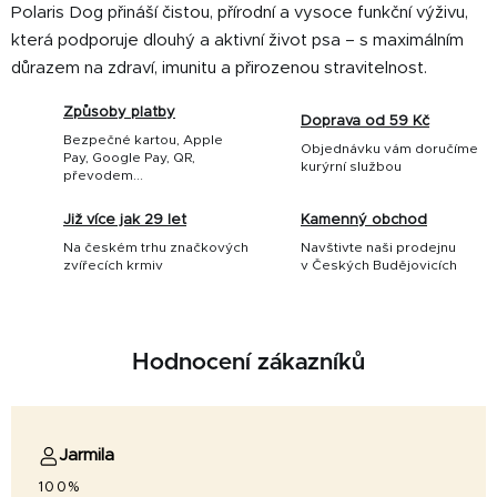
Polaris Dog přináší čistou, přírodní a vysoce funkční výživu,
která podporuje dlouhý a aktivní život psa – s maximálním
důrazem na zdraví, imunitu a přirozenou stravitelnost.
Způsoby platby
Doprava od 59 Kč
Bezpečné kartou, Apple
Objednávku vám doručíme
Pay, Google Pay, QR,
kurýrní službou
převodem...
Již více jak 29 let
Kamenný obchod
Na českém trhu značkových
Navštivte naši prodejnu
zvířecích krmiv
v Českých Budějovicích
Hodnocení zákazníků
Jarmila
100%