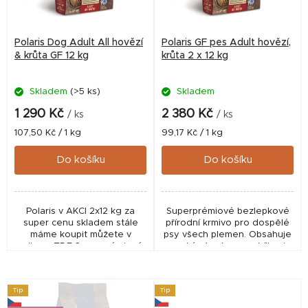
p
r
Polaris Dog Adult All hovězí
Polaris GF pes Adult hovězí,
o
& krůta GF 12 kg
krůta 2 x 12 kg
d
Skladem
(>5 ks)
Skladem
u
k
1 290 Kč
2 380 Kč
/ ks
/ ks
t
Měrná
Měrná
107,50 Kč / 1 kg
99,17 Kč / 1 kg
cena:
cena:
ů
Do košíku
Do košíku
Polaris v AKCI 2x12 kg za
Superprémiové bezlepkové
super cenu skladem stále
přírodní krmivo pro dospělé
máme koupit můžete v
psy všech plemen. Obsahuje
odkazu ZDE Superprémiové
vysoký obsah masa, bílkovin
bezlepkové přírodní krmivo
živočišného a rostlinného
pro dospělé psy všech
původu, superpotraviny a
plemen. Obsahuje vysoký
Macrogard. 67 %...
Tip
Tip
obsah...