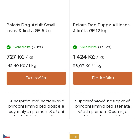
Polaris Dog Adult Small
Polaris Dog Puppy All losos
losos & krůta GF 5 kg
& krůta GF 12 kg
Skladem
(2 ks)
Skladem
(>5 ks)
727 Kč
1 424 Kč
/ ks
/ ks
Měrná
Měrná
145,40 Kč / 1 kg
118,67 Kč / 1 kg
cena:
cena:
Do košíku
Do košíku
Superprémiové bezlepkové
Superprémiové bezlepkové
přírodní krmivo pro dospělé
přírodní krmivo pro štěňata
psy malých plemen. Složení
všech plemen. Obsahuje
obsahující všechny živiny,
vysoký obsah masa, bílkovin
které potřebují malá plemena
živočišného a rostlinného
pro aktivní život plný energie.
původu, superpotraviny a
Obsahuje...
Macrogard. 69 %...
Tip