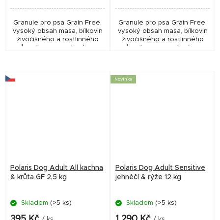
Granule pro psa Grain Free.
Granule pro psa Grain Free.
vysoký obsah masa, bílkovin
vysoký obsah masa, bílkovin
živočišného a rostlinného
živočišného a rostlinného
původu, superpotraviny a
původu, superpotraviny a
Macrogard. 65 % Vybrané
Macrogard. 65 % Vybrané
suroviny živočišného původu,
suroviny živočišného původu,
vykostěné filety...
vykostěné filety...
Novinka
Polaris Dog Adult All kachna
Polaris Dog Adult Sensitive
& krůta GF 2,5 kg
jehněčí & rýže 12 kg
Skladem
(>5 ks)
Skladem
(>5 ks)
395 Kč
1 290 Kč
/ ks
/ ks