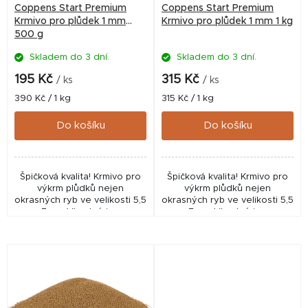
r
Coppens Start Premium
Coppens Start Premium
o
Krmivo pro plůdek 1 mm
Krmivo pro plůdek 1 mm 1 kg
500 g
d
Skladem do 3 dní.
Skladem do 3 dní.
u
k
195 Kč
315 Kč
/ ks
/ ks
t
Měrná
Měrná
390 Kč / 1 kg
315 Kč / 1 kg
cena:
cena:
ů
Do košíku
Do košíku
Špičková kvalita! Krmivo pro
Špičková kvalita! Krmivo pro
výkrm plůdků nejen
výkrm plůdků nejen
okrasných ryb ve velikosti 5,5
okrasných ryb ve velikosti 5,5
- 7 cm. Vhodné i pro
- 7 cm. Vhodné i pro
akvaristiku, pro odchov
akvaristiku, pro odchov
plůdku pro zarybňování nebo
plůdku pro zarybňování nebo
pro intenzivní chovy v...
pro intenzivní chovy v...