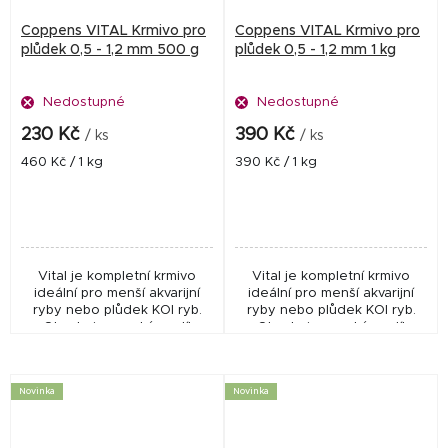
Coppens VITAL Krmivo pro
Coppens VITAL Krmivo pro
plůdek 0,5 - 1,2 mm 500 g
plůdek 0,5 - 1,2 mm 1 kg
Nedostupné
Nedostupné
230 Kč
390 Kč
/ ks
/ ks
Měrná
Měrná
460 Kč / 1 kg
390 Kč / 1 kg
cena:
cena:
Vital je kompletní krmivo
Vital je kompletní krmivo
ideální pro menší akvarijní
ideální pro menší akvarijní
ryby nebo plůdek KOI ryb.
ryby nebo plůdek KOI ryb.
Obsahuje vysoký podíl
Obsahuje vysoký podíl
esenciálních složek, které
esenciálních složek, které
udržují ryby ve výborné
udržují ryby ve výborné
kondici s minimální...
kondici s minimální...
Novinka
Novinka