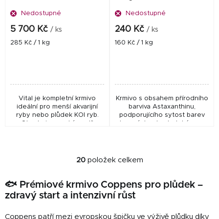
Nedostupné
Nedostupné
5 700 Kč
240 Kč
/ ks
/ ks
Měrná
Měrná
285 Kč / 1 kg
160 Kč / 1 kg
cena:
cena:
Vital je kompletní krmivo
Krmivo s obsahem přírodního
ideální pro menší akvarijní
barviva Astaxanthinu,
ryby nebo plůdek KOI ryb.
podporujícího sytost barev
Obsahuje vysoký podíl
okrasných ryb, ale také masa
esenciálních složek, které
u konzumních druhů.
udržují ryby ve výborné
Potápivé peletky o průměru
kondici s minimální...
4,5 mm. Krmivo se...
20
položek celkem
O
v
🐟 Prémiové krmivo Coppens pro plůdek –
l
zdravý start a intenzivní růst
á
d
Coppens patří mezi evropskou špičku ve výživě plůdku díky
a