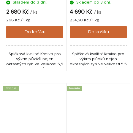
Skladem do 3 dní.
Skladem do 3 dní.
2 680 Kč
4 690 Kč
/ ks
/ ks
Měrná
Měrná
268 Kč / 1 kg
234,50 Kč / 1 kg
cena:
cena:
Do košíku
Do košíku
Špičková kvalita! Krmivo pro
Špičková kvalita! Krmivo pro
výkrm plůdků nejen
výkrm plůdků nejen
okrasných ryb ve velikosti 5,5
okrasných ryb ve velikosti 5,5
- 7 cm. Vhodné i pro
- 7 cm. Vhodné i pro
akvaristiku, pro odchov
akvaristiku, pro odchov
plůdku pro zarybňování nebo
plůdku pro zarybňování nebo
pro intenzivní chovy v...
pro intenzivní chovy v...
Novinka
Novinka