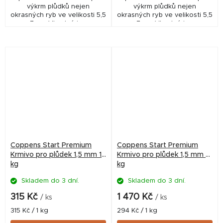
výkrm plůdků nejen
výkrm plůdků nejen
okrasných ryb ve velikosti 5,5
okrasných ryb ve velikosti 5,5
- 7 cm. Vhodné i pro
- 7 cm. Vhodné i pro
akvaristiku, pro odchov
akvaristiku, pro odchov
plůdku pro zarybňování nebo
plůdku pro zarybňování nebo
pro intenzivní chovy v...
pro intenzivní chovy v...
Coppens Start Premium
Coppens Start Premium
Krmivo pro plůdek 1,5 mm 1
Krmivo pro plůdek 1,5 mm 5
kg
kg
Skladem do 3 dní.
Skladem do 3 dní.
315 Kč
1 470 Kč
/ ks
/ ks
Měrná
Měrná
315 Kč / 1 kg
294 Kč / 1 kg
cena:
cena: