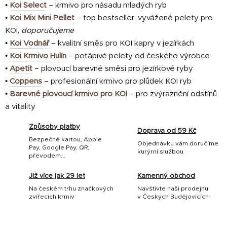
•
Koi Select
– krmivo pro násadu mladých ryb
•
Koi Mix Mini Pellet
– top bestseller, vyvážené pelety pro
KOI,
doporučujeme
•
Koi Vodnář
– kvalitní směs pro KOI kapry v jezírkách
•
Koi Krmivo Hulín
– potápivé pelety od českého výrobce
•
Apetit
– plovoucí barevné směsi pro jezírkové ryby
•
Coppens
– profesionální krmivo pro plůdek KOI ryb
•
Barevné plovoucí krmivo pro KOI
– pro zvýraznění odstínů
a vitality
Způsoby platby
Doprava od 59 Kč
Bezpečné kartou, Apple
Objednávku vám doručíme
Pay, Google Pay, QR,
kurýrní službou
převodem...
Již více jak 29 let
Kamenný obchod
Na českém trhu značkových
Navštivte naši prodejnu
zvířecích krmiv
v Českých Budějovicích