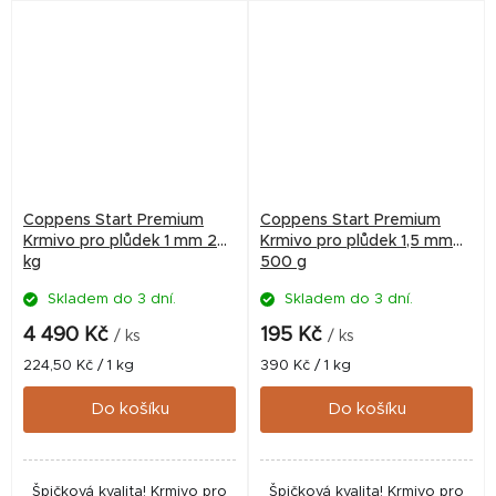
pro intenzivní chovy v...
pro intenzivní chovy v...
Coppens Start Premium
Coppens Start Premium
Krmivo pro plůdek 1 mm 20
Krmivo pro plůdek 1,5 mm
kg
500 g
Skladem do 3 dní.
Skladem do 3 dní.
4 490 Kč
195 Kč
/ ks
/ ks
Měrná
Měrná
224,50 Kč / 1 kg
390 Kč / 1 kg
cena:
cena:
Do košíku
Do košíku
Špičková kvalita! Krmivo pro
Špičková kvalita! Krmivo pro