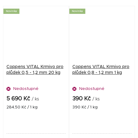
udržují ryby ve výborné
udržují ryby ve výborné
kondici s minimální...
kondici s minimální...
Novinka
Novinka
Coppens VITAL Krmivo pro
Coppens VITAL Krmivo pro
plůdek 0,5 - 1,2 mm 20 kg
plůdek 0,8 - 1,2 mm 1 kg
Nedostupné
Nedostupné
5 690 Kč
390 Kč
/ ks
/ ks
Měrná
Měrná
284,50 Kč / 1 kg
390 Kč / 1 kg
cena:
cena: