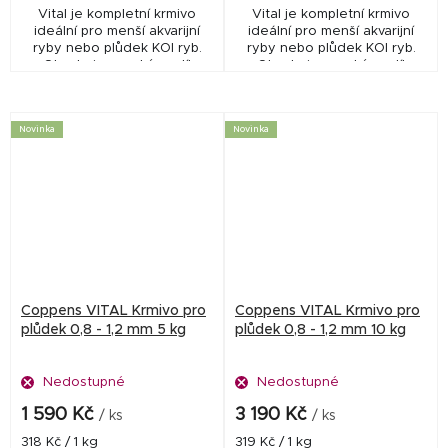
Vital je kompletní krmivo
Vital je kompletní krmivo
ideální pro menší akvarijní
ideální pro menší akvarijní
ryby nebo plůdek KOI ryb.
ryby nebo plůdek KOI ryb.
Obsahuje vysoký podíl
Obsahuje vysoký podíl
esenciálních složek, které
esenciálních složek, které
udržují ryby ve výborné
udržují ryby ve výborné
kondici s minimální...
kondici s minimální...
Novinka
Novinka
Coppens VITAL Krmivo pro
Coppens VITAL Krmivo pro
plůdek 0,8 - 1,2 mm 5 kg
plůdek 0,8 - 1,2 mm 10 kg
Nedostupné
Nedostupné
1 590 Kč
3 190 Kč
/ ks
/ ks
Měrná
Měrná
318 Kč / 1 kg
319 Kč / 1 kg