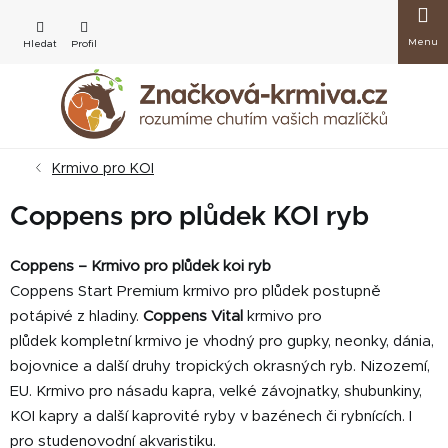
Přejít
Nákup
na
obsah
košík
Krmivo pro KOI
Coppens pro plůdek KOI ryb
Coppens – Krmivo pro plůdek koi ryb
Coppens Start Premium krmivo pro plůdek
postupně
potápivé z hladiny.
Coppens Vital
krmivo pro
plůdek kompletní krmivo je vhodný pro gupky, neonky, dánia,
bojovnice a další druhy tropických okrasných ryb. Nizozemí,
EU. Krmivo pro násadu kapra, velké závojnatky, shubunkiny,
KOI kapry a další kaprovité ryby v bazénech či rybnících. I
pro studenovodní akvaristiku.