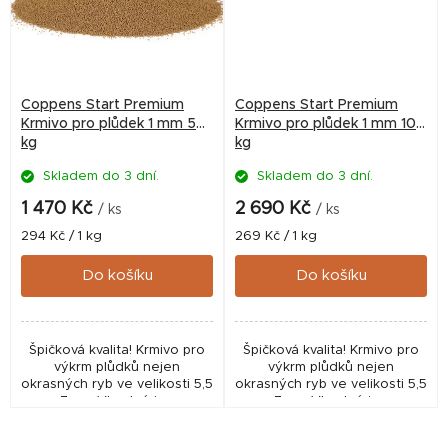
Coppens Start Premium
Coppens Start Premium
Krmivo pro plůdek 1 mm 5
Krmivo pro plůdek 1 mm 10
kg
kg
Skladem do 3 dní.
Skladem do 3 dní.
1 470 Kč
2 690 Kč
/ ks
/ ks
Měrná
Měrná
294 Kč / 1 kg
269 Kč / 1 kg
cena:
cena:
Do košíku
Do košíku
Špičková kvalita! Krmivo pro
Špičková kvalita! Krmivo pro
výkrm plůdků nejen
výkrm plůdků nejen
okrasných ryb ve velikosti 5,5
okrasných ryb ve velikosti 5,5
- 7 cm. Vhodné i pro
- 7 cm. Vhodné i pro
akvaristiku, pro odchov
akvaristiku, pro odchov
plůdku pro zarybňování nebo
plůdku pro zarybňování nebo