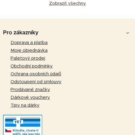
Zobrazit všechny
Z
á
Pro zákazníky
p
Doprava a platba
a
Moje objednávka
t
Paletový prodej
í
Obchodní podmínky
Ochrana osobních údajů
Odstoupení od smlouvy
Prodávané značky
Dárkové vouchery
Tipy na dárky