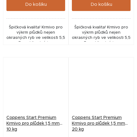
Do košíku
Do košíku
Špičková kvalita! Krmivo pro
Špičková kvalita! Krmivo pro
výkrm plůdků nejen
výkrm plůdků nejen
okrasných ryb ve velikosti 5,5
okrasných ryb ve velikosti 5,5
- 7 cm. Vhodné i pro
- 7 cm. Vhodné i pro
akvaristiku, pro odchov
akvaristiku, pro odchov
plůdku pro zarybňování nebo
plůdku pro zarybňování nebo
pro intenzivní chovy v...
pro intenzivní chovy v...
Coppens Start Premium
Coppens Start Premium
Krmivo pro plůdek 1,5 mm
Krmivo pro plůdek 1,5 mm
10 kg
20 kg