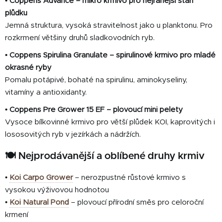
• Coppens Advance – mikro krmivo pro nejranější stáří
plůdku
Jemná struktura, vysoká stravitelnost jako u planktonu. Pro
rozkrmení většiny druhů sladkovodních ryb.
• Coppens Spirulina Granulate – spirulinové krmivo pro mladé
okrasné ryby
Pomalu potápivé, bohaté na spirulinu, aminokyseliny,
vitamíny a antioxidanty.
• Coppens Pre Grower 15 EF – plovoucí mini pelety
Vysoce bílkovinné krmivo pro větší plůdek KOI, kaprovitých i
lososovitých ryb v jezírkách a nádržích.
🍽️ Nejprodávanější a oblíbené druhy krmiv
•
Koi Carpo Grower
– nerozpustné růstové krmivo s
vysokou výživovou hodnotou
•
Koi Natural Pond
– plovoucí přírodní směs pro celoroční
krmení