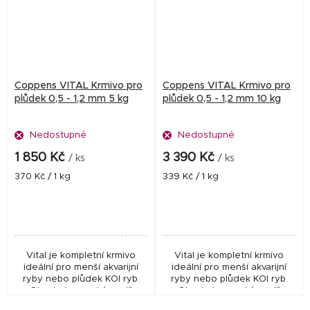
Coppens VITAL Krmivo pro
Coppens VITAL Krmivo pro
plůdek 0,5 - 1,2 mm 5 kg
plůdek 0,5 - 1,2 mm 10 kg
Nedostupné
Nedostupné
1 850 Kč
3 390 Kč
/ ks
/ ks
Měrná
Měrná
370 Kč / 1 kg
339 Kč / 1 kg
cena:
cena:
Vital je kompletní krmivo
Vital je kompletní krmivo
ideální pro menší akvarijní
ideální pro menší akvarijní
ryby nebo plůdek KOI ryb.
ryby nebo plůdek KOI ryb.
Obsahuje vysoký podíl
Obsahuje vysoký podíl
esenciálních složek, které
esenciálních složek, které