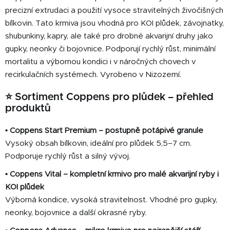
c
precizní extrudaci a použití vysoce stravitelných živočišných
í
bílkovin. Tato krmiva jsou vhodná pro KOI plůdek, závojnatky,
p
shubunkiny, kapry, ale také pro drobné akvarijní druhy jako
r
gupky, neonky či bojovnice. Podporují rychlý růst, minimální
v
mortalitu a výbornou kondici i v náročných chovech v
k
recirkulačních systémech. Vyrobeno v Nizozemí.
y
v
⭐ Sortiment Coppens pro plůdek – přehled
ý
produktů
p
i
• Coppens Start Premium – postupně potápivé granule
s
Vysoký obsah bílkovin, ideální pro plůdek 5,5–7 cm.
u
Podporuje rychlý růst a silný vývoj.
• Coppens Vital – kompletní krmivo pro malé akvarijní ryby i
KOI plůdek
Výborná kondice, vysoká stravitelnost. Vhodné pro gupky,
neonky, bojovnice a další okrasné ryby.