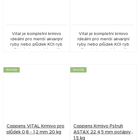
cena:
cena:
Vital je kompletní krmivo
Vital je kompletní krmivo
ideální pro menší akvarijní
ideální pro menší akvarijní
ryby nebo plůdek KOI ryb.
ryby nebo plůdek KOI ryb.
Obsahuje vysoký podíl
Obsahuje vysoký podíl
esenciálních složek, které
esenciálních složek, které
udržují ryby ve výborné
udržují ryby ve výborné
kondici s minimální...
kondici s minimální...
Novinka
Novinka
Coppens VITAL Krmivo pro
Coppens Krmivo Pstruh
plůdek 0,8 - 1,2 mm 20 kg
ASTAX 22 4,5 mm potápivé
1,5 kg