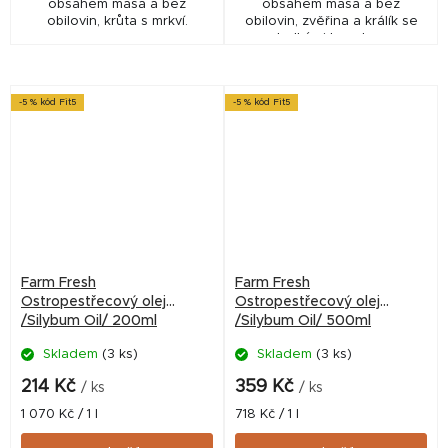
obsahem masa a bez
obsahem masa a bez
obilovin, krůta s mrkví.
obilovin, zvěřina a králík se
sladkými brambory
-5 % kód Fit5
-5 % kód Fit5
Farm Fresh
Farm Fresh
Ostropestřecový olej
Ostropestřecový olej
/Silybum Oil/ 200ml
/Silybum Oil/ 500ml
Skladem
(3 ks)
Skladem
(3 ks)
214 Kč
359 Kč
/ ks
/ ks
Měrná
Měrná
1 070 Kč / 1 l
718 Kč / 1 l
cena:
cena: