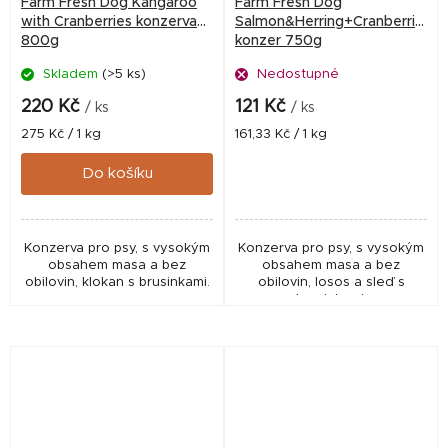
Farm Fresh Dog Kangaroo
Farm Fresh Dog
with Cranberries konzerva
Salmon&Herring+Cranberries
800g
konzer 750g
Skladem
(>5 ks)
Nedostupné
220 Kč
121 Kč
/ ks
/ ks
Měrná
Měrná
275 Kč / 1 kg
161,33 Kč / 1 kg
cena:
cena:
Do košíku
Konzerva pro psy, s vysokým
Konzerva pro psy, s vysokým
obsahem masa a bez
obsahem masa a bez
obilovin, klokan s brusinkami.
obilovin, losos a sleď s
brusinkami.