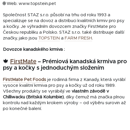
🌐 Web:
www.topstein.pet
Společnost STAZ s.r.o. působí na trhu od roku 1993 a
specializuje se na dovoz a distribuci kvalitních krmiv pro psy
a kočky.
Je výhradním dovozcem značky FirstMate pro
Českou republiku a Polsko.
STAZ s.r.o. také distribuuje další
značky, jako jsou
TOPSTEIN
a
FARM FRESH
.
Dovozce kanadského krmiva :
🍁
FirstMate
– Prémiová kanadská krmiva pro
psy a kočky s jednoduchým složením
FirstMate Pet Foods
je rodinná firma z Kanady, která vyrábí
vysoce kvalitní krmiva pro psy a kočky už od roku 1989.
Všechny produkty se vyrábějí ve
vlastním závodě v
Chilliwacku (Britská Kolumbie)
, díky čemuž má značka plnou
kontrolu nad každým krokem výroby – od výběru surovin až
po konečné balení.