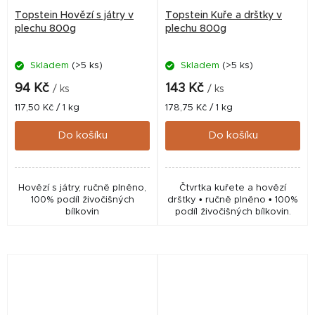
Topstein Hovězí s játry v
Topstein Kuře a dršťky v
plechu 800g
plechu 800g
Skladem
(>5 ks)
Skladem
(>5 ks)
94 Kč
143 Kč
/ ks
/ ks
Měrná
Měrná
117,50 Kč / 1 kg
178,75 Kč / 1 kg
cena:
cena:
Do košíku
Do košíku
Hovězí s játry, ručně plněno,
Čtvrtka kuřete a hovězí
100% podíl živočišných
dršťky • ručně plněno • 100%
bílkovin
podíl živočišných bílkovin.