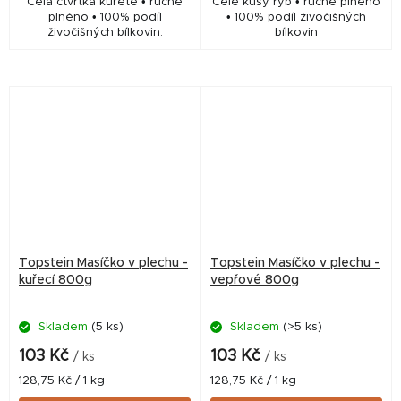
Celá čtvrtka kuřete • ručně
Celé kusy ryb • ručně plněno
plněno • 100% podíl
• 100% podíl živočišných
živočišných bílkovin.
bílkovin
Topstein Masíčko v plechu -
Topstein Masíčko v plechu -
kuřecí 800g
vepřové 800g
Skladem
(5 ks)
Skladem
(>5 ks)
103 Kč
103 Kč
/ ks
/ ks
Měrná
Měrná
128,75 Kč / 1 kg
128,75 Kč / 1 kg
cena:
cena: