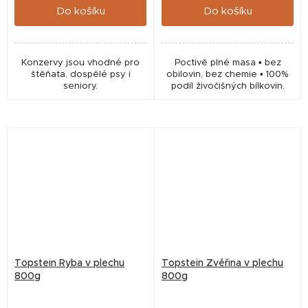
Do košíku
Do košíku
Konzervy jsou vhodné pro
Poctivě plné masa • bez
štěňata, dospělé psy i
obilovin, bez chemie • 100%
seniory.
podíl živočišných bílkovin.
Topstein Ryba v plechu
Topstein Zvěřina v plechu
800g
800g