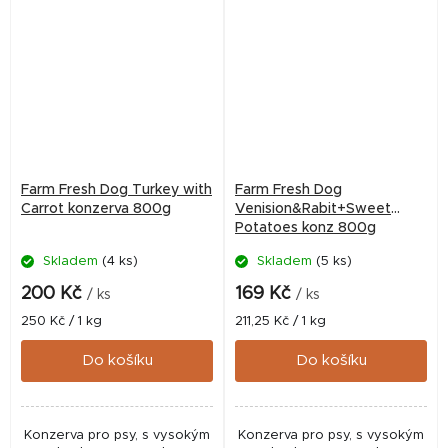
Farm Fresh Dog Turkey with
Farm Fresh Dog
Carrot konzerva 800g
Venision&Rabit+Sweet
Potatoes konz 800g
Skladem
(4 ks)
Skladem
(5 ks)
200 Kč
169 Kč
/ ks
/ ks
Měrná
Měrná
250 Kč / 1 kg
211,25 Kč / 1 kg
cena:
cena:
Do košíku
Do košíku
Konzerva pro psy, s vysokým
Konzerva pro psy, s vysokým