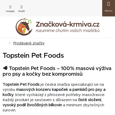
Přejít
Nákup
na
obsah
košík
Prodávané značky
Topstein Pet Foods
🥩 Topstein Pet Foods – 100% masová výživa
pro psy a kočky bez kompromisů
Topstein Pet Foods
je česká značka specializující se na
výrobu
masových konzerv, kapsiček a pamlsků pro psy a
kočky
, které vycházejí z přirozené potřeby masožravce.
Každý produkt je sestaven s důrazem na
čisté složení,
vysoký podíl živočišných bílkovin
a minimum zbytečných
surovin.