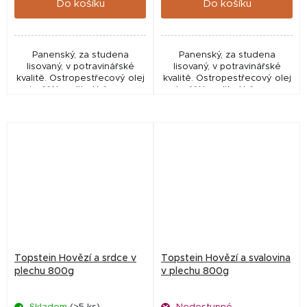
Do košíku
Do košíku
Panenský, za studena
Panenský, za studena
lisovaný, v potravinářské
lisovaný, v potravinářské
kvalitě. Ostropestřecový olej
kvalitě. Ostropestřecový olej
nejvyšší kavality. Určeno pro
nejvyšší kavality. Určeno pro
psy - Napomáhá lepšímu
psy - Napomáhá lepšímu
trávení. Chrání játra,
trávení. Chrání játra,
podporuje tvorbu...
podporuje tvorbu...
Topstein Hovězí a srdce v
Topstein Hovězí a svalovina
plechu 800g
v plechu 800g