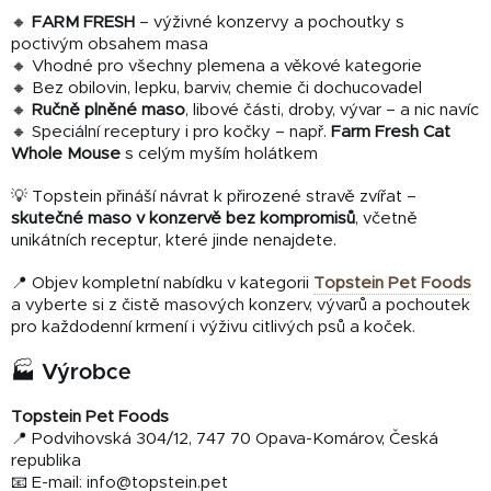
🔸
FARM FRESH
– výživné konzervy a pochoutky s
poctivým obsahem masa
🔸 Vhodné pro všechny plemena a věkové kategorie
🔸 Bez obilovin, lepku, barviv, chemie či dochucovadel
🔸
Ručně plněné maso
, libové části, droby, vývar – a nic navíc
🔸 Speciální receptury i pro kočky – např.
Farm Fresh Cat
Whole Mouse
s celým myším holátkem
💡 Topstein přináší návrat k přirozené stravě zvířat –
skutečné maso v konzervě bez kompromisů
, včetně
unikátních receptur, které jinde nenajdete.
📍 Objev kompletní nabídku v kategorii
Topstein Pet Foods
a vyberte si z čistě masových konzerv, vývarů a pochoutek
pro každodenní krmení i výživu citlivých psů a koček.
🏭 Výrobce
Topstein Pet Foods
📍 Podvihovská 304/12, 747 70 Opava-Komárov, Česká
republika
📧 E-mail:
info@topstein.pet