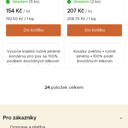
Skladem
(5 ks)
Skladem
(2 ks)
154 Kč
207 Kč
/ ks
/ ks
Měrná
Měrná
192,50 Kč / 1 kg
258,75 Kč / 1 kg
cena:
cena:
Do košíku
Do košíku
Vysoce kvalitní ručně plněné
Kousky zvěřiny • ručně
konzervy pro psy se 100%
plněno • 100% podíl
podílem živočišných bílkovin.
živočišných bílkovin
Konzervy jsou vhodné pro
štěňata, dospělé psy i
seniory.
24
položek celkem
O
v
l
Z
á
d
á
Pro zákazníky
a
p
Doprava a platba