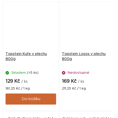
Topstein Kuře v plechu
Topstein Losos v plechu
800g
800g
Skladem
(>5 ks)
Nedostupné
129 Kč
169 Kč
/ ks
/ ks
Měrná
Měrná
161,25 Kč / 1 kg
211,25 Kč / 1 kg
cena:
cena:
Do košíku