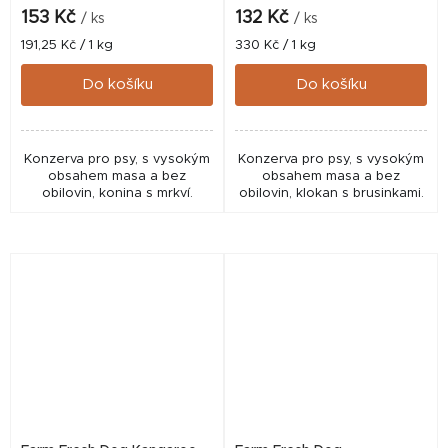
153 Kč
132 Kč
/ ks
/ ks
Měrná
Měrná
191,25 Kč / 1 kg
330 Kč / 1 kg
cena:
cena:
Do košíku
Do košíku
Konzerva pro psy, s vysokým
Konzerva pro psy, s vysokým
obsahem masa a bez
obsahem masa a bez
obilovin, konina s mrkví.
obilovin, klokan s brusinkami.