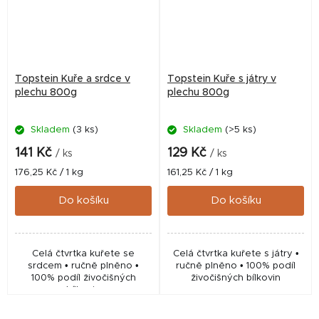
Topstein Kuře a srdce v
Topstein Kuře s játry v
plechu 800g
plechu 800g
Skladem
(3 ks)
Skladem
(>5 ks)
141 Kč
129 Kč
/ ks
/ ks
Měrná
Měrná
176,25 Kč / 1 kg
161,25 Kč / 1 kg
cena:
cena:
Do košíku
Do košíku
Celá čtvrtka kuřete se
Celá čtvrtka kuřete s játry •
srdcem • ručně plněno •
ručně plněno • 100% podíl
100% podíl živočišných
živočišných bílkovin
bílkovin