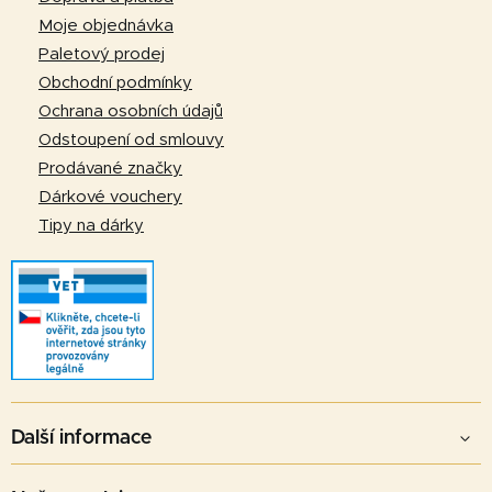
c
a
í
Moje objednávka
p
t
Paletový prodej
r
í
Obchodní podmínky
v
Ochrana osobních údajů
k
Odstoupení od smlouvy
y
v
Prodávané značky
ý
Dárkové vouchery
p
Tipy na dárky
i
s
u
Další informace