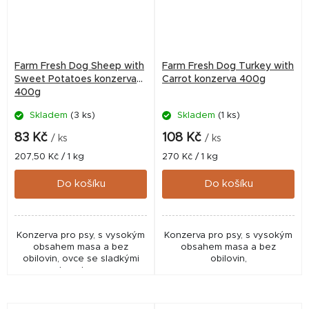
Farm Fresh Dog Sheep with
Farm Fresh Dog Turkey with
Sweet Potatoes konzerva
Carrot konzerva 400g
400g
Skladem
(3 ks)
Skladem
(1 ks)
83 Kč
108 Kč
/ ks
/ ks
Měrná
Měrná
207,50 Kč / 1 kg
270 Kč / 1 kg
cena:
cena:
Do košíku
Do košíku
Konzerva pro psy, s vysokým
Konzerva pro psy, s vysokým
obsahem masa a bez
obsahem masa a bez
obilovin, ovce se sladkými
obilovin,
brambory.