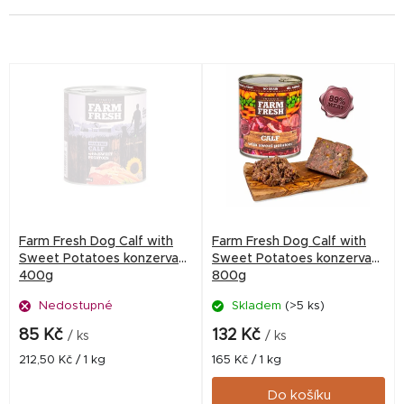
V
ý
p
i
s
p
r
Farm Fresh Dog Calf with
Farm Fresh Dog Calf with
o
Sweet Potatoes konzerva
Sweet Potatoes konzerva
400g
800g
d
Nedostupné
Skladem
(>5 ks)
u
k
85 Kč
132 Kč
/ ks
/ ks
t
Měrná
Měrná
212,50 Kč / 1 kg
165 Kč / 1 kg
cena:
cena:
ů
Do košíku