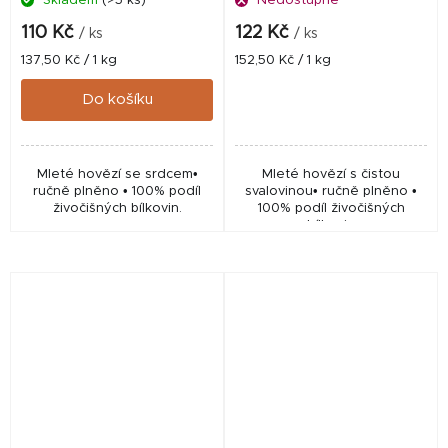
Skladem
(>5 ks)
Nedostupné
110 Kč
122 Kč
/ ks
/ ks
Měrná
Měrná
137,50 Kč / 1 kg
152,50 Kč / 1 kg
cena:
cena:
Do košíku
Mleté hovězí se srdcem•
Mleté hovězí s čistou
ručně plněno • 100% podíl
svalovinou• ručně plněno •
živočišných bílkovin.
100% podíl živočišných
bílkovin