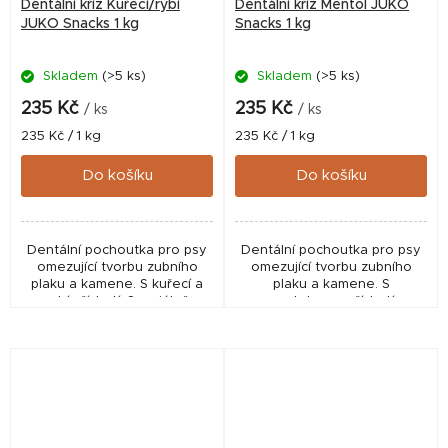
Dentální kříž Kuřecí/rybí
Dentální kříž Mentol JUKO
JUKO Snacks 1 kg
Snacks 1 kg
Skladem
(>5 ks)
Skladem
(>5 ks)
235 Kč
235 Kč
/ ks
/ ks
Měrná
Měrná
235 Kč / 1 kg
235 Kč / 1 kg
cena:
cena:
Do košíku
Do košíku
Dentální pochoutka pro psy
Dentální pochoutka pro psy
omezující tvorbu zubního
omezující tvorbu zubního
plaku a kamene. S kuřecí a
plaku a kamene. S
rybí příchutí. Speciálně
mentolovou příchutí.
vyvinutý tvar do X pro zdravý
Speciálně vyvinutý tvar do X
chrup a dásně. Poloměkká
pro zdravý chrup a dásně.
konzistence....
Poloměkká konzistence.
Snadno...