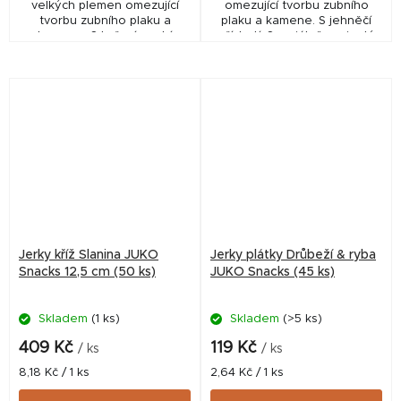
velkých plemen omezující
omezující tvorbu zubního
tvorbu zubního plaku a
plaku a kamene. S jehněčí
kamene. S kuřecí a rybí
příchutí. Speciálně vyvinutý
příchutí. Speciálně vyvinutý
tvar do X pro zdravý chrup a
tvar do X pro zdravý chrup a
dásně. Poloměkká
dásně. Pevnější...
konzistence. Složení:...
Jerky kříž Slanina JUKO
Jerky plátky Drůbeží & ryba
Snacks 12,5 cm (50 ks)
JUKO Snacks (45 ks)
Skladem
(1 ks)
Skladem
(>5 ks)
409 Kč
119 Kč
/ ks
/ ks
Měrná
Měrná
8,18 Kč / 1 ks
2,64 Kč / 1 ks
cena:
cena: