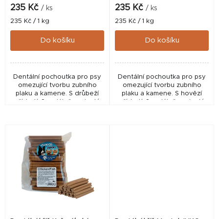
hodnocení
hodnocení
k
235 Kč
235 Kč
/ ks
/ ks
produktu
produktu
t
Měrná
Měrná
235 Kč / 1 kg
235 Kč / 1 kg
je
je
cena:
cena:
5,0
5,0
ů
Do košíku
Do košíku
z
z
5
5
hvězdiček.
hvězdiček.
Dentální pochoutka pro psy
Dentální pochoutka pro psy
omezující tvorbu zubního
omezující tvorbu zubního
plaku a kamene. S drůbeží
plaku a kamene. S hovězí
příchutí. Speciálně vyvinutý
příchutí. Speciálně vyvinutý
tvar do X pro zdravý chrup a
tvar do X pro zdravý chrup a
dásně. Poloměkká
dásně. Poloměkká
konzistence. Snadno...
konzistence. Snadno...