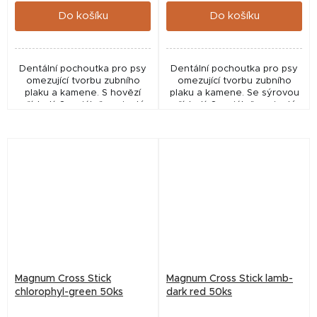
Do košíku
Do košíku
Dentální pochoutka pro psy
Dentální pochoutka pro psy
omezující tvorbu zubního
omezující tvorbu zubního
plaku a kamene. S hovězí
plaku a kamene. Se sýrovou
příchutí. Speciálně vyvinutý
příchutí. Speciálně vyvinutý
tvar do X pro zdravý chrup a
tvar do X pro zdravý chrup a
dásně. Poloměkká
dásně. Poloměkká
konzistence. Složení:...
konzistence. Složení:...
Magnum Cross Stick
Magnum Cross Stick lamb-
chlorophyl-green 50ks
dark red 50ks