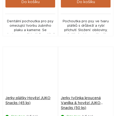
Do košíku
Do košíku
Dentální pochoutka pro psy
Pochoutka pro psy ve tvaru
omezující tvorbu zubního
plátků s drůbeží a rybí
plaku a kamene. Se
příchutí. Složení: obiloviny,
slaninovou příchutí. Speciálně
vedlejší výrobky rostlinného
vyvinutý tvar do X pro zdravý
původu, oleje, tuky, maso a
chrup a dásně. Poloměkká
výrobky živočišného původu,
konzistence....
barvivo,...
Jerky plátky Hovězí JUKO
Jerky tyčinka kroucená
Snacks (45 ks)
Vanilka & hovězí JUKO
Snacks (50 ks)