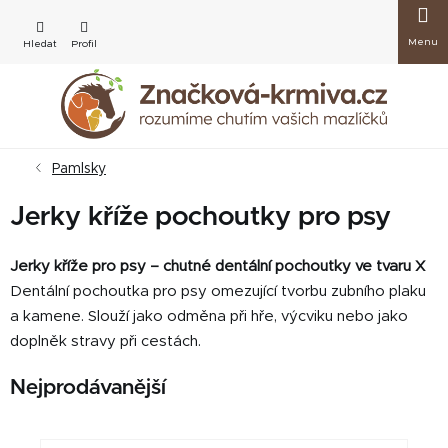
Přejít
Nákup
na
obsah
košík
Pamlsky
Jerky kříže pochoutky pro psy
Jerky kříže pro psy – chutné dentální pochoutky ve tvaru X
Dentální pochoutka pro psy omezující tvorbu zubního plaku
a kamene. Slouží jako odměna při hře, výcviku nebo jako
doplněk stravy při cestách.
Nejprodávanější