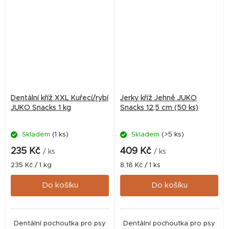
Dentální kříž XXL Kuřecí/rybí
Jerky kříž Jehně JUKO
JUKO Snacks 1 kg
Snacks 12,5 cm (50 ks)
Skladem
(1 ks)
Skladem
(>5 ks)
Průměrné
hodnocení
235 Kč
409 Kč
/ ks
/ ks
produktu
Měrná
Měrná
235 Kč / 1 kg
8,18 Kč / 1 ks
je
cena:
cena:
5,0
Do košíku
Do košíku
z
5
hvězdiček.
Dentální pochoutka pro psy
Dentální pochoutka pro psy