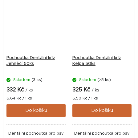
Pochoutka Dentální kříž
Pochoutka Dentální kříž
Jehněčí 50ks
Kelpa 50ks
Skladem
(3 ks)
Skladem
(>5 ks)
332 Kč
325 Kč
/ ks
/ ks
Měrná
Měrná
6,64 Kč / 1 ks
6,50 Kč / 1 ks
cena:
cena:
Do košíku
Do košíku
Dentální pochoutka pro psy
Dentální pochoutka pro psy