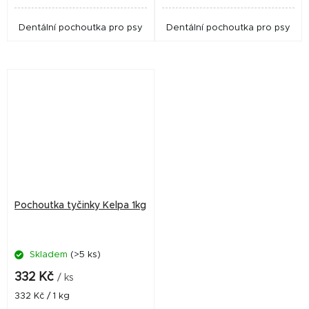
Dentální pochoutka pro psy
Dentální pochoutka pro psy
Pochoutka tyčinky Kelpa 1kg
Skladem
(>5 ks)
332 Kč
/ ks
Měrná
332 Kč / 1 kg
cena: