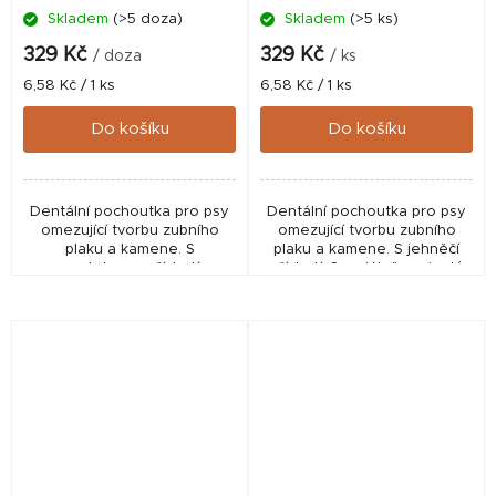
Skladem
(>5 doza)
Skladem
(>5 ks)
329 Kč
329 Kč
/ doza
/ ks
Měrná
Měrná
6,58 Kč / 1 ks
6,58 Kč / 1 ks
cena:
cena:
Do košíku
Do košíku
Dentální pochoutka pro psy
Dentální pochoutka pro psy
omezující tvorbu zubního
omezující tvorbu zubního
plaku a kamene. S
plaku a kamene. S jehněčí
mentolovou příchutí.
příchutí. Speciálně vyvinutý
Speciálně vyvinutý tvar do X
tvar do X pro zdravý chrup a
pro zdravý chrup a dásně.
dásně. Poloměkká
Poloměkká konzistence.
konzistence. Obvykle v...
Složení:...