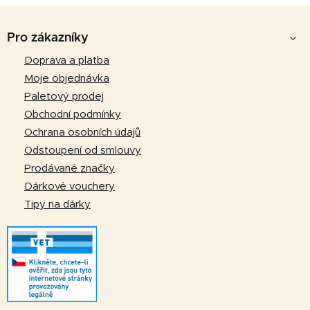
Z
á
Pro zákazníky
p
Doprava a platba
a
Moje objednávka
t
Paletový prodej
í
Obchodní podmínky
Ochrana osobních údajů
Odstoupení od smlouvy
Prodávané značky
Dárkové vouchery
Tipy na dárky