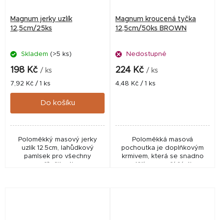
Magnum jerky uzlík
Magnum kroucená tyčka
12,5cm/25ks
12,5cm/50ks BROWN
Skladem
(>5 ks)
Nedostupné
198 Kč
224 Kč
/ ks
/ ks
Měrná
Měrná
7,92 Kč / 1 ks
4,48 Kč / 1 ks
cena:
cena:
Do košíku
Poloměkký masový jerky
Poloměkká masová
uzlík 12.5cm, lahůdkový
pochoutka je doplňkovým
pamlsek pro všechny
krmivem, která se snadno
příležitosti.
dělí na menší části.