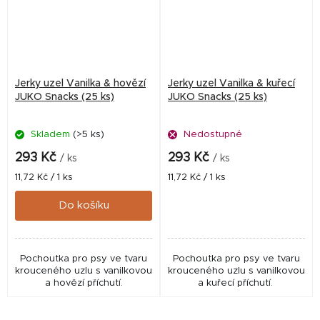
Jerky uzel Vanilka & hovězí
Jerky uzel Vanilka & kuřecí
JUKO Snacks (25 ks)
JUKO Snacks (25 ks)
Skladem
(>5 ks)
Nedostupné
293 Kč
293 Kč
/ ks
/ ks
Měrná
Měrná
11,72 Kč / 1 ks
11,72 Kč / 1 ks
cena:
cena:
Do košíku
Pochoutka pro psy ve tvaru
Pochoutka pro psy ve tvaru
krouceného uzlu s vanilkovou
krouceného uzlu s vanilkovou
a hovězí příchutí.
a kuřecí příchutí.