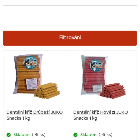
V
ý
p
i
s
p
r
Dentální kříž Drůbeží JUKO
Dentální kříž Hovězí JUKO
o
Snacks 1 kg
Snacks 1 kg
d
Skladem
(>5 ks)
Skladem
(>5 ks)
u
Průměrné
Průměrné