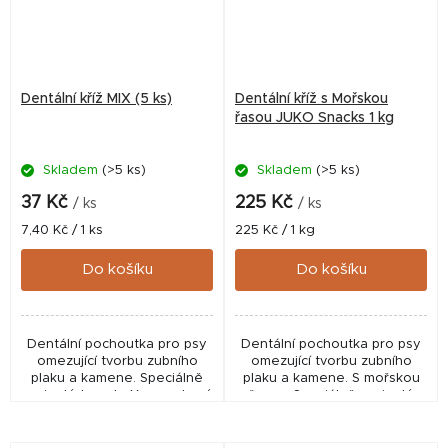
Dentální kříž MIX (5 ks)
Dentální kříž s Mořskou
řasou JUKO Snacks 1 kg
Skladem
(>5 ks)
Skladem
(>5 ks)
37 Kč
225 Kč
/ ks
/ ks
Měrná
Měrná
7,40 Kč / 1 ks
225 Kč / 1 kg
cena:
cena:
Do košíku
Do košíku
Dentální pochoutka pro psy
Dentální pochoutka pro psy
omezující tvorbu zubního
omezující tvorbu zubního
plaku a kamene. Speciálně
plaku a kamene. S mořskou
vyvinutý tvar do X pro zdravý
řasou. Speciálně vyvinutý
chrup a dásně. Poloměkká
tvar do X pro zdravý chrup a
konzistence. Snadno
dásně. Poloměkká
stravitelné. Obsahuje...
konzistence. Snadno...