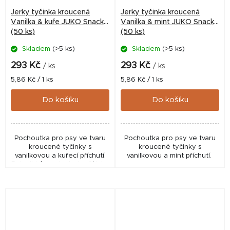
Jerky tyčinka kroucená
Jerky tyčinka kroucená
Vanilka & kuře JUKO Snacks
Vanilka & mint JUKO Snacks
(50 ks)
(50 ks)
Skladem
(>5 ks)
Skladem
(>5 ks)
293 Kč
293 Kč
/ ks
/ ks
Měrná
Měrná
5,86 Kč / 1 ks
5,86 Kč / 1 ks
cena:
cena:
Do košíku
Do košíku
Pochoutka pro psy ve tvaru
Pochoutka pro psy ve tvaru
kroucené tyčinky s
kroucené tyčinky s
vanilkovou a kuřecí příchutí.
vanilkovou a mint příchutí.
Polovlhký pamlsek slouží jako
příležitostný pamlsek a
odměna pro psy. Jedinečný
tvar pomáhá v...