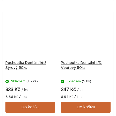
Pochoutka Dentální kříž
Pochoutka Dentální kříž
Sýrový 50ks
Vepřový 50ks
Skladem
(>5 ks)
Skladem
(5 ks)
333 Kč
347 Kč
/ ks
/ ks
Měrná
Měrná
6,66 Kč / 1 ks
6,94 Kč / 1 ks
cena:
cena:
Do košíku
Do košíku