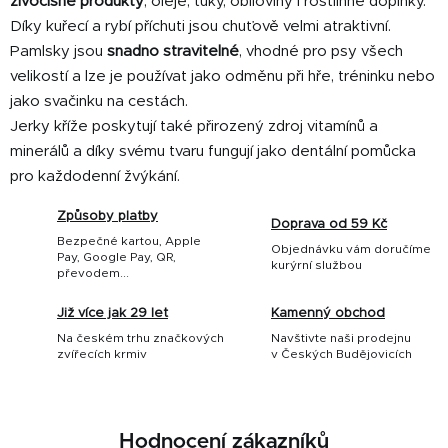
živočišné produkty
, oleje, tuky, obiloviny i rostlinné doplňky.
y
Díky kuřecí a rybí příchuti jsou chuťově velmi atraktivní.
v
ý
Pamlsky jsou
snadno stravitelné
, vhodné pro psy všech
p
velikostí a lze je používat jako odměnu při hře, tréninku nebo
i
jako svačinku na cestách.
s
Jerky kříže poskytují také přirozený zdroj vitamínů a
u
minerálů a díky svému tvaru fungují jako dentální pomůcka
pro každodenní žvýkání.
Způsoby platby
Doprava od 59 Kč
Bezpečné kartou, Apple
Objednávku vám doručíme
Pay, Google Pay, QR,
kurýrní službou
převodem...
Již více jak 29 let
Kamenný obchod
Na českém trhu značkových
Navštivte naši prodejnu
zvířecích krmiv
v Českých Budějovicích
Hodnocení zákazníků