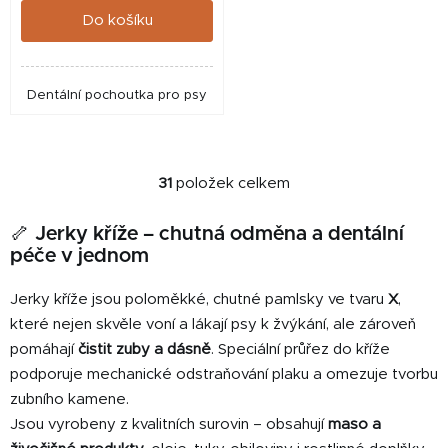
Do košíku
Dentální pochoutka pro psy
31
položek celkem
O
v
🦴 Jerky kříže – chutná odměna a dentální
l
péče v jednom
á
d
Jerky kříže jsou poloměkké, chutné pamlsky ve tvaru
X
,
a
c
které nejen skvěle voní a lákají psy k žvýkání, ale zároveň
í
pomáhají
čistit zuby a dásně
. Speciální průřez do kříže
p
podporuje mechanické odstraňování plaku a omezuje tvorbu
r
zubního kamene.
v
Jsou vyrobeny z kvalitních surovin – obsahují
maso a
k