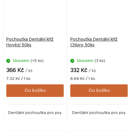
Pochoutka Dentální kříž
Pochoutka Dentální kříž
Hovězí 50ks
Chloro 50ks
Skladem
(>5 ks)
Skladem
(3 ks)
366 Kč
332 Kč
/ ks
/ ks
Měrná
Měrná
7,32 Kč / 1 ks
6,64 Kč / 1 ks
cena:
cena:
Do košíku
Do košíku
Dentální pochoutka pro psy
Dentální pochoutka pro psy