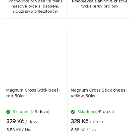
Pochoutka pro psa ve tvaru
Poloměkká slaninová křížová
masové tyče s lososem.
tyčka jerky pro psy.
Slouží jako příležitostný
pamlsek nebo odměna pro
psy.
Magnum Cross Stick beef-
Magnum Cross Stick chees-
red 50ks
yellow 50ks
Skladem
(>5 doza)
Skladem
(>5 doza)
329 Kč
329 Kč
/ doza
/ doza
Měrná
Měrná
6,58 Kč / 1 ks
6,58 Kč / 1 ks
cena:
cena: