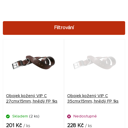
V
ý
p
i
s
p
r
Obojek kožený VIP C
Obojek kožený VIP C
o
27cmx15mm, hnědý FP 1ks
35cmx15mm, hnědý FP 1ks
d
Skladem
(2 ks)
Nedostupné
u
k
201 Kč
228 Kč
/ ks
/ ks