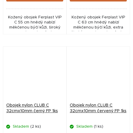
Kožený obojek Ferplast VIP
Kožený obojek Ferplast VIP
C 55 cm hnědý nabízí
C 63 cm hnědý nabízí
měkčenou býčí kůži, široký
měkčenou býčí kůži, extra
popruh pro komfort a
široký popruh pro komfort a
pevnost a elegantní design
pevnost a luxusní design pro
pro větší psy.
velké psy.
Obojek nylon CLUB C
Obojek nylon CLUB C
32cmx10mm černý FP 1ks
32cmx10mm červený FP 1ks
Skladem
(2 ks)
Skladem
(1 ks)