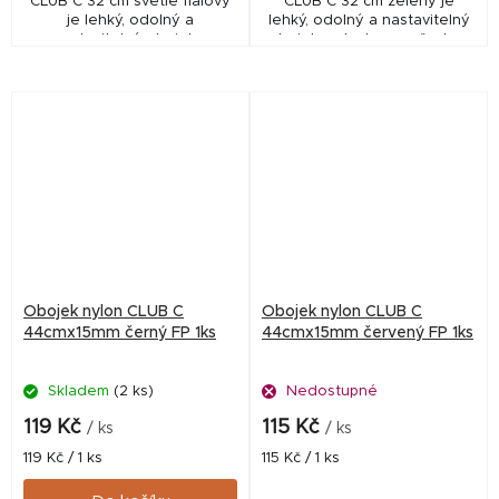
CLUB C 32 cm světle fialový
CLUB C 32 cm zelený je
je lehký, odolný a
lehký, odolný a nastavitelný
nastavitelný obojek s
obojek s plastovou přezkou
plastovou přezkou a D-
a D-kroužkem pro
kroužkem pro každodenní
každodenní použití.
použití.
Obojek nylon CLUB C
Obojek nylon CLUB C
44cmx15mm černý FP 1ks
44cmx15mm červený FP 1ks
Skladem
(2 ks)
Nedostupné
119 Kč
115 Kč
/ ks
/ ks
Měrná
Měrná
119 Kč / 1 ks
115 Kč / 1 ks
cena:
cena: