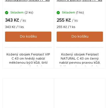
43cmx20mm, hnědý FP 1ks
43cm x 20mm, černý FP 1ks
Skladem
(2 ks)
Skladem
(1 ks)
343 Kč
255 Kč
/ ks
/ ks
Měrná
Měrná
343 Kč / 1 ks
255 Kč / 1 ks
cena:
cena:
Do košíku
Do košíku
Kožený obojek Ferplast VIP
Kožený obojek Ferplast
C 43 cm hnědý nabízí
NATURAL C 43 cm černý
měkčenou býčí kůži, širší
nabízí pevnou pravou kůži,
popruh pro komfort a
širší popruh pro komfort a
elegantní design pro
chromovanou přezku pro
každodenní použití.
bezpečné každodenní
použití.