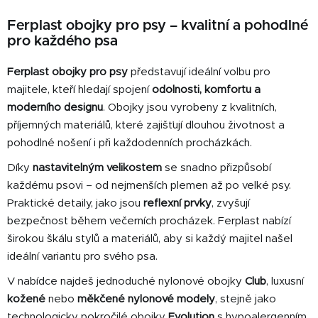
á
o
d
Ferplast obojky pro psy – kvalitní a pohodlné
v
a
á
pro každého psa
c
n
í
í
Ferplast obojky pro psy
představují ideální volbu pro
p
majitele, kteří hledají spojení
odolnosti, komfortu a
r
moderního designu
. Obojky jsou vyrobeny z kvalitních,
v
k
příjemných materiálů, které zajišťují dlouhou životnost a
y
pohodlné nošení i při každodenních procházkách.
v
Díky
nastavitelným velikostem
se snadno přizpůsobí
ý
každému psovi – od nejmenších plemen až po velké psy.
p
i
Praktické detaily, jako jsou
reflexní prvky
, zvyšují
s
bezpečnost během večerních procházek. Ferplast nabízí
u
širokou škálu stylů a materiálů, aby si každý majitel našel
ideální variantu pro svého psa.
V nabídce najdeš jednoduché nylonové obojky
Club
, luxusní
kožené
nebo
měkčené nylonové modely
, stejně jako
technologicky pokročilé obojky
Evolution
s hypoalergenním