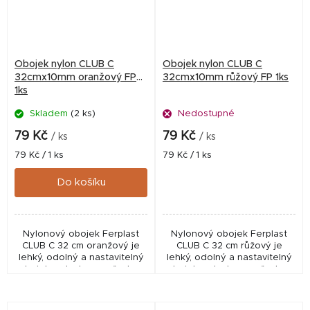
Obojek nylon CLUB C
Obojek nylon CLUB C
32cmx10mm oranžový FP
32cmx10mm růžový FP 1ks
1ks
Skladem
(2 ks)
Nedostupné
79 Kč
79 Kč
/ ks
/ ks
Měrná
Měrná
79 Kč / 1 ks
79 Kč / 1 ks
cena:
cena:
Do košíku
Nylonový obojek Ferplast
Nylonový obojek Ferplast
CLUB C 32 cm oranžový je
CLUB C 32 cm růžový je
lehký, odolný a nastavitelný
lehký, odolný a nastavitelný
obojek s plastovou přezkou
obojek s plastovou přezkou
a D-kroužkem pro
a D-kroužkem pro
každodenní použití.
každodenní použití.