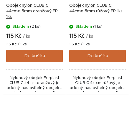
Obojek nylon CLUB C
Obojek nylon CLUB C
44cmx15mm oranžový FP
44cmx15mm růžový FP 1ks
1ks
Skladem
(2 ks)
Skladem
(1 ks)
115 Kč
115 Kč
/ ks
/ ks
Měrná
Měrná
115 Kč / 1 ks
115 Kč / 1 ks
cena:
cena:
Do košíku
Do košíku
Nylonový obojek Ferplast
Nylonový obojek Ferplast
CLUB C 44 cm oranžový je
CLUB C 44 cm růžový je
odolný, nastavitelný obojek s
odolný, nastavitelný obojek s
plastovou přezkou a D-
plastovou přezkou a D-
kroužkem pro pohodlné
kroužkem pro pohodlné
každodenní použití.
každodenní použití.