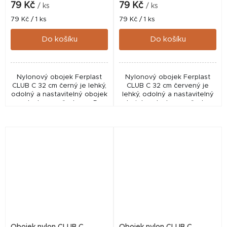
79 Kč
79 Kč
/ ks
/ ks
Měrná
Měrná
79 Kč / 1 ks
79 Kč / 1 ks
cena:
cena:
Do košíku
Do košíku
Nylonový obojek Ferplast
Nylonový obojek Ferplast
CLUB C 32 cm černý je lehký,
CLUB C 32 cm červený je
odolný a nastavitelný obojek
lehký, odolný a nastavitelný
s plastovou přezkou a D-
obojek s plastovou přezkou
kroužkem pro každodenní
a D-kroužkem pro
použití.
každodenní použití.