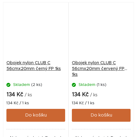
Obojek nylon CLUB C
Obojek nylon CLUB C
56cmx20mm černý FP 1ks
56cmx20mm červený FP
1ks
Skladem
(2 ks)
Skladem
(1 ks)
134 Kč
134 Kč
/ ks
/ ks
Měrná
Měrná
134 Kč / 1 ks
134 Kč / 1 ks
cena:
cena:
Do košíku
Do košíku