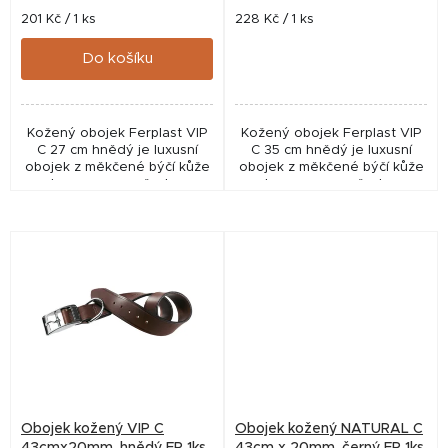
t
Měrná
Měrná
201 Kč / 1 ks
228 Kč / 1 ks
cena:
cena:
ů
Do košíku
Kožený obojek Ferplast VIP
Kožený obojek Ferplast VIP
C 27 cm hnědý je luxusní
C 35 cm hnědý je luxusní
obojek z měkčené býčí kůže
obojek z měkčené býčí kůže
s chromovanou přezkou a
s chromovanou přezkou a
vysokým komfortem pro
vysokým komfortem pro
každodenní nošení psa.
každodenní použití.
Obojek kožený VIP C
Obojek kožený NATURAL C