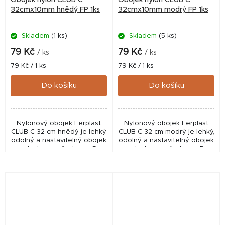
Obojek nylon CLUB C
Obojek nylon CLUB C
32cmx10mm hnědý FP 1ks
32cmx10mm modrý FP 1ks
Skladem
(1 ks)
Skladem
(5 ks)
79 Kč
79 Kč
/ ks
/ ks
Měrná
Měrná
79 Kč / 1 ks
79 Kč / 1 ks
cena:
cena:
Do košíku
Do košíku
Nylonový obojek Ferplast
Nylonový obojek Ferplast
CLUB C 32 cm hnědý je lehký,
CLUB C 32 cm modrý je lehký,
odolný a nastavitelný obojek
odolný a nastavitelný obojek
s plastovou přezkou a D-
s plastovou přezkou a D-
kroužkem pro každodenní
kroužkem pro každodenní
použití.
použití.