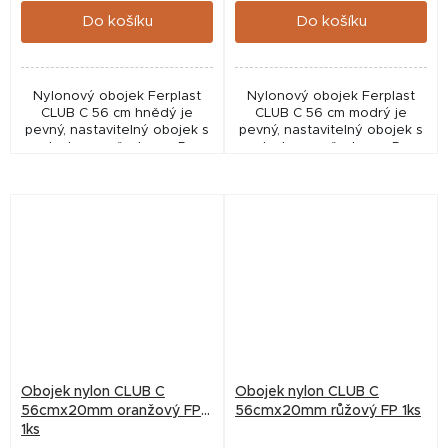
Do košíku
Do košíku
Nylonový obojek Ferplast
Nylonový obojek Ferplast
CLUB C 56 cm hnědý je
CLUB C 56 cm modrý je
pevný, nastavitelný obojek s
pevný, nastavitelný obojek s
plastovou přezkou a D-
plastovou přezkou a D-
kroužkem pro každodenní
kroužkem pro každodenní
použití u středních a velkých
použití u středních a velkých
psů.
psů.
Obojek nylon CLUB C
Obojek nylon CLUB C
56cmx20mm oranžový FP
56cmx20mm růžový FP 1ks
1ks