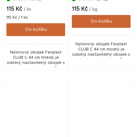
115 Kč
115 Kč
/ ks
/ kg
Měrná
115 Kč / 1 ks
Do košíku
cena:
Do košíku
Nylonový obojek Ferplast
CLUB C 44 cm modrý je
Nylonový obojek Ferplast
odolný, nastavitelný obojek s
CLUB C 44 cm hnědý je
plastovou přezkou a D-
odolný, nastavitelný obojek s
kroužkem pro pohodlné
plastovou přezkou a D-
každodenní použití.
kroužkem pro pohodlné
každodenní použití.