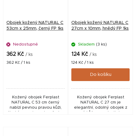
Obojek kožený NATURAL C
Obojek kožený NATURAL C
53cm x 25mm, černý FP 1ks
27cm x 10mm, hnědý FP 1ks
Nedostupné
Skladem
(3 ks)
362 Kč
124 Kč
/ ks
/ ks
Měrná
Měrná
362 Kč / 1 ks
124 Kč / 1 ks
cena:
cena:
Do košíku
Kožený obojek Ferplast
Kožený obojek Ferplast
NATURAL C 53 cm černý
NATURAL C 27 cm je
nabízí pevnou pravou kůži,
elegantní, odolný obojek z
široký popruh pro komfort a
pravé kůže s nastavitelnou
bezpečné zapínání pro
velikostí a chromovanou
každodenní použití.
přezkou pro každodenní
použití.