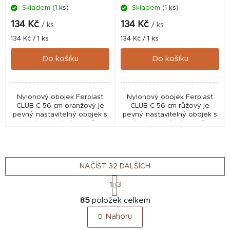
Skladem
(1 ks)
Skladem
(1 ks)
134 Kč
134 Kč
/ ks
/ ks
Měrná
Měrná
134 Kč / 1 ks
134 Kč / 1 ks
cena:
cena:
Do košíku
Do košíku
Nylonový obojek Ferplast
Nylonový obojek Ferplast
CLUB C 56 cm oranžový je
CLUB C 56 cm růžový je
pevný, nastavitelný obojek s
pevný, nastavitelný obojek s
plastovou přezkou a D-
plastovou přezkou a D-
kroužkem pro každodenní
kroužkem pro každodenní
použití u středních a velkých
použití u středních a velkých
psů.
psů. ...
NAČÍST 32 DALŠÍCH
S
1
3
t
O
r
85
položek celkem
v
á
Nahoru
n
l
k