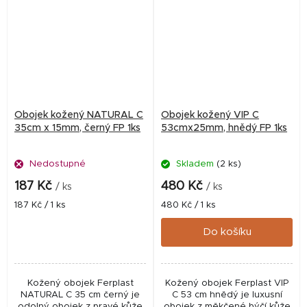
Obojek kožený NATURAL C
Obojek kožený VIP C
35cm x 15mm, černý FP 1ks
53cmx25mm, hnědý FP 1ks
Nedostupné
Skladem
(2 ks)
187 Kč
480 Kč
/ ks
/ ks
Měrná
Měrná
187 Kč / 1 ks
480 Kč / 1 ks
cena:
cena:
Do košíku
Kožený obojek Ferplast
Kožený obojek Ferplast VIP
NATURAL C 35 cm černý je
C 53 cm hnědý je luxusní
odolný obojek z pravé kůže
obojek z měkčené býčí kůže