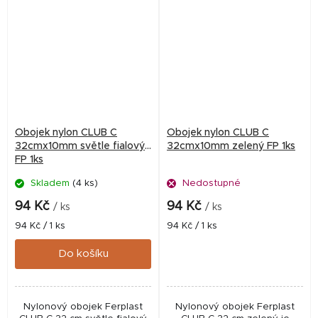
Obojek nylon CLUB C
Obojek nylon CLUB C
32cmx10mm světle fialový
32cmx10mm zelený FP 1ks
FP 1ks
Skladem
(4 ks)
Nedostupné
94 Kč
94 Kč
/ ks
/ ks
Měrná
Měrná
94 Kč / 1 ks
94 Kč / 1 ks
cena:
cena:
Do košíku
Nylonový obojek Ferplast
Nylonový obojek Ferplast