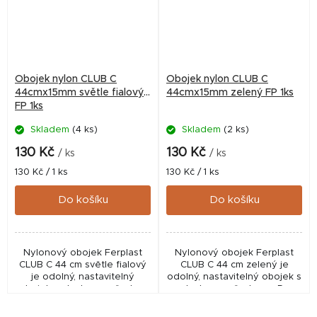
Obojek nylon CLUB C
Obojek nylon CLUB C
44cmx15mm světle fialový
44cmx15mm zelený FP 1ks
FP 1ks
Skladem
(4 ks)
Skladem
(2 ks)
130 Kč
130 Kč
/ ks
/ ks
Měrná
Měrná
130 Kč / 1 ks
130 Kč / 1 ks
cena:
cena:
Do košíku
Do košíku
Nylonový obojek Ferplast
Nylonový obojek Ferplast
CLUB C 44 cm světle fialový
CLUB C 44 cm zelený je
je odolný, nastavitelný
odolný, nastavitelný obojek s
obojek s plastovou přezkou
plastovou přezkou a D-
a D-kroužkem pro pohodlné
kroužkem pro pohodlné
každodenní použití.
každodenní použití.