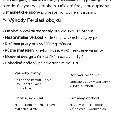
a vodotěsným PVC potahem. Některé řady jsou doplněny
o
magnetické spony
pro ještě pohodlnější zapínání.
🐾 Výhody Ferplast obojků
•
Odolné a kvalitní materiály
pro dlouhou životnost
•
Nastavitelná velikost
– ideální pro všechny typy psů
•
Reflexní prvky
pro vyšší bezpečnost
•
Různé materiály
– nylon, kůže, PVC, měkčené varianty
•
Moderní design
a široká škála barev a stylů
•
Pohodlné nošení
i při celodenním použití
Způsoby platby
Doprava od 59 Kč
Bezpečné kartou, Apple
Objednávku vám doručíme
Pay, Google Pay, QR,
kurýrní službou
převodem...
Již více jak 29 let
Kamenný obchod
Na českém trhu značkových
Navštivte naši prodejnu
zvířecích krmiv
v Českých Budějovicích