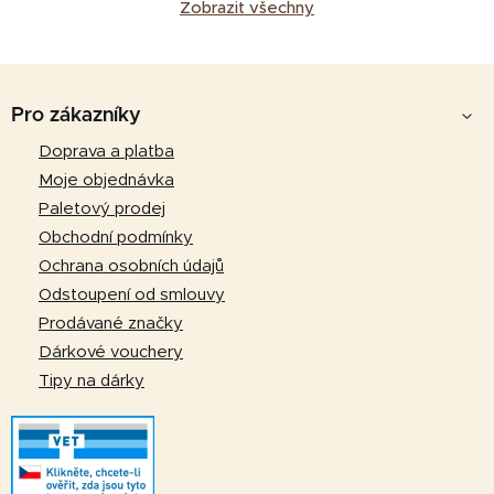
Zobrazit všechny
Z
á
Pro zákazníky
p
Doprava a platba
a
Moje objednávka
t
Paletový prodej
í
Obchodní podmínky
Ochrana osobních údajů
Odstoupení od smlouvy
Prodávané značky
Dárkové vouchery
Tipy na dárky