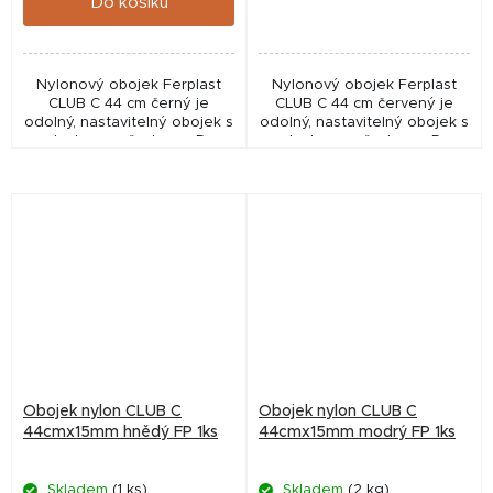
Do košíku
Nylonový obojek Ferplast
Nylonový obojek Ferplast
CLUB C 44 cm černý je
CLUB C 44 cm červený je
odolný, nastavitelný obojek s
odolný, nastavitelný obojek s
plastovou přezkou a D-
plastovou přezkou a D-
kroužkem pro pohodlné
kroužkem pro pohodlné
každodenní použití.
každodenní použití.
Obojek nylon CLUB C
Obojek nylon CLUB C
44cmx15mm hnědý FP 1ks
44cmx15mm modrý FP 1ks
Skladem
(1 ks)
Skladem
(2 kg)