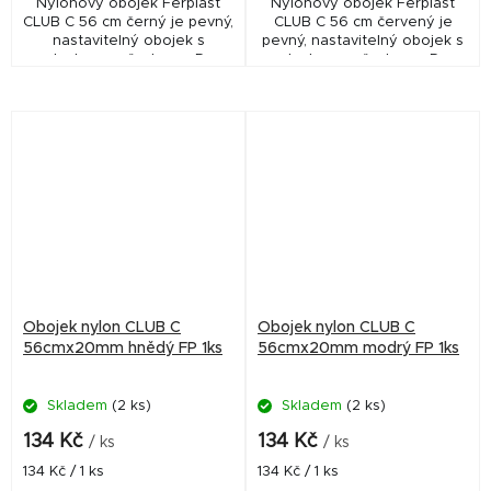
Nylonový obojek Ferplast
Nylonový obojek Ferplast
CLUB C 56 cm černý je pevný,
CLUB C 56 cm červený je
nastavitelný obojek s
pevný, nastavitelný obojek s
plastovou přezkou a D-
plastovou přezkou a D-
kroužkem pro každodenní
kroužkem pro každodenní
použití u středních a velkých
použití u středních a velkých
psů.
psů.
Obojek nylon CLUB C
Obojek nylon CLUB C
56cmx20mm hnědý FP 1ks
56cmx20mm modrý FP 1ks
Skladem
(2 ks)
Skladem
(2 ks)
134 Kč
134 Kč
/ ks
/ ks
Měrná
Měrná
134 Kč / 1 ks
134 Kč / 1 ks
cena:
cena: