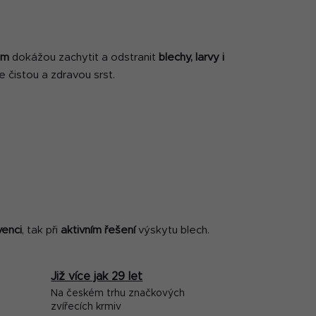
ům
dokážou zachytit a odstranit
blechy, larvy i
e čistou a zdravou srst.
venci
, tak při
aktivním řešení
výskytu blech.
Již více jak 29 let
Na českém trhu značkových
zvířecích krmiv