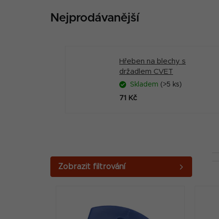
Nejprodávanější
Hřeben na blechy s
držadlem CVET
Skladem
(>5 ks)
71 Kč
P
o
V
s
ý
t