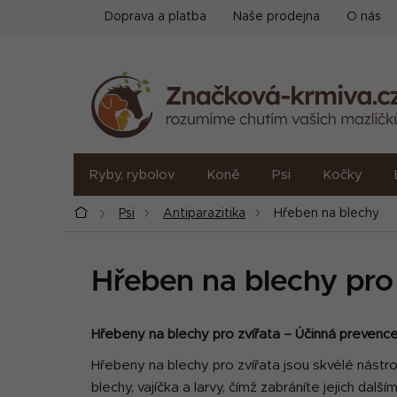
Přejít
Doprava a platba
Naše prodejna
O nás
na
obsah
Ryby, rybolov
Koně
Psi
Kočky
Domů
Psi
Antiparazitika
Hřeben na blechy
Hřeben na blechy pro 
Hřebeny na blechy pro zvířata – Účinná prevence
Hřebeny na blechy pro zvířata jsou skvélé nástr
blechy, vajíčka a larvy, čímž zabráníte jejich dal