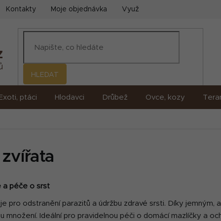
Kontakty
Moje objednávka
Využití umělé inteligence (AI)
HLEDAT
Exoti, ptáci
Hlodavci
Drůbež
Ovce, kozy
Terar
zvířata
 a péče o srst
oje pro odstranění parazitů a údržbu zdravé srsti. Díky jemným
šímu množení. Ideální pro pravidelnou péči o domácí mazlíčky a oc