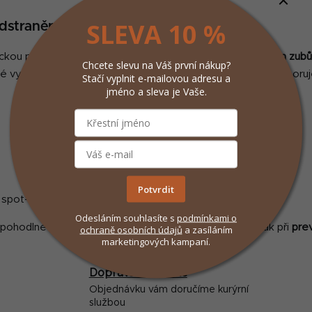
O
v
SLEVA 10 %
odstranění parazitů
l
á
ou při péči o psy i kočky. Díky
hustým a úzkým kovovým zub
Chcete slevu na Váš první nákup?
d
lné vyčesávání pomáhá snížit riziko napadení a zároveň podporuj
Stačí vyplnit e-mailovou adresu a
a
jméno a sleva je Vaše.
c
í
p
r
v
k
y
Potvrdit
 spot-on, tablety).
v
Odesláním souhlasíte s
podmínkami
o
ý
ují pohodlné používání. Hřeben je skvělým pomocníkem jak při
pre
ochraně osobních údajů
a zasíláním
p
marketingových kampaní.
i
s
Doprava od 59 Kč
u
Objednávku vám doručíme kurýrní
službou