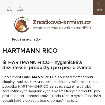
Přejít
Nákup
na
obsah
košík
Prodávané značky
HARTMANN-RICO
🧴 HARTMANN-RICO – hygienické a
dezinfekční produkty i pro péči o zvířata
Společnost
HARTMANN-RICO
je součástí mezinárodní
skupiny Paul HARTMANN AG se sídlem v Německu. Česká
pobočka HARTMANN-RICO se specializuje na výrobu
zdravotnických, hygienických a kosmetických produktů pro
profesionální i domácí použití. Řada těchto výrobků nachází
využití také v oblasti péče o domácí mazlíčky.