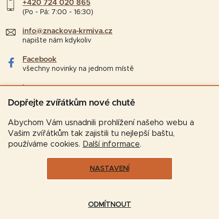
+420 724 020 865
(Po - Pá: 7:00 - 16:30)
info@znackova-krmiva.cz
napište nám kdykoliv
Facebook
všechny novinky na jednom místě
Instagram
tipy a zajímavosti pro chovatele
Dopřejte zvířátkům nové chutě
Abychom Vám usnadnili prohlížení našeho webu a
Vašim zvířátkům tak zajistili tu nejlepší baštu,
používáme cookies.
Další informace
.
NASTAVENÍ
Vytvořil Shoptet
ODMÍTNOUT