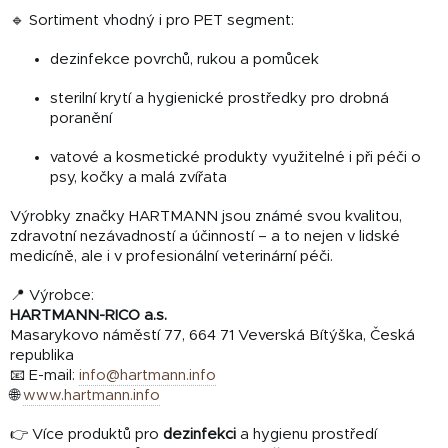
🔹 Sortiment vhodný i pro PET segment:
dezinfekce povrchů, rukou a pomůcek
sterilní krytí a hygienické prostředky pro drobná
poranění
vatové a kosmetické produkty využitelné i při péči o
psy, kočky a malá zvířata
Výrobky značky HARTMANN jsou známé svou kvalitou,
zdravotní nezávadností a účinností – a to nejen v lidské
medicíně, ale i v profesionální veterinární péči.
📍 Výrobce:
HARTMANN-RICO a.s.
Masarykovo náměstí 77, 664 71 Veverská Bítýška, Česká
republika
📧 E-mail:
info@hartmann.info
🌐
www.hartmann.info
👉 Více produktů pro
dezinfekci
a hygienu prostředí