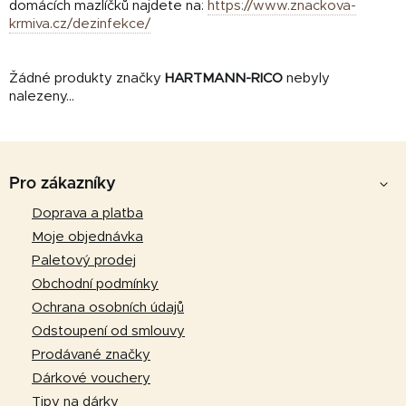
domácích mazlíčků najdete na:
https://www.znackova-
krmiva.cz/dezinfekce/
Žádné produkty značky
HARTMANN-RICO
nebyly
nalezeny...
Z
á
Pro zákazníky
p
Doprava a platba
a
Moje objednávka
t
Paletový prodej
í
Obchodní podmínky
Ochrana osobních údajů
Odstoupení od smlouvy
Prodávané značky
Dárkové vouchery
Tipy na dárky