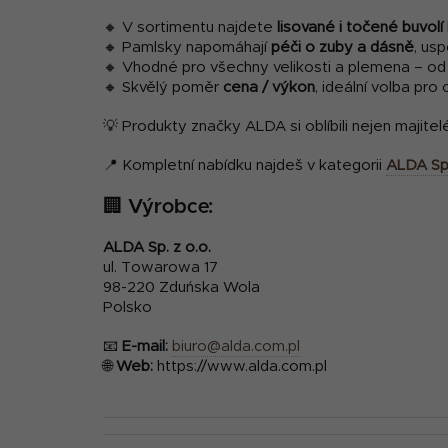
🔸 V sortimentu najdete
lisované i točené buvolí 
🔸 Pamlsky napomáhají
péči o zuby a dásně
, us
🔸 Vhodné pro všechny velikosti a plemena – od
🔸 Skvělý poměr
cena / výkon
, ideální volba pro
💡 Produkty značky ALDA si oblíbili nejen majitelé 
📍 Kompletní nabídku najdeš v kategorii
ALDA Sp.
🏢 Výrobce:
ALDA Sp. z o.o.
ul. Towarowa 17
98-220 Zduńska Wola
Polsko
📧
E-mail:
biuro@alda.com.pl
🌐
Web:
https://www.alda.com.pl