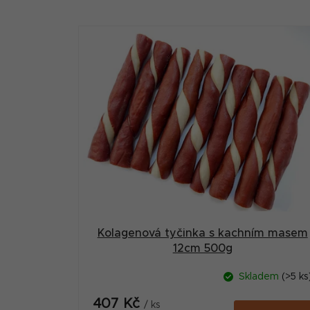
V
ý
p
i
s
p
r
o
d
u
Kolagenová tyčinka s kachním masem
12cm 500g
k
t
Skladem
(>5 ks
ů
407 Kč
/ ks