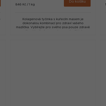
Do košíku
Měrná
846 Kč / 1 kg
cena:
e
Kolagenová tyčinka s kuřecím masem je
dokonalou kombinací pro zdraví vašeho
mazlíčka. Vybírejte pro svého psa pouze zdravé
svačiny, které vám pomohou podpořit jeho
kondici a...