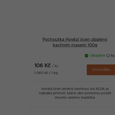
Pochoutka Hovězí jícen obalený
kachním masem 100g
Skladem
(2 ks
106 Kč
/ ks
Do košíku
Měrná
1 060 Kč / 1 kg
cena:
Hovězí jícen plněný kachnou od ALDA je
nabídka příchutí, které vám pomohou posílit
imunitu vašeho mazlíčka.