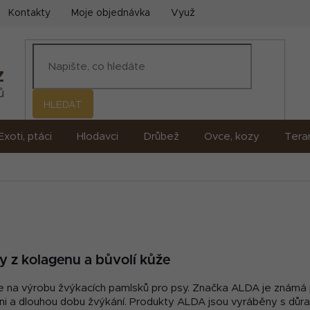
Kontakty
Moje objednávka
Využití umělé inteligence (AI)
HLEDAT
Exoti, ptáci
Hlodavci
Drůbež
Ovce, kozy
Terar
 z kolagenu a bůvolí kůže
 se na výrobu žvýkacích pamlsků pro psy. Značka ALDA je znám
ť, vůni a dlouhou dobu žvýkání. Produkty ALDA jsou vyráběny s důr