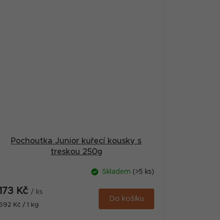
Pochoutka Junior kuřecí kousky s
treskou 250g
Skladem
(>5 ks)
173 Kč
/ ks
Do košíku
Měrná
692 Kč / 1 kg
cena: