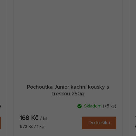
Pochoutka Junior kachní kousky s
treskou 250g
)
Skladem
(>5 ks)
168 Kč
/ ks
Do košíku
Měrná
672 Kč / 1 kg
cena: