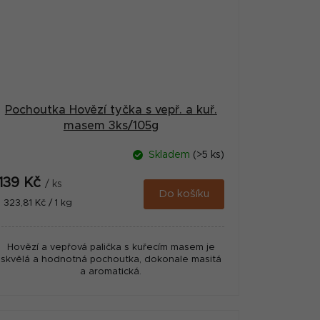
Pochoutka Hovězí tyčka s vepř. a kuř.
masem 3ks/105g
Skladem
(>5 ks)
139 Kč
/ ks
Do košíku
Měrná
1 323,81 Kč / 1 kg
cena:
Hovězí a vepřová palička s kuřecím masem je
skvělá a hodnotná pochoutka, dokonale masitá
a aromatická.