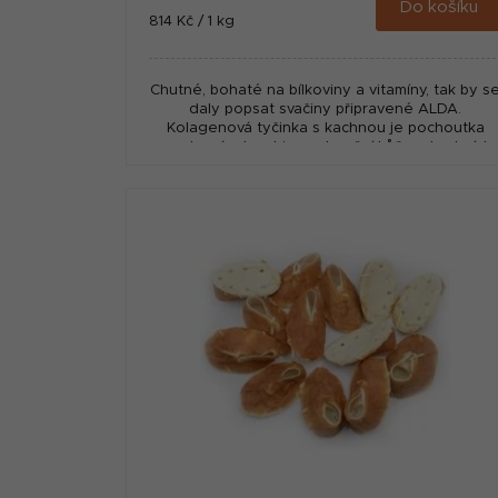
Do košíku
Měrná
814 Kč / 1 kg
cena:
Chutné, bohaté na bílkoviny a vitamíny, tak by s
daly popsat svačiny připravené ALDA.
Kolagenová tyčinka s kachnou je pochoutka
vyrobená z kombinace hovězí kůže a kachních
prsou.