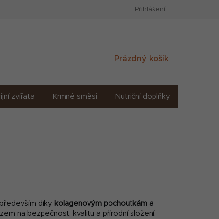
Přihlášení
Nákupní
Prázdný košík
košík
ijní zvířata
Krmné směsi
Nutriční doplňky
Sůl solné
á především díky
kolagenovým pochoutkám a
azem na bezpečnost, kvalitu a přírodní složení.