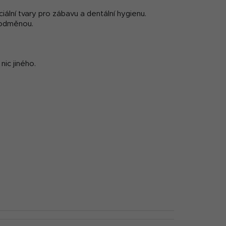
ciální tvary pro zábavu a dentální hygienu.
u odměnou.
nic jiného.