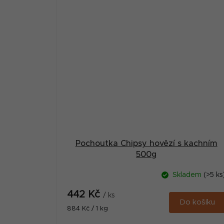
Pochoutka Chipsy hovězí s kachním
500g
Skladem
(>5 ks
442 Kč
/ ks
Do košíku
Měrná
884 Kč / 1 kg
cena: