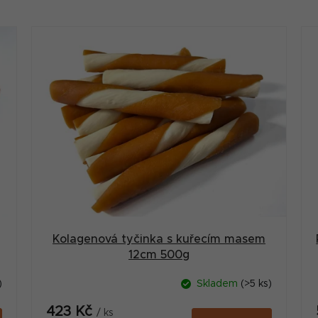
Kolagenová tyčinka s kuřecím masem
12cm 500g
)
Skladem
(>5 ks)
423 Kč
/ ks