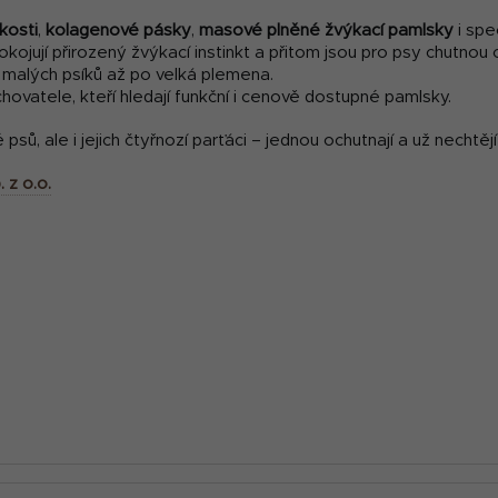
kosti
,
kolagenové pásky
,
masové plněné žvýkací pamlsky
i spe
pokojují přirozený žvýkací instinkt a přitom jsou pro psy chutno
 malých psíků až po velká plemena.
 chovatele, kteří hledají funkční i cenově dostupné pamlsky.
psů, ale i jejich čtyřnozí parťáci – jednou ochutnají a už nechtějí 
 z o.o.