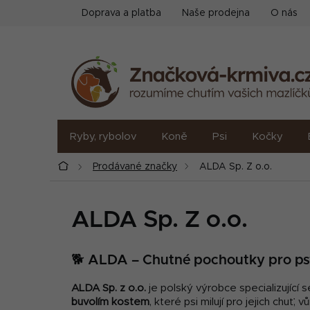
Přejít
Doprava a platba
Naše prodejna
O nás
na
obsah
Ryby, rybolov
Koně
Psi
Kočky
Domů
Prodávané značky
ALDA Sp. Z o.o.
ALDA Sp. Z o.o.
🐕 ALDA – Chutné pochoutky pro psy
ALDA Sp. z o.o.
je polský výrobce specializující
buvolím kostem
, které psi milují pro jejich chu