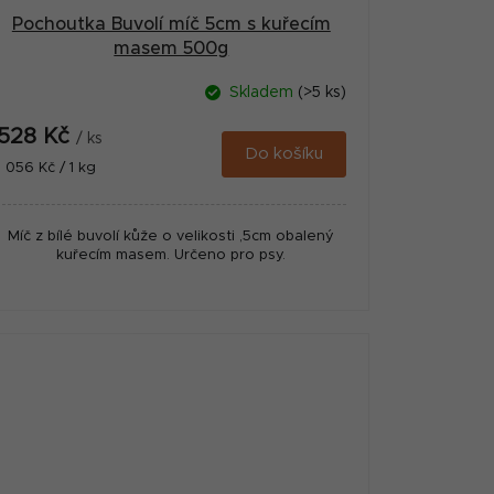
Pochoutka Buvolí míč 5cm s kuřecím
masem 500g
Skladem
(>5 ks)
528 Kč
/ ks
Do košíku
Měrná
1 056 Kč / 1 kg
cena:
Míč z bílé buvolí kůže o velikosti ,5cm obalený
kuřecím masem. Určeno pro psy.