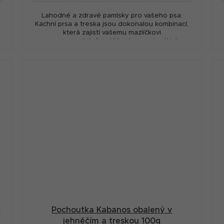
Lahodné a zdravé pamlsky pro vašeho psa.
a
Kachní prsa a treska jsou dokonalou kombinací,
která zajistí vašemu mazlíčkovi
nezapomenutelné potěšení a povzbudí jeho
chuťové buňky.
m
Pochoutka Kabanos obalený v
jehněčím a treskou 100g