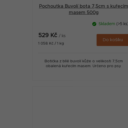
Pochoutka Buvolí bota 7,5cm s kuřecí
masem 500g
Skladem
(>5 ks
529 Kč
/ ks
Do košíku
Měrná
1 058 Kč / 1 kg
cena:
Botička z bílé buvolí kůže o velikosti 7,5cm
obalená kuřecím masem. Určeno pro psy.