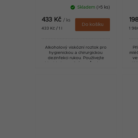
Skladem
(>5 ks)
433 Kč
19
/ ks
Do košíku
Měrná
Měr
433 Kč / 1 l
1 980
cena:
cena
Alkoholový viskózní roztok pro
Př
hygienickou a chirurgickou
mléč
dezinfekci rukou. Používejte
ve
biocidy bezpečným způsobem.
✅ Ve
Před použitím si vždy přečtěte
ÚSKV
označení a informace o přípravku.