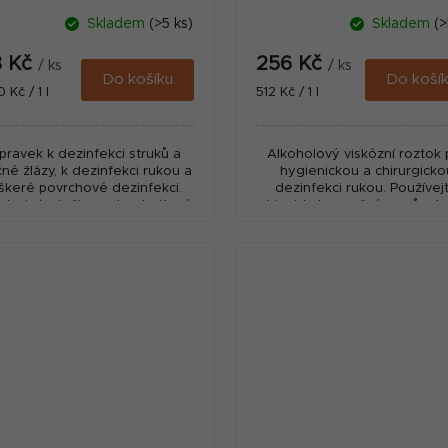
Skladem
(>5 ks)
Skladem
(>
8 Kč
256 Kč
/ ks
/ ks
Do košíku
Do koší
ná
Měrná
 Kč / 1 l
512 Kč / 1 l
:
cena:
ípravek k dezinfekci struků a
Alkoholový viskózní roztok 
né žlázy, k dezinfekci rukou a
hygienickou a chirurgicko
škeré povrchové dezinfekci.
dezinfekci rukou. Používej
terinární přípravek schválený
biocidy bezpečným způsob
BL pod číslem: 99/012/09-C...
Před použitím si vždy přečt
označení a informace o přípr