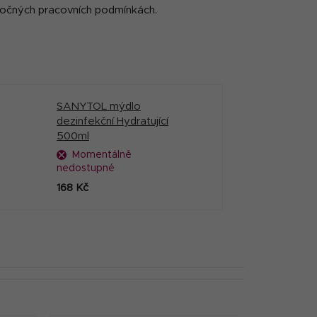
náročných pracovních podmínkách.
SANYTOL mýdlo
dezinfekční Hydratující
500ml
Momentálně
nedostupné
168 Kč