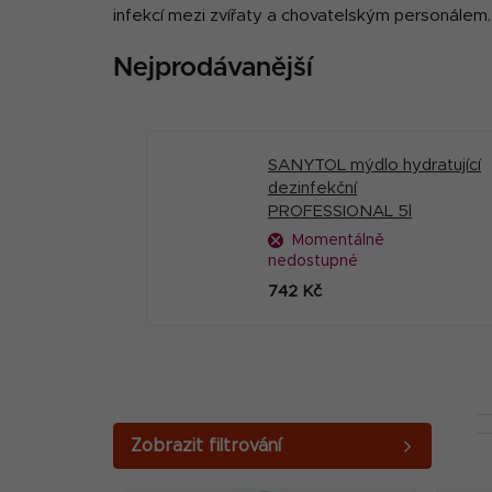
infekcí mezi zvířaty a chovatelským personálem. 
Nejprodávanější
SANYTOL mýdlo hydratující
dezinfekční
PROFESSIONAL 5l
Momentálně
nedostupné
742 Kč
P
o