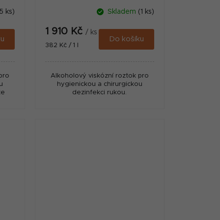
5 ks)
Skladem
(1 ks)
1 910 Kč
/ ks
ku
Do košíku
Měrná
382 Kč / 1 l
cena:
pro
Alkoholový viskózní roztok pro
u
hygienickou a chirurgickou
te
dezinfekci rukou.
em.
ěte
avku.