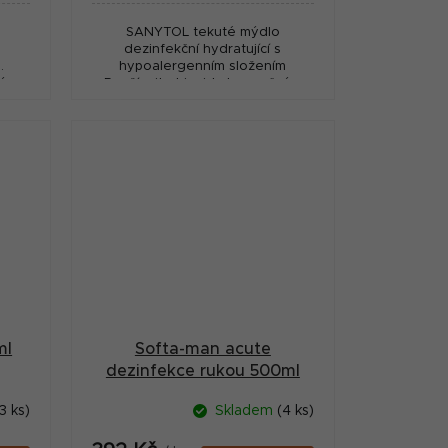
SANYTOL tekuté mýdlo
dezinfekční hydratující s
.
hypoalergenním složením
ným
Používejte biocidy bezpečným
vždy
způsobem. Před použitím si vždy
ce o
přečtěte označení a informace o
přípravku.
ml
Softa-man acute
dezinfekce rukou 500ml
3 ks)
Skladem
(4 ks)