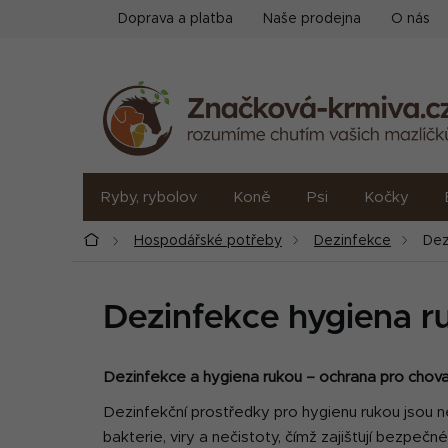
Přejít
Doprava a platba
Naše prodejna
O nás
na
obsah
Ryby, rybolov
Koně
Psi
Kočky
Domů
Hospodářské potřeby
Dezinfekce
Dez
Dezinfekce hygiena r
Dezinfekce a hygiena rukou – ochrana pro chovat
Dezinfekční prostředky pro hygienu rukou jsou ne
bakterie, viry a nečistoty, čímž zajišťují bezpeč