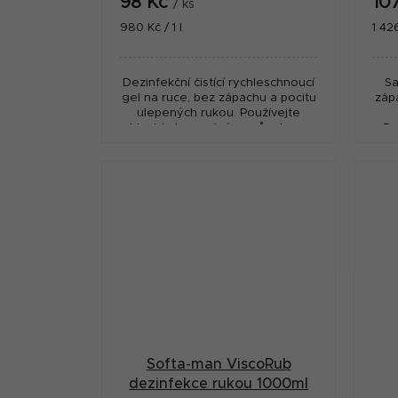
98 Kč
10
/ ks
Měrná
Měr
980 Kč / 1 l
1 426
cena:
cena
Dezinfekční čistící rychleschnoucí
Sa
gel na ruce, bez zápachu a pocitu
zápa
ulepených rukou. Používejte
biocidy bezpečným způsobem.
Po
Před použitím si vždy přečtěte
způ
označení a informace...
Softa-man ViscoRub
dezinfekce rukou 1000ml