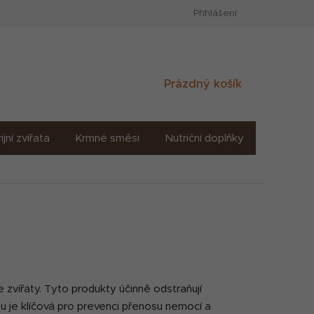
Přihlášení
Nákupní
Prázdný košík
košík
ijní zvířata
Krmné směsi
Nutriční doplňky
Sůl solné
 zvířaty. Tyto produkty účinně odstraňují
kou je klíčová pro prevenci přenosu nemocí a