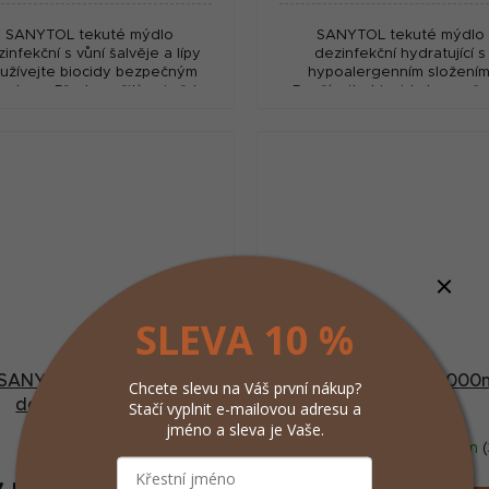
SANYTOL tekuté mýdlo
SANYTOL tekuté mýdlo
infekční s vůní šalvěje a lípy
dezinfekční hydratující s
užívejte biocidy bezpečným
hypoalergenním složením
sobem. Před použitím si vždy
Používejte biocidy bezpeč
čtěte označení a informace o
způsobem. Před použitím si 
přípravku.
přečtěte označení a informa
přípravku.
SLEVA 10 %
SANYTOL gel na ruce
Manusept basic 1000
Chcete slevu na Váš první nákup?
dezinfekční 75ml
Stačí vyplnit e-mailovou adresu a
jméno a sleva je Vaše.
Skladem
(>5 ks)
Skladem
(