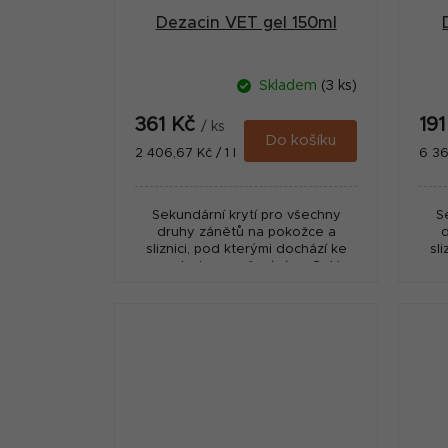
Dezacin VET gel 150ml
Skladem
(3 ks)
361 Kč
19
/ ks
Do košíku
Měrná
Měr
2 406,67 Kč / 1 l
6 36
cena:
cena
Sekundární krytí pro všechny
S
druhy zánětů na pokožce a
sliznici, pod kterými dochází ke
sl
granulaci a uzavření rány. Gel je
gra
možné aplikovat do hlubokých
mo
ran. Používejte biocidy...