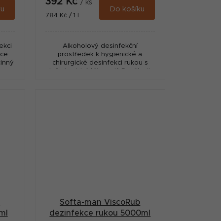
392 Kč
/ ks
ku
Do košíku
Měrná
784 Kč / 1 l
cena:
ekci
Alkoholový desinfekční
ce.
prostředek k hygienické a
inný
chirurgické desinfekci rukou s
e
plně virucidní účinností. Používejte
em.
biocidy bezpečným způsobem.
Před použitím si vždy přečtěte...
b
Softa-man ViscoRub
ml
dezinfekce rukou 5000ml