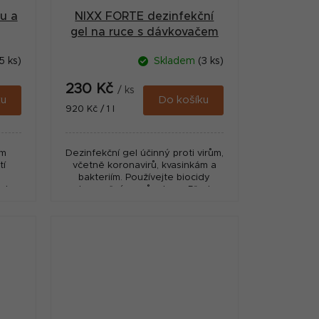
ou a
NIXX FORTE dezinfekční
gel na ruce s dávkovačem
250ml
5 ks)
Skladem
(3 ks)
230 Kč
/ ks
ku
Do košíku
Měrná
920 Kč / 1 l
cena:
ím
Dezinfekční gel účinný proti virům,
tí
včetně koronavirů, kvasinkám a
bakteriím. Používejte biocidy
ed
bezpečným způsobem. Před
e
použitím si vždy přečtěte
avku
označení a informace o...