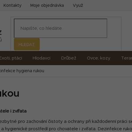
Kontakty
Moje objednávka
Využití umělé inteligence (AI)
HLEDAT
Exoti, ptáci
Hlodavci
Drůbež
Ovce, kozy
Terar
infekce hygiena rukou
ukou
ele i zvířata
zbytné pro zachování čistoty a ochrany při každodenní práci se
né a hygienické prostředí pro chovatele i zvířata. Dezinfekce ru