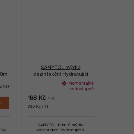
SANYTOL mýdlo
00ml
dezinfekční Hydratující
500ml
Momentálně
5 ks)
nedostupné
168 Kč
/ ks
ku
Měrná
336 Kč / 1 l
cena:
SANYTOL tekuté mýdlo
lípy
dezinfekční hydratující s