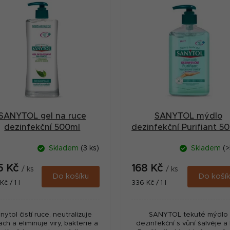
SANYTOL gel na ruce
SANYTOL mýdlo
dezinfekční 500ml
dezinfekční Purifiant 5
Skladem
(3 ks)
Skladem
(>
5 Kč
168 Kč
/ ks
/ ks
Do košíku
Do koší
ná
Měrná
č / 1 l
336 Kč / 1 l
:
cena:
nytol čistí ruce, neutralizuje
SANYTOL tekuté mýdlo
ch a eliminuje viry, bakterie a
dezinfekční s vůní šalvěje a 