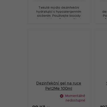
Tekuté mýdlo dezinfekční
hydratující s hypoalergenním
dez
složením. Používejte biocidy
Po
bezpečným způsobem. Před
způ
použitím si vždy přečtěte
pře
označení a informace o přípravku.
Dezinfekční gel na ruce
Pet2Me 100ml
Momentálně
nedostupné