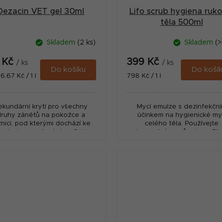
Dezacin VET gel 30ml
Lifo scrub hygiena ruk
těla 500ml
Skladem
(2 ks)
Skladem
(>
1 Kč
399 Kč
/ ks
/ ks
Do košíku
Do koší
ná
Měrná
6,67 Kč / 1 l
798 Kč / 1 l
:
cena:
ekundární krytí pro všechny
Mycí emulze s dezinfekčn
druhy zánětů na pokožce a
účinkem na hygienické my
iznici, pod kterými dochází ke
celého těla. Používejte
nulaci a uzavření rány. Gel je
bezpečným způsobem. Př
žné aplikovat do hlubokých
použitím si vždy přečtět
ran. Používejte biocidy...
označení a informace o přípr