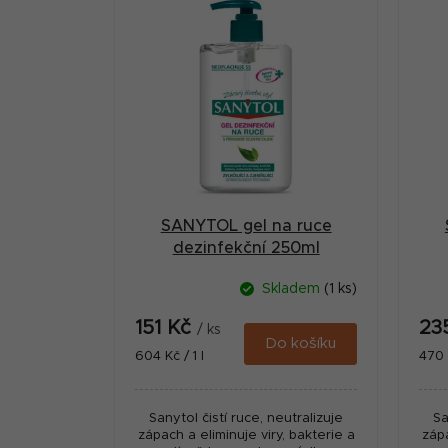
V
s
ý
t
p
r
i
a
s
n
p
n
r
í
SANYTOL gel na ruce
o
p
dezinfekční 250ml
d
a
Skladem
(1 ks)
u
n
151 Kč
23
k
/ ks
e
Do košíku
Měrná
Měr
604 Kč / 1 l
470 K
t
cena:
cena
l
ů
Sanytol čistí ruce, neutralizuje
Sa
zápach a eliminuje viry, bakterie a
zápa