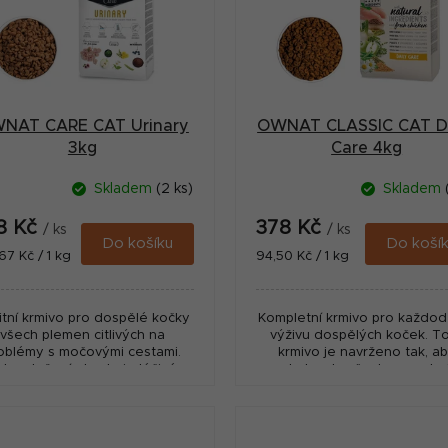
NAT CARE CAT Urinary
OWNAT CLASSIC CAT Da
3kg
Care 4kg
Skladem
(2 ks)
Skladem
8 Kč
378 Kč
/ ks
/ ks
Do košíku
Do koší
ná
Měrná
67 Kč / 1 kg
94,50 Kč / 1 kg
:
cena:
litní krmivo pro dospělé kočky
Kompletní krmivo pro každod
všech plemen citlivých na
výživu dospělých koček. T
oblémy s močovými cestami.
krmivo je navrženo tak, a
eho složení obsahuje léčivé
poskytovalo všechny nezby
rostliny (pampelišku), které
živiny, které kočky potřebují
odporují diurézu, a spolu s...
udržení zdraví a...