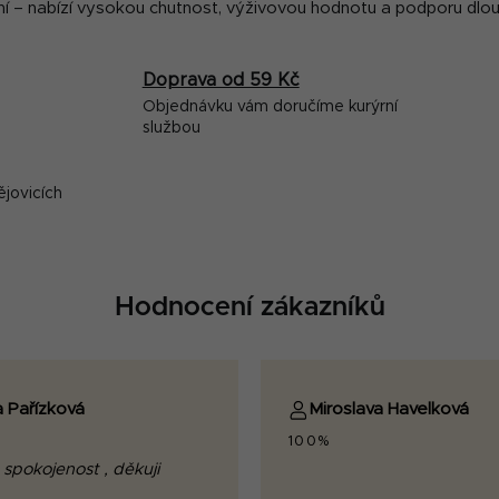
 – nabízí vysokou chutnost, výživovou hodnotu a podporu dlo
i
s
u
Doprava od 59 Kč
Objednávku vám doručíme kurýrní
službou
ějovicích
Hodnocení zákazníků
a Pařízková
Miroslava Havelková
100%
 spokojenost , děkuji