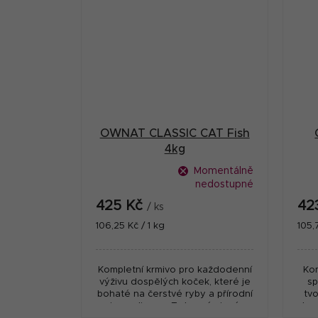
OWNAT CLASSIC CAT Fish
4kg
Momentálně
nedostupné
425 Kč
42
/ ks
Měrná
Měr
106,25 Kč / 1 kg
105,
cena:
cena
Kompletní krmivo pro každodenní
Kom
výživu dospělých koček, které je
sp
bohaté na čerstvé ryby a přírodní
tv
ingredience. Toto prémiové
krm