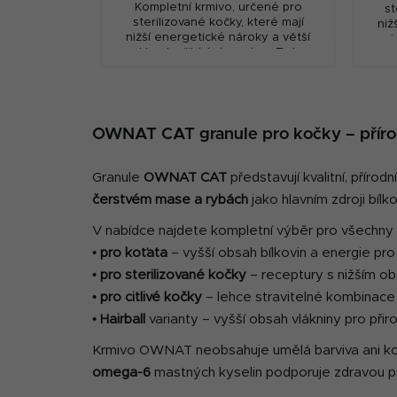
Kompletní krmivo, určené pro
st
sterilizované kočky, které mají
niž
nižší energetické nároky a větší
sk
sklon k přibírání na váze. Toto
krmi
krmivo obsahuje nižší podíl tuku a
je bohaté na...
OWNAT CAT granule pro kočky – přírodn
Granule
OWNAT CAT
představují kvalitní, přír
čerstvém mase a rybách
jako hlavním zdroji bílko
V nabídce najdete kompletní výběr pro všechny
•
pro koťata
– vyšší obsah bílkovin a energie pro
•
pro sterilizované kočky
– receptury s nižším o
•
pro citlivé kočky
– lehce stravitelné kombinac
•
Hairball
varianty – vyšší obsah vlákniny pro při
Krmivo OWNAT neobsahuje umělá barviva ani ko
omega-6
mastných kyselin podporuje zdravou po