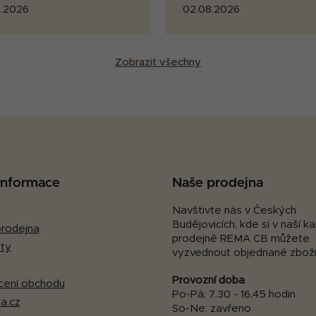
.2026
02.08.2026
Zobrazit všechny
 informace
Naše prodejna
Navštivte nás v Českých
Budějovicích, kde si v naší 
rodejna
prodejně REMA CB můžete
ty
vyzvednout objednané zboží
Provozní doba
ení obchodu
Po-Pá: 7.30 - 16.45 hodin
a.cz
So-Ne: zavřeno