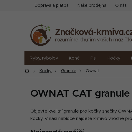
Přejít
Doprava a platba
Naše prodejna
O nás
na
obsah
Ryby, rybolov
Koně
Psi
Kočky
Domů
Kočky
Granule
Ownat
OWNAT CAT granule 
Objevte kvalitní granule pro kočky značky OWNAT.
kočky. V naší nabídce najdete krmivo vhodné pro k