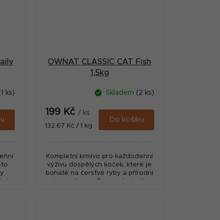
ily
OWNAT CLASSIC CAT Fish
1,5kg
(1 ks)
Skladem
(2 ks)
199 Kč
/ ks
ku
Do košíku
Měrná
132,67 Kč / 1 kg
cena:
enní
Kompletní krmivo pro každodenní
oto
výživu dospělých koček, které je
by
bohaté na čerstvé ryby a přírodní
tné
ingredience. Toto prémiové
 pro
krmivo obsahuje omega-3 a
omega-6 mastné kyseliny,...