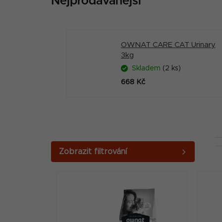
Nejprodávanější
OWNAT CARE CAT Urinary
3kg
Skladem
(2 ks)
668 Kč
P
o
V
s
ý
t
p
r