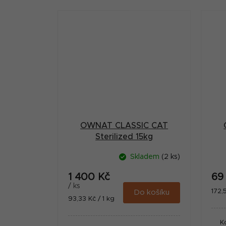
krmivo obsahuje omega-3 a
k
omega-6 mastné kyseliny,...
OWNAT CLASSIC CAT
Sterilized 15kg
Skladem
(2 ks)
1 400 Kč
69
/ ks
Měr
172,
Do košíku
Měrná
93,33 Kč / 1 kg
cena
cena:
K