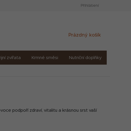
Přihlášení
Nákupní
Prázdný košík
košík
ijní zvířata
Krmné směsi
Nutriční doplňky
Sůl solné
ce podpoří zdraví, vitalitu a krásnou srst vaší