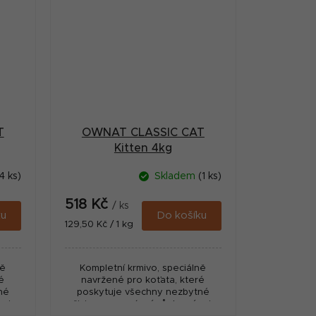
T
OWNAT CLASSIC CAT
Kitten 4kg
4 ks)
Skladem
(1 ks)
518 Kč
/ ks
ku
Do košíku
Měrná
129,50 Kč / 1 kg
cena:
ně
Kompletní krmivo, speciálně
é
navržené pro koťata, které
né
poskytuje všechny nezbytné
oj.
živiny pro správný růst a vývoj.