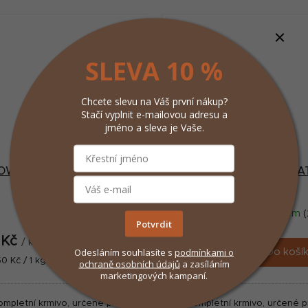
terá napomáhá přirozenému
Krmivo obsahuje vysoký po
průchodu chlupů trávicím...
bílkovin z kvalitního kuřecího
SLEVA 10 %
Chcete slevu na Váš první nákup?
Stačí vyplnit e-mailovou adresu a
jméno a sleva je Vaše.
OWNAT CLASSIC CAT
OWNAT CLASSIC CA
Sterilized 400g
Sterilized 4kg
Skladem
(1 ks)
Skladem
(
Potvrdit
 Kč
442 Kč
/ ks
/ ks
Odesláním souhlasíte s
podmínkami
o
Do košíku
Do koší
ná
Měrná
50 Kč / 1 kg
110,50 Kč / 1 kg
ochraně osobních údajů
a zasíláním
:
cena:
marketingových kampaní.
ompletní krmivo, určené pro
Kompletní krmivo, určené p