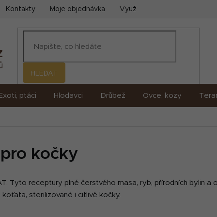
Kontakty
Moje objednávka
Využití umělé inteligence (AI)
HLEDAT
Exoti, ptáci
Hlodavci
Drůbež
Ovce, kozy
Terar
pro kočky
 Tyto receptury plné čerstvého masa, ryb, přírodních bylin a ovo
oťata, sterilizované i citlivé kočky.