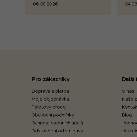
06.08.2026
04.08
Z
á
p
Pro zákazníky
Další
a
Doprava a platba
O nás
t
Moje objednávka
Naše p
í
Paletový prodej
Kontak
Obchodní podmínky
Blog
Ochrana osobních údajů
Hodnoc
Odstoupení od smlouvy
Heurek