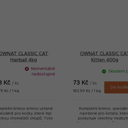
OWNAT CLASSIC CAT
OWNAT CLASSIC CA
Hairball 4kg
Kitten 400g
Momentálně
Skladem
(
nedostupné
3 Kč
73 Kč
/ ks
/ ks
Do koší
ná
Měrná
75 Kč / 1 kg
182,50 Kč / 1 kg
:
cena:
pletní krmivo krmivo určené
Kompletní krmivo, speciál
eciálně pro kočky, které trpí
navržené pro koťata, kter
orbou chomáčků chlupů. Toto
poskytuje všechny nezbyt
ivo je obohaceno o vlákninu,
živiny pro správný růst a výv