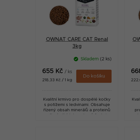
i
a
s
n
p
n
r
í
OWNAT CARE CAT Renal
OW
o
p
3kg
d
a
Skladem
(2 ks)
u
n
655 Kč
66
k
/ ks
e
Do košíku
Měrná
Měr
218,33 Kč / 1 kg
222,
t
cena:
cena
l
ů
Kvalitní krmivo pro dospělé kočky
Kva
s potížemi s ledvinami. Obsahuje
řízený obsah minerálů a proteinů
pr
přispívajících ke zdravé funkci
J
ledvin a léčivé rostliny
(harpagofyt a...
p