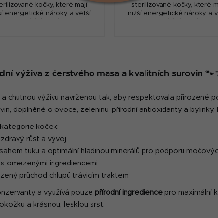
erilizované kočky, které mají
sterilizované kočky, které m
ší energetické nároky a větší
nižší energetické nároky a v
lon k přibírání na váze. Toto
sklon k přibírání na váze. T
vo obsahuje nižší podíl tuku a
krmivo obsahuje nižší podíl t
je bohaté na...
je bohaté na...
O
v
í výživa z čerstvého masa a kvalitních surovin 🐾
l
á
d
odní a chutnou výživu navrženou tak, aby respektovala přirozené
a
vin, doplněné o ovoce, zeleninu, přírodní antioxidanty a bylinky, k
c
 kategorie koček:
í
 zdravý růst a vývoj
p
r
bsahem tuku a optimální hladinou minerálů pro podporu močový
v
e s omezenými ingrediencemi
k
rozený průchod chlupů trávicím traktem
y
nzervanty a využívá pouze
přírodní ingredience
pro maximální k
v
ý
kožku a krásnou, lesklou srst.
p