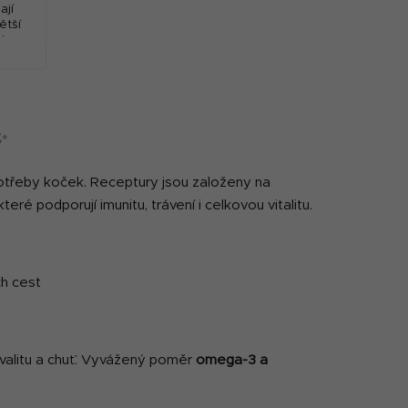
ají
ětší
oto
uku a
✨
 potřeby koček. Receptury jsou založeny na
teré podporují imunitu, trávení i celkovou vitalitu.
ch cest
valitu a chuť. Vyvážený poměr
omega-3 a