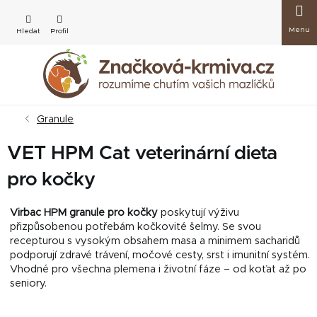
Přejít
Nákup
na
obsah
košík
Granule
VET HPM Cat veterinární dieta
pro kočky
Virbac HPM granule pro kočky
poskytují výživu
přizpůsobenou potřebám kočkovité šelmy. Se svou
recepturou s vysokým obsahem masa a minimem sacharidů
podporují zdravé trávení, močové cesty, srst i imunitní systém.
Vhodné pro všechna plemena i životní fáze – od koťat až po
seniory.