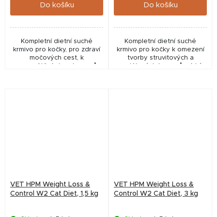
Do košíku
Do košíku
Kompletní dietní suché
Kompletní dietní suché
krmivo pro kočky, pro zdraví
krmivo pro kočky k omezení
močových cest, k
tvorby struvitových a
rozpouštění struv. kamenů,
oxalátových kamenů, nízký
okyseluje moč, přizpůsob.
obsah vápníku a vitaminu D,
obsah miner. látek, bohaté
alkalizuje moč pro optimální
na bílkoviny a chutné,...
pH moči, s EPA/DHA,...
VET HPM Weight Loss &
VET HPM Weight Loss &
Control W2 Cat Diet, 1,5 kg
Control W2 Cat Diet, 3 kg