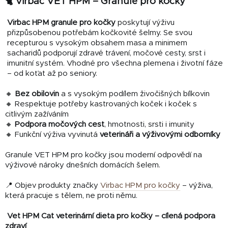
🐈 Virbac VET HPM – Granule pro kočky
l
á
Virbac HPM granule pro kočky
poskytují výživu
d
přizpůsobenou potřebám kočkovité šelmy. Se svou
a
recepturou s vysokým obsahem masa a minimem
c
sacharidů podporují zdravé trávení, močové cesty, srst i
í
imunitní systém. Vhodné pro všechna plemena i životní fáze
p
– od koťat až po seniory.
r
v
🔸
Bez obilovin
a s vysokým podílem živočišných bílkovin
k
🔸 Respektuje potřeby kastrovaných koček i koček s
y
citlivým zažíváním
v
🔸
Podpora močových cest
, hmotnosti, srsti i imunity
🔸 Funkční výživa vyvinutá
veterináři a výživovými odborníky
ý
p
Granule VET HPM pro kočky jsou moderní odpovědí na
i
výživové nároky dnešních domácích šelem.
s
u
📍 Objev produkty značky
Virbac HPM pro kočky
– výživa,
která pracuje s tělem, ne proti němu.
Vet HPM Cat veterinární dieta pro kočky – cílená podpora
zdraví