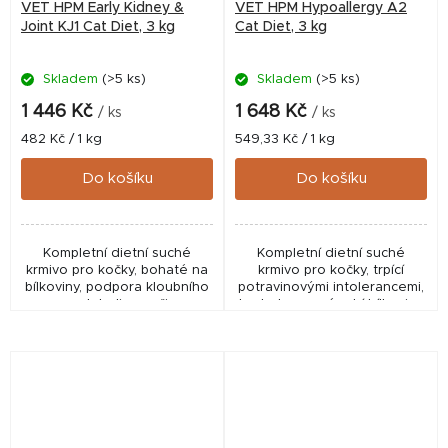
VET HPM Early Kidney &
VET HPM Hypoallergy A2
Joint KJ1 Cat Diet, 3 kg
Cat Diet, 3 kg
Skladem
(>5 ks)
Skladem
(>5 ks)
1 446 Kč
1 648 Kč
/ ks
/ ks
Měrná
Měrná
482 Kč / 1 kg
549,33 Kč / 1 kg
cena:
cena:
Do košíku
Do košíku
Kompletní dietní suché
Kompletní dietní suché
krmivo pro kočky, bohaté na
krmivo pro kočky, trpící
bílkoviny, podpora kloubního
potravinovými intolerancemi,
metabolismu při
hydrolyzované rybí bílkoviny
osteoartróze, bohaté na
a vybrané zdroje sacharidů, s
omega-3 a EPA, přiměřený
esenciálními mastnými
obsah vitamínu E, vysoce...
kyselinami, vysoce...