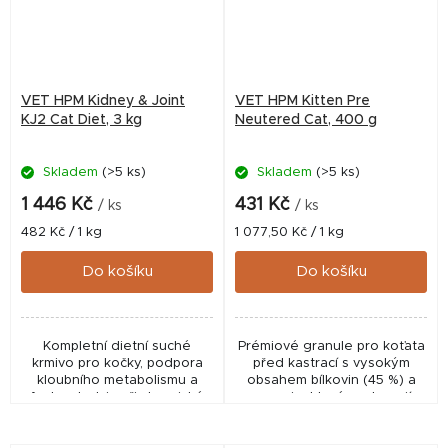
VET HPM Kidney & Joint
VET HPM Kitten Pre
KJ2 Cat Diet, 3 kg
Neutered Cat, 400 g
Skladem
(>5 ks)
Skladem
(>5 ks)
1 446 Kč
431 Kč
/ ks
/ ks
Měrná
Měrná
482 Kč / 1 kg
1 077,50 Kč / 1 kg
cena:
cena:
Do košíku
Do košíku
Kompletní dietní suché
Prémiové granule pro koťata
krmivo pro kočky, podpora
před kastrací s vysokým
kloubního metabolismu a
obsahem bílkovin (45 %) a
funkce ledvin při chronické
energie, které podporují
ledvinové nedostatečnosti,
zdravý růst, imunitu, trávení a
méně fosforu a bílkovin z
vitalitu. Díky nízkému obsahu