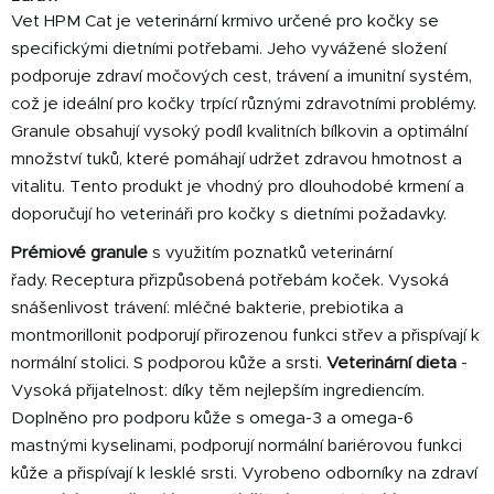
Vet HPM Cat je veterinární krmivo určené pro kočky se
specifickými dietními potřebami. Jeho vyvážené složení
podporuje zdraví močových cest, trávení a imunitní systém,
což je ideální pro kočky trpící různými zdravotními problémy.
Granule obsahují vysoký podíl kvalitních bílkovin a optimální
množství tuků, které pomáhají udržet zdravou hmotnost a
vitalitu. Tento produkt je vhodný pro dlouhodobé krmení a
doporučují ho veterináři pro kočky s dietními požadavky.
Prémiové granule
s využitím poznatků veterinární
řady. Receptura přizpůsobená potřebám koček. Vysoká
snášenlivost trávení: mléčné bakterie, prebiotika a
montmorillonit podporují přirozenou funkci střev a přispívají k
normální stolici. S podporou kůže a srsti.
Veterinární dieta
-
Vysoká přijatelnost: díky těm nejlepším ingrediencím.
Doplněno pro podporu kůže s omega-3 a omega-6
mastnými kyselinami, podporují normální bariérovou funkci
kůže a přispívají k lesklé srsti.
Vyrobeno odborníky na zdraví