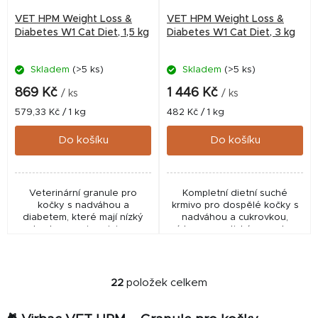
VET HPM Weight Loss &
VET HPM Weight Loss &
Diabetes W1 Cat Diet, 1,5 kg
Diabetes W1 Cat Diet, 3 kg
Skladem
(>5 ks)
Skladem
(>5 ks)
869 Kč
1 446 Kč
/ ks
/ ks
Měrná
Měrná
579,33 Kč / 1 kg
482 Kč / 1 kg
cena:
cena:
Do košíku
Do košíku
Veterinární granule pro
Kompletní dietní suché
kočky s nadváhou a
krmivo pro dospělé kočky s
diabetem, které mají nízký
nadváhou a cukrovkou,
obsah energie, minimum
nízkoenergetická receptura
cukrů a vysoký podíl bílkovin
a nízký glykemický index,
(44 %). Pomáhají hubnout bez
pomáhá při hubnutí, reguluje
hladovění, regulovat...
příjem glukózy, lehce...
22
položek celkem
O
v