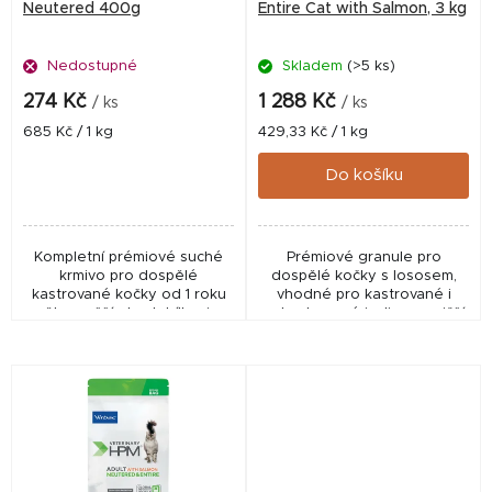
o
Neutered 400g
Entire Cat with Salmon, 3 kg
d
Nedostupné
Skladem
(>5 ks)
u
k
274 Kč
1 288 Kč
/ ks
/ ks
t
Měrná
Měrná
685 Kč / 1 kg
429,33 Kč / 1 kg
cena:
cena:
ů
Do košíku
Kompletní prémiové suché
Prémiové granule pro
krmivo pro dospělé
dospělé kočky s lososem,
kastrované kočky od 1 roku
vhodné pro kastrované i
věku, vyšší obsah bílkovin,
nekastrované jedince s nižší
snížený obsah energie,
aktivitou. Obsahují 45 %
podpora zdraví ledvin,
živočišných bílkovin a mají
močových cest a zubů,
nízký obsah sacharidů,...
omega...