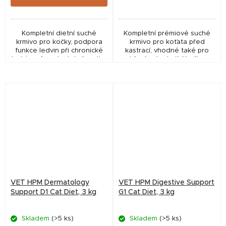
Kompletní dietní suché
Kompletní prémiové suché
krmivo pro kočky, podpora
krmivo pro koťata před
funkce ledvin při chronické
kastrací, vhodné také pro
ledvinové nedostatečnosti a
březí nebo kojící kočky,
nedostatečném kloubním
bohaté na bílkoviny a energii,
metabolismu při
receptura s mnoha
osteoartróze, méně bílkovin
zdravotními benefity,...
a...
VET HPM Dermatology
VET HPM Digestive Support
Support D1 Cat Diet, 3 kg
G1 Cat Diet, 3 kg
Skladem
(>5 ks)
Skladem
(>5 ks)