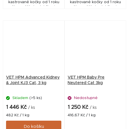
kastrované kočky od 1 roku
kastrované kočky od 1 roku
věku, vyšší obsah bílkovin,
věku, vyšší obsah bílkovin,
snížený obsah energie,
snížený obsah energie,
podpora zdraví ledvin,
podpora zdraví ledvin,
močových cest a zubů,
močových cest a zubů,
omega...
omega...
VET HPM Advanced Kidney
VET HPM Baby Pre
& Joint KJ3 Cat, 3 kg
Neutered Cat 3kg
Skladem
(>5 ks)
Nedostupné
1 446 Kč
1 250 Kč
/ ks
/ ks
Měrná
Měrná
482 Kč / 1 kg
416,67 Kč / 1 kg
cena:
cena:
Do košíku