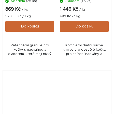
Skladem
(>5 ks)
Skladem
(>5 ks)
869 Kč
1 446 Kč
/ ks
/ ks
Měrná
Měrná
579,33 Kč / 1 kg
482 Kč / 1 kg
cena:
cena:
Do košíku
Do košíku
Veterinární granule pro
Kompletní dietní suché
kočky s nadváhou a
krmivo pro dospělé kočky,
diabetem, které mají nízký
pro snížení nadváhy a
obsah energie, minimum
podporu zvládání cukrovky,
cukrů a vysoký podíl bílkovin
nízká energetická hustota,
(44 %). Pomáhají hubnout,
bohaté na bílkoviny, nízký
udržet ideální hmotnost a...
celkový obsah cukru.