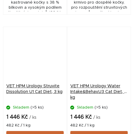
kastrované kočky s 38 %
krmivo pro dospělé kočky,
bílkovin a vysokým podílem
pro rozpouštění struvitových
živočišných proteinů (92 %).
kamenů a snížení tvorby
Podporují udržení svalové
oxalátových kamenů,
hmoty, zdraví močových cest
alkalizuje moč, nízký obsah
a ledvin,...
hořčíku a vitamínu D, nízký...
VET HPM Urology Struvite
VET HPM Urology Water
Dissolution U1 Cat Diet, 3 kg
Intake&Behav.U3 Cat Diet, 3
kg
Skladem
(>5 ks)
Skladem
(>5 ks)
1 446 Kč
1 446 Kč
/ ks
/ ks
Měrná
Měrná
482 Kč / 1 kg
482 Kč / 1 kg
cena:
cena: