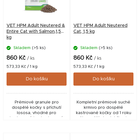
VET HPM Adult Neutered &
VET HPM Adult Neutered
Entire Cat with Salmon,1,5
Cat, 1,5 kg
kg
Skladem
(>5 ks)
Skladem
(>5 ks)
860 Kč
860 Kč
/ ks
/ ks
Měrná
Měrná
573,33 Kč / 1 kg
573,33 Kč / 1 kg
cena:
cena:
Do košíku
Do košíku
Prémiové granule pro
Kompletní prémiové suché
dospělé kočky s příchutí
krmivo pro dospělé
lososa, vhodné pro
kastrované kočky od 1 roku
kastrované i nekastrované
věku, vyšší obsah bílkovin,
jedince s nižší aktivitou.
snížený obsah energie,
Receptura s vysokým
podpora zdraví ledvin,
obsahem živočišných bílkovin
močových cest a zubů,
(45 %) a...
omega...