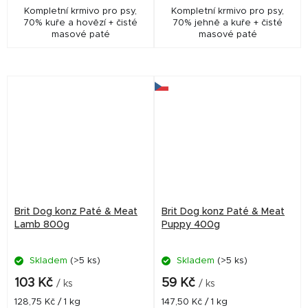
Kompletní krmivo pro psy,
Kompletní krmivo pro psy,
70% kuře a hovězí + čisté
70% jehně a kuře + čisté
masové paté
masové paté
Brit Dog konz Paté & Meat
Brit Dog konz Paté & Meat
Lamb 800g
Puppy 400g
Skladem
(>5 ks)
Skladem
(>5 ks)
103 Kč
59 Kč
/ ks
/ ks
Měrná
Měrná
128,75 Kč / 1 kg
147,50 Kč / 1 kg