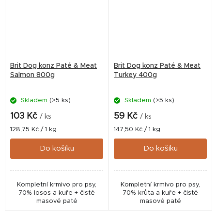
Brit Dog konz Paté & Meat
Brit Dog konz Paté & Meat
Salmon 800g
Turkey 400g
Skladem
(>5 ks)
Skladem
(>5 ks)
103 Kč
59 Kč
/ ks
/ ks
Měrná
Měrná
128,75 Kč / 1 kg
147,50 Kč / 1 kg
cena:
cena:
Do košíku
Do košíku
Kompletní krmivo pro psy,
Kompletní krmivo pro psy,
70% losos a kuře + čisté
70% krůta a kuře + čisté
masové paté
masové paté