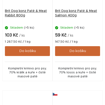
Brit Dog konz Paté & Meat
Brit Dog konz Paté & Meat
Rabbit 800g
Salmon 400g
Skladem
(>5 ks)
Skladem
(>5 ks)
103 Kč
59 Kč
/ ks
/ ks
Měrná
Měrná
1 287,50 Kč / 1 kg
147,50 Kč / 1 kg
cena:
cena:
Do košíku
Do košíku
Kompletní krmivo pro psy,
Kompletní krmivo pro psy,
70% králík a kuře + čisté
70% losos a kuře + čisté
masové paté
masové paté