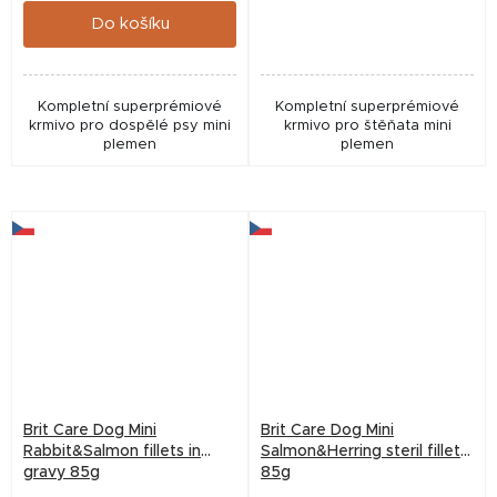
Do košíku
Kompletní superprémiové
Kompletní superprémiové
krmivo pro dospělé psy mini
krmivo pro štěňata mini
plemen
plemen
Brit Care Dog Mini
Brit Care Dog Mini
Rabbit&Salmon fillets in
Salmon&Herring steril fillets
gravy 85g
85g