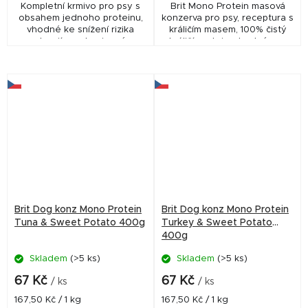
Kompletní krmivo pro psy s
Brit Mono Protein masová
obsahem jednoho proteinu,
konzerva pro psy, receptura s
vhodné ke snížení rizika
králičím masem, 100% čistý
alergií a potravinové
králičí protein, vhodné pro
intolerance
všechna plemena.
Brit Dog konz Mono Protein
Brit Dog konz Mono Protein
Tuna & Sweet Potato 400g
Turkey & Sweet Potato
400g
Skladem
(>5 ks)
Skladem
(>5 ks)
67 Kč
67 Kč
/ ks
/ ks
Měrná
Měrná
167,50 Kč / 1 kg
167,50 Kč / 1 kg