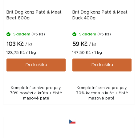
Brit Dog konz Paté & Meat
Brit Dog konz Paté & Meat
Beef 800g
Duck 400g
Skladem
(>5 ks)
Skladem
(>5 ks)
103 Kč
59 Kč
/ ks
/ ks
Měrná
Měrná
128,75 Kč / 1 kg
147,50 Kč / 1 kg
cena:
cena:
Do košíku
Do košíku
Kompletní krmivo pro psy,
Kompletní krmivo pro psy,
70% hovězí a krůta + čisté
70% kachna a kuře + čisté
masové paté
masové paté.