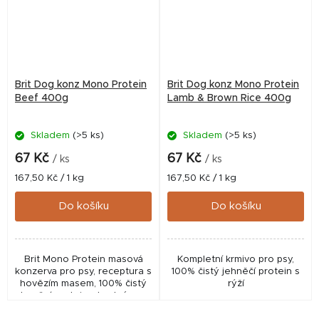
Brit Dog konz Mono Protein
Brit Dog konz Mono Protein
Beef 400g
Lamb & Brown Rice 400g
Skladem
(>5 ks)
Skladem
(>5 ks)
67 Kč
67 Kč
/ ks
/ ks
Měrná
Měrná
167,50 Kč / 1 kg
167,50 Kč / 1 kg
cena:
cena:
Do košíku
Do košíku
Brit Mono Protein masová
Kompletní krmivo pro psy,
konzerva pro psy, receptura s
100% čistý jehněčí protein s
hovězím masem, 100% čistý
rýží
hovězí protein, vhodné pro
všechna plemena.