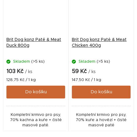
Brit Dog konz Paté & Meat
Brit Dog konz Paté & Meat
Duck 800g
Chicken 400g
Skladem
(>5 ks)
Skladem
(>5 ks)
103 Kč
59 Kč
/ ks
/ ks
Měrná
Měrná
128,75 Kč / 1 kg
147,50 Kč / 1 kg
cena:
cena:
Do košíku
Do košíku
Kompletní krmivo pro psy,
Kompletní krmivo pro psy,
70% kachna a kuře + čisté
70% kuře a hovězí + čisté
masové paté.
masové paté