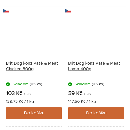
Brit Dog konz Paté & Meat
Brit Dog konz Paté & Meat
Chicken 800g
Lamb 400g
Skladem
(>5 ks)
Skladem
(>5 ks)
103 Kč
59 Kč
/ ks
/ ks
Měrná
Měrná
128,75 Kč / 1 kg
147,50 Kč / 1 kg
cena:
cena:
Do košíku
Do košíku