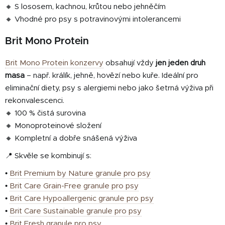
🔸 S lososem, kachnou, krůtou nebo jehněčím
🔸 Vhodné pro psy s potravinovými intolerancemi
Brit Mono Protein
Brit Mono Protein konzervy
obsahují vždy
jen jeden druh
masa
– např. králík, jehně, hovězí nebo kuře. Ideální pro
eliminační diety, psy s alergiemi nebo jako šetrná výživa při
rekonvalescenci.
🔸 100 % čistá surovina
🔸 Monoproteinové složení
🔸 Kompletní a dobře snášená výživa
📍 Skvěle se kombinují s:
•
Brit Premium by Nature granule pro psy
•
Brit Care Grain-Free granule pro psy
•
Brit Care Hypoallergenic granule pro psy
•
Brit Care Sustainable granule pro psy
•
Brit Fresh granule pro psy