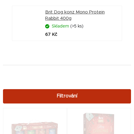
Brit Dog konz Mono Protein
Rabbit 400g
Skladem
(>5 ks)
67 Kč
V
ý
p