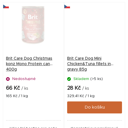
Brit Care Dog Christmas
Brit Care Dog Mini
konz Mono Protein can
Chicken&Tuna fillets in
400g
gravy 85g
Nedostupné
Skladem
(>5 ks)
66 Kč
28 Kč
/ ks
/ ks
Měrná
Měrná
165 Kč / 1 kg
329,41 Kč / 1 kg
cena:
cena:
Do košíku