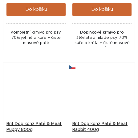
cena:
cena:
Do košíku
Do košíku
Kompletní krmivo pro psy,
Doplňkové krmivo pro
70% jehně a kuře + čisté
štěňata a mladé psy, 70%
masové paté
kuře a krůta + čisté masové
paté
Brit Dog konz Paté & Meat
Brit Dog konz Paté & Meat
Puppy 800g
Rabbit 400g