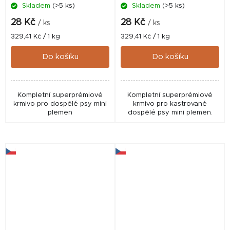
Skladem
(>5 ks)
Skladem
(>5 ks)
28 Kč
28 Kč
/ ks
/ ks
Měrná
Měrná
329,41 Kč / 1 kg
329,41 Kč / 1 kg
cena:
cena:
Do košíku
Do košíku
Kompletní superprémiové
Kompletní superprémiové
krmivo pro dospělé psy mini
krmivo pro kastrované
plemen
dospělé psy mini plemen.