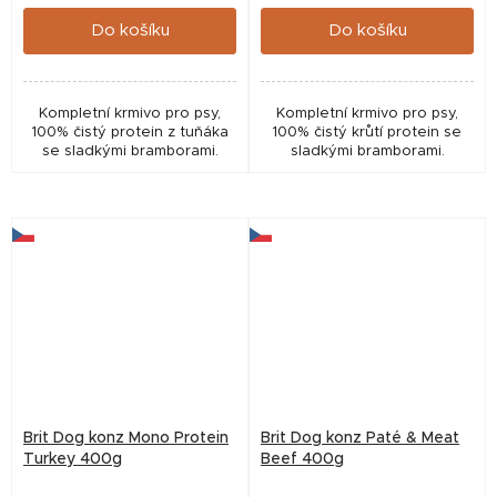
cena:
cena:
Do košíku
Do košíku
Kompletní krmivo pro psy,
Kompletní krmivo pro psy,
100% čistý protein z tuňáka
100% čistý krůtí protein se
se sladkými bramborami.
sladkými bramborami.
Brit Dog konz Mono Protein
Brit Dog konz Paté & Meat
Turkey 400g
Beef 400g