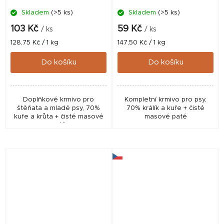
Skladem
(>5 ks)
Skladem
(>5 ks)
103 Kč
59 Kč
/ ks
/ ks
Měrná
Měrná
128,75 Kč / 1 kg
147,50 Kč / 1 kg
cena:
cena:
Do košíku
Do košíku
Doplňkové krmivo pro
Kompletní krmivo pro psy,
štěňata a mladé psy, 70%
70% králík a kuře + čisté
kuře a krůta + čisté masové
masové paté
paté