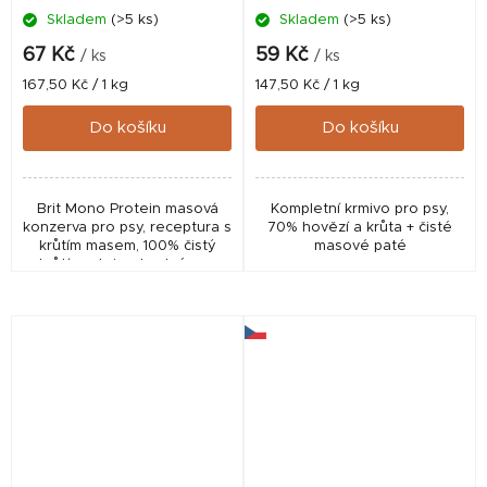
Skladem
(>5 ks)
Skladem
(>5 ks)
67 Kč
59 Kč
/ ks
/ ks
Měrná
Měrná
167,50 Kč / 1 kg
147,50 Kč / 1 kg
cena:
cena:
Do košíku
Do košíku
Brit Mono Protein masová
Kompletní krmivo pro psy,
konzerva pro psy, receptura s
70% hovězí a krůta + čisté
krůtím masem, 100% čistý
masové paté
krůtí protein, vhodné pro
všechna plemena.