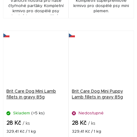
Vánoční hostina pro naše
Kompletní superprémiové
čtyřnohé parťáky. Kompletní
krmivo pro dospělé psy mini
krmivo pro dospělé psy
plemen.
vhodné i pro psy s citlivým
zažíváním, alergiemi a
potravinovou
intolerancí.Různé variace
barev...
Brit Care Dog Mini Lamb
Brit Care Dog Mini Puppy
fillets in gravy 85g
Lamb fillets in gravy 85g
Skladem
(>5 ks)
Nedostupné
28 Kč
28 Kč
/ ks
/ ks
Měrná
Měrná
329,41 Kč / 1 kg
329,41 Kč / 1 kg
cena:
cena: