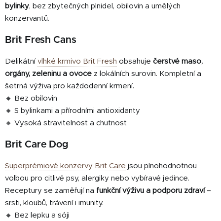
p
bylinky
, bez zbytečných plnidel, obilovin a umělých
i
konzervantů.
s
u
Brit Fresh Cans
Delikátní
vlhké krmivo Brit Fresh
obsahuje
čerstvé maso,
orgány, zeleninu a ovoce
z lokálních surovin. Kompletní a
šetrná výživa pro každodenní krmení.
🔸 Bez obilovin
🔸 S bylinkami a přírodními antioxidanty
🔸 Vysoká stravitelnost a chutnost
Brit Care Dog
Superprémiové konzervy Brit Care
jsou plnohodnotnou
volbou pro citlivé psy, alergiky nebo vybíravé jedince.
Receptury se zaměřují na
funkční výživu a podporu zdraví
–
srsti, kloubů, trávení i imunity.
🔸 Bez lepku a sóji