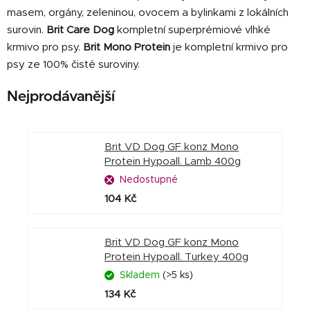
masem, orgány, zeleninou, ovocem a bylinkami z lokálních
surovin.
Brit Care Dog
kompletní superprémiové vlhké
krmivo pro psy.
Brit Mono Protein
je kompletní krmivo pro
psy ze 100% čisté suroviny.
Nejprodávanější
Brit VD Dog GF konz Mono
Protein Hypoall. Lamb 400g
Nedostupné
104 Kč
Brit VD Dog GF konz Mono
Protein Hypoall. Turkey 400g
Skladem
(>5 ks)
134 Kč