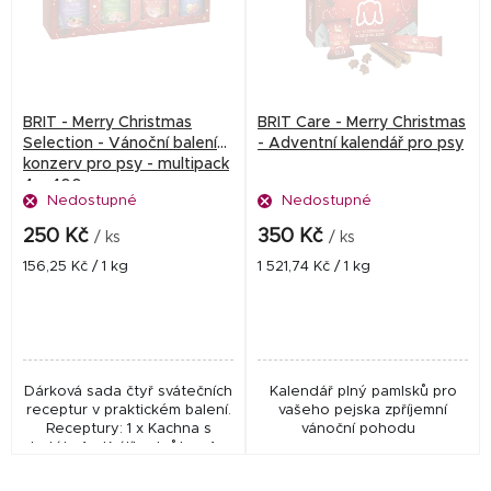
i
s
p
r
BRIT - Merry Christmas
BRIT Care - Merry Christmas
o
Selection - Vánoční balení
- Adventní kalendář pro psy
konzerv pro psy - multipack
d
4 x 400 g
Nedostupné
Nedostupné
u
k
250 Kč
350 Kč
/ ks
/ ks
t
Měrná
Měrná
156,25 Kč / 1 kg
1 521,74 Kč / 1 kg
cena:
cena:
ů
Dárková sada čtyř svátečních
Kalendář plný pamlsků pro
receptur v praktickém balení.
vašeho pejska zpříjemní
Receptury: 1 x Kachna s
vánoční pohodu
batáty, 1 x Králík s krůtou, 1 x
Kapr s bramborami, 1 x Jehně
s mrkví