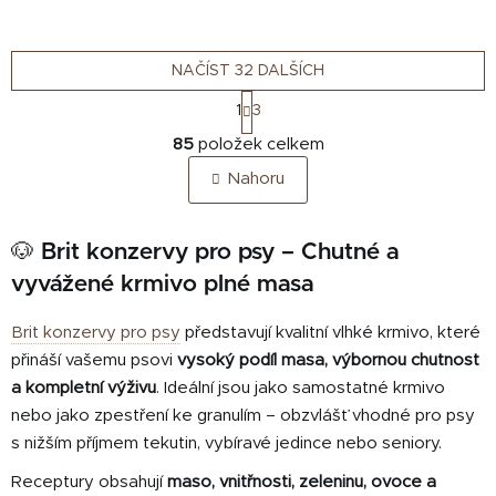
NAČÍST 32 DALŠÍCH
S
1
3
t
O
r
85
položek celkem
v
á
Nahoru
n
l
k
á
o
d
v
🐶 Brit konzervy pro psy – Chutné a
a
á
vyvážené krmivo plné masa
c
n
í
í
p
Brit konzervy pro psy
představují kvalitní vlhké krmivo, které
r
přináší vašemu psovi
vysoký podíl masa, výbornou chutnost
v
a kompletní výživu
. Ideální jsou jako samostatné krmivo
k
nebo jako zpestření ke granulím – obzvlášť vhodné pro psy
y
s nižším příjmem tekutin, vybíravé jedince nebo seniory.
v
ý
Receptury obsahují
maso, vnitřnosti, zeleninu, ovoce a