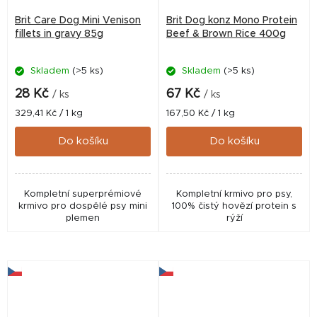
Brit Care Dog Mini Venison
Brit Dog konz Mono Protein
fillets in gravy 85g
Beef & Brown Rice 400g
Skladem
(>5 ks)
Skladem
(>5 ks)
28 Kč
67 Kč
/ ks
/ ks
Měrná
Měrná
329,41 Kč / 1 kg
167,50 Kč / 1 kg
cena:
cena:
Do košíku
Do košíku
Kompletní superprémiové
Kompletní krmivo pro psy,
krmivo pro dospělé psy mini
100% čistý hovězí protein s
plemen
rýží