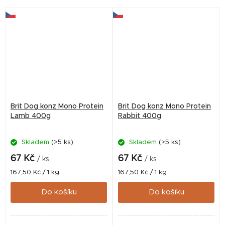
Brit Dog konz Mono Protein
Brit Dog konz Mono Protein
Lamb 400g
Rabbit 400g
Skladem
(>5 ks)
Skladem
(>5 ks)
67 Kč
67 Kč
/ ks
/ ks
Měrná
Měrná
167,50 Kč / 1 kg
167,50 Kč / 1 kg
cena:
cena:
Do košíku
Do košíku