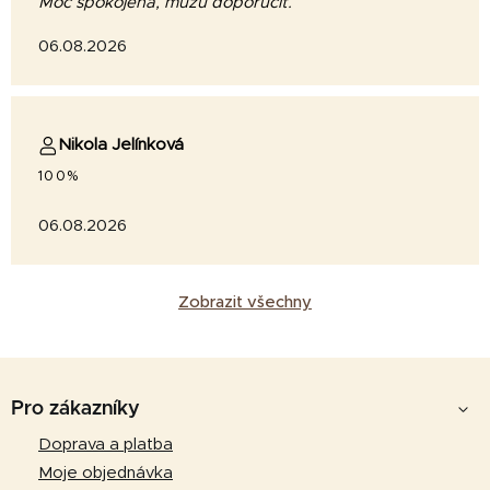
Moc spokojená, můžu doporučit.
06.08.2026
Nikola Jelínková
100%
06.08.2026
Zobrazit všechny
Z
á
Pro zákazníky
p
Doprava a platba
a
Moje objednávka