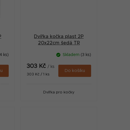
P
Dvířka kočka plast 2P
20x22cm šedá TR
4 ks)
Skladem
(3 ks)
303 Kč
/ ks
ku
Do košíku
Měrná
303 Kč / 1 ks
cena:
Dvířka pro kočky