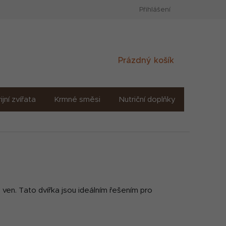
Přihlášení
Nákupní
Prázdný košík
košík
ijní zvířata
Krmné směsi
Nutriční doplňky
Sůl solné
 ven. Tato dvířka jsou ideálním řešením pro