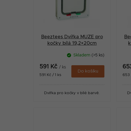
i
a
s
n
p
n
r
í
Beeztees Dvířka MUZE pro
Be
o
p
kočky bílá 19,2×20cm
k
d
a
Skladem
(>5 ks)
u
n
591 Kč
65
k
/ ks
e
Do košíku
Měrná
Měr
591 Kč / 1 ks
653 
t
cena:
cena
l
ů
Dvířka pro kočky v bílé barvě.
D