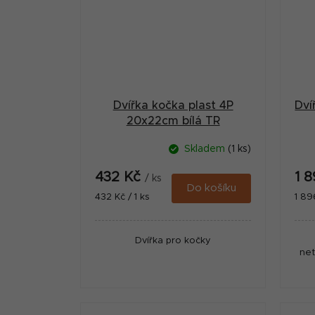
Dvířka kočka plast 4P
Dví
20x22cm bílá TR
Skladem
(1 ks)
432 Kč
1 
/ ks
Do košíku
Měrná
Měr
432 Kč / 1 ks
1 89
cena:
cena
Dvířka pro kočky
net