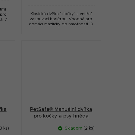
cena:
třní
Klasická dvířka "lítačky" s vnitřní
 pro
zasouvací bariérou. Vhodná pro
ti 7
domácí mazlíčky do hmotnosti 18
kg.
řka
PetSafe® Manuální dvířka
pro kočky a psy hnědá
3 ks)
Skladem
(2 ks)