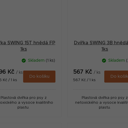
řka SWING 15T hnědá FP
Dvířka SWING 3B hnědá
1ks
1ks
Skladem
(1 ks)
Skladem
(
896 Kč
567 Kč
/ ks
/ ks
Do košíku
Do koší
ná
Měrná
6 Kč / 1 ks
567 Kč / 1 ks
:
cena:
Plastová dvířka pro psy z
Plastová dvířka pro psy z
oxického a vysoce kvalitního
netoxického a vysoce kvalit
plastu.
plastu.