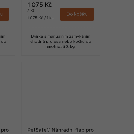
1 075 Kč
/ ks
ku
Do košíku
Měrná
1 075 Kč / 1 ks
cena:
ním
Dvířka s manuálním zamykáním
 do
vhodná pro psa nebo kočku do
hmotnosti 8 kg.
 pro
PetSafe® Náhradní flap pro