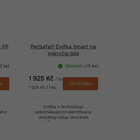
 FP
PetSafe® Dvířka Smart na
mikročip bílá
2 ks)
Skladem
(>5 ks)
1 925 Kč
/ ks
ku
Do košíku
Měrná
1 925 Kč / 1 ks
cena:
Dvířka s technologií
ního
radiofrekvenční identifikace.
Umožňují vstup domácím
mazlíčkům vybavených čipem.
Dvířka čtou nejběžnější typ
mikročipu DX-B (15místný) - jedná
se o čip od...