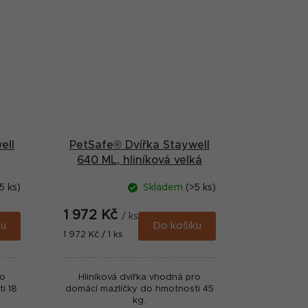
ell
PetSafe® Dvířka Staywell
640 ML, hliníková velká
5 ks)
Skladem
(>5 ks)
1 972 Kč
/ ks
ku
Do košíku
Měrná
1 972 Kč / 1 ks
cena:
ro
Hliníková dvířka vhodná pro
i 18
domácí mazlíčky do hmotnosti 45
kg.