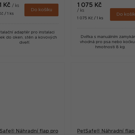
1 Kč
1 075 Kč
/ ks
Do košíku
/ ks
ná
Kč / 1 ks
Do koší
Měrná
1 075 Kč / 1 ks
:
cena:
stalační adaptér pro instalaci
Dvířka s manuálním zamyká
řek do oken, stěn a kovových
vhodná pro psa nebo kočku
dveří.
hmotnosti 8 kg.
Safe® Náhradní flap pro
PetSafe® Náhradní flap