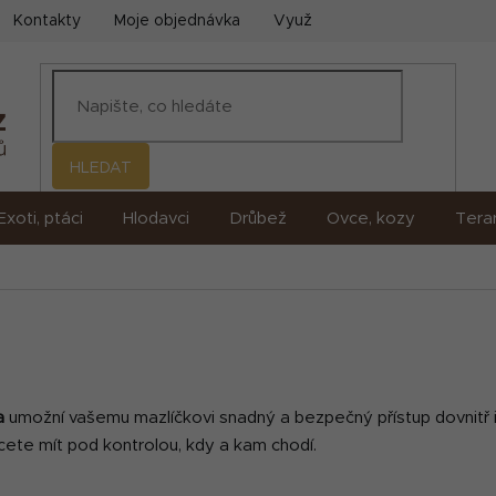
Kontakty
Moje objednávka
Využití umělé inteligence (AI)
HLEDAT
Exoti, ptáci
Hlodavci
Drůbež
Ovce, kozy
Terar
ka
umožní vašemu mazlíčkovi snadný a bezpečný přístup dovnitř i
hcete mít pod kontrolou, kdy a kam chodí.