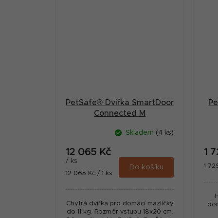
PetSafe® Dvířka SmartDoor
Pe
Connected M
Skladem
(4 ks)
12 065 Kč
1 
/ ks
Měr
1 72
Do košíku
Měrná
12 065 Kč / 1 ks
cena
cena:
H
Chytrá dvířka pro domácí mazlíčky
dom
do 11 kg. Rozměr vstupu 18x20 cm.