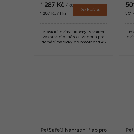
1 287 Kč
50
/ ks
Do košíku
Měrná
Měr
1 287 Kč / 1 ks
501 
cena:
cena
Klasická dvířka "lítačky" s vnitřní
In
zasouvací bariérou. Vhodná pro
dví
domácí mazlíčky do hmotnosti 45
kg.
PetSafe® Náhradní flap pro
Pet