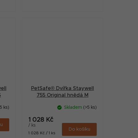
ell
PetSafe® Dvířka Staywell
S
755 Original hnědá M
5 ks)
Skladem
(>5 ks)
1 028 Kč
ku
/ ks
Do košíku
Měrná
1 028 Kč / 1 ks