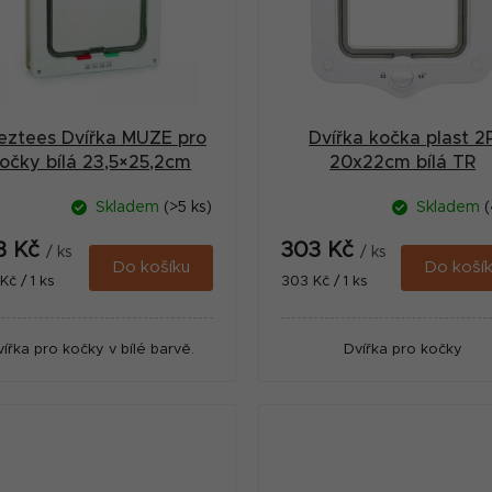
eztees Dvířka MUZE pro
Dvířka kočka plast 2
očky bílá 23,5×25,2cm
20x22cm bílá TR
Skladem
(>5 ks)
Skladem
(
3 Kč
303 Kč
/ ks
/ ks
Do košíku
Do koší
ná
Měrná
Kč / 1 ks
303 Kč / 1 ks
:
cena:
vířka pro kočky v bílé barvě.
Dvířka pro kočky