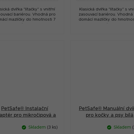
sická dvířka "lítačky" s vnitřní
Klasická dvířka "lítačky" s vni
ouvací bariérou. Vhodná pro
zasouvací bariérou. Vhodná
ácí mazlíčky do hmotnosti 7
domácí mazlíčky do hmotnos
kg.
kg.
PetSafe® Instalační
PetSafe® Manuální dví
aptér pro mikročipová a
pro kočky a psy bílá
anuálně uzamykatelná
Skladem
(3 ks)
Skladem
(
dvířka pro kočky bílý