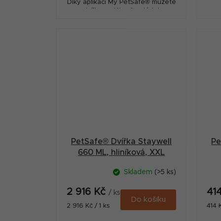
Díky aplikaci My PetSafe® můžete
dvířka vzdáleně ovládat
prostřednictvím telefonu. Baleno
v hnědé krabici.
PetSafe® Dvířka Staywell
Pe
660 ML, hliníková, XXL
Skladem
(>5 ks)
2 916 Kč
41
/ ks
Do košíku
Měrná
Měr
2 916 Kč / 1 ks
414 K
cena:
cena