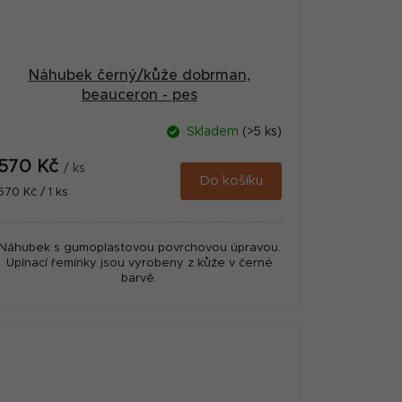
Náhubek černý/kůže dobrman,
beauceron - pes
Skladem
(>5 ks)
570 Kč
/ ks
Do košíku
Měrná
570 Kč / 1 ks
cena:
Náhubek s gumoplastovou povrchovou úpravou.
Upínací řemínky jsou vyrobeny z kůže v černé
barvě.