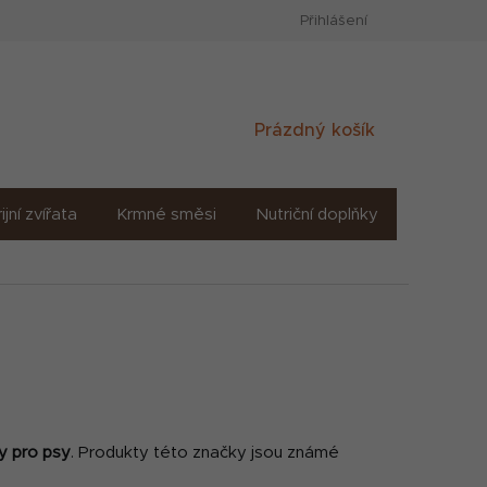
Přihlášení
Nákupní
Prázdný košík
košík
ijní zvířata
Krmné směsi
Nutriční doplňky
Sůl solné
y pro psy
. Produkty této značky jsou známé