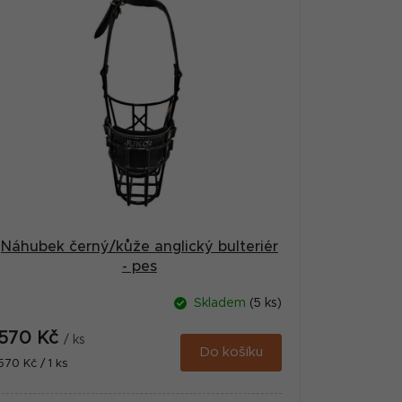
Náhubek černý/kůže anglický bulteriér
- pes
Skladem
(5 ks)
570 Kč
/ ks
Do košíku
Měrná
570 Kč / 1 ks
cena: