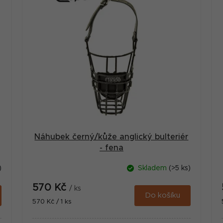
Náhubek černý/kůže anglický bulteriér
- fena
)
Skladem
(>5 ks)
570 Kč
/ ks
Do košíku
Měrná
570 Kč / 1 ks
cena: