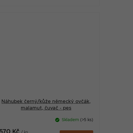
Náhubek černý/kůže německý ovčák,
malamut, čuvač - pes
Skladem
(>5 ks)
570 Kč
/ ks