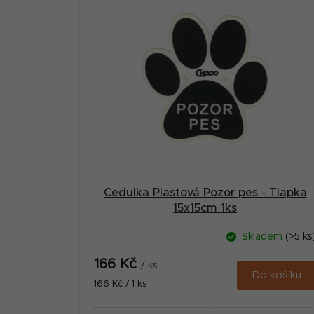
ý
p
i
s
p
r
o
d
u
Cedulka Plastová Pozor pes - Tlapka
15x15cm 1ks
k
t
Skladem
(>5 ks
ů
166 Kč
/ ks
Do košíku
Měrná
166 Kč / 1 ks
cena: