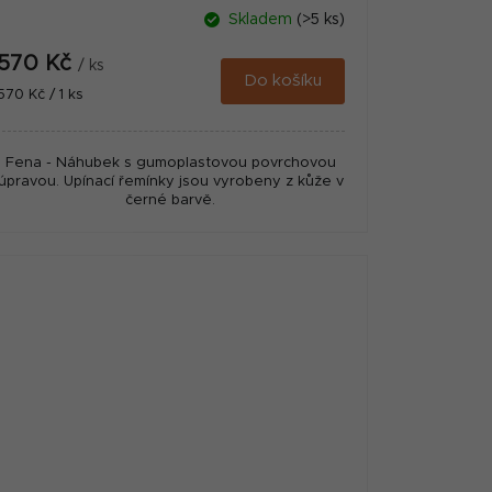
Skladem
(>5 ks)
570 Kč
/ ks
Do košíku
Měrná
570 Kč / 1 ks
cena:
Fena - Náhubek s gumoplastovou povrchovou
úpravou. Upínací řemínky jsou vyrobeny z kůže v
černé barvě.