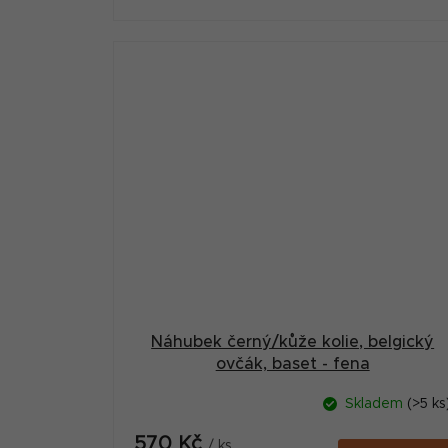
Náhubek černý/kůže kolie, belgický
ovčák, baset - fena
Skladem
(>5 ks
570 Kč
/ ks