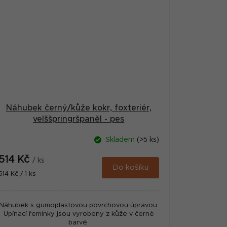
Náhubek černý/kůže kokr, foxteriér,
velššpringršpaněl - pes
Skladem
(>5 ks)
514 Kč
/ ks
Do košíku
Měrná
514 Kč / 1 ks
cena:
Náhubek s gumoplastovou povrchovou úpravou.
Upínací řemínky jsou vyrobeny z kůže v černé
barvě.