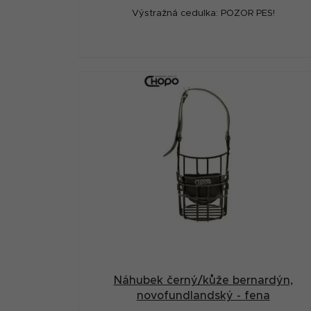
Výstražná cedulka: POZOR PES!
Náhubek černý/kůže bernardýn,
novofundlandský - fena