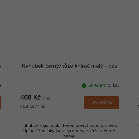
a
Náhubek černý/kůže knírač malý - pes
)
Skladem
(5 ks)
468 Kč
/ ks
Do košíku
Měrná
468 Kč / 1 ks
cena:
.
Náhubek s gumoplastovou povrchovou úpravou.
Upínací řemínky jsou vyrobeny z kůže v černé
barvě.