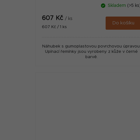
Skladem
(>5 ks
607 Kč
/ ks
Do košíku
Měrná
607 Kč / 1 ks
cena:
Náhubek s gumoplastovou povrchovou úpravou
Upínací řemínky jsou vyrobeny z kůže v černé
barvě.