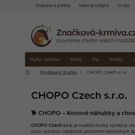
Přejít
Doprava a platba
Naše prodejna
O nás
na
obsah
Ryby, rybolov
Koně
Psi
Kočky
Domů
Prodávané značky
CHOPO Czech s.r.o.
CHOPO Czech s.r.o.
🐕 CHOPO – Kovové náhubky a chova
CHOPO Czech s.r.o.
je tradiční český výrobce ch
svou vysokou odolností, precizním řemeslným zp