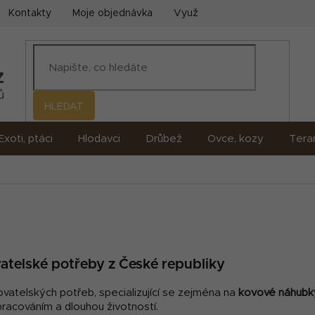
Kontakty
Moje objednávka
Využití umělé inteligence (AI)
HLEDAT
Exoti, ptáci
Hlodavci
Drůbež
Ovce, kozy
Terar
telské potřeby z České republiky
ovatelských potřeb, specializující se zejména na
kovové náhubk
racováním a dlouhou životností.