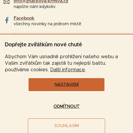
info@znackova-krmiva.cz
napište nám kdykoliv
Facebook
všechny novinky na jednom místě
Instagram
tipy a zajímavosti pro chovatele
Dopřejte zvířátkům nové chutě
Abychom Vám usnadnili prohlížení našeho webu a
Vašim zvířátkům tak zajistili tu nejlepší baštu,
používáme cookies.
Další informace
.
NASTAVENÍ
Vytvořil Shoptet
ODMÍTNOUT
Copyright 2026
Značková-krmiva.cz
. Všechna práva
SOUHLASÍM
vyhrazena.
Upravit nastavení cookies