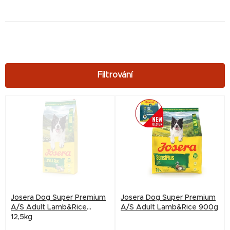
V
ý
p
i
s
p
r
Josera Dog Super Premium
Josera Dog Super Premium
o
A/S Adult Lamb&Rice
A/S Adult Lamb&Rice 900g
12,5kg
d