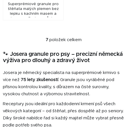
Superprémiové granule pro
štěňata malých plemen bez
lepku s kachním masem a
lososem. Podpora růstu,
vývoje mozku a svalstva díky
kvalitním bílkovinám a omega
mastným kyselinám....
7
položek celkem
O
v
🐾 Josera granule pro psy – precizní německá
l
výživa pro dlouhý a zdravý život
á
d
Josera je německý specialista na superprémiové krmivo s
a
c
více než
75 lety zkušeností
. Granule jsou vyráběné pod
í
přísnou kontrolou kvality, s důrazem na čisté suroviny,
p
vysokou chutnost a výbornou stravitelnost.
r
Receptury jsou ideální pro každodenní krmení psů všech
v
k
věkových kategorií – od štěňat, přes dospělé až po seniory.
y
Díky široké nabídce řad si každý majitel může vybrat přesně
v
podle potřeb svého psa.