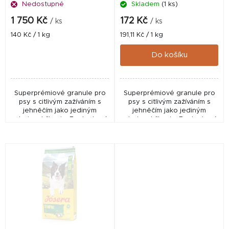
Nedostupné
Skladem
(1 ks)
u
k
1 750 Kč
172 Kč
/ ks
/ ks
t
Měrná
Měrná
140 Kč / 1 kg
191,11 Kč / 1 kg
cena:
cena:
ů
Do košíku
Superprémiové granule pro
Superprémiové granule pro
psy s citlivým zažíváním s
psy s citlivým zažíváním s
jehněčím jako jediným
jehněčím jako jediným
zdrojem bílkovin. Bezlepková
zdrojem bílkovin. Bezlepková
receptura s rýží zajišťuje
receptura s rýží zajišťuje
vysokou stravitelnost a
vysokou stravitelnost a
snášenlivost. Podpora...
snášenlivost. Podpora...