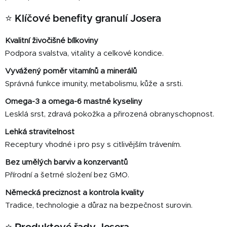
ý
p
⭐ Klíčové benefity granulí Josera
i
s
Kvalitní živočišné bílkoviny
u
Podpora svalstva, vitality a celkové kondice.
Vyvážený poměr vitamínů a minerálů
Správná funkce imunity, metabolismu, kůže a srsti.
Omega-3 a omega-6 mastné kyseliny
Lesklá srst, zdravá pokožka a přirozená obranyschopnost.
Lehká stravitelnost
Receptury vhodné i pro psy s citlivějším trávením.
Bez umělých barviv a konzervantů
Přírodní a šetrné složení bez GMO.
Německá preciznost a kontrola kvality
Tradice, technologie a důraz na bezpečnost surovin.