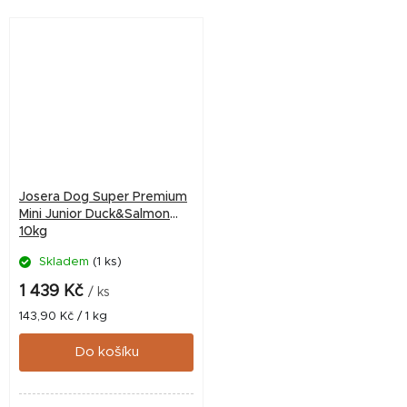
stravitelnost pro každodenní
a inulinu z čekanky. Podpora
krmení. Podpora...
chrupu a vitality pro...
Josera Dog Super Premium
Mini Junior Duck&Salmon
10kg
Skladem
(1 ks)
1 439 Kč
/ ks
Měrná
143,90 Kč / 1 kg
cena:
Do košíku