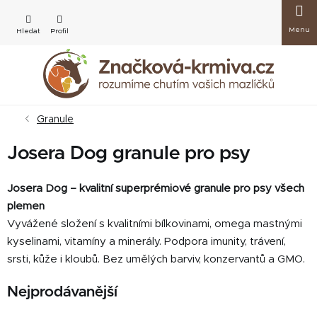
Přejít
Nákup
na
obsah
košík
Granule
Josera Dog granule pro psy
Josera Dog – kvalitní superprémiové granule pro psy všech
plemen
Vyvážené složení s kvalitními bílkovinami, omega mastnými
kyselinami, vitamíny a minerály. Podpora imunity, trávení,
srsti, kůže i kloubů. Bez umělých barviv, konzervantů a GMO.
Nejprodávanější