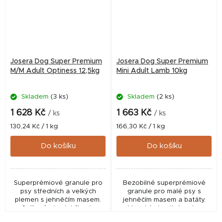
Josera Dog Super Premium
Josera Dog Super Premium
M/M Adult Optiness 12,5kg
Mini Adult Lamb 10kg
Skladem
(3 ks)
Skladem
(2 ks)
1 628 Kč
1 663 Kč
/ ks
/ ks
Měrná
Měrná
130,24 Kč / 1 kg
166,30 Kč / 1 kg
cena:
cena:
Do košíku
Do košíku
Superprémiové granule pro
Bezobilné superprémiové
psy středních a velkých
granule pro malé psy s
plemen s jehněčím masem.
jehněčím masem a batáty.
Snížený obsah bílkovin
Vysoká stravitelnost a
šetrný k organismu a vysoká
podpora trávení díky bylinám