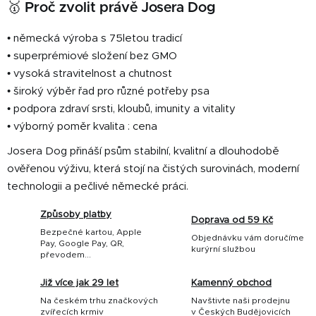
🥇 Proč zvolit právě Josera Dog
• německá výroba s 75letou tradicí
• superprémiové složení bez GMO
• vysoká stravitelnost a chutnost
• široký výběr řad pro různé potřeby psa
• podpora zdraví srsti, kloubů, imunity a vitality
• výborný poměr kvalita : cena
Josera Dog přináší psům stabilní, kvalitní a dlouhodobě
ověřenou výživu, která stojí na čistých surovinách, moderní
technologii a pečlivé německé práci.
Způsoby platby
Doprava od 59 Kč
Bezpečné kartou, Apple
Objednávku vám doručíme
Pay, Google Pay, QR,
kurýrní službou
převodem...
Již více jak 29 let
Kamenný obchod
Na českém trhu značkových
Navštivte naši prodejnu
zvířecích krmiv
v Českých Budějovicích