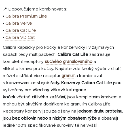
📍 Doporučujeme kombinovat s:
•
Calibra Premium Line
•
Calibra Verve
•
Calibra Cat Life
•
Calibra VD Cat
Calibra kapsičky pro kočky a konzervičky i v zajímavých
sadách tedy multipackech.
Calibra Cat Life
zastřešuje
kompletní receptury
suchého granulovaného
a
vlhkého
krmiva pro kočky. Najdete zde široký výběr z chutí,
můžete střídat více receptur
granulí
a kombinovat
s
konzervami
ze stejné řady.
Konzervy Calibra Cat Life
jsou
vytvořeny pro
všechny věkové kategorie
koček
včetně
citlivého zažívání,
jsou kompletním krmivem a
mohou být skvělým doplňkem ke granulím Calibra Life.
Receptury konzerv jsou založeny na
jednom druhu proteinu
,
jsou
bez obilovin nebo s nízkým obsahem rýže
a obsahují
jedině 100% specifikované suroviny té nejvyšší