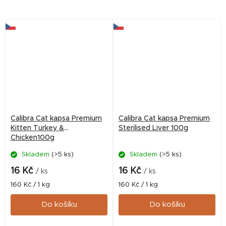
prémiové krmivo pro dospělé
velmi mlsná koťátka.
kočky s masovými kousky...
Kompletní prémiové krmivo
pro koťata s masovými...
Calibra Cat kapsa Premium
Calibra Cat kapsa Premium
Kitten Turkey &
Sterilised Liver 100g
Chicken100g
Skladem
(>5 ks)
Skladem
(>5 ks)
16 Kč
16 Kč
/ ks
/ ks
Měrná
Měrná
160 Kč / 1 kg
160 Kč / 1 kg
cena:
cena:
Do košíku
Do košíku