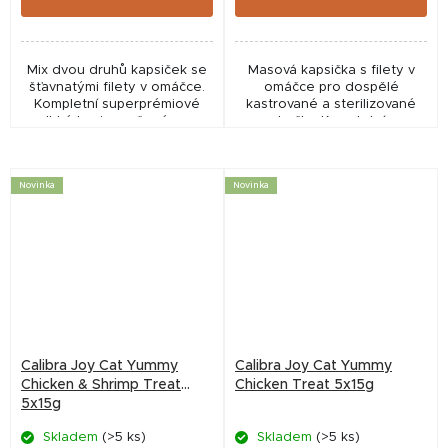
Mix dvou druhů kapsiček se
Masová kapsička s filety v
šťavnatými filety v omáčce.
omáčce pro dospělé
Kompletní superprémiové
kastrované a sterilizované
vlhké krmivo určené pro
kočky. Kompletní
dospělé kastrované a
superprémiové vlhké krmivo
sterilizované kočky. Masové
bez obilovin, s vysokým
kapsičky bez obilovin, s...
obsahem masa, vybranými
Novinka
Novinka
funkčními...
Calibra Joy Cat Yummy
Calibra Joy Cat Yummy
Chicken & Shrimp Treat
Chicken Treat 5x15g
5x15g
Skladem
(>5 ks)
Skladem
(>5 ks)