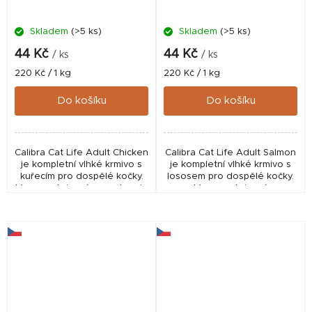
Skladem
(>5 ks)
Skladem
(>5 ks)
44 Kč
44 Kč
/ ks
/ ks
Měrná
Měrná
220 Kč / 1 kg
220 Kč / 1 kg
cena:
cena:
Do košíku
Do košíku
Calibra Cat Life Adult Chicken
Calibra Cat Life Adult Salmon
je kompletní vlhké krmivo s
je kompletní vlhké krmivo s
kuřecím pro dospělé kočky.
lososem pro dospělé kočky.
Monoproteinová receptura je
Monoproteinová
bez obilovin, bez lepku a je
hypoalergenní receptura je
sestavena z limitovaného
bez obilovin, bez lepku a je
počtu...
sestavena z...