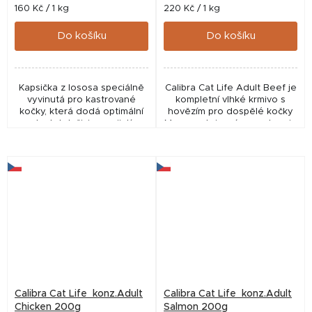
Měrná
Měrná
160 Kč / 1 kg
220 Kč / 1 kg
cena:
cena:
Do košíku
Do košíku
Kapsička z lososa speciálně
Calibra Cat Life Adult Beef je
vyvinutá pro kastrované
kompletní vlhké krmivo s
kočky, která dodá optimální
hovězím pro dospělé kočky
dostatek živin a zajistí
Monoproteinová receptura je
udržení ideální hmotnosti.
bez obilovin, bez lepku a je
Kompletní prémiové krmivo
sestavena z limitovaného
pro kastrované...
počtu...
Calibra Cat Life konz.Adult
Calibra Cat Life konz.Adult
Chicken 200g
Salmon 200g