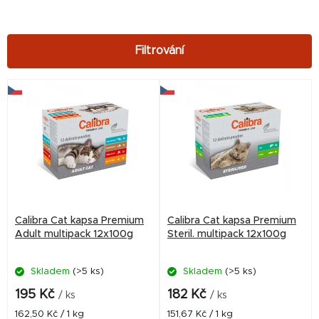
V
ý
p
i
s
p
r
Calibra Cat kapsa Premium
Calibra Cat kapsa Premium
o
Adult multipack 12x100g
Steril. multipack 12x100g
d
Skladem
(>5 ks)
Skladem
(>5 ks)
u
k
195 Kč
182 Kč
/ ks
/ ks
t
Měrná
Měrná
162,50 Kč / 1 kg
151,67 Kč / 1 kg