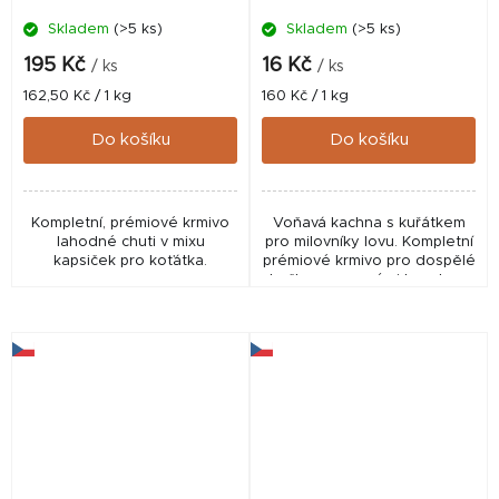
Skladem
(>5 ks)
Skladem
(>5 ks)
195 Kč
16 Kč
/ ks
/ ks
Měrná
Měrná
162,50 Kč / 1 kg
160 Kč / 1 kg
cena:
cena:
Do košíku
Do košíku
Kompletní, prémiové krmivo
Voňavá kachna s kuřátkem
lahodné chuti v mixu
pro milovníky lovu. Kompletní
kapsiček pro koťátka.
prémiové krmivo pro dospělé
kočky s masovými kousky v
omáčce. Vyrobeno bez
umělých barviv a
konzervačních látek.