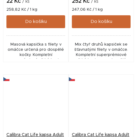
22 Kč
252 Kč
/ ks
/ ks
Měrná
Měrná
258,82 Kč / 1 kg
247,06 Kč / 1 kg
cena:
cena:
Do košíku
Do košíku
Masová kapsička s filety v
Mix čtyř druhů kapsiček se
omáčce určená pro dospělé
šťavnatými filety v omáčce.
kočky. Kompletní
Kompletní superprémiové
superprémiové vlhké krmivo
vlhké krmivo pro dospělé
bez obilovin, s vysokým
kočky. Masové kapsičky bez
obsahem masa, vybranými
obilovin, s vysokým obsahem
funkčními aditivy včetně...
masa, funkčními...
Calibra Cat Life kapsa Adult
Calibra Cat Life kapsa Adult