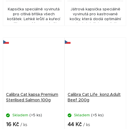
Kapsička speciálně vyvinutá
Játrová kapsička speciálně
pro citlivá bříška všech
vyvinutá pro kastrované
koťátek. Lehké krůtí a kuřecí
kočky, která dodá optimální
masíčko v omáčce se skvělou
dostatek živin a zajistí
chutí a vysokou
udržení ideální hmotnosti.
stravitelností. Kompletní
Kompletní prémiové krmivo
prémiové krmivo pro...
pro kastrované kočky...
Calibra Cat kapsa Premium
Calibra Cat Life konz.Adult
Sterilised Salmon 100g
Beef 200g
Skladem
(>5 ks)
Skladem
(>5 ks)
16 Kč
44 Kč
/ ks
/ ks