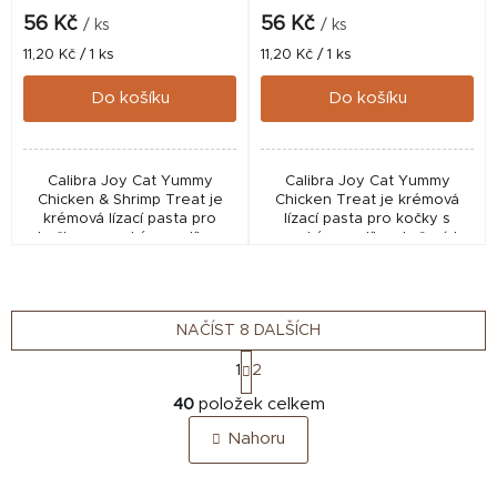
56 Kč
56 Kč
/ ks
/ ks
Měrná
Měrná
11,20 Kč / 1 ks
11,20 Kč / 1 ks
cena:
cena:
Do košíku
Do košíku
Calibra Joy Cat Yummy
Calibra Joy Cat Yummy
Chicken & Shrimp Treat je
Chicken Treat je krémová
krémová lízací pasta pro
lízací pasta pro kočky s
kočky s vysokým podílem
vysokým podílem kuřecích
kuřecích prsou a krevet,
prsou, která skvěle poslouží
která skvěle poslouží jako
jako chutná odměna, topper
chutná odměna, topper na...
na krmivo nebo pomocník...
NAČÍST 8 DALŠÍCH
S
1
2
t
O
r
40
položek celkem
v
á
Nahoru
n
l
k
á
o
d