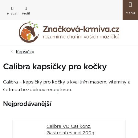
Přejít
Nákup
na
obsah
košík
Kapsičky
Calibra kapsičky pro kočky
Calibra – kapsičky pro kočky s kvalitním masem, vitaminy a
šetrnou bezobilnou recepturou.
Nejprodávanější
Calibra VD Cat konz.
Gastrointestinal 200g