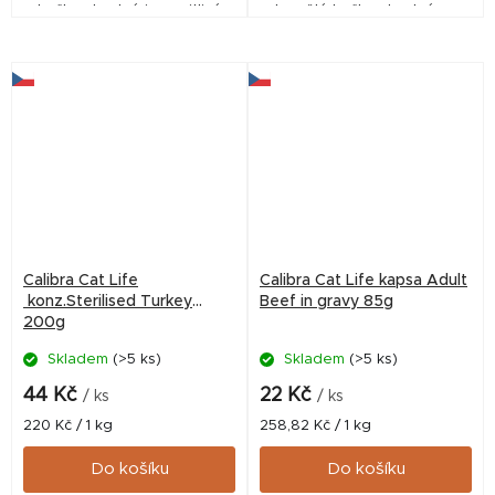
kočky, vhodné i pro citlivé
dospělé kočky, vhodné pro
zažívání. Monoproteinová
kočky po kastraci.
hypoalergenní receptura je
Monoproteinová receptura je
bez obilovin,...
bez obilovin, bez lepku a je...
Calibra Cat Life
Calibra Cat Life kapsa Adult
konz.Sterilised Turkey
Beef in gravy 85g
200g
Skladem
(>5 ks)
Skladem
(>5 ks)
44 Kč
22 Kč
/ ks
/ ks
Měrná
Měrná
220 Kč / 1 kg
258,82 Kč / 1 kg
cena:
cena:
Do košíku
Do košíku