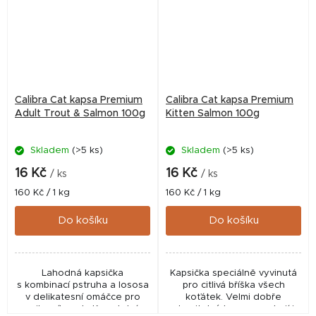
Calibra Cat kapsa Premium
Calibra Cat kapsa Premium
Adult Trout & Salmon 100g
Kitten Salmon 100g
Skladem
(>5 ks)
Skladem
(>5 ks)
16 Kč
16 Kč
/ ks
/ ks
Měrná
Měrná
160 Kč / 1 kg
160 Kč / 1 kg
cena:
cena:
Do košíku
Do košíku
Lahodná kapsička
Kapsička speciálně vyvinutá
s kombinací pstruha a lososa
pro citlivá bříška všech
v delikatesní omáčce pro
koťátek. Velmi dobře
milovníky ryb. Kompletní
stravitelný losos uspokojí i