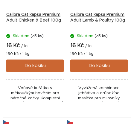
Calibra Cat kapsa Premium
Calibra Cat kapsa Premium
Adult Chicken & Beef 100g
Adult Lamb & Poultry 100g
Skladem
(>5 ks)
Skladem
(>5 ks)
16 Kč
16 Kč
/ ks
/ ks
Měrná
Měrná
160 Kč / 1 kg
160 Kč / 1 kg
cena:
cena:
Do košíku
Do košíku
Voňavé kuřátko s
Vyvážená kombinace
měkoučkým hovězím pro
jehňátka a drůbežího
náročné kočky. Kompletní
masíčka pro milovníky
prémiové krmivo pro dospělé
sofistikovaných chutí.
kočky s masovými kousky v
Kompletní prémiové krmivo
omáčce. Vyrobeno bez
pro dospělé kočky s
umělých barviv a
masovými kousky v omáčce.
konzervačních látek.
Vyrobeno bez umělých...