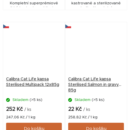
Kompletní superprémiové
kastrované a sterilizované
vlhké krmivo bez obilovin, s
kočky. Kompletní
vysokým obsahem masa,
superprémiové vlhké krmivo
vybranými funkčními aditivy
bez obilovin, s vysokým
včetně nezbytného...
obsahem masa, vybranými
funkčními...
Calibra Cat Life kapsa
Calibra Cat Life kapsa
Sterilised Multipack 12x85g
Sterilised Salmon in gravy
85g
Skladem
(>5 ks)
Skladem
(>5 ks)
252 Kč
22 Kč
/ ks
/ ks
Měrná
Měrná
247,06 Kč / 1 kg
258,82 Kč / 1 kg
cena:
cena:
Do košíku
Do košíku