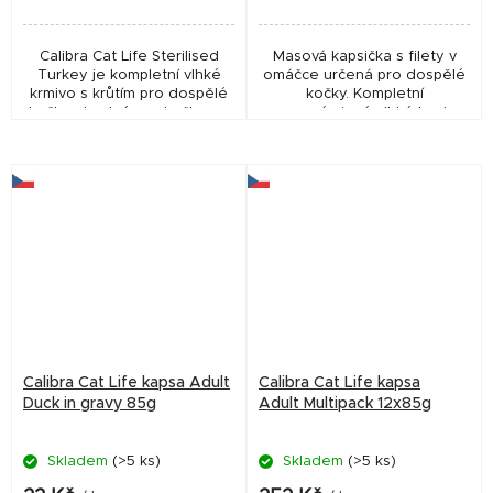
Calibra Cat Life Sterilised
Masová kapsička s filety v
Turkey je kompletní vlhké
omáčce určená pro dospělé
krmivo s krůtím pro dospělé
kočky. Kompletní
kočky, vhodné pro kočky po
superprémiové vlhké krmivo
kastraci. Monoproteinová
bez obilovin, s vysokým
receptura je bez obilovin,
obsahem masa, vybranými
bez lepku a je...
funkčními aditivy včetně...
Calibra Cat Life kapsa Adult
Calibra Cat Life kapsa
Duck in gravy 85g
Adult Multipack 12x85g
Skladem
(>5 ks)
Skladem
(>5 ks)