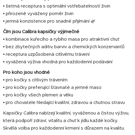
• šetrná receptura s optimální vstřebatelností živin
• přirozeně vyvážený poměr živin
• jemná konzistence pro snadné přijímání 🌿
Čím jsou Calibra kapsičky výjimečné
• kombinace kuřecího a rybího masa pro atraktivní chuť
• bez zbytečných aditiv, barviv a chemických konzervantů
• receptura uzpůsobená citlivému trávení
• vyvážená výživa vhodná pro každodenní podávání
Pro koho jsou vhodné
• pro kočky s citlivým trávením
• pro kočky preferující šťavnaté a jemné maso
• pro kočky všech plemen a věku
• pro chovatele hledající kvalitní, zdravou a chutnou stravu
Kapsičky Calibra nabízejí kvalitní, vyváženou a čistou výživu,
která podpoří zdraví, vitalitu a chuť k jídlu každé kočky.
Skvělá volba pro každodenní krmení s důrazem na kvalitu.