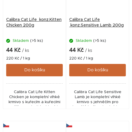
Calibra Cat Life konz.Kitten
Calibra Cat Life
Chicken 200g
konz.Sensitive Lamb 200g
Skladem
(>5 ks)
Skladem
(>5 ks)
44 Kč
44 Kč
/ ks
/ ks
Měrná
Měrná
220 Kč / 1 kg
220 Kč / 1 kg
cena:
cena:
Do košíku
Do košíku
Calibra Cat Life Kitten
Calibra Cat Life Sensitive
Chicken je kompletní vlhké
Lamb je kompletní vlhké
krmivo s kuřecím a kuřecími
krmivo s jehněčím pro
srdíčky pro koťata, která je
dospělé kočky, vhodná i pro
vhodná také pro březí nebo
citlivé zažívání.
kojící kočky. Monoproteinová
Monoproteinová
receptura je...
hypoalergenní receptura je
bez obilovin,...