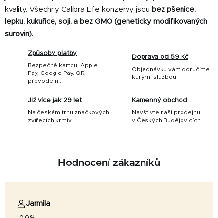
kvality.
Všechny Calibra Life konzervy jsou
bez pšenice,
lepku, kukuřice, soji, a bez GMO (geneticky modifikovaných
surovin).
Způsoby platby
Doprava od 59 Kč
Bezpečné kartou, Apple
Objednávku vám doručíme
Pay, Google Pay, QR,
kurýrní službou
převodem...
Již více jak 29 let
Kamenný obchod
Na českém trhu značkových
Navštivte naši prodejnu
zvířecích krmiv
v Českých Budějovicích
Hodnocení zákazníků
Jarmila
100%