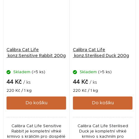
Calibra Cat Life
Calibra Cat Life
konz.Sensitive Rabbit 200g
konz.Sterilised Duck 200g
Skladem
(>5 ks)
Skladem
(>5 ks)
44 Kč
44 Kč
/ ks
/ ks
Měrná
Měrná
220 Kč / 1 kg
220 Kč / 1 kg
cena:
cena:
Do košíku
Do košíku
Calibra Cat Life Sensitive
Calibra Cat Life Sterilised
Rabbit je kompletní vlhké
Duck je kompletní vlhké
krmivo s králičím pro dospělé
krmivo s kachním pro