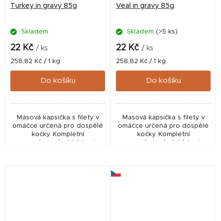
Turkey in gravy 85g
Veal in gravy 85g
Skladem
Skladem
(>5 ks)
22 Kč
22 Kč
/ ks
/ ks
Měrná
Měrná
258,82 Kč / 1 kg
258,82 Kč / 1 kg
cena:
cena:
Do košíku
Do košíku
Masová kapsička s filety v
Masová kapsička s filety v
omáčce určená pro dospělé
omáčce určená pro dospělé
kočky. Kompletní
kočky. Kompletní
superprémiové vlhké krmivo
superprémiové vlhké krmivo
bez obilovin, s vysokým
bez obilovin, s vysokým
obsahem masa, vybranými
obsahem masa, vybranými
funkčními aditivy včetně...
funkčními aditivy včetně...