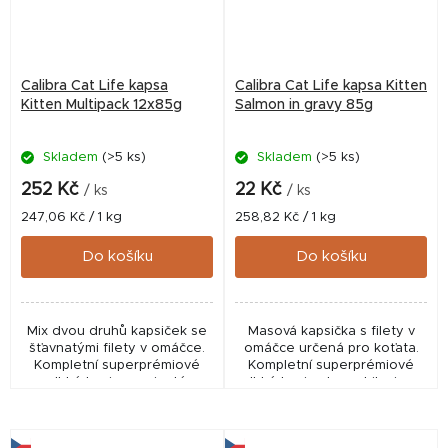
Calibra Cat Life kapsa
Calibra Cat Life kapsa Kitten
Kitten Multipack 12x85g
Salmon in gravy 85g
Skladem
(>5 ks)
Skladem
(>5 ks)
252 Kč
22 Kč
/ ks
/ ks
Měrná
Měrná
247,06 Kč / 1 kg
258,82 Kč / 1 kg
cena:
cena:
Do košíku
Do košíku
Mix dvou druhů kapsiček se
Masová kapsička s filety v
šťavnatými filety v omáčce.
omáčce určená pro koťata.
Kompletní superprémiové
Kompletní superprémiové
vlhké krmivo vyvinuté
vlhké krmivo bez obilovin, s
speciálně pro koťata. Masové
vysokým obsahem masa,
kapsičky bez obilovin, s
vybranými funkčními aditivy
vysokým obsahem masa,...
včetně nezbytného...