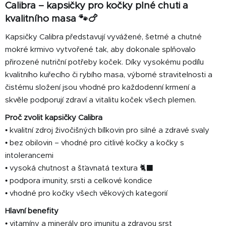
v
Calibra – kapsičky pro kočky plné chuti a
a
á
kvalitního masa 🐾🍗
c
n
í
í
Kapsičky Calibra představují vyvážené, šetrné a chutné
p
mokré krmivo vytvořené tak, aby dokonale splňovalo
r
přirozené nutriční potřeby koček. Díky vysokému podílu
v
kvalitního kuřecího či rybího masa, výborné stravitelnosti a
k
y
čistému složení jsou vhodné pro každodenní krmení a
v
skvěle podporují zdraví a vitalitu koček všech plemen.
ý
Proč zvolit kapsičky Calibra
p
• kvalitní zdroj živočišných bílkovin pro silné a zdravé svaly
i
s
• bez obilovin – vhodné pro citlivé kočky a kočky s
u
intolerancemi
• vysoká chutnost a šťavnatá textura 🐈‍⬛
• podpora imunity, srsti a celkové kondice
• vhodné pro kočky všech věkových kategorií
Hlavní benefity
• vitamíny a minerály pro imunitu a zdravou srst