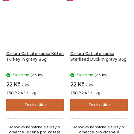
Calibra Cat Life kapsa Kitten
Calibra Cat Life kapsa
Turkey in gravy 85g
Sterilised Duck in gravy 85g
Skladem
(>5 ks)
Skladem
(>5 ks)
22 Kč
22 Kč
/ ks
/ ks
Měrná
Měrná
258,82 Kč / 1 kg
258,82 Kč / 1 kg
cena:
cena:
Do košíku
Do košíku
Masová kapsička s filety v
Masová kapsička s filety v
omáčce určená pro koťata.
omáčce pro dospělé